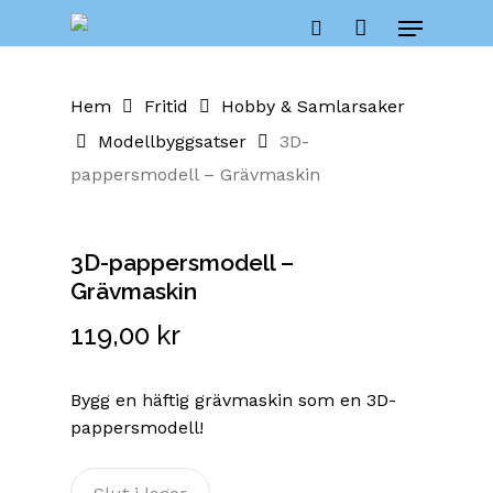
Skip
Menu
to
Close
Cart
search
Cart
main
content
Hem
Fritid
Hobby & Samlarsaker
Modellbyggsatser
3D-
pappersmodell – Grävmaskin
3D-pappersmodell –
Grävmaskin
119,00
kr
Bygg en häftig grävmaskin som en 3D-
pappersmodell!