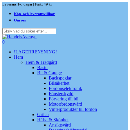
Skip
Leverans 1-3 dagar | Frakt 49 kr
to
Köp- och leveransvillkor
main
content
Om oss
Close
Search
search
0
Menu
!LAGERRENSNING!
Hem
Hem & Trädgård
Bastu
Bil & Garage
Backspeglar
Bilsäkerhet
Fordonselektronik
Fönsterskydd
Förvaring till bil
Motorfordonsvård
Vinterprodukter till fordon
Grillar
Hälsa & Skönhet
Ansiktsvård