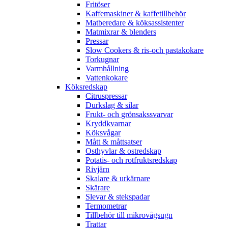
Fritöser
Kaffemaskiner & kaffetillbehör
Matberedare & köksassistenter
Matmixrar & blenders
Pressar
Slow Cookers & ris-och pastakokare
Torkugnar
Varmhållning
Vattenkokare
Köksredskap
Citruspressar
Durkslag & silar
Frukt- och grönsakssvarvar
Kryddkvarnar
Köksvågar
Mått & måttsatser
Osthyvlar & ostredskap
Potatis- och rotfruktsredskap
Rivjärn
Skalare & urkärnare
Skärare
Slevar & stekspadar
Termometrar
Tillbehör till mikrovågsugn
Trattar