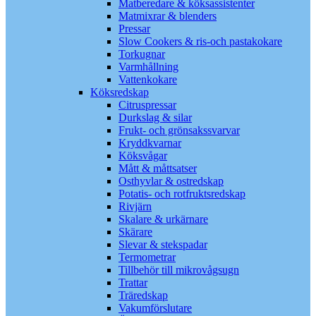
Matberedare & köksassistenter
Matmixrar & blenders
Pressar
Slow Cookers & ris-och pastakokare
Torkugnar
Varmhållning
Vattenkokare
Köksredskap
Citruspressar
Durkslag & silar
Frukt- och grönsakssvarvar
Kryddkvarnar
Köksvågar
Mått & måttsatser
Osthyvlar & ostredskap
Potatis- och rotfruktsredskap
Rivjärn
Skalare & urkärnare
Skärare
Slevar & stekspadar
Termometrar
Tillbehör till mikrovågsugn
Trattar
Träredskap
Vakumförslutare