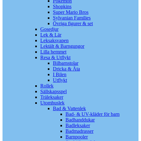
Pokémon
Shopkins
Super Mario Bros
Sylvanian Families
Övriga figurer & set
Gosedjur
Lek & Lär
Leksaksvapen
Lektält & Barngungor
Lilla hemmet
Resa & Utflykt
Bilbarnstolar
Dricka & Äta
I Bilen
Utflykt
Rollek
Sällskapsspel
Träleksaker
Utomhuslek
Bad & Vattenlek
Bad- & UV-kläder för barn
Badhanddukar
Badleksaker
Badmadrasser
Barnpooler