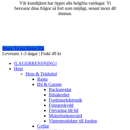
Vår kundtjänst har öppet alla helgfria vardagar. Vi
besvarar dina frågor så fort som möjligt, senast inom 48
timmar.
Share
Tweet
Share
Pin
Close
Leverans 1-3 dagar | Frakt 49 kr
Menu
!LAGERRENSNING!
Hem
Hem & Trädgård
Bastu
Bil & Garage
Backspeglar
Bilsäkerhet
Fordonselektronik
Fönsterskydd
Förvaring till bil
Motorfordonsvård
Vinterprodukter till fordon
Grillar