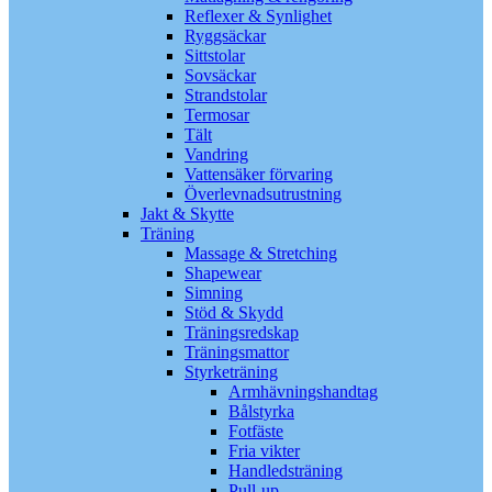
Reflexer & Synlighet
Ryggsäckar
Sittstolar
Sovsäckar
Strandstolar
Termosar
Tält
Vandring
Vattensäker förvaring
Överlevnadsutrustning
Jakt & Skytte
Träning
Massage & Stretching
Shapewear
Simning
Stöd & Skydd
Träningsredskap
Träningsmattor
Styrketräning
Armhävningshandtag
Bålstyrka
Fotfäste
Fria vikter
Handledsträning
Pull-up