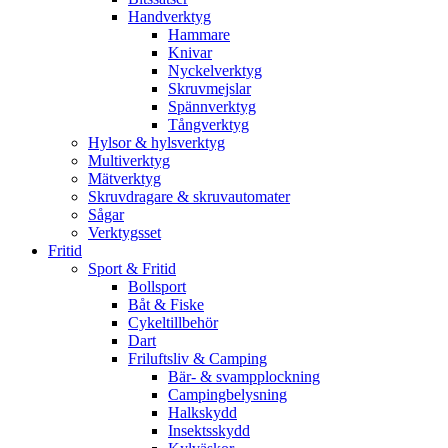
Handverktyg
Hammare
Knivar
Nyckelverktyg
Skruvmejslar
Spännverktyg
Tångverktyg
Hylsor & hylsverktyg
Multiverktyg
Mätverktyg
Skruvdragare & skruvautomater
Sågar
Verktygsset
Fritid
Sport & Fritid
Bollsport
Båt & Fiske
Cykeltillbehör
Dart
Friluftsliv & Camping
Bär- & svampplockning
Campingbelysning
Halkskydd
Insektsskydd