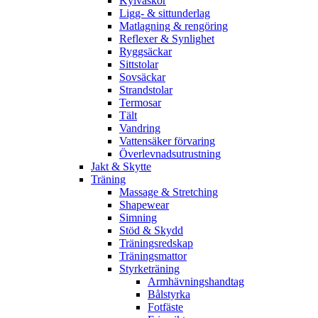
Kylväskor
Ligg- & sittunderlag
Matlagning & rengöring
Reflexer & Synlighet
Ryggsäckar
Sittstolar
Sovsäckar
Strandstolar
Termosar
Tält
Vandring
Vattensäker förvaring
Överlevnadsutrustning
Jakt & Skytte
Träning
Massage & Stretching
Shapewear
Simning
Stöd & Skydd
Träningsredskap
Träningsmattor
Styrketräning
Armhävningshandtag
Bålstyrka
Fotfäste