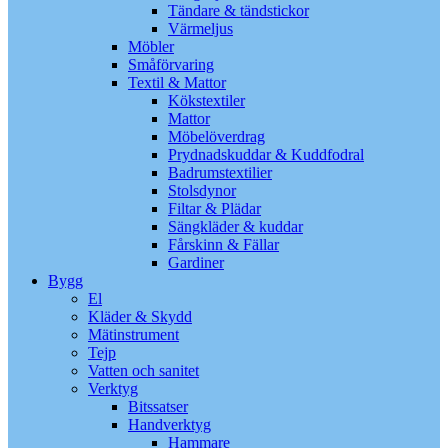
Tändare & tändstickor
Värmeljus
Möbler
Småförvaring
Textil & Mattor
Kökstextiler
Mattor
Möbelöverdrag
Prydnadskuddar & Kuddfodral
Badrumstextilier
Stolsdynor
Filtar & Plädar
Sängkläder & kuddar
Fårskinn & Fällar
Gardiner
Bygg
El
Kläder & Skydd
Mätinstrument
Tejp
Vatten och sanitet
Verktyg
Bitssatser
Handverktyg
Hammare