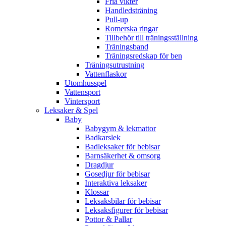
Fria vikter
Handledsträning
Pull-up
Romerska ringar
Tillbehör till träningsställning
Träningsband
Träningsredskap för ben
Träningsutrustning
Vattenflaskor
Utomhusspel
Vattensport
Vintersport
Leksaker & Spel
Baby
Babygym & lekmattor
Badkarslek
Badleksaker för bebisar
Barnsäkerhet & omsorg
Dragdjur
Gosedjur för bebisar
Interaktiva leksaker
Klossar
Leksaksbilar för bebisar
Leksaksfigurer för bebisar
Pottor & Pallar