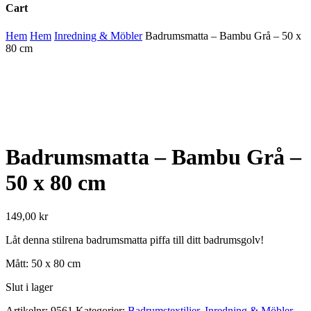
Cart
Close
Hem
Hem
Inredning & Möbler
Badrumsmatta – Bambu Grå – 50 x
Cart
80 cm
Badrumsmatta – Bambu Grå –
50 x 80 cm
149,00
kr
Låt denna stilrena badrumsmatta piffa till ditt badrumsgolv!
Mått: 50 x 80 cm
Slut i lager
Artikelnr:
9561
Kategorier:
Badrumstextilier
,
Inredning & Möbler
,