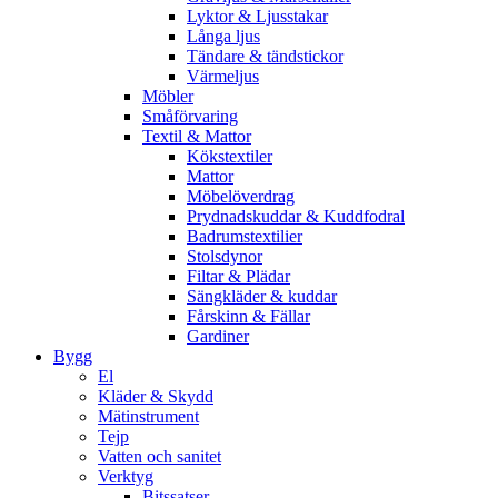
Lyktor & Ljusstakar
Långa ljus
Tändare & tändstickor
Värmeljus
Möbler
Småförvaring
Textil & Mattor
Kökstextiler
Mattor
Möbelöverdrag
Prydnadskuddar & Kuddfodral
Badrumstextilier
Stolsdynor
Filtar & Plädar
Sängkläder & kuddar
Fårskinn & Fällar
Gardiner
Bygg
El
Kläder & Skydd
Mätinstrument
Tejp
Vatten och sanitet
Verktyg
Bitssatser