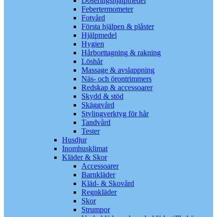
Doseringshjälpmedel
Febertermometer
Fotvård
Första hjälpen & plåster
Hjälpmedel
Hygien
Hårborttagning & rakning
Löshår
Massage & avslappning
Näs- och örontrimmers
Redskap & accessoarer
Skydd & stöd
Skäggvård
Stylingverktyg för hår
Tandvård
Tester
Husdjur
Inomhusklimat
Kläder & Skor
Accessoarer
Barnkläder
Kläd- & Skovård
Regnkläder
Skor
Strumpor