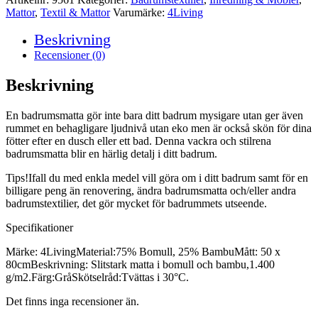
Mattor
,
Textil & Mattor
Varumärke:
4Living
Beskrivning
Recensioner (0)
Beskrivning
En badrumsmatta gör inte bara ditt badrum mysigare utan ger även
rummet en behagligare ljudnivå utan eko men är också skön för dina
fötter efter en dusch eller ett bad. Denna vackra och stilrena
badrumsmatta blir en härlig detalj i ditt badrum.
Tips!Ifall du med enkla medel vill göra om i ditt badrum samt för en
billigare peng än renovering, ändra badrumsmatta och/eller andra
badrumstextilier, det gör mycket för badrummets utseende.
Specifikationer
Märke: 4LivingMaterial:75% Bomull, 25% BambuMått: 50 x
80cmBeskrivning: Slitstark matta i bomull och bambu,1.400
g/m2.Färg:GråSkötselråd:Tvättas i 30°C.
Det finns inga recensioner än.