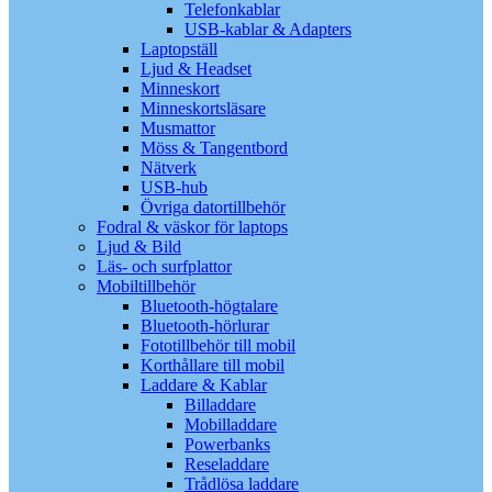
Telefonkablar
USB-kablar & Adapters
Laptopställ
Ljud & Headset
Minneskort
Minneskortsläsare
Musmattor
Möss & Tangentbord
Nätverk
USB-hub
Övriga datortillbehör
Fodral & väskor för laptops
Ljud & Bild
Läs- och surfplattor
Mobiltillbehör
Bluetooth-högtalare
Bluetooth-hörlurar
Fototillbehör till mobil
Korthållare till mobil
Laddare & Kablar
Billaddare
Mobilladdare
Powerbanks
Reseladdare
Trådlösa laddare