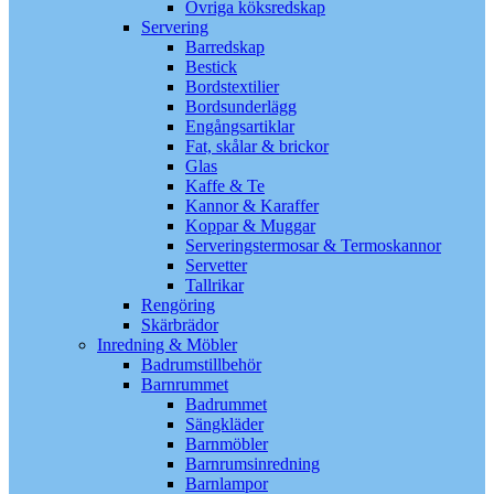
Övriga köksredskap
Servering
Barredskap
Bestick
Bordstextilier
Bordsunderlägg
Engångsartiklar
Fat, skålar & brickor
Glas
Kaffe & Te
Kannor & Karaffer
Koppar & Muggar
Serveringstermosar & Termoskannor
Servetter
Tallrikar
Rengöring
Skärbrädor
Inredning & Möbler
Badrumstillbehör
Barnrummet
Badrummet
Sängkläder
Barnmöbler
Barnrumsinredning
Barnlampor