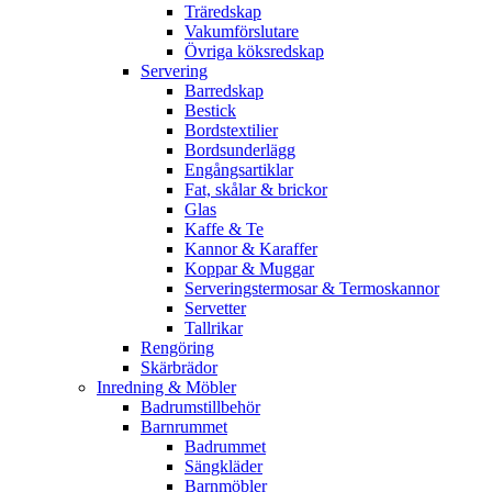
Träredskap
Vakumförslutare
Övriga köksredskap
Servering
Barredskap
Bestick
Bordstextilier
Bordsunderlägg
Engångsartiklar
Fat, skålar & brickor
Glas
Kaffe & Te
Kannor & Karaffer
Koppar & Muggar
Serveringstermosar & Termoskannor
Servetter
Tallrikar
Rengöring
Skärbrädor
Inredning & Möbler
Badrumstillbehör
Barnrummet
Badrummet
Sängkläder
Barnmöbler