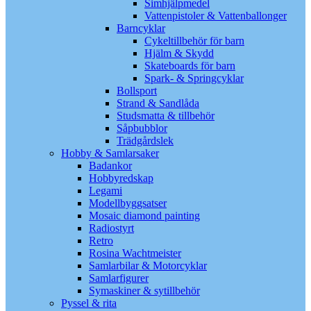
Simhjälpmedel
Vattenpistoler & Vattenballonger
Barncyklar
Cykeltillbehör för barn
Hjälm & Skydd
Skateboards för barn
Spark- & Springcyklar
Bollsport
Strand & Sandlåda
Studsmatta & tillbehör
Såpbubblor
Trädgårdslek
Hobby & Samlarsaker
Badankor
Hobbyredskap
Legami
Modellbyggsatser
Mosaic diamond painting
Radiostyrt
Retro
Rosina Wachtmeister
Samlarbilar & Motorcyklar
Samlarfigurer
Symaskiner & sytillbehör
Pyssel & rita