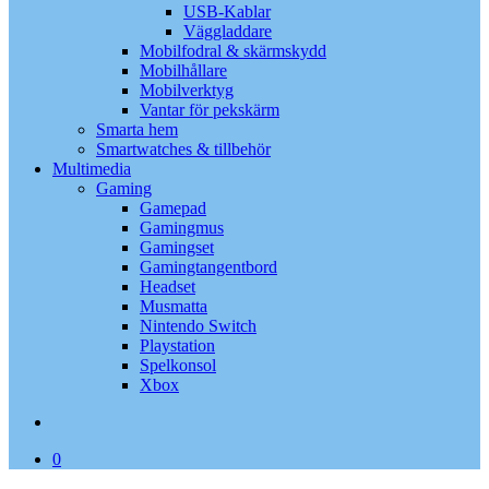
USB-Kablar
Väggladdare
Mobilfodral & skärmskydd
Mobilhållare
Mobilverktyg
Vantar för pekskärm
Smarta hem
Smartwatches & tillbehör
Multimedia
Gaming
Gamepad
Gamingmus
Gamingset
Gamingtangentbord
Headset
Musmatta
Nintendo Switch
Playstation
Spelkonsol
Xbox
search
0