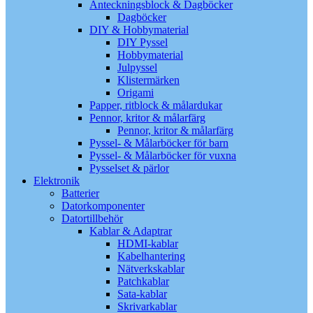
Anteckningsblock & Dagböcker
Dagböcker
DIY & Hobbymaterial
DIY Pyssel
Hobbymaterial
Julpyssel
Klistermärken
Origami
Papper, ritblock & målardukar
Pennor, kritor & målarfärg
Pennor, kritor & målarfärg
Pyssel- & Målarböcker för barn
Pyssel- & Målarböcker för vuxna
Pysselset & pärlor
Elektronik
Batterier
Datorkomponenter
Datortillbehör
Kablar & Adaptrar
HDMI-kablar
Kabelhantering
Nätverkskablar
Patchkablar
Sata-kablar
Skrivarkablar