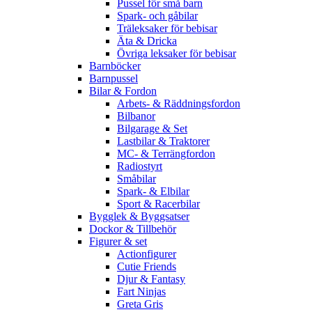
Pussel för små barn
Spark- och gåbilar
Träleksaker för bebisar
Äta & Dricka
Övriga leksaker för bebisar
Barnböcker
Barnpussel
Bilar & Fordon
Arbets- & Räddningsfordon
Bilbanor
Bilgarage & Set
Lastbilar & Traktorer
MC- & Terrängfordon
Radiostyrt
Småbilar
Spark- & Elbilar
Sport & Racerbilar
Bygglek & Byggsatser
Dockor & Tillbehör
Figurer & set
Actionfigurer
Cutie Friends
Djur & Fantasy
Fart Ninjas
Greta Gris