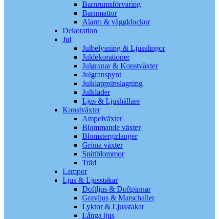
Barnrumsförvaring
Barnmattor
Alarm & väggklockor
Dekoration
Jul
Julbelysning & Ljusslingor
Juldekorationer
Julgranar & Konstväxter
Julgranspynt
Julklappsinslagning
Julkläder
Ljus & Ljushållare
Konstväxter
Ampelväxter
Blommande växter
Blomstergirlanger
Gröna växter
Snittblommor
Träd
Lampor
Ljus & Ljusstakar
Doftljus & Doftpinnar
Gravljus & Marschaller
Lyktor & Ljusstakar
Långa ljus