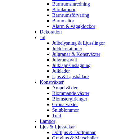
Barnrumsinredning
Barnlampor
Barnrumsförvaring
Barnmattor
Alarm & väggklockor
Dekoration
Jul
Julbelysning & Ljusslingor
Juldekorationer
Julgranar & Konstväxter
Julgranspynt
Julklappsinslagning
Julkläder
Ljus & Ljushållare
Konstväxter
Ampelväxter
Blommande växter
Blomstergirlanger
Gröna växter
Snittblommor
Träd
Lampor
Ljus & Ljusstakar
Doftljus & Doftpinnar
Gravljus & Marschaller