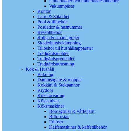
Underkläder och underklädestillbehör
Vakuumpåsar
Kontor
Larm & Säkerhet
Pool & tillbehör
Postlådor & husnummer
Resetillbehör
Roliga & smarta grejer
Skadedjursbekämpning
Tillbehör till hushållsapparater
Trädgårdsmöbler
Trädgårdsprydnader
Trädgårdsutrustning
Kök & Hushåll
Bakning
Dammsugare & moppar
Kokkärl & Stekpannor
Kryddor
Köksförvaring
Köksknivar
Köksmaskiner
Bordsgrillar & våffeljärn
Brödrostar
Fritöser
Kaffemaskiner & kaffetillbehör