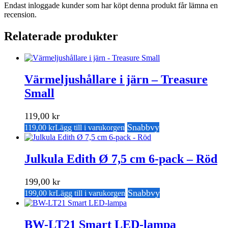
Endast inloggade kunder som har köpt denna produkt får lämna en
recension.
Relaterade produkter
Värmeljushållare i järn – Treasure
Small
119,00
kr
Snabbvy
119,00
kr
Lägg till i varukorgen
Julkula Edith Ø 7,5 cm 6-pack – Röd
199,00
kr
Snabbvy
199,00
kr
Lägg till i varukorgen
BW-LT21 Smart LED-lampa