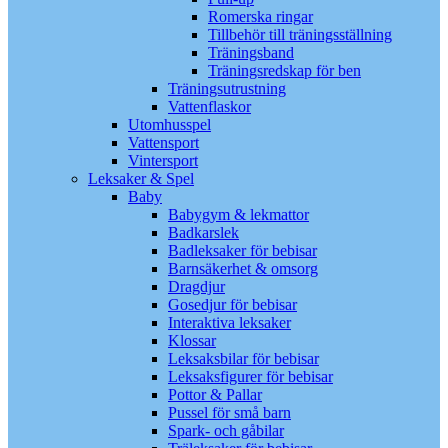
Romerska ringar
Tillbehör till träningsställning
Träningsband
Träningsredskap för ben
Träningsutrustning
Vattenflaskor
Utomhusspel
Vattensport
Vintersport
Leksaker & Spel
Baby
Babygym & lekmattor
Badkarslek
Badleksaker för bebisar
Barnsäkerhet & omsorg
Dragdjur
Gosedjur för bebisar
Interaktiva leksaker
Klossar
Leksaksbilar för bebisar
Leksaksfigurer för bebisar
Pottor & Pallar
Pussel för små barn
Spark- och gåbilar