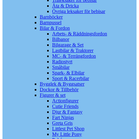
Träleksaker för bebisar
Äta & Dricka
Övriga leksaker för bebisar
Barnböcker
Barnpussel
Bilar & Fordon
Arbets- & Räddningsfordon
Bilbanor
Bilgarage & Set
Lastbilar & Traktorer
MC- & Terrängfordon
Radiostyrt
Småbilar
Spark- & Elbilar
Sport & Racerbilar
Bygglek & Byggsatser
Dockor & Tillbehör
Figurer & set
Actionfigurer
Cutie Friends
Djur & Fantasy
Fart Ninjas
Greta Gris
Littlest Pet Shop
My Little Pony