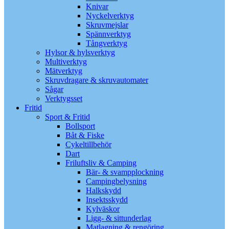
Knivar
Nyckelverktyg
Skruvmejslar
Spännverktyg
Tångverktyg
Hylsor & hylsverktyg
Multiverktyg
Mätverktyg
Skruvdragare & skruvautomater
Sågar
Verktygsset
Fritid
Sport & Fritid
Bollsport
Båt & Fiske
Cykeltillbehör
Dart
Friluftsliv & Camping
Bär- & svampplockning
Campingbelysning
Halkskydd
Insektsskydd
Kylväskor
Ligg- & sittunderlag
Matlagning & rengöring