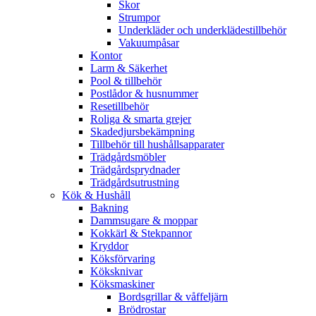
Skor
Strumpor
Underkläder och underklädestillbehör
Vakuumpåsar
Kontor
Larm & Säkerhet
Pool & tillbehör
Postlådor & husnummer
Resetillbehör
Roliga & smarta grejer
Skadedjursbekämpning
Tillbehör till hushållsapparater
Trädgårdsmöbler
Trädgårdsprydnader
Trädgårdsutrustning
Kök & Hushåll
Bakning
Dammsugare & moppar
Kokkärl & Stekpannor
Kryddor
Köksförvaring
Köksknivar
Köksmaskiner
Bordsgrillar & våffeljärn
Brödrostar