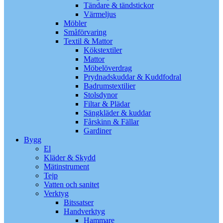
Tändare & tändstickor
Värmeljus
Möbler
Småförvaring
Textil & Mattor
Kökstextiler
Mattor
Möbelöverdrag
Prydnadskuddar & Kuddfodral
Badrumstextilier
Stolsdynor
Filtar & Plädar
Sängkläder & kuddar
Fårskinn & Fällar
Gardiner
Bygg
El
Kläder & Skydd
Mätinstrument
Tejp
Vatten och sanitet
Verktyg
Bitssatser
Handverktyg
Hammare