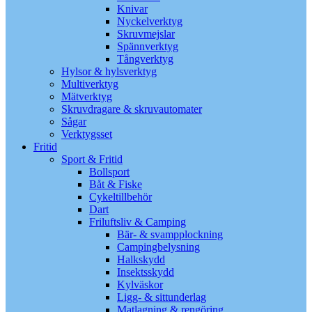
Knivar
Nyckelverktyg
Skruvmejslar
Spännverktyg
Tångverktyg
Hylsor & hylsverktyg
Multiverktyg
Mätverktyg
Skruvdragare & skruvautomater
Sågar
Verktygsset
Fritid
Sport & Fritid
Bollsport
Båt & Fiske
Cykeltillbehör
Dart
Friluftsliv & Camping
Bär- & svampplockning
Campingbelysning
Halkskydd
Insektsskydd
Kylväskor
Ligg- & sittunderlag
Matlagning & rengöring