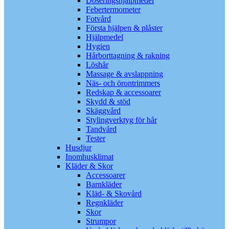
Doseringshjälpmedel
Febertermometer
Fotvård
Första hjälpen & plåster
Hjälpmedel
Hygien
Hårborttagning & rakning
Löshår
Massage & avslappning
Näs- och örontrimmers
Redskap & accessoarer
Skydd & stöd
Skäggvård
Stylingverktyg för hår
Tandvård
Tester
Husdjur
Inomhusklimat
Kläder & Skor
Accessoarer
Barnkläder
Kläd- & Skovård
Regnkläder
Skor
Strumpor