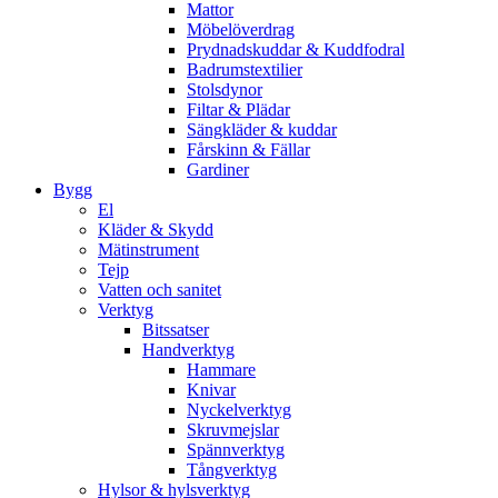
Mattor
Möbelöverdrag
Prydnadskuddar & Kuddfodral
Badrumstextilier
Stolsdynor
Filtar & Plädar
Sängkläder & kuddar
Fårskinn & Fällar
Gardiner
Bygg
El
Kläder & Skydd
Mätinstrument
Tejp
Vatten och sanitet
Verktyg
Bitssatser
Handverktyg
Hammare
Knivar
Nyckelverktyg
Skruvmejslar
Spännverktyg
Tångverktyg
Hylsor & hylsverktyg