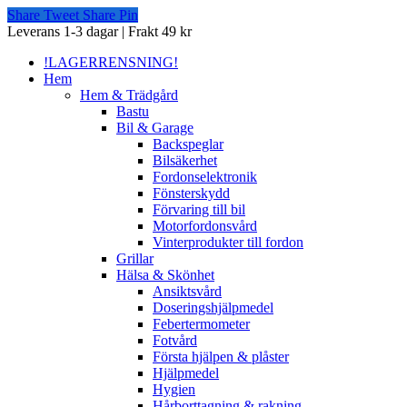
Share
Tweet
Share
Pin
Close
Leverans 1-3 dagar | Frakt 49 kr
Menu
!LAGERRENSNING!
Hem
Hem & Trädgård
Bastu
Bil & Garage
Backspeglar
Bilsäkerhet
Fordonselektronik
Fönsterskydd
Förvaring till bil
Motorfordonsvård
Vinterprodukter till fordon
Grillar
Hälsa & Skönhet
Ansiktsvård
Doseringshjälpmedel
Febertermometer
Fotvård
Första hjälpen & plåster
Hjälpmedel
Hygien
Hårborttagning & rakning