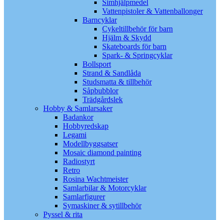
Simhjälpmedel
Vattenpistoler & Vattenballonger
Barncyklar
Cykeltillbehör för barn
Hjälm & Skydd
Skateboards för barn
Spark- & Springcyklar
Bollsport
Strand & Sandlåda
Studsmatta & tillbehör
Såpbubblor
Trädgårdslek
Hobby & Samlarsaker
Badankor
Hobbyredskap
Legami
Modellbyggsatser
Mosaic diamond painting
Radiostyrt
Retro
Rosina Wachtmeister
Samlarbilar & Motorcyklar
Samlarfigurer
Symaskiner & sytillbehör
Pyssel & rita