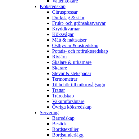
Vattenkokare
Köksredskap
Citruspressar
Durkslag & silar
Frukt- och grönsakssvarvar
Kryddkvarnar
Köksvågar
Mått & måttsatser
Osthyvlar & ostredskap
Potatis- och rotfruktsredskap
Rivjärn
Skalare & urkärnare
Skärare
Slevar & stekspadar
Termometrar
Tillbehör till mikrovågsugn
Trattar
Träredskap
Vakumförslutare
Övriga köksredskap
Servering
Barredskap
Bestick
Bordstextilier
Bordsunderlägg