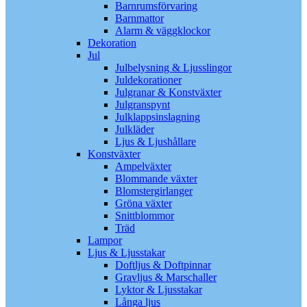
Barnrumsförvaring
Barnmattor
Alarm & väggklockor
Dekoration
Jul
Julbelysning & Ljusslingor
Juldekorationer
Julgranar & Konstväxter
Julgranspynt
Julklappsinslagning
Julkläder
Ljus & Ljushållare
Konstväxter
Ampelväxter
Blommande växter
Blomstergirlanger
Gröna växter
Snittblommor
Träd
Lampor
Ljus & Ljusstakar
Doftljus & Doftpinnar
Gravljus & Marschaller
Lyktor & Ljusstakar
Långa ljus