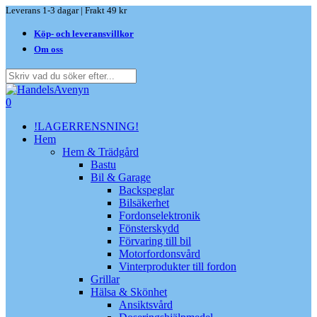
Skip
Leverans 1-3 dagar | Frakt 49 kr
to
Köp- och leveransvillkor
main
content
Om oss
Close
Search
search
0
Menu
!LAGERRENSNING!
Hem
Hem & Trädgård
Bastu
Bil & Garage
Backspeglar
Bilsäkerhet
Fordonselektronik
Fönsterskydd
Förvaring till bil
Motorfordonsvård
Vinterprodukter till fordon
Grillar
Hälsa & Skönhet
Ansiktsvård