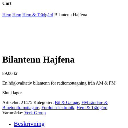
Cart
Close
Hem
Hem
Hem & Trädgård
Bilantenn Hajfena
Cart
Bilantenn Hajfena
89,00
kr
En högkvalitativ bilantenn för radiomottagning från AM & FM.
Slut i lager
Artikelnr:
21475
Kategorier:
Bil & Garage
,
FM-sändare &
Bluetooth-mottagare
,
Fordonselektronik
,
Hem & Trädgård
Varumärke:
Verk Group
Beskrivning