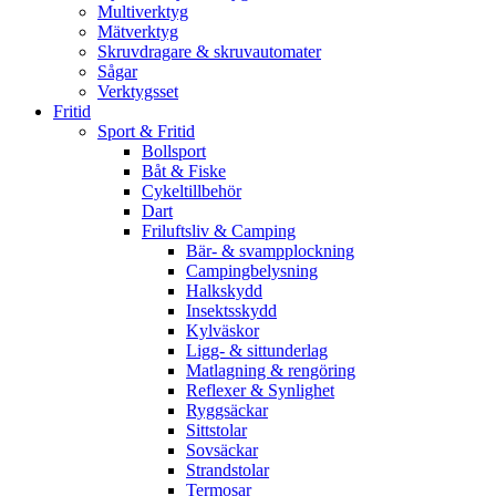
Multiverktyg
Mätverktyg
Skruvdragare & skruvautomater
Sågar
Verktygsset
Fritid
Sport & Fritid
Bollsport
Båt & Fiske
Cykeltillbehör
Dart
Friluftsliv & Camping
Bär- & svampplockning
Campingbelysning
Halkskydd
Insektsskydd
Kylväskor
Ligg- & sittunderlag
Matlagning & rengöring
Reflexer & Synlighet
Ryggsäckar
Sittstolar
Sovsäckar
Strandstolar
Termosar