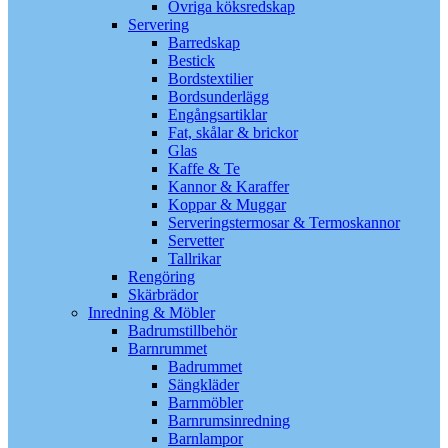
Övriga köksredskap
Servering
Barredskap
Bestick
Bordstextilier
Bordsunderlägg
Engångsartiklar
Fat, skålar & brickor
Glas
Kaffe & Te
Kannor & Karaffer
Koppar & Muggar
Serveringstermosar & Termoskannor
Servetter
Tallrikar
Rengöring
Skärbrädor
Inredning & Möbler
Badrumstillbehör
Barnrummet
Badrummet
Sängkläder
Barnmöbler
Barnrumsinredning
Barnlampor