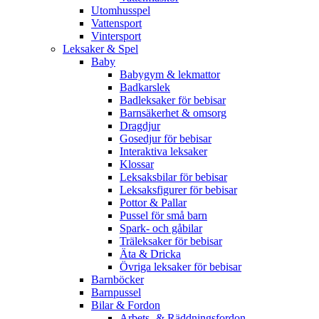
Utomhusspel
Vattensport
Vintersport
Leksaker & Spel
Baby
Babygym & lekmattor
Badkarslek
Badleksaker för bebisar
Barnsäkerhet & omsorg
Dragdjur
Gosedjur för bebisar
Interaktiva leksaker
Klossar
Leksaksbilar för bebisar
Leksaksfigurer för bebisar
Pottor & Pallar
Pussel för små barn
Spark- och gåbilar
Träleksaker för bebisar
Äta & Dricka
Övriga leksaker för bebisar
Barnböcker
Barnpussel
Bilar & Fordon
Arbets- & Räddningsfordon