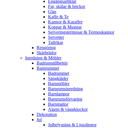
Engångsartiklar
Fat, skålar & brickor
Glas
Kaffe & Te
Kannor & Karaffer
Koppar & Muggar
Serveringstermosar & Termoskannor
Servetter
Tallrikar
Rengöring
Skärbrädor
Inredning & Möbler
Badrumstillbehör
Barnrummet
Badrummet
Sängkläder
Barnmöbler
Barnrumsinredning
Barnlampor
Barnrumsförvaring
Barnmattor
Alarm & väggklockor
Dekoration
Jul
Julbelysning & Ljusslingor