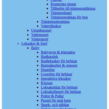
Romerska ringar
Tillbehör till träningsställning
Träningsband
Träningsredskap för ben
Träningsutrustning
Vattenflaskor
Utomhusspel
Vattensport
Vintersport
Leksaker & Spel
Baby
Babygym & lekmattor
Badkarslek
Badleksaker för bebisar
Barnsäkerhet & omsorg
Dragdjur
Gosedjur för bebisar
Interaktiva leksaker
Klossar
Leksaksbilar för bebisar
Leksaksfigurer för bebisar
Pottor & Pallar
Pussel för små barn
Spark- och gåbilar