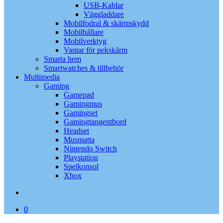
USB-Kablar
Väggladdare
Mobilfodral & skärmskydd
Mobilhållare
Mobilverktyg
Vantar för pekskärm
Smarta hem
Smartwatches & tillbehör
Multimedia
Gaming
Gamepad
Gamingmus
Gamingset
Gamingtangentbord
Headset
Musmatta
Nintendo Switch
Playstation
Spelkonsol
Xbox
search
0