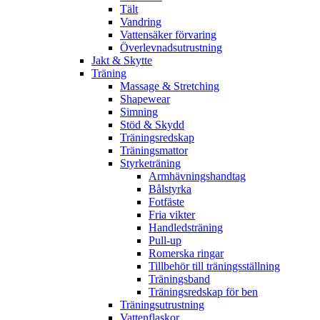
Tält
Vandring
Vattensäker förvaring
Överlevnadsutrustning
Jakt & Skytte
Träning
Massage & Stretching
Shapewear
Simning
Stöd & Skydd
Träningsredskap
Träningsmattor
Styrketräning
Armhävningshandtag
Bålstyrka
Fotfäste
Fria vikter
Handledsträning
Pull-up
Romerska ringar
Tillbehör till träningsställning
Träningsband
Träningsredskap för ben
Träningsutrustning
Vattenflaskor