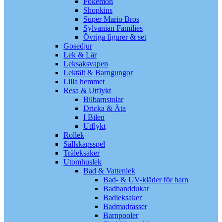
Pokémon
Shopkins
Super Mario Bros
Sylvanian Families
Övriga figurer & set
Gosedjur
Lek & Lär
Leksaksvapen
Lektält & Barngungor
Lilla hemmet
Resa & Utflykt
Bilbarnstolar
Dricka & Äta
I Bilen
Utflykt
Rollek
Sällskapsspel
Träleksaker
Utomhuslek
Bad & Vattenlek
Bad- & UV-kläder för barn
Badhanddukar
Badleksaker
Badmadrasser
Barnpooler