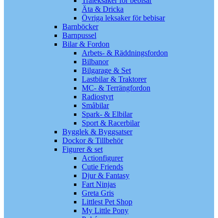
Träleksaker för bebisar
Äta & Dricka
Övriga leksaker för bebisar
Barnböcker
Barnpussel
Bilar & Fordon
Arbets- & Räddningsfordon
Bilbanor
Bilgarage & Set
Lastbilar & Traktorer
MC- & Terrängfordon
Radiostyrt
Småbilar
Spark- & Elbilar
Sport & Racerbilar
Bygglek & Byggsatser
Dockor & Tillbehör
Figurer & set
Actionfigurer
Cutie Friends
Djur & Fantasy
Fart Ninjas
Greta Gris
Littlest Pet Shop
My Little Pony