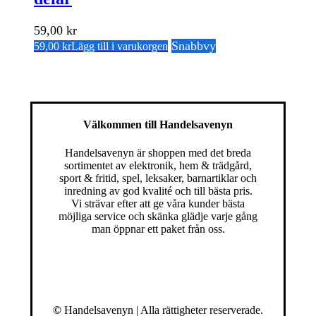
59,00
kr
Snabbvy
59,00
kr
Lägg till i varukorgen
Välkommen till Handelsavenyn
Handelsavenyn är shoppen med det breda
sortimentet av elektronik, hem & trädgård,
sport & fritid, spel, leksaker, barnartiklar och
inredning av god kvalité och till bästa pris.
Vi strävar efter att ge våra kunder bästa
möjliga service och skänka glädje varje gång
man öppnar ett paket från oss.
©
Handelsavenyn | Alla rättigheter reserverade.