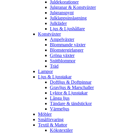
Juldekorationer
Julgranar & Konstväxter
Julgranspynt
Julklappsinslagning
Julkläder
Ljus & Ljushållare
Konstväxter
Ampelväxter
Blommande växter
Blomstergirlanger
Gröna växter
Snittblommor
Träd
Lampor
Ljus & Ljusstakar
Doftljus & Doftpinnar
Gravljus & Marschaller
Lyktor & Ljusstakar
Långa ljus
Tändare & tändstickor
Värmeljus
Möbler
Småförvaring
Textil & Mattor
Kökstextiler