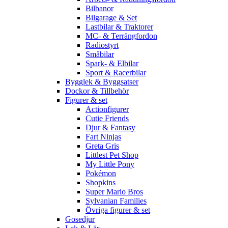
Bilbanor
Bilgarage & Set
Lastbilar & Traktorer
MC- & Terrängfordon
Radiostyrt
Småbilar
Spark- & Elbilar
Sport & Racerbilar
Bygglek & Byggsatser
Dockor & Tillbehör
Figurer & set
Actionfigurer
Cutie Friends
Djur & Fantasy
Fart Ninjas
Greta Gris
Littlest Pet Shop
My Little Pony
Pokémon
Shopkins
Super Mario Bros
Sylvanian Families
Övriga figurer & set
Gosedjur