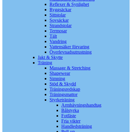
Reflexer & Synlighet
Ryggsäckar
Sittstolar
Sovsäckar
Strandstolar
Termosar
Tält
Vandring
Vattensäker förvaring
Överlevnadsutrustning
Jakt & Skytte
Träning
Massage & Stretching
Shapewear
Simning
Stöd & Skydd
Träningsredskap
Träningsmattor
Styrketräning
Armhävningshandtag
Bålstyrka
Fotfäste
Fria vikter
Handledsträning
Pull-up