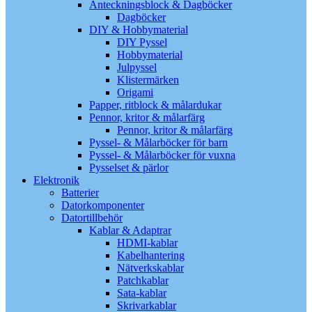
Anteckningsblock & Dagböcker
Dagböcker
DIY & Hobbymaterial
DIY Pyssel
Hobbymaterial
Julpyssel
Klistermärken
Origami
Papper, ritblock & målardukar
Pennor, kritor & målarfärg
Pennor, kritor & målarfärg
Pyssel- & Målarböcker för barn
Pyssel- & Målarböcker för vuxna
Pysselset & pärlor
Elektronik
Batterier
Datorkomponenter
Datortillbehör
Kablar & Adaptrar
HDMI-kablar
Kabelhantering
Nätverkskablar
Patchkablar
Sata-kablar
Skrivarkablar