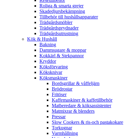
Resetillbehör
Roliga & smarta grejer
Skadedjursbekämpning
Tillbehör till hushållsapparater
Trädgårdsmöbler
Trädgårdsprydnader
Trädgårdsutrustning
Kök & Hushåll
Bakning
Dammsugare & moppar
Kokkärl & Stekpannor
Kryddor
Köksförvaring
Köksknivar
Köksmaskiner
Bordsgrillar & våffeljärn
Brödrostar
Fritöser
Kaffemaskiner & kaffetillbehör
Matberedare & köksassistenter
Matmixrar & blenders
Pressar
Slow Cookers & ris-och pastakokare
Torkugnar
Varmhållning