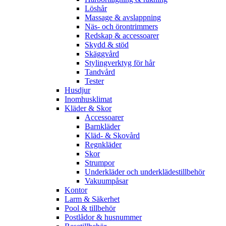
Löshår
Massage & avslappning
Näs- och örontrimmers
Redskap & accessoarer
Skydd & stöd
Skäggvård
Stylingverktyg för hår
Tandvård
Tester
Husdjur
Inomhusklimat
Kläder & Skor
Accessoarer
Barnkläder
Kläd- & Skovård
Regnkläder
Skor
Strumpor
Underkläder och underklädestillbehör
Vakuumpåsar
Kontor
Larm & Säkerhet
Pool & tillbehör
Postlådor & husnummer