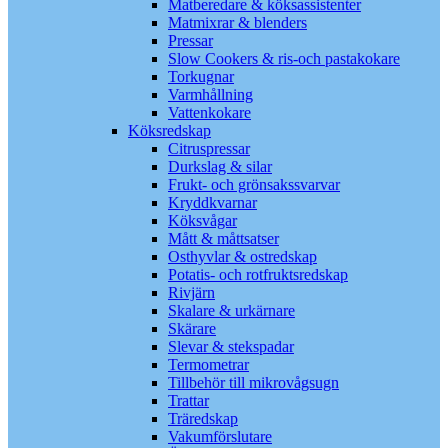
Matberedare & köksassistenter
Matmixrar & blenders
Pressar
Slow Cookers & ris-och pastakokare
Torkugnar
Varmhållning
Vattenkokare
Köksredskap
Citruspressar
Durkslag & silar
Frukt- och grönsakssvarvar
Kryddkvarnar
Köksvågar
Mått & måttsatser
Osthyvlar & ostredskap
Potatis- och rotfruktsredskap
Rivjärn
Skalare & urkärnare
Skärare
Slevar & stekspadar
Termometrar
Tillbehör till mikrovågsugn
Trattar
Träredskap
Vakumförslutare