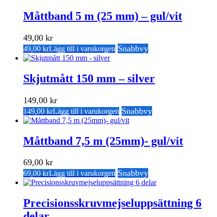
Måttband 5 m (25 mm) – gul/vit
49,00
kr
Snabbvy
49,00
kr
Lägg till i varukorgen
Skjutmått 150 mm – silver
149,00
kr
Snabbvy
149,00
kr
Lägg till i varukorgen
Måttband 7,5 m (25mm)- gul/vit
69,00
kr
Snabbvy
69,00
kr
Lägg till i varukorgen
Precisionsskruvmejseluppsättning 6
delar