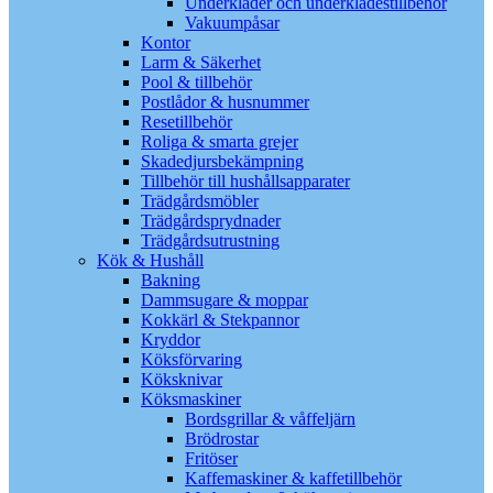
Underkläder och underklädestillbehör
Vakuumpåsar
Kontor
Larm & Säkerhet
Pool & tillbehör
Postlådor & husnummer
Resetillbehör
Roliga & smarta grejer
Skadedjursbekämpning
Tillbehör till hushållsapparater
Trädgårdsmöbler
Trädgårdsprydnader
Trädgårdsutrustning
Kök & Hushåll
Bakning
Dammsugare & moppar
Kokkärl & Stekpannor
Kryddor
Köksförvaring
Köksknivar
Köksmaskiner
Bordsgrillar & våffeljärn
Brödrostar
Fritöser
Kaffemaskiner & kaffetillbehör