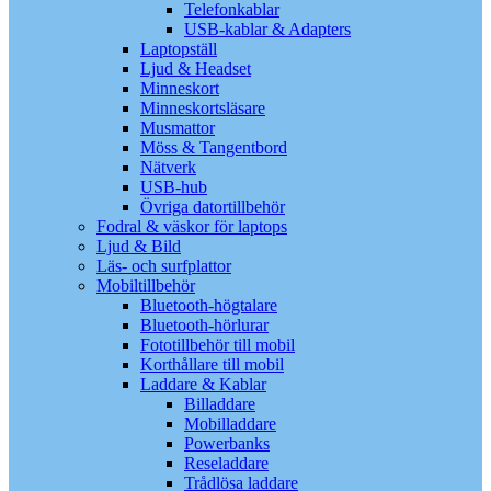
Telefonkablar
USB-kablar & Adapters
Laptopställ
Ljud & Headset
Minneskort
Minneskortsläsare
Musmattor
Möss & Tangentbord
Nätverk
USB-hub
Övriga datortillbehör
Fodral & väskor för laptops
Ljud & Bild
Läs- och surfplattor
Mobiltillbehör
Bluetooth-högtalare
Bluetooth-hörlurar
Fototillbehör till mobil
Korthållare till mobil
Laddare & Kablar
Billaddare
Mobilladdare
Powerbanks
Reseladdare
Trådlösa laddare