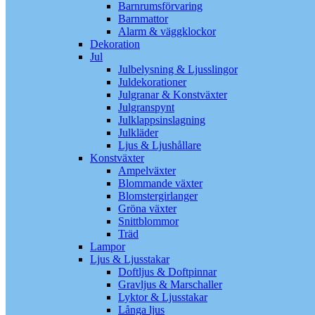
Barnrumsförvaring
Barnmattor
Alarm & väggklockor
Dekoration
Jul
Julbelysning & Ljusslingor
Juldekorationer
Julgranar & Konstväxter
Julgranspynt
Julklappsinslagning
Julkläder
Ljus & Ljushållare
Konstväxter
Ampelväxter
Blommande växter
Blomstergirlanger
Gröna växter
Snittblommor
Träd
Lampor
Ljus & Ljusstakar
Doftljus & Doftpinnar
Gravljus & Marschaller
Lyktor & Ljusstakar
Långa ljus