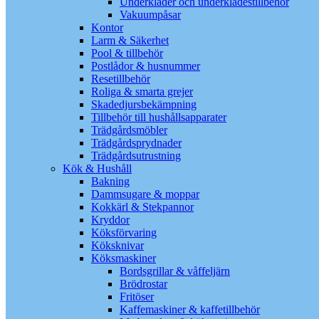
Underkläder och underklädestillbehör
Vakuumpåsar
Kontor
Larm & Säkerhet
Pool & tillbehör
Postlådor & husnummer
Resetillbehör
Roliga & smarta grejer
Skadedjursbekämpning
Tillbehör till hushållsapparater
Trädgårdsmöbler
Trädgårdsprydnader
Trädgårdsutrustning
Kök & Hushåll
Bakning
Dammsugare & moppar
Kokkärl & Stekpannor
Kryddor
Köksförvaring
Köksknivar
Köksmaskiner
Bordsgrillar & våffeljärn
Brödrostar
Fritöser
Kaffemaskiner & kaffetillbehör