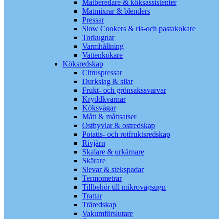
Matberedare & köksassistenter
Matmixrar & blenders
Pressar
Slow Cookers & ris-och pastakokare
Torkugnar
Varmhållning
Vattenkokare
Köksredskap
Citruspressar
Durkslag & silar
Frukt- och grönsakssvarvar
Kryddkvarnar
Köksvågar
Mått & måttsatser
Osthyvlar & ostredskap
Potatis- och rotfruktsredskap
Rivjärn
Skalare & urkärnare
Skärare
Slevar & stekspadar
Termometrar
Tillbehör till mikrovågsugn
Trattar
Träredskap
Vakumförslutare