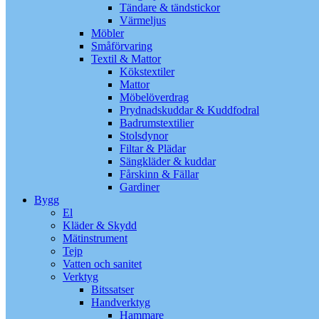
Tändare & tändstickor
Värmeljus
Möbler
Småförvaring
Textil & Mattor
Kökstextiler
Mattor
Möbelöverdrag
Prydnadskuddar & Kuddfodral
Badrumstextilier
Stolsdynor
Filtar & Plädar
Sängkläder & kuddar
Fårskinn & Fällar
Gardiner
Bygg
El
Kläder & Skydd
Mätinstrument
Tejp
Vatten och sanitet
Verktyg
Bitssatser
Handverktyg
Hammare