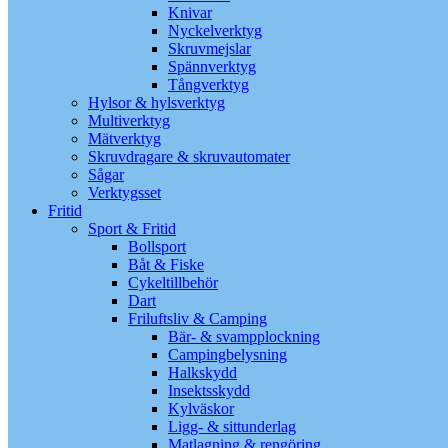
Knivar
Nyckelverktyg
Skruvmejslar
Spännverktyg
Tångverktyg
Hylsor & hylsverktyg
Multiverktyg
Mätverktyg
Skruvdragare & skruvautomater
Sågar
Verktygsset
Fritid
Sport & Fritid
Bollsport
Båt & Fiske
Cykeltillbehör
Dart
Friluftsliv & Camping
Bär- & svampplockning
Campingbelysning
Halkskydd
Insektsskydd
Kylväskor
Ligg- & sittunderlag
Matlagning & rengöring