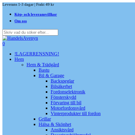
Skip
Leverans 1-3 dagar | Frakt 49 kr
to
Köp- och leveransvillkor
main
content
Om oss
Close
Search
search
0
Menu
!LAGERRENSNING!
Hem
Hem & Trädgård
Bastu
Bil & Garage
Backspeglar
Bilsäkerhet
Fordonselektronik
Fönsterskydd
Förvaring till bil
Motorfordonsvård
Vinterprodukter till fordon
Grillar
Hälsa & Skönhet
Ansiktsvård