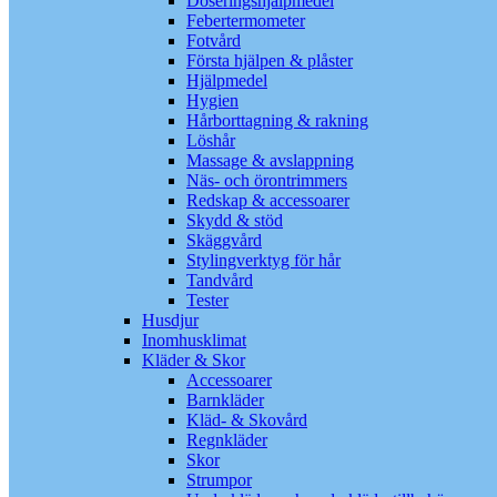
Doseringshjälpmedel
Febertermometer
Fotvård
Första hjälpen & plåster
Hjälpmedel
Hygien
Hårborttagning & rakning
Löshår
Massage & avslappning
Näs- och örontrimmers
Redskap & accessoarer
Skydd & stöd
Skäggvård
Stylingverktyg för hår
Tandvård
Tester
Husdjur
Inomhusklimat
Kläder & Skor
Accessoarer
Barnkläder
Kläd- & Skovård
Regnkläder
Skor
Strumpor