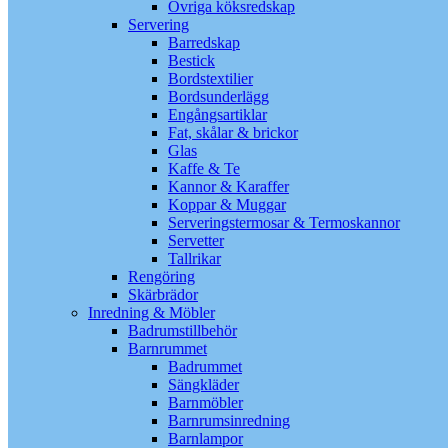
Övriga köksredskap
Servering
Barredskap
Bestick
Bordstextilier
Bordsunderlägg
Engångsartiklar
Fat, skålar & brickor
Glas
Kaffe & Te
Kannor & Karaffer
Koppar & Muggar
Serveringstermosar & Termoskannor
Servetter
Tallrikar
Rengöring
Skärbrädor
Inredning & Möbler
Badrumstillbehör
Barnrummet
Badrummet
Sängkläder
Barnmöbler
Barnrumsinredning
Barnlampor