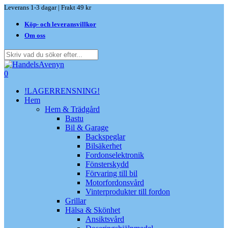
Skip
Leverans 1-3 dagar | Frakt 49 kr
to
Köp- och leveransvillkor
main
content
Om oss
Close
Search
search
0
Menu
!LAGERRENSNING!
Hem
Hem & Trädgård
Bastu
Bil & Garage
Backspeglar
Bilsäkerhet
Fordonselektronik
Fönsterskydd
Förvaring till bil
Motorfordonsvård
Vinterprodukter till fordon
Grillar
Hälsa & Skönhet
Ansiktsvård