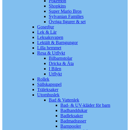
Pokémon
Shopkins
Super Mario Bros
Sylvanian Families
Övriga figurer & set
Gosedjur
Lek & Lär
Leksaksvapen
Lektält & Barngungor
Lilla hemmet
Resa & Utflykt
Bilbarnstolar
Dricka & Äta
I Bilen
Utflykt
Rollek
Sällskapsspel
Träleksaker
Utomhuslek
Bad & Vattenlek
Bad- & UV-kläder för barn
Badhanddukar
Badleksaker
Badmadrasser
Barnpooler