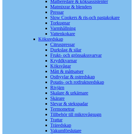
Matberedare & köksassistenter
Matmixrar & blenders
Pressar
Slow Cookers & ris-och pastakokare
Torkugnar
Varmhållning
Vattenkokare
Köksredskap
Citruspressar
Durkslag & silar
Frukt- och grönsakssvarvar
Kryddkvarnar
Köksvågar
Mått & måttsatser
Osthyvlar & ostredskap
Potatis- och rotfruktsredskap
Rivjärn
Skalare & urkärnare
Skärare
Slevar & stekspadar
Termometrar
Tillbehör till mikrovågsugn
Trattar
Träredskap
Vakumförslutare