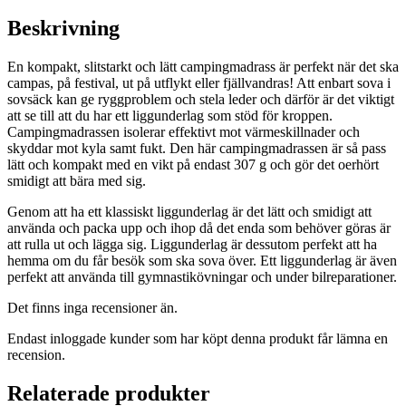
Beskrivning
En kompakt, slitstarkt och lätt campingmadrass är perfekt när det ska
campas, på festival, ut på utflykt eller fjällvandras! Att enbart sova i
sovsäck kan ge ryggproblem och stela leder och därför är det viktigt
att se till att du har ett liggunderlag som stöd för kroppen.
Campingmadrassen isolerar effektivt mot värmeskillnader och
skyddar mot kyla samt fukt. Den här campingmadrassen är så pass
lätt och kompakt med en vikt på endast 307 g och gör det oerhört
smidigt att bära med sig.
Genom att ha ett klassiskt liggunderlag är det lätt och smidigt att
använda och packa upp och ihop då det enda som behöver göras är
att rulla ut och lägga sig. Liggunderlag är dessutom perfekt att ha
hemma om du får besök som ska sova över. Ett liggunderlag är även
perfekt att använda till gymnastikövningar och under bilreparationer.
Det finns inga recensioner än.
Endast inloggade kunder som har köpt denna produkt får lämna en
recension.
Relaterade produkter