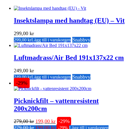
Insektslampa med handtag (EU) – Vit
299,00
kr
Snabbvy
299,00
kr
Lägg till i varukorgen
Luftmadrass/Air Bed 191x137x22 cm
249,00
kr
Snabbvy
249,00
kr
Lägg till i varukorgen
-29%
Picknickfilt – vattenresistent
200x200cm
Det
Det
279,00
kr
199,00
kr
-29%
Det
Det
ursprungliga
nuvarande
279,00
kr
199,00
kr
-29%
Lägg till i varukorgen