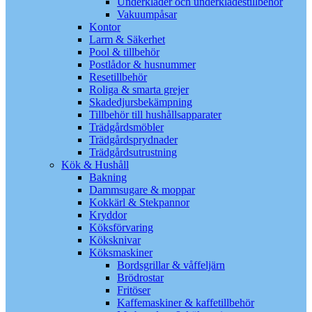
Underkläder och underklädestillbehör
Vakuumpåsar
Kontor
Larm & Säkerhet
Pool & tillbehör
Postlådor & husnummer
Resetillbehör
Roliga & smarta grejer
Skadedjursbekämpning
Tillbehör till hushållsapparater
Trädgårdsmöbler
Trädgårdsprydnader
Trädgårdsutrustning
Kök & Hushåll
Bakning
Dammsugare & moppar
Kokkärl & Stekpannor
Kryddor
Köksförvaring
Köksknivar
Köksmaskiner
Bordsgrillar & våffeljärn
Brödrostar
Fritöser
Kaffemaskiner & kaffetillbehör