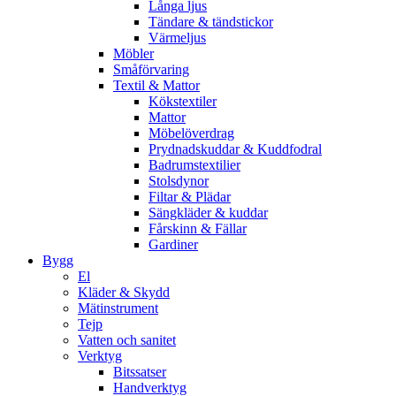
Långa ljus
Tändare & tändstickor
Värmeljus
Möbler
Småförvaring
Textil & Mattor
Kökstextiler
Mattor
Möbelöverdrag
Prydnadskuddar & Kuddfodral
Badrumstextilier
Stolsdynor
Filtar & Plädar
Sängkläder & kuddar
Fårskinn & Fällar
Gardiner
Bygg
El
Kläder & Skydd
Mätinstrument
Tejp
Vatten och sanitet
Verktyg
Bitssatser
Handverktyg