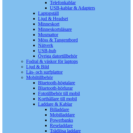
Telefonkablar
USB-kablar & Adapters
Laptopställ
Ljud & Headset
Minneskort
Minneskortsläsare
Musmattor
Möss & Tangentbord
Nätverk
USB-hub
Övriga datortillbehör
Fodral & väskor för laptops
Ljud & Bild
Läs- och surfplattor
Mobiltillbehör
Bluetooth-högtalare
Bluetooth-hörlurar
Fototillbehör till mobil
Korthållare till mobil
Laddare & Kablar
Billaddare
Mobilladdare
Powerbanks
Reseladdare
Trådlösa laddare