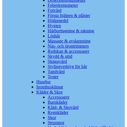
Doseringshjälpmedel
Febertermometer
Fotvård
Första hjälpen & plåster
Hjälpmedel
Hygien
Hårborttagning & rakning
Löshår
Massage & avslappning
Näs- och örontrimmers
Redskap & accessoarer
Skydd & stöd
Skäggvård
Stylingverktyg för hår
Tandvård
Tester
Husdjur
Inomhusklimat
Kläder & Skor
Accessoarer
Barnkläder
Kläd- & Skovård
Regnkläder
Skor
Strumpor