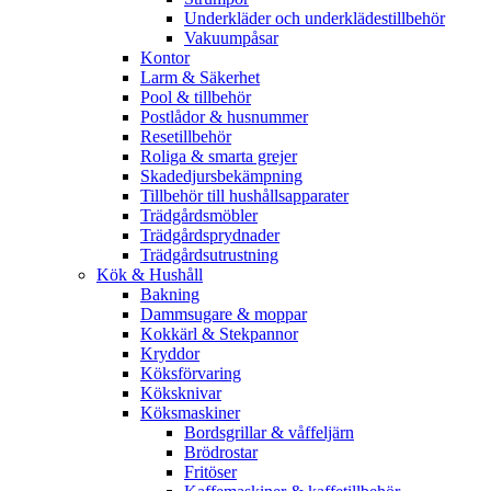
Underkläder och underklädestillbehör
Vakuumpåsar
Kontor
Larm & Säkerhet
Pool & tillbehör
Postlådor & husnummer
Resetillbehör
Roliga & smarta grejer
Skadedjursbekämpning
Tillbehör till hushållsapparater
Trädgårdsmöbler
Trädgårdsprydnader
Trädgårdsutrustning
Kök & Hushåll
Bakning
Dammsugare & moppar
Kokkärl & Stekpannor
Kryddor
Köksförvaring
Köksknivar
Köksmaskiner
Bordsgrillar & våffeljärn
Brödrostar
Fritöser