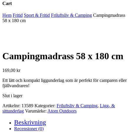
Cart
Close
Hem
Fritid
Sport & Fritid
Friluftsliv & Camping
Campingmadrass
Cart
58 x 180 cm
Campingmadrass 58 x 180 cm
169,00
kr
Ett lätt och kompakt liggunderlag som är perfekt för camparen eller
fjällvandraren!
Slut i lager
Artikelnr:
13589
Kategorier:
Friluftsliv & Camping
,
Ligg- &
sittunderlag
Varumärke:
Atom Outdoors
Beskrivning
Recensioner (0)