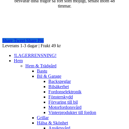
besvarar dina frågor så fort som möjligt, senast inom 48
timmar.
Share
Tweet
Share
Pin
Close
Leverans 1-3 dagar | Frakt 49 kr
Menu
!LAGERRENSNING!
Hem
Hem & Trädgård
Bastu
Bil & Garage
Backspeglar
Bilsäkerhet
Fordonselektronik
Fönsterskydd
Förvaring till bil
Motorfordonsvård
Vinterprodukter till fordon
Grillar
Hälsa & Skönhet
Ansiktsvård