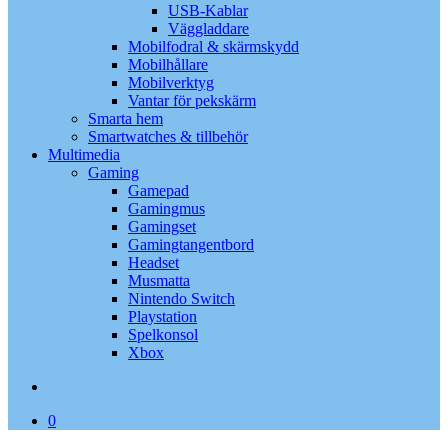
USB-Kablar
Väggladdare
Mobilfodral & skärmskydd
Mobilhållare
Mobilverktyg
Vantar för pekskärm
Smarta hem
Smartwatches & tillbehör
Multimedia
Gaming
Gamepad
Gamingmus
Gamingset
Gamingtangentbord
Headset
Musmatta
Nintendo Switch
Playstation
Spelkonsol
Xbox
search
0