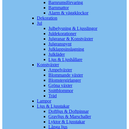
Barnrumsförvaring
Barnmattor
Alarm & väggklockor
Dekoration
Jul
Julbelysning & Ljusslingor
Juldekorationer
Julgranar & Konstväxter
Julgranspynt
Julklappsinslagning
Julkläder
Ljus & Ljushållare
Konstväxter
Ampelväxter
Blommande växter
Blomstergirlanger
Gröna växter
Snittblommor
Träd
Lampor
Ljus & Ljusstakar
Doftljus & Doftpinnar
Gravljus & Marschaller
Lyktor & Ljusstakar
Långa ljus