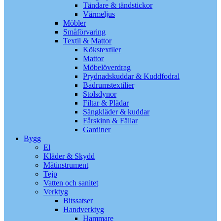
Tändare & tändstickor
Värmeljus
Möbler
Småförvaring
Textil & Mattor
Kökstextiler
Mattor
Möbelöverdrag
Prydnadskuddar & Kuddfodral
Badrumstextilier
Stolsdynor
Filtar & Plädar
Sängkläder & kuddar
Fårskinn & Fällar
Gardiner
Bygg
El
Kläder & Skydd
Mätinstrument
Tejp
Vatten och sanitet
Verktyg
Bitssatser
Handverktyg
Hammare