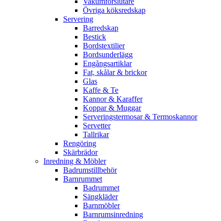
Vakumförslutare
Övriga köksredskap
Servering
Barredskap
Bestick
Bordstextilier
Bordsunderlägg
Engångsartiklar
Fat, skålar & brickor
Glas
Kaffe & Te
Kannor & Karaffer
Koppar & Muggar
Serveringstermosar & Termoskannor
Servetter
Tallrikar
Rengöring
Skärbrädor
Inredning & Möbler
Badrumstillbehör
Barnrummet
Badrummet
Sängkläder
Barnmöbler
Barnrumsinredning