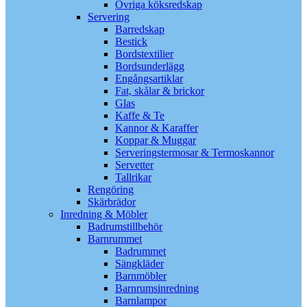
Övriga köksredskap
Servering
Barredskap
Bestick
Bordstextilier
Bordsunderlägg
Engångsartiklar
Fat, skålar & brickor
Glas
Kaffe & Te
Kannor & Karaffer
Koppar & Muggar
Serveringstermosar & Termoskannor
Servetter
Tallrikar
Rengöring
Skärbrädor
Inredning & Möbler
Badrumstillbehör
Barnrummet
Badrummet
Sängkläder
Barnmöbler
Barnrumsinredning
Barnlampor