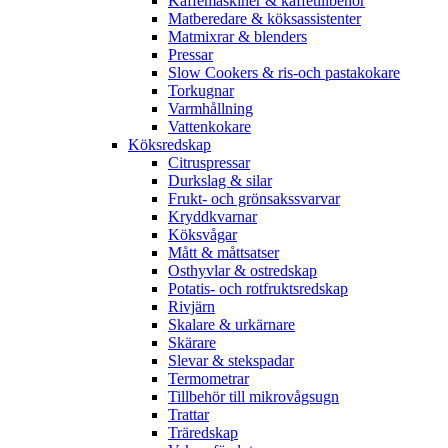
Kaffemaskiner & kaffetillbehör
Matberedare & köksassistenter
Matmixrar & blenders
Pressar
Slow Cookers & ris-och pastakokare
Torkugnar
Varmhållning
Vattenkokare
Köksredskap
Citruspressar
Durkslag & silar
Frukt- och grönsakssvarvar
Kryddkvarnar
Köksvågar
Mått & måttsatser
Osthyvlar & ostredskap
Potatis- och rotfruktsredskap
Rivjärn
Skalare & urkärnare
Skärare
Slevar & stekspadar
Termometrar
Tillbehör till mikrovågsugn
Trattar
Träredskap