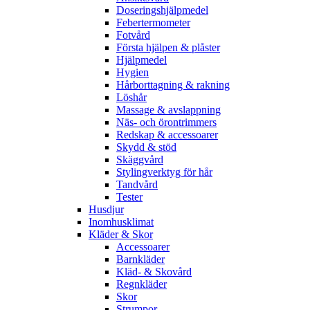
Doseringshjälpmedel
Febertermometer
Fotvård
Första hjälpen & plåster
Hjälpmedel
Hygien
Hårborttagning & rakning
Löshår
Massage & avslappning
Näs- och örontrimmers
Redskap & accessoarer
Skydd & stöd
Skäggvård
Stylingverktyg för hår
Tandvård
Tester
Husdjur
Inomhusklimat
Kläder & Skor
Accessoarer
Barnkläder
Kläd- & Skovård
Regnkläder
Skor
Strumpor