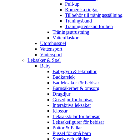
Pull-up
Romerska ringar
Tillbehör till träningsställning
Träningsband
Träningsredskap för ben
Träningsutrustning
Vattenflaskor
Utomhusspel
Vattensport
Vintersport
Leksaker & Spel
Baby
Babygym & lekmattor
Badkarslek
Badleksaker för bebisar
Barnsäkerhet & omsorg
Dragdjur
Gosedjur för bebisar
Interaktiva leksaker
Klossar
Leksaksbilar för bebisar
Leksaksfigurer för bebisar
Pottor & Pallar
Pussel för små barn
Spark- och gåbilar