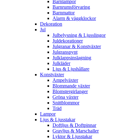
Barnlampor
Barnrumsförvaring
Barnmattor
Alarm & väggklockor
Dekoration
Jul
Julbelysning & Ljusslingor
Juldekorationer
Julgranar & Konstväxter
Julgranspynt
Julklappsinslagning
Julkläder
Ljus & Ljushållare
Konstväxter
Ampelväxter
Blommande växter
Blomstergirlanger
Gröna växter
Snittblommor
Träd
Lampor
Ljus & Ljusstakar
Doftljus & Doftpinnar
Gravljus & Marschaller
Lyktor & Ljusstakar