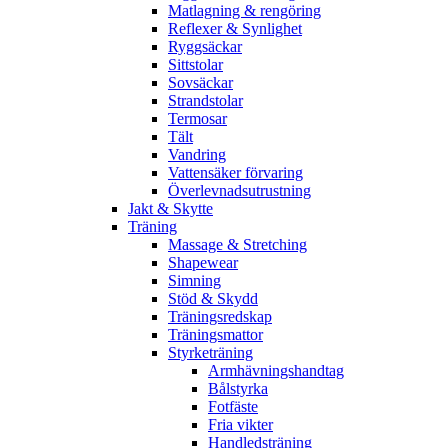
Matlagning & rengöring
Reflexer & Synlighet
Ryggsäckar
Sittstolar
Sovsäckar
Strandstolar
Termosar
Tält
Vandring
Vattensäker förvaring
Överlevnadsutrustning
Jakt & Skytte
Träning
Massage & Stretching
Shapewear
Simning
Stöd & Skydd
Träningsredskap
Träningsmattor
Styrketräning
Armhävningshandtag
Bålstyrka
Fotfäste
Fria vikter
Handledsträning