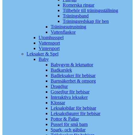
Romerska ringar
Tillbehör till träningsställning
Träningsband
Träningsredskap för ben
Träningsutrustning
Vattenflaskor
Utomhusspel
Vattensport
Vintersport
Leksaker & Spel
Baby
Babygym & lekmattor
Badkarslek
Badleksaker för bebisar
Barnsäkerhet & omsorg
Dragdjur
Gosedjur för bebisar
Interaktiva leksaker
Klossar
Leksaksbilar för bebisar
Leksaksfigurer för bebisar
Pottor & Pallar
Pussel för små barn
Spark- och gåbilar