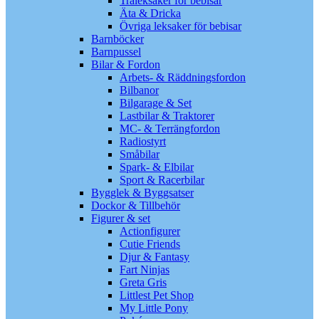
Träleksaker för bebisar
Äta & Dricka
Övriga leksaker för bebisar
Barnböcker
Barnpussel
Bilar & Fordon
Arbets- & Räddningsfordon
Bilbanor
Bilgarage & Set
Lastbilar & Traktorer
MC- & Terrängfordon
Radiostyrt
Småbilar
Spark- & Elbilar
Sport & Racerbilar
Bygglek & Byggsatser
Dockor & Tillbehör
Figurer & set
Actionfigurer
Cutie Friends
Djur & Fantasy
Fart Ninjas
Greta Gris
Littlest Pet Shop
My Little Pony