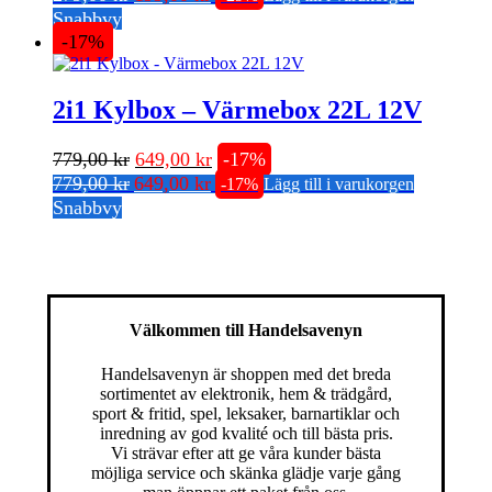
ursprungliga
nuvarande
priset
priset
Snabbvy
priset
priset
-17%
var:
är:
var:
är:
279,00 kr.
199,00 kr.
279,00 kr.
199,00 kr.
2i1 Kylbox – Värmebox 22L 12V
Det
Det
779,00
kr
649,00
kr
-17%
Det
Det
ursprungliga
nuvarande
779,00
kr
649,00
kr
-17%
Lägg till i varukorgen
ursprungliga
nuvarande
priset
priset
Snabbvy
priset
priset
var:
är:
var:
är:
779,00 kr.
649,00 kr.
779,00 kr.
649,00 kr.
Välkommen till Handelsavenyn
Handelsavenyn är shoppen med det breda
sortimentet av elektronik, hem & trädgård,
sport & fritid, spel, leksaker, barnartiklar och
inredning av god kvalité och till bästa pris.
Vi strävar efter att ge våra kunder bästa
möjliga service och skänka glädje varje gång