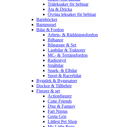
Träleksaker för bebisar
Äta & Dricka
Övriga leksaker för bebisar
Barnböcker
Barnpussel
Bilar & Fordon
Arbets- & Räddningsfordon
Bilbanor
Bilgarage & Set
Lastbilar & Traktorer
MC- & Terrängfordon
Radiostyrt
Småbilar
Spark- & Elbilar
Sport & Racerbilar
Bygglek & Byggsatser
Dockor & Tillbehör
Figurer & set
Actionfigurer
Cutie Friends
Djur & Fantasy
Fart Ninjas
Greta Gris
Littlest Pet Shop
My Little Pony