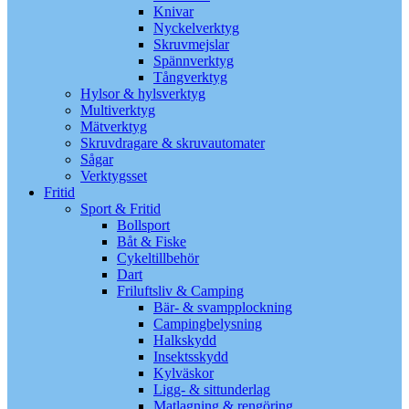
Knivar
Nyckelverktyg
Skruvmejslar
Spännverktyg
Tångverktyg
Hylsor & hylsverktyg
Multiverktyg
Mätverktyg
Skruvdragare & skruvautomater
Sågar
Verktygsset
Fritid
Sport & Fritid
Bollsport
Båt & Fiske
Cykeltillbehör
Dart
Friluftsliv & Camping
Bär- & svampplockning
Campingbelysning
Halkskydd
Insektsskydd
Kylväskor
Ligg- & sittunderlag
Matlagning & rengöring