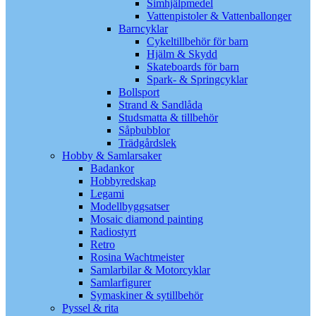
Simhjälpmedel
Vattenpistoler & Vattenballonger
Barncyklar
Cykeltillbehör för barn
Hjälm & Skydd
Skateboards för barn
Spark- & Springcyklar
Bollsport
Strand & Sandlåda
Studsmatta & tillbehör
Såpbubblor
Trädgårdslek
Hobby & Samlarsaker
Badankor
Hobbyredskap
Legami
Modellbyggsatser
Mosaic diamond painting
Radiostyrt
Retro
Rosina Wachtmeister
Samlarbilar & Motorcyklar
Samlarfigurer
Symaskiner & sytillbehör
Pyssel & rita