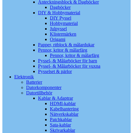
Anteckningsblock & Dagböcker
Dagböcker
DIY & Hobbymaterial
DIY Pyssel
Hobbymaterial
Julpyssel
Klistermärken
Origami
Papper, ritblock & målardukar
Pennor, kritor & målarfärg
Pennor, kritor & målarfärg
Pyssel- & Målarböcker för barn
Pyssel- & Målarböcker för vuxna
Pysselset & pärlor
Elektronik
Batterier
Datorkomponenter
Datortillbehör
Kablar & Adaptrar
HDMI-kablar
Kabelhantering
Nätverkskablar
Patchkablar
Sata-kablar
Skrivarkablar