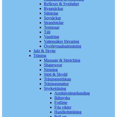
Reflexer & Synlighet
Ryggsäckar
Sittstolar
Sovsäckar
Strandstolar
Termosar
Tält
Vandring
Vattensäker förvaring
Överlevnadsutrustning
Jakt & Skytte
Träning
Massage & Stretching
Shapewear
Simning
Stöd & Skydd
Träningsredskap
Träningsmattor
Styrketräning
Armhävningshandtag
Bålstyrka
Fotfäste
Fria vikter
Handledsträning
Pull-up