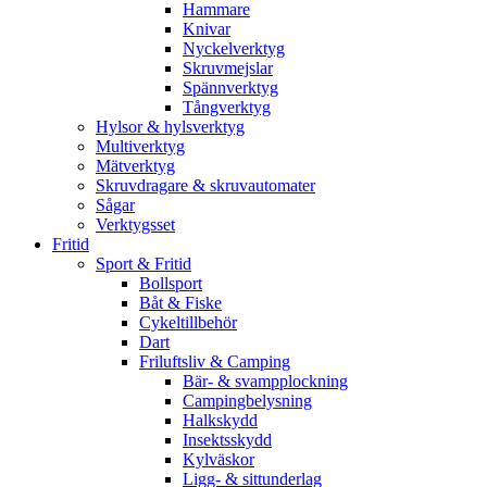
Hammare
Knivar
Nyckelverktyg
Skruvmejslar
Spännverktyg
Tångverktyg
Hylsor & hylsverktyg
Multiverktyg
Mätverktyg
Skruvdragare & skruvautomater
Sågar
Verktygsset
Fritid
Sport & Fritid
Bollsport
Båt & Fiske
Cykeltillbehör
Dart
Friluftsliv & Camping
Bär- & svampplockning
Campingbelysning
Halkskydd
Insektsskydd
Kylväskor
Ligg- & sittunderlag