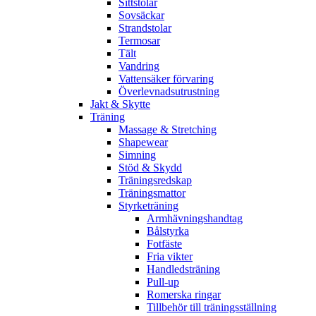
Sittstolar
Sovsäckar
Strandstolar
Termosar
Tält
Vandring
Vattensäker förvaring
Överlevnadsutrustning
Jakt & Skytte
Träning
Massage & Stretching
Shapewear
Simning
Stöd & Skydd
Träningsredskap
Träningsmattor
Styrketräning
Armhävningshandtag
Bålstyrka
Fotfäste
Fria vikter
Handledsträning
Pull-up
Romerska ringar
Tillbehör till träningsställning