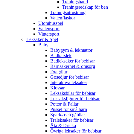
Träningsband
Träningsredskap för ben
Träningsutrustning
Vattenflaskor
Utomhusspel
Vattensport
Vintersport
Leksaker & Spel
Baby
Babygym & lekmattor
Badkarslek
Badleksaker för bebisar
Barnsäkerhet & omsorg
Dragdjur
Gosedjur för bebisar
Interaktiva leksaker
Klossar
Leksaksbilar för bebisar
Leksaksfigurer för bebisar
Pottor & Pallar
Pussel för små barn
Spark- och gåbilar
Träleksaker för bebisar
Äta & Dricka
Övriga leksaker för bebisar