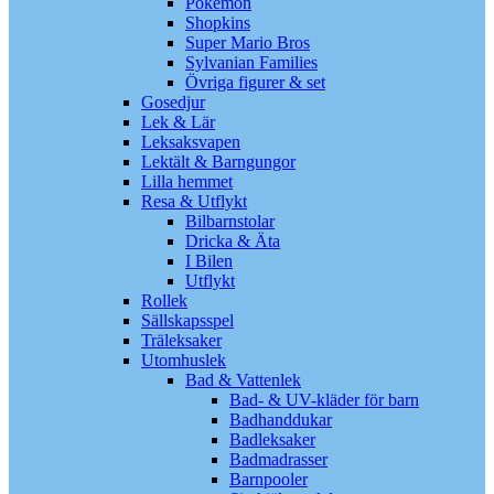
Pokémon
Shopkins
Super Mario Bros
Sylvanian Families
Övriga figurer & set
Gosedjur
Lek & Lär
Leksaksvapen
Lektält & Barngungor
Lilla hemmet
Resa & Utflykt
Bilbarnstolar
Dricka & Äta
I Bilen
Utflykt
Rollek
Sällskapsspel
Träleksaker
Utomhuslek
Bad & Vattenlek
Bad- & UV-kläder för barn
Badhanddukar
Badleksaker
Badmadrasser
Barnpooler