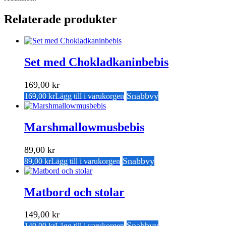
Relaterade produkter
Set med Chokladkaninbebis
169,00
kr
Snabbvy
169,00
kr
Lägg till i varukorgen
Marshmallowmusbebis
89,00
kr
Snabbvy
89,00
kr
Lägg till i varukorgen
Matbord och stolar
149,00
kr
Snabbvy
149,00
kr
Lägg till i varukorgen