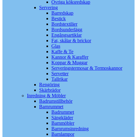
Övriga köksredskap
Servering
Barredskap
Bestick
Bordstextilier
Bordsunderlägg
Engångsartiklar
Fat, skålar & brickor
Glas
Kaffe & Te
Kannor & Karaffer
Koppar & Muggar
Serveringstermosar & Termoskannor
Servetter
Tallrikar
Rengöring
Skärbrädor
Inredning & Möbler
Badrumstillbehör
Barnrummet
Badrummet
Sängkläder
Barnmöbler
Barnrumsinredning
Barnlampor