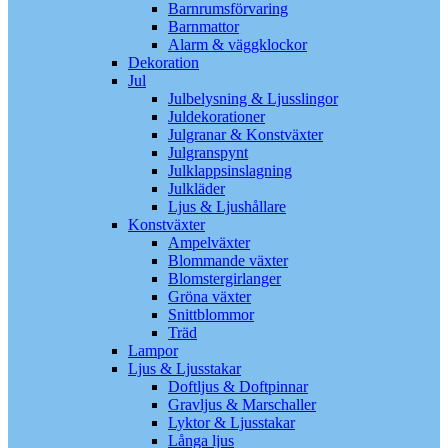
Barnrumsförvaring
Barnmattor
Alarm & väggklockor
Dekoration
Jul
Julbelysning & Ljusslingor
Juldekorationer
Julgranar & Konstväxter
Julgranspynt
Julklappsinslagning
Julkläder
Ljus & Ljushållare
Konstväxter
Ampelväxter
Blommande växter
Blomstergirlanger
Gröna växter
Snittblommor
Träd
Lampor
Ljus & Ljusstakar
Doftljus & Doftpinnar
Gravljus & Marschaller
Lyktor & Ljusstakar
Långa ljus