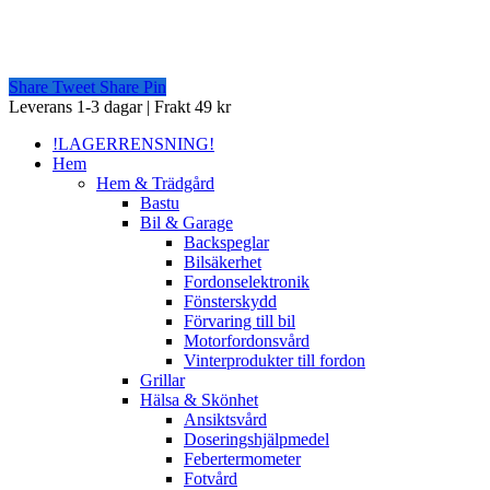
Share
Tweet
Share
Pin
Close
Leverans 1-3 dagar | Frakt 49 kr
Menu
!LAGERRENSNING!
Hem
Hem & Trädgård
Bastu
Bil & Garage
Backspeglar
Bilsäkerhet
Fordonselektronik
Fönsterskydd
Förvaring till bil
Motorfordonsvård
Vinterprodukter till fordon
Grillar
Hälsa & Skönhet
Ansiktsvård
Doseringshjälpmedel
Febertermometer
Fotvård