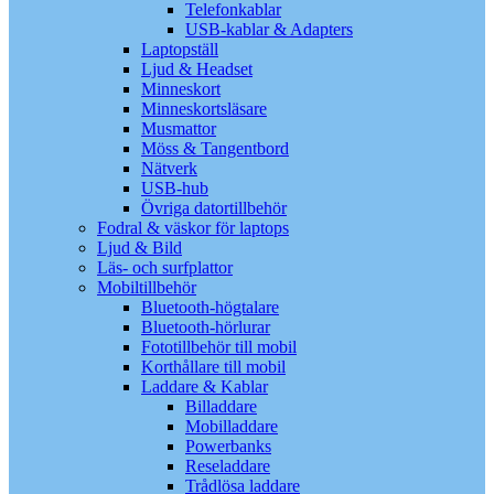
Telefonkablar
USB-kablar & Adapters
Laptopställ
Ljud & Headset
Minneskort
Minneskortsläsare
Musmattor
Möss & Tangentbord
Nätverk
USB-hub
Övriga datortillbehör
Fodral & väskor för laptops
Ljud & Bild
Läs- och surfplattor
Mobiltillbehör
Bluetooth-högtalare
Bluetooth-hörlurar
Fototillbehör till mobil
Korthållare till mobil
Laddare & Kablar
Billaddare
Mobilladdare
Powerbanks
Reseladdare
Trådlösa laddare