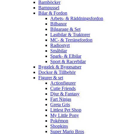
Barnböcker
Barnpussel
Bilar & Fordon
Arbets- & Räddningsfordon
Bilbanor
Bilgarage & Set
Lastbilar & Traktorer
MC- & Terrängfordon
Radiostyrt
Småbilar
Spark- & Elbilar
Sport & Racerbilar
Bygglek & Byggsatser
Dockor & Tillbehör
Figurer & set
Actionfigurer
Cutie Friends
Djur & Fantasy
Fart Ninjas
Greta Gris
Littlest Pet Shop
My Little Pony
Pokémon
Shopkins
Super Mario Bros