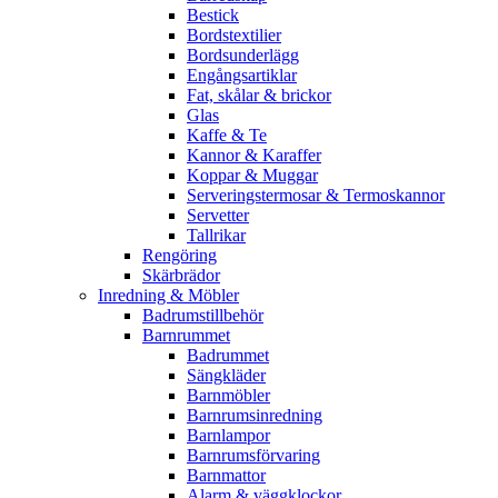
Bestick
Bordstextilier
Bordsunderlägg
Engångsartiklar
Fat, skålar & brickor
Glas
Kaffe & Te
Kannor & Karaffer
Koppar & Muggar
Serveringstermosar & Termoskannor
Servetter
Tallrikar
Rengöring
Skärbrädor
Inredning & Möbler
Badrumstillbehör
Barnrummet
Badrummet
Sängkläder
Barnmöbler
Barnrumsinredning
Barnlampor
Barnrumsförvaring
Barnmattor
Alarm & väggklockor