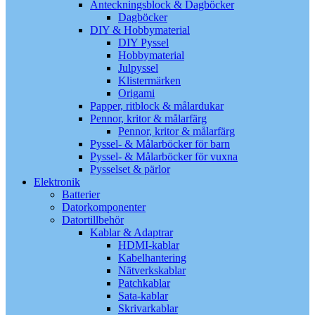
Anteckningsblock & Dagböcker
Dagböcker
DIY & Hobbymaterial
DIY Pyssel
Hobbymaterial
Julpyssel
Klistermärken
Origami
Papper, ritblock & målardukar
Pennor, kritor & målarfärg
Pennor, kritor & målarfärg
Pyssel- & Målarböcker för barn
Pyssel- & Målarböcker för vuxna
Pysselset & pärlor
Elektronik
Batterier
Datorkomponenter
Datortillbehör
Kablar & Adaptrar
HDMI-kablar
Kabelhantering
Nätverkskablar
Patchkablar
Sata-kablar
Skrivarkablar