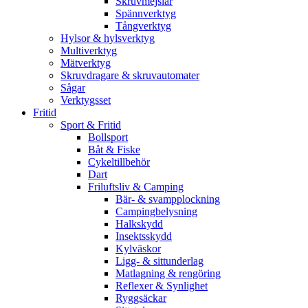
Skruvmejslar
Spännverktyg
Tångverktyg
Hylsor & hylsverktyg
Multiverktyg
Mätverktyg
Skruvdragare & skruvautomater
Sågar
Verktygsset
Fritid
Sport & Fritid
Bollsport
Båt & Fiske
Cykeltillbehör
Dart
Friluftsliv & Camping
Bär- & svampplockning
Campingbelysning
Halkskydd
Insektsskydd
Kylväskor
Ligg- & sittunderlag
Matlagning & rengöring
Reflexer & Synlighet
Ryggsäckar