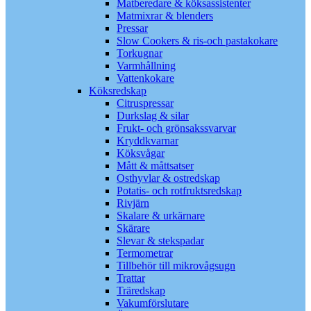
Matberedare & köksassistenter
Matmixrar & blenders
Pressar
Slow Cookers & ris-och pastakokare
Torkugnar
Varmhållning
Vattenkokare
Köksredskap
Citruspressar
Durkslag & silar
Frukt- och grönsakssvarvar
Kryddkvarnar
Köksvågar
Mått & måttsatser
Osthyvlar & ostredskap
Potatis- och rotfruktsredskap
Rivjärn
Skalare & urkärnare
Skärare
Slevar & stekspadar
Termometrar
Tillbehör till mikrovågsugn
Trattar
Träredskap
Vakumförslutare