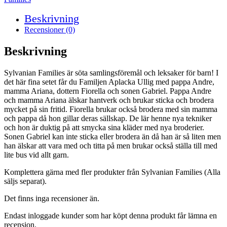
Beskrivning
Recensioner (0)
Beskrivning
Sylvanian Families är söta samlingsföremål och leksaker för barn! I
det här fina setet får du Familjen Aplacka Ullig med pappa Andre,
mamma Ariana, dottern Fiorella och sonen Gabriel. Pappa Andre
och mamma Ariana älskar hantverk och brukar sticka och brodera
mycket på sin fritid. Fiorella brukar också brodera med sin mamma
och pappa då hon gillar deras sällskap. De lär henne nya tekniker
och hon är duktig på att smycka sina kläder med nya broderier.
Sonen Gabriel kan inte sticka eller brodera än då han är så liten men
han älskar att vara med och titta på men brukar också ställa till med
lite bus vid allt garn.
Komplettera gärna med fler produkter från Sylvanian Families (Alla
säljs separat).
Det finns inga recensioner än.
Endast inloggade kunder som har köpt denna produkt får lämna en
recension.