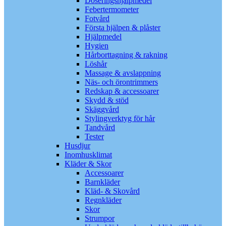
Doseringshjälpmedel
Febertermometer
Fotvård
Första hjälpen & plåster
Hjälpmedel
Hygien
Hårborttagning & rakning
Löshår
Massage & avslappning
Näs- och örontrimmers
Redskap & accessoarer
Skydd & stöd
Skäggvård
Stylingverktyg för hår
Tandvård
Tester
Husdjur
Inomhusklimat
Kläder & Skor
Accessoarer
Barnkläder
Kläd- & Skovård
Regnkläder
Skor
Strumpor