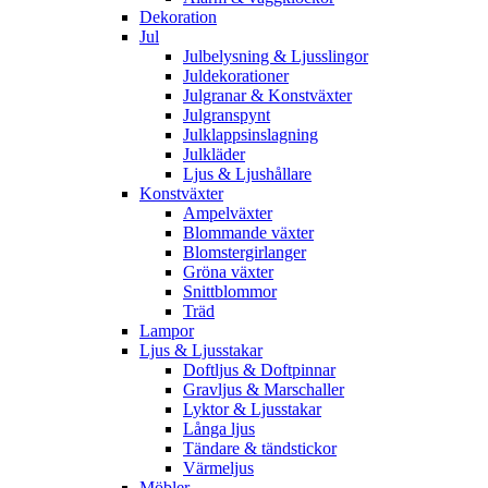
Dekoration
Jul
Julbelysning & Ljusslingor
Juldekorationer
Julgranar & Konstväxter
Julgranspynt
Julklappsinslagning
Julkläder
Ljus & Ljushållare
Konstväxter
Ampelväxter
Blommande växter
Blomstergirlanger
Gröna växter
Snittblommor
Träd
Lampor
Ljus & Ljusstakar
Doftljus & Doftpinnar
Gravljus & Marschaller
Lyktor & Ljusstakar
Långa ljus
Tändare & tändstickor
Värmeljus
Möbler