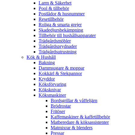
Larm & Säkerhet
Pool & tillbehör
Postlådor & husnummer
Resetillbehör
Roliga & smarta grejer
Skadedjursbekämpning
Tillbehör till hushållsapparater
Trädgårdsmöbler
Trädgårdsprydnader
Trädgårdsutrustning
Kök & Hushåll
Bakning
Dammsugare & moppar
Kokkärl & Stekpannor
Kryddor
Köksförvaring
Köksknivar
Köksmaskiner
Bordsgrillar & våffeljärn
Brödrostar
Fritöser
Kaffemaskiner & kaffetillbehör
Matberedare & köksassistenter
Matmixrar & blenders
Pressar