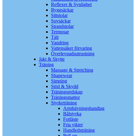
Reflexer & Synlighet
Ryggsäckar
Sittstolar
Sovsäckar
Strandstolar
Termosar
Tält
Vandring
Vattensäker förvaring
Överlevnadsutrustning
Jakt & Skytte
Träning
Massage & Stretching
Shapewear
Simning
Stöd & Skydd
Träningsredskap
Träningsmattor
Styrketräning
Armhävningshandtag
Bålstyrka
Fotfäste
Fria vikter
Handledsträning
Pull-up