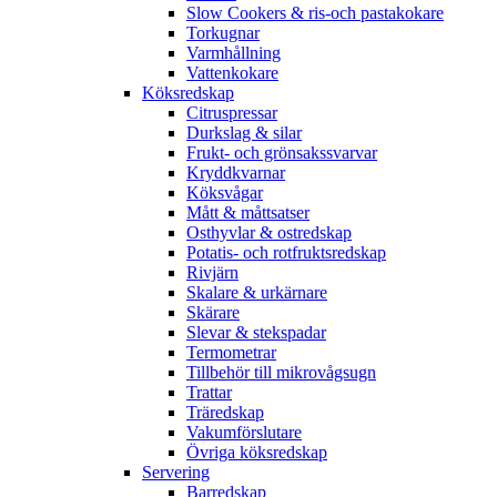
Slow Cookers & ris-och pastakokare
Torkugnar
Varmhållning
Vattenkokare
Köksredskap
Citruspressar
Durkslag & silar
Frukt- och grönsakssvarvar
Kryddkvarnar
Köksvågar
Mått & måttsatser
Osthyvlar & ostredskap
Potatis- och rotfruktsredskap
Rivjärn
Skalare & urkärnare
Skärare
Slevar & stekspadar
Termometrar
Tillbehör till mikrovågsugn
Trattar
Träredskap
Vakumförslutare
Övriga köksredskap
Servering
Barredskap