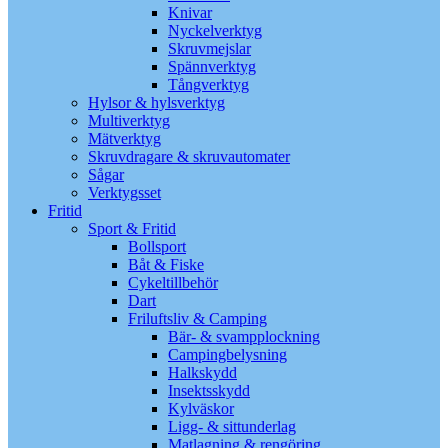
Knivar
Nyckelverktyg
Skruvmejslar
Spännverktyg
Tångverktyg
Hylsor & hylsverktyg
Multiverktyg
Mätverktyg
Skruvdragare & skruvautomater
Sågar
Verktygsset
Fritid
Sport & Fritid
Bollsport
Båt & Fiske
Cykeltillbehör
Dart
Friluftsliv & Camping
Bär- & svampplockning
Campingbelysning
Halkskydd
Insektsskydd
Kylväskor
Ligg- & sittunderlag
Matlagning & rengöring