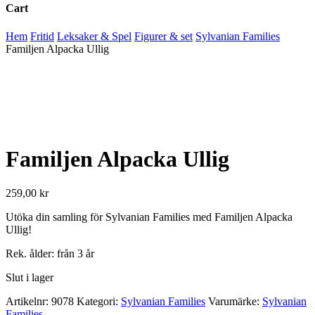
Cart
Close
Hem
Fritid
Leksaker & Spel
Figurer & set
Sylvanian Families
Cart
Familjen Alpacka Ullig
Familjen Alpacka Ullig
259,00
kr
Utöka din samling för Sylvanian Families med Familjen Alpacka
Ullig!
Rek. ålder: från 3 år
Slut i lager
Artikelnr:
9078
Kategori:
Sylvanian Families
Varumärke:
Sylvanian
Families