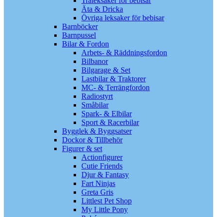
Träleksaker för bebisar
Äta & Dricka
Övriga leksaker för bebisar
Barnböcker
Barnpussel
Bilar & Fordon
Arbets- & Räddningsfordon
Bilbanor
Bilgarage & Set
Lastbilar & Traktorer
MC- & Terrängfordon
Radiostyrt
Småbilar
Spark- & Elbilar
Sport & Racerbilar
Bygglek & Byggsatser
Dockor & Tillbehör
Figurer & set
Actionfigurer
Cutie Friends
Djur & Fantasy
Fart Ninjas
Greta Gris
Littlest Pet Shop
My Little Pony