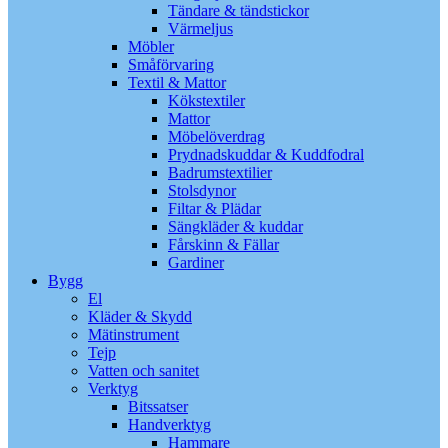
Tändare & tändstickor
Värmeljus
Möbler
Småförvaring
Textil & Mattor
Kökstextiler
Mattor
Möbelöverdrag
Prydnadskuddar & Kuddfodral
Badrumstextilier
Stolsdynor
Filtar & Plädar
Sängkläder & kuddar
Fårskinn & Fällar
Gardiner
Bygg
El
Kläder & Skydd
Mätinstrument
Tejp
Vatten och sanitet
Verktyg
Bitssatser
Handverktyg
Hammare