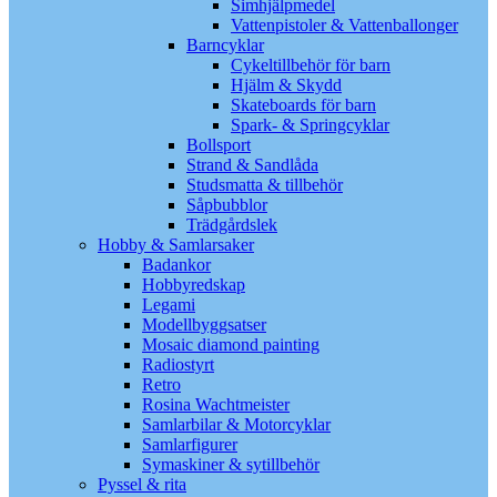
Simhjälpmedel
Vattenpistoler & Vattenballonger
Barncyklar
Cykeltillbehör för barn
Hjälm & Skydd
Skateboards för barn
Spark- & Springcyklar
Bollsport
Strand & Sandlåda
Studsmatta & tillbehör
Såpbubblor
Trädgårdslek
Hobby & Samlarsaker
Badankor
Hobbyredskap
Legami
Modellbyggsatser
Mosaic diamond painting
Radiostyrt
Retro
Rosina Wachtmeister
Samlarbilar & Motorcyklar
Samlarfigurer
Symaskiner & sytillbehör
Pyssel & rita