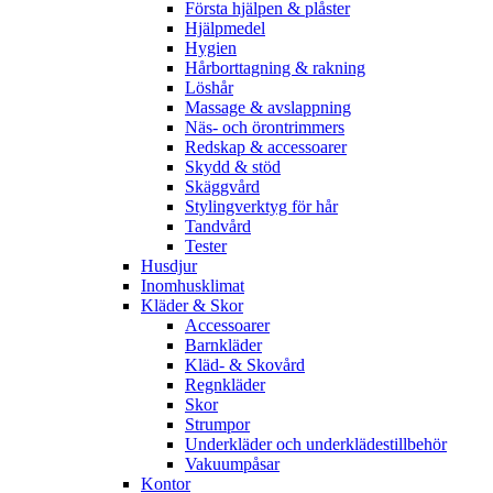
Första hjälpen & plåster
Hjälpmedel
Hygien
Hårborttagning & rakning
Löshår
Massage & avslappning
Näs- och örontrimmers
Redskap & accessoarer
Skydd & stöd
Skäggvård
Stylingverktyg för hår
Tandvård
Tester
Husdjur
Inomhusklimat
Kläder & Skor
Accessoarer
Barnkläder
Kläd- & Skovård
Regnkläder
Skor
Strumpor
Underkläder och underklädestillbehör
Vakuumpåsar
Kontor