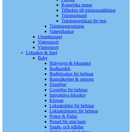
Romerska ringar
Tillbehör till träningsställning
Träningsband
Träningsredskap för ben
Träningsutrustning
Vattenflaskor
Utomhusspel
Vattensport
Vintersport
Leksaker & Spel
Baby
Babygym & lekmattor
Badkarslek
Badleksaker för bebisar
Barnsäkerhet & omsorg
Dragdjur
Gosedjur för bebisar
Interaktiva leksaker
Klossar
Leksaksbilar för bebisar
Leksaksfigurer för bebisar
Pottor & Pallar
Pussel för små barn
Spark- och gåbilar