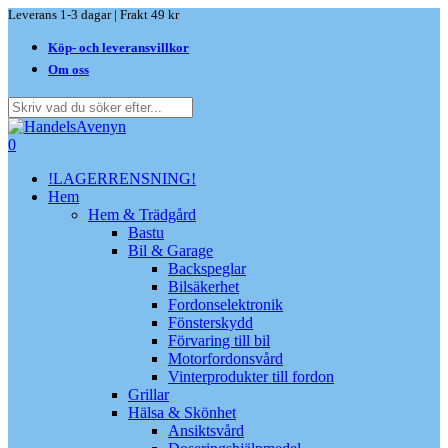
Skip
Leverans 1-3 dagar | Frakt 49 kr
to
Köp- och leveransvillkor
main
content
Om oss
Close
Search
search
0
Menu
!LAGERRENSNING!
Hem
Hem & Trädgård
Bastu
Bil & Garage
Backspeglar
Bilsäkerhet
Fordonselektronik
Fönsterskydd
Förvaring till bil
Motorfordonsvård
Vinterprodukter till fordon
Grillar
Hälsa & Skönhet
Ansiktsvård