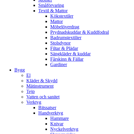
Småförvaring
Textil & Mattor
Kökstextiler
Mattor
Möbelöverdrag
Prydnadskuddar & Kuddfodral
Badrumstextilier
Stolsdynor
Filtar & Plädar
Sängkläder & kuddar
Fårskinn & Fällar
Gardiner
Bygg
El
Kläder & Skydd
Mätinstrument
Tejp
Vatten och sanitet
Verktyg
Bitssatser
Handverktyg
Hammare
Knivar
Nyckelverktyg