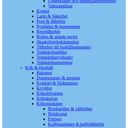
Underkläder och underklädestillbehör
Vakuumpåsar
Kontor
Larm & Säkerhet
Pool & tillbehör
Postlådor & husnummer
Resetillbehör
Roliga & smarta grejer
Skadedjursbekämpning
Tillbehör till hushållsapparater
Trädgårdsmöbler
Trädgårdsprydnader
Trädgårdsutrustning
Kök & Hushåll
Bakning
Dammsugare & moppar
Kokkärl & Stekpannor
Kryddor
Köksförvaring
Köksknivar
Köksmaskiner
Bordsgrillar & våffeljärn
Brödrostar
Fritöser
Kaffemaskiner & kaffetillbehör