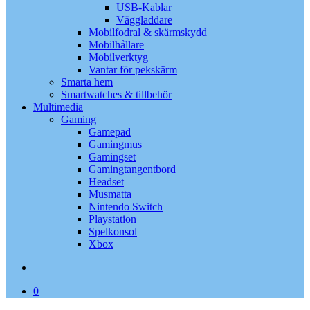
USB-Kablar
Väggladdare
Mobilfodral & skärmskydd
Mobilhållare
Mobilverktyg
Vantar för pekskärm
Smarta hem
Smartwatches & tillbehör
Multimedia
Gaming
Gamepad
Gamingmus
Gamingset
Gamingtangentbord
Headset
Musmatta
Nintendo Switch
Playstation
Spelkonsol
Xbox
search
0