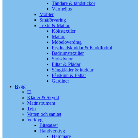
Tändare & tändstickor
Värmeljus
Möbler
Småförvaring
Textil & Mattor
Kökstextiler
Mattor
Möbelöverdrag
Prydnadskuddar & Kuddfodral
Badrumstextilier
Stolsdynor
Filtar & Plädar
Sängkläder & kuddar
Fårskinn & Fällar
Gardiner
Bygg
El
Kläder & Skydd
Mätinstrument
Tejp
Vatten och sanitet
Verktyg
Bitssatser
Handverktyg
Hammare