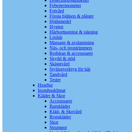
Doseringshjälpmedel
Febertermometer
Fotvård
Första hjälpen & plåster
Hjälpmedel
Hygien
Hårborttagning & rakning
Löshår
Massage & avslappning
Näs- och örontrimmers
Redskap & accessoarer
Skydd & stöd
Skäggvård
Stylingverktyg för hår
Tandvård
Tester
Husdjur
Inomhusklimat
Kläder & Skor
Accessoarer
Barnkläder
Kläd- & Skovård
Regnkläder
Skor
Strumpor