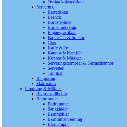
Övriga köksredskap
Servering
Barredskap
Bestick
Bordstextilier
Bordsunderlägg
Engångsartiklar
Fat, skålar & brickor
Glas
Kaffe & Te
Kannor & Karaffer
Koppar & Muggar
Serveringstermosar & Termoskannor
Servetter
Tallrikar
Rengöring
Skärbrädor
Inredning & Möbler
Badrumstillbehör
Barnrummet
Badrummet
Sängkläder
Barnmöbler
Barnrumsinredning
Barnlampor