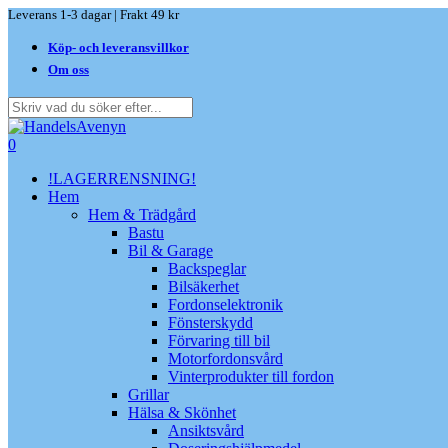
Skip
Leverans 1-3 dagar | Frakt 49 kr
to
Köp- och leveransvillkor
main
content
Om oss
Close
Search
search
0
Menu
!LAGERRENSNING!
Hem
Hem & Trädgård
Bastu
Bil & Garage
Backspeglar
Bilsäkerhet
Fordonselektronik
Fönsterskydd
Förvaring till bil
Motorfordonsvård
Vinterprodukter till fordon
Grillar
Hälsa & Skönhet
Ansiktsvård