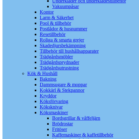
Underkläder och underklädestillbehör
Vakuumpåsar
Kontor
Larm & Säkerhet
Pool & tillbehör
Postlådor & husnummer
Resetillbehör
Roliga & smarta grejer
Skadedjursbekämpning
Tillbehör till hushållsapparater
Trädgårdsmöbler
Trädgårdsprydnader
Trädgårdsutrustning
Kök & Hushåll
Bakning
Dammsugare & moppar
Kokkärl & Stekpannor
Kryddor
Köksförvaring
Köksknivar
Köksmaskiner
Bordsgrillar & våffeljärn
Brödrostar
Fritöser
Kaffemaskiner & kaffetillbehör