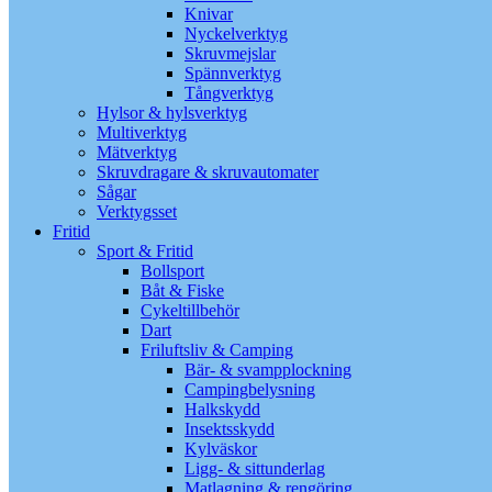
Knivar
Nyckelverktyg
Skruvmejslar
Spännverktyg
Tångverktyg
Hylsor & hylsverktyg
Multiverktyg
Mätverktyg
Skruvdragare & skruvautomater
Sågar
Verktygsset
Fritid
Sport & Fritid
Bollsport
Båt & Fiske
Cykeltillbehör
Dart
Friluftsliv & Camping
Bär- & svampplockning
Campingbelysning
Halkskydd
Insektsskydd
Kylväskor
Ligg- & sittunderlag
Matlagning & rengöring