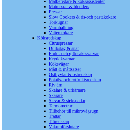
Matberedare & köksassistenter
Matmixrar & blenders
Pressar
Slow Cookers & ris-och pastakokare
Torkugnar
Varmhållning
Vattenkokare
Köksredskap
Citruspressar
Durkslag & silar
Frukt- och grönsakssvarvar
Kryddkvarnar
Köksvågar
Mått & måttsatser
Osthyvlar & ostredskap
Potatis- och rotfruktsredskap
Rivjärn
Skalare & urkärnare
Skärare
Slevar & stekspadar
Termometrar
Tillbehör till mikrovågsugn
Trattar
Träredskap
Vakumförslutare