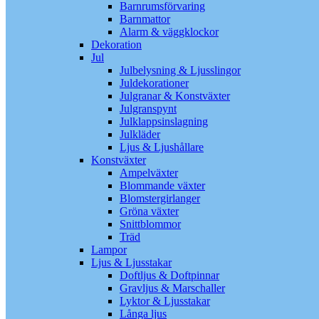
Barnrumsförvaring
Barnmattor
Alarm & väggklockor
Dekoration
Jul
Julbelysning & Ljusslingor
Juldekorationer
Julgranar & Konstväxter
Julgranspynt
Julklappsinslagning
Julkläder
Ljus & Ljushållare
Konstväxter
Ampelväxter
Blommande växter
Blomstergirlanger
Gröna växter
Snittblommor
Träd
Lampor
Ljus & Ljusstakar
Doftljus & Doftpinnar
Gravljus & Marschaller
Lyktor & Ljusstakar
Långa ljus