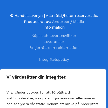
©
Handelsavenyn | Alla rättigheter reserverade.
Producerat av:
Anderberg Media
Information
Köp- och leveransvillkor
Leveranser
Ångerrätt och reklamation
Integritetspolicy
Kundtjänst
Vi värdesätter din integritet
kundservice@handelsavenyn.se
Vi använder cookies för att förbättra din
Vår kundtjänst har öppet alla helgfria vardagar.
webbupplevelse, visa personliga annonser eller innehåll
Vi besvarar dina frågor så fort som möjligt,
och analysera vår trafik. Genom att klicka på "Acceptera
senast inom 48 timmar.