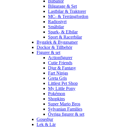
Bilbanor
Bilgarage & Set
Lastbilar & Traktorer
MC- & Terrängfordon
Radiostyrt
Småbilar
Spark- & Elbilar
Sport & Racerbilar
Bygglek & Byggsatser
Dockor & Tillbehör
Figurer & set
Actionfigurer
Cutie Friends
Djur & Fantasy
Fart Ninjas
Greta Gris
Littlest Pet Shop
My Little Pony
Pokémon
Shopkins
Super Mario Bros
Sylvanian Families
Övriga figurer & set
Gosedjur
Lek & Lär