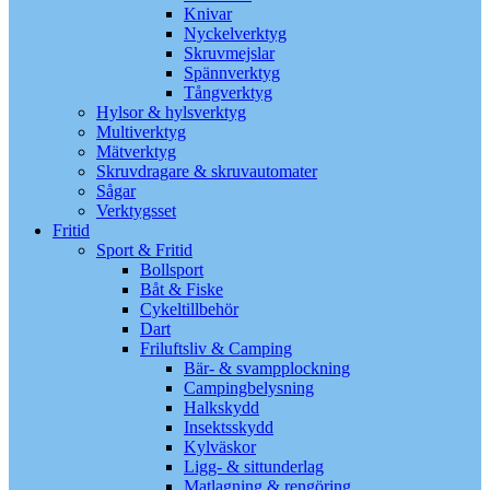
Knivar
Nyckelverktyg
Skruvmejslar
Spännverktyg
Tångverktyg
Hylsor & hylsverktyg
Multiverktyg
Mätverktyg
Skruvdragare & skruvautomater
Sågar
Verktygsset
Fritid
Sport & Fritid
Bollsport
Båt & Fiske
Cykeltillbehör
Dart
Friluftsliv & Camping
Bär- & svampplockning
Campingbelysning
Halkskydd
Insektsskydd
Kylväskor
Ligg- & sittunderlag
Matlagning & rengöring