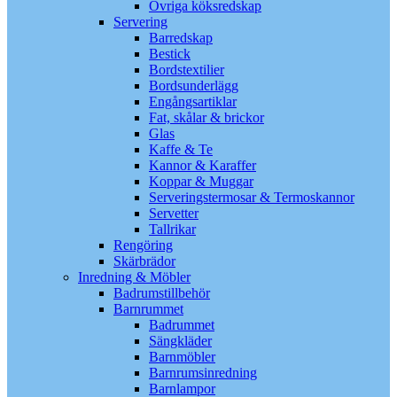
Övriga köksredskap
Servering
Barredskap
Bestick
Bordstextilier
Bordsunderlägg
Engångsartiklar
Fat, skålar & brickor
Glas
Kaffe & Te
Kannor & Karaffer
Koppar & Muggar
Serveringstermosar & Termoskannor
Servetter
Tallrikar
Rengöring
Skärbrädor
Inredning & Möbler
Badrumstillbehör
Barnrummet
Badrummet
Sängkläder
Barnmöbler
Barnrumsinredning
Barnlampor