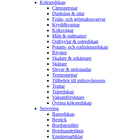
Köksredskap
Citruspressar
Durkslag & silar
Frukt- och grönsakssvarvar
Kryddkvarnar
Köksvågar
Mått & måttsatser
Osthyvlar & ostredskap
Potatis- och rotfruktsredskap
Rivjärn
Skalare & urkärnare
Skärare
Slevar & stekspadar
Termometrar
Tillbehör till mikrovågsugn
Trattar
Träredskap
Vakumförslutare
Övriga köksredskap
Servering
Barredskap
Bestick
Bordstextilier
Bordsunderlägg
Engångsartiklar