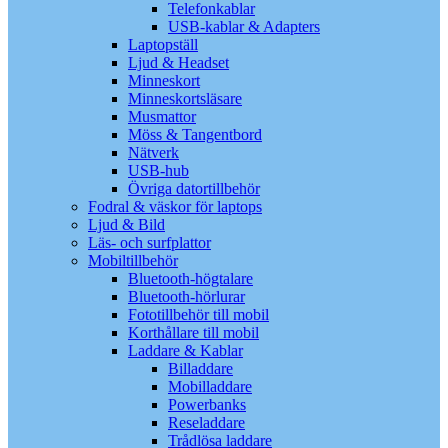
Telefonkablar
USB-kablar & Adapters
Laptopställ
Ljud & Headset
Minneskort
Minneskortsläsare
Musmattor
Möss & Tangentbord
Nätverk
USB-hub
Övriga datortillbehör
Fodral & väskor för laptops
Ljud & Bild
Läs- och surfplattor
Mobiltillbehör
Bluetooth-högtalare
Bluetooth-hörlurar
Fototillbehör till mobil
Korthållare till mobil
Laddare & Kablar
Billaddare
Mobilladdare
Powerbanks
Reseladdare
Trådlösa laddare