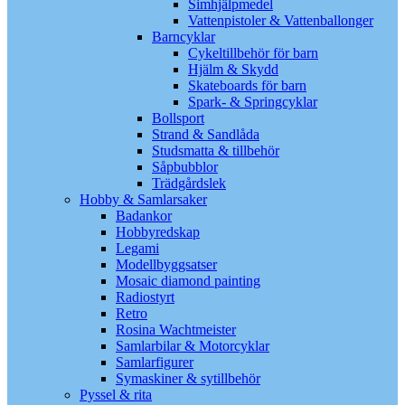
Simhjälpmedel
Vattenpistoler & Vattenballonger
Barncyklar
Cykeltillbehör för barn
Hjälm & Skydd
Skateboards för barn
Spark- & Springcyklar
Bollsport
Strand & Sandlåda
Studsmatta & tillbehör
Såpbubblor
Trädgårdslek
Hobby & Samlarsaker
Badankor
Hobbyredskap
Legami
Modellbyggsatser
Mosaic diamond painting
Radiostyrt
Retro
Rosina Wachtmeister
Samlarbilar & Motorcyklar
Samlarfigurer
Symaskiner & sytillbehör
Pyssel & rita