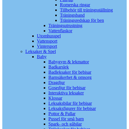
Romerska ringar
Tillbehör till träningsställning
Träningsband
Träningsredskap för ben
Träningsutrustning
Vattenflaskor
Utomhusspel
Vattensport
Vintersport
Leksaker & Spel
Baby
Babygym & lekmattor
Badkarslek
Badleksaker för bebisar
Barnsäkerhet & omsorg
Dragdjur
Gosedjur för bebisar
Interaktiva leksaker
Klossar
Leksaksbilar för bebisar
Leksaksfigurer för bebisar
Pottor & Pallar
Pussel för små barn
Spark- och gåbilar