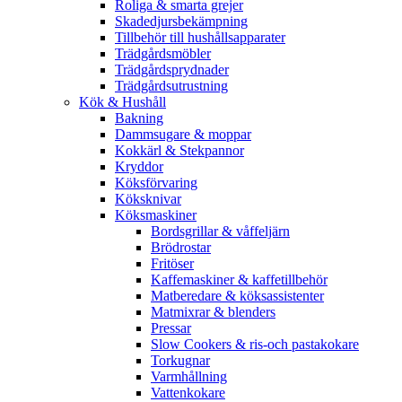
Roliga & smarta grejer
Skadedjursbekämpning
Tillbehör till hushållsapparater
Trädgårdsmöbler
Trädgårdsprydnader
Trädgårdsutrustning
Kök & Hushåll
Bakning
Dammsugare & moppar
Kokkärl & Stekpannor
Kryddor
Köksförvaring
Köksknivar
Köksmaskiner
Bordsgrillar & våffeljärn
Brödrostar
Fritöser
Kaffemaskiner & kaffetillbehör
Matberedare & köksassistenter
Matmixrar & blenders
Pressar
Slow Cookers & ris-och pastakokare
Torkugnar
Varmhållning
Vattenkokare