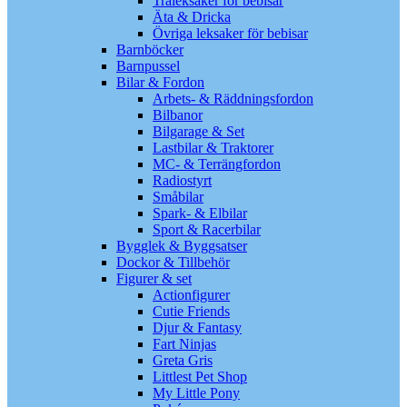
Träleksaker för bebisar
Äta & Dricka
Övriga leksaker för bebisar
Barnböcker
Barnpussel
Bilar & Fordon
Arbets- & Räddningsfordon
Bilbanor
Bilgarage & Set
Lastbilar & Traktorer
MC- & Terrängfordon
Radiostyrt
Småbilar
Spark- & Elbilar
Sport & Racerbilar
Bygglek & Byggsatser
Dockor & Tillbehör
Figurer & set
Actionfigurer
Cutie Friends
Djur & Fantasy
Fart Ninjas
Greta Gris
Littlest Pet Shop
My Little Pony