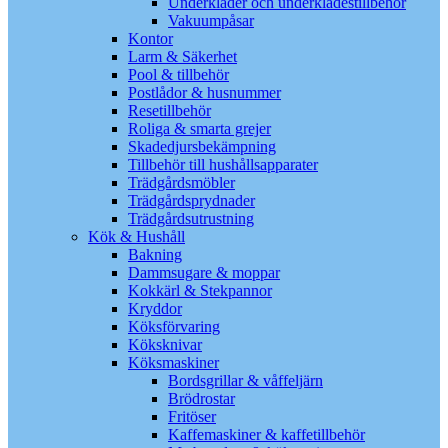
Underkläder och underklädestillbehör
Vakuumpåsar
Kontor
Larm & Säkerhet
Pool & tillbehör
Postlådor & husnummer
Resetillbehör
Roliga & smarta grejer
Skadedjursbekämpning
Tillbehör till hushållsapparater
Trädgårdsmöbler
Trädgårdsprydnader
Trädgårdsutrustning
Kök & Hushåll
Bakning
Dammsugare & moppar
Kokkärl & Stekpannor
Kryddor
Köksförvaring
Köksknivar
Köksmaskiner
Bordsgrillar & våffeljärn
Brödrostar
Fritöser
Kaffemaskiner & kaffetillbehör