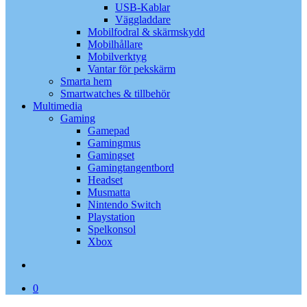
USB-Kablar
Väggladdare
Mobilfodral & skärmskydd
Mobilhållare
Mobilverktyg
Vantar för pekskärm
Smarta hem
Smartwatches & tillbehör
Multimedia
Gaming
Gamepad
Gamingmus
Gamingset
Gamingtangentbord
Headset
Musmatta
Nintendo Switch
Playstation
Spelkonsol
Xbox
search
0