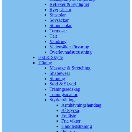
Reflexer & Synlighet
Ryggsäckar
Sittstolar
Sovsäckar
Strandstolar
Termosar
Tält
Vandring
Vattensäker förvaring
Överlevnadsutrustning
Jakt & Skytte
Träning
Massage & Stretching
Shapewear
Simning
Stöd & Skydd
Träningsredskap
Träningsmattor
Styrketräning
Armhävningshandtag
Bålstyrka
Fotfäste
Fria vikter
Handledsträning
Pull-up