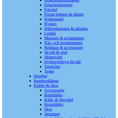
Doseringshjälpmedel
Febertermometer
Fotvård
Första hjälpen & plåster
Hjälpmedel
Hygien
Hårborttagning & rakning
Löshår
Massage & avslappning
Näs- och örontrimmers
Redskap & accessoarer
Skydd & stöd
Skäggvård
Stylingverktyg för hår
Tandvård
Tester
Husdjur
Inomhusklimat
Kläder & Skor
Accessoarer
Barnkläder
Kläd- & Skovård
Regnkläder
Skor
Strumpor