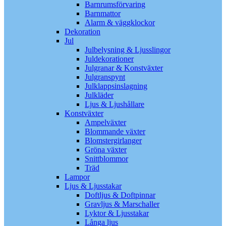
Barnrumsförvaring
Barnmattor
Alarm & väggklockor
Dekoration
Jul
Julbelysning & Ljusslingor
Juldekorationer
Julgranar & Konstväxter
Julgranspynt
Julklappsinslagning
Julkläder
Ljus & Ljushållare
Konstväxter
Ampelväxter
Blommande växter
Blomstergirlanger
Gröna växter
Snittblommor
Träd
Lampor
Ljus & Ljusstakar
Doftljus & Doftpinnar
Gravljus & Marschaller
Lyktor & Ljusstakar
Långa ljus