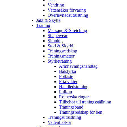
Vandring
Vattensäker förvaring
Överlevnadsutrustning
Jakt & Skytte
Träning
Massage & Stretching
Shapewear
Simning
Stöd & Skydd
Träningsredskap
Träningsmattor
Styrketräning
Armhävningshandtag
Bålstyrka
Fotfäste
Fria vikter
Handledsträning
Pull-up
Romerska ringar
Tillbehör till träningsställning
Träningsband
Träningsredskap för ben
Träningsutrustning
Vattenflaskor