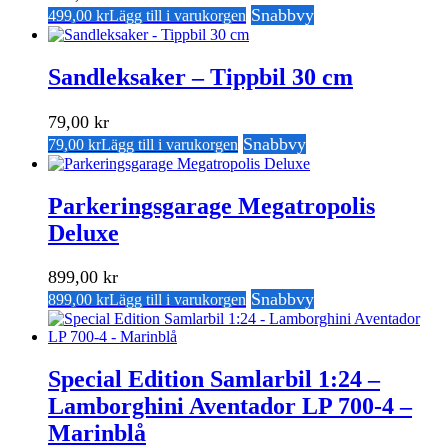
Snabbvy
499,00
kr
Lägg till i varukorgen
Sandleksaker – Tippbil 30 cm
79,00
kr
Snabbvy
79,00
kr
Lägg till i varukorgen
Parkeringsgarage Megatropolis
Deluxe
899,00
kr
Snabbvy
899,00
kr
Lägg till i varukorgen
Special Edition Samlarbil 1:24 –
Lamborghini Aventador LP 700-4 –
Marinblå