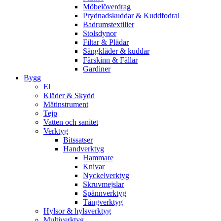
Möbelöverdrag
Prydnadskuddar & Kuddfodral
Badrumstextilier
Stolsdynor
Filtar & Plädar
Sängkläder & kuddar
Fårskinn & Fällar
Gardiner
Bygg
El
Kläder & Skydd
Mätinstrument
Tejp
Vatten och sanitet
Verktyg
Bitssatser
Handverktyg
Hammare
Knivar
Nyckelverktyg
Skruvmejslar
Spännverktyg
Tångverktyg
Hylsor & hylsverktyg
Multiverktyg