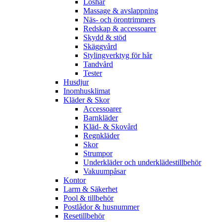
Löshår
Massage & avslappning
Näs- och örontrimmers
Redskap & accessoarer
Skydd & stöd
Skäggvård
Stylingverktyg för hår
Tandvård
Tester
Husdjur
Inomhusklimat
Kläder & Skor
Accessoarer
Barnkläder
Kläd- & Skovård
Regnkläder
Skor
Strumpor
Underkläder och underklädestillbehör
Vakuumpåsar
Kontor
Larm & Säkerhet
Pool & tillbehör
Postlådor & husnummer
Resetillbehör