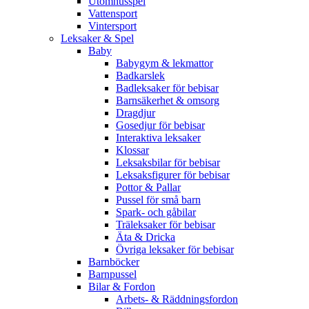
Utomhusspel
Vattensport
Vintersport
Leksaker & Spel
Baby
Babygym & lekmattor
Badkarslek
Badleksaker för bebisar
Barnsäkerhet & omsorg
Dragdjur
Gosedjur för bebisar
Interaktiva leksaker
Klossar
Leksaksbilar för bebisar
Leksaksfigurer för bebisar
Pottor & Pallar
Pussel för små barn
Spark- och gåbilar
Träleksaker för bebisar
Äta & Dricka
Övriga leksaker för bebisar
Barnböcker
Barnpussel
Bilar & Fordon
Arbets- & Räddningsfordon