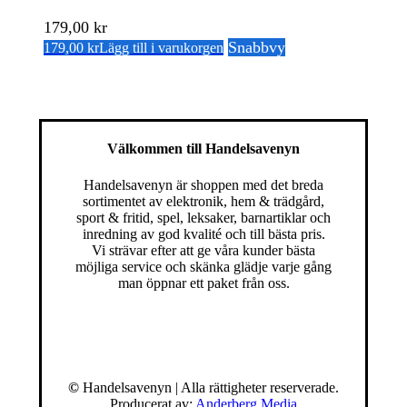
179,00
kr
Snabbvy
179,00
kr
Lägg till i varukorgen
Välkommen till Handelsavenyn
Handelsavenyn är shoppen med det breda
sortimentet av elektronik, hem & trädgård,
sport & fritid, spel, leksaker, barnartiklar och
inredning av god kvalité och till bästa pris.
Vi strävar efter att ge våra kunder bästa
möjliga service och skänka glädje varje gång
man öppnar ett paket från oss.
©
Handelsavenyn | Alla rättigheter reserverade.
Producerat av:
Anderberg Media