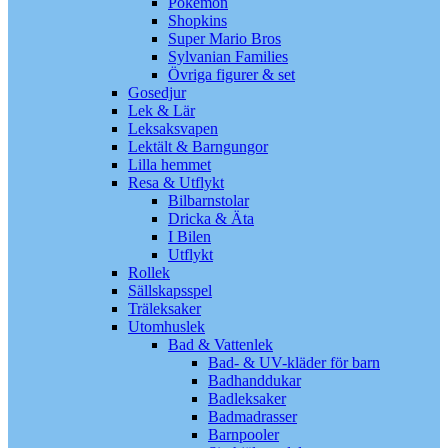
Pokémon
Shopkins
Super Mario Bros
Sylvanian Families
Övriga figurer & set
Gosedjur
Lek & Lär
Leksaksvapen
Lektält & Barngungor
Lilla hemmet
Resa & Utflykt
Bilbarnstolar
Dricka & Äta
I Bilen
Utflykt
Rollek
Sällskapsspel
Träleksaker
Utomhuslek
Bad & Vattenlek
Bad- & UV-kläder för barn
Badhanddukar
Badleksaker
Badmadrasser
Barnpooler