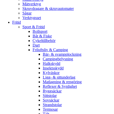
Mätverktyg
Skruvdragare & skruvautomater
Sågar
Verktygsset
Fritid
Sport & Fritid
Bollsport
Båt & Fiske
Cykeltillbehör
Dart
Friluftsliv & Camping
Bär- & svampplockning
Campingbelysning
Halkskydd
Insektsskydd
Kylväskor
Ligg- & sittunderlag
Matlagning & rengöring
Reflexer & Synlighet
Ryggsäckar
Sittstolar
Sovsäckar
Strandstolar
Termosar
Tält