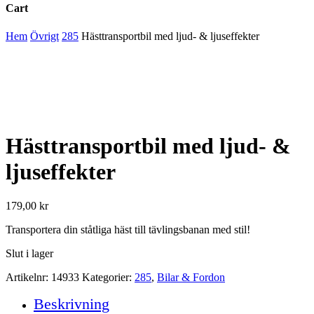
Cart
Close
Hem
Övrigt
285
Hästtransportbil med ljud- & ljuseffekter
Cart
Hästtransportbil med ljud- &
ljuseffekter
179,00
kr
Transportera din ståtliga häst till tävlingsbanan med stil!
Slut i lager
Artikelnr:
14933
Kategorier:
285
,
Bilar & Fordon
Beskrivning