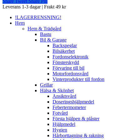
Share
Tweet
Share
Pin
Close
Leverans 1-3 dagar | Frakt 49 kr
Menu
!LAGERRENSNING!
Hem
Hem & Trädgård
Bastu
Bil & Garage
Backspeglar
Bilsäkerhet
Fordonselektronik
Fönsterskydd
Förvaring till bil
Motorfordonsvård
Vinterprodukter till fordon
Grillar
Hälsa & Skönhet
Ansiktsvård
Doseringshjälpmedel
Febertermometer
Fotvård
Första hjälpen & plåster
Hjälpmedel
Hygien
Hårborttagning & rakning