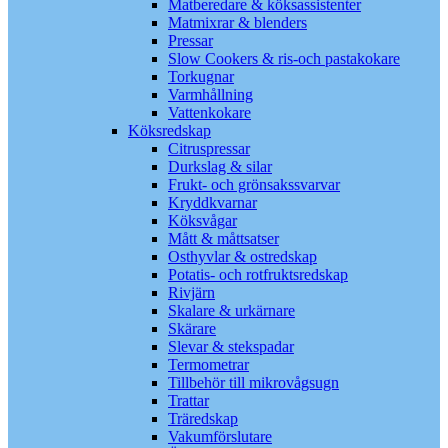
Matberedare & köksassistenter
Matmixrar & blenders
Pressar
Slow Cookers & ris-och pastakokare
Torkugnar
Varmhållning
Vattenkokare
Köksredskap
Citruspressar
Durkslag & silar
Frukt- och grönsakssvarvar
Kryddkvarnar
Köksvågar
Mått & måttsatser
Osthyvlar & ostredskap
Potatis- och rotfruktsredskap
Rivjärn
Skalare & urkärnare
Skärare
Slevar & stekspadar
Termometrar
Tillbehör till mikrovågsugn
Trattar
Träredskap
Vakumförslutare