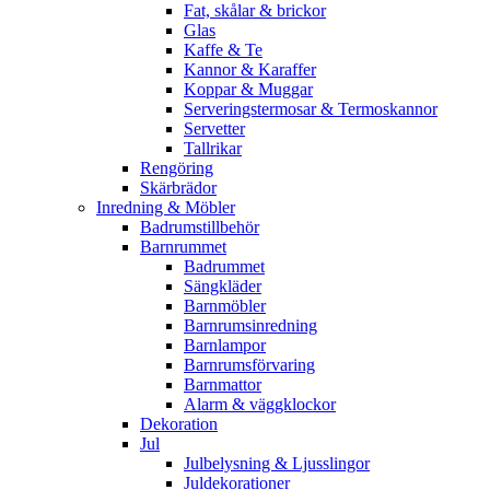
Fat, skålar & brickor
Glas
Kaffe & Te
Kannor & Karaffer
Koppar & Muggar
Serveringstermosar & Termoskannor
Servetter
Tallrikar
Rengöring
Skärbrädor
Inredning & Möbler
Badrumstillbehör
Barnrummet
Badrummet
Sängkläder
Barnmöbler
Barnrumsinredning
Barnlampor
Barnrumsförvaring
Barnmattor
Alarm & väggklockor
Dekoration
Jul
Julbelysning & Ljusslingor
Juldekorationer