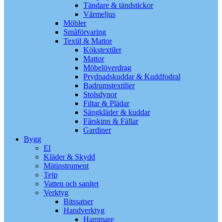
Tändare & tändstickor
Värmeljus
Möbler
Småförvaring
Textil & Mattor
Kökstextiler
Mattor
Möbelöverdrag
Prydnadskuddar & Kuddfodral
Badrumstextilier
Stolsdynor
Filtar & Plädar
Sängkläder & kuddar
Fårskinn & Fällar
Gardiner
Bygg
El
Kläder & Skydd
Mätinstrument
Tejp
Vatten och sanitet
Verktyg
Bitssatser
Handverktyg
Hammare