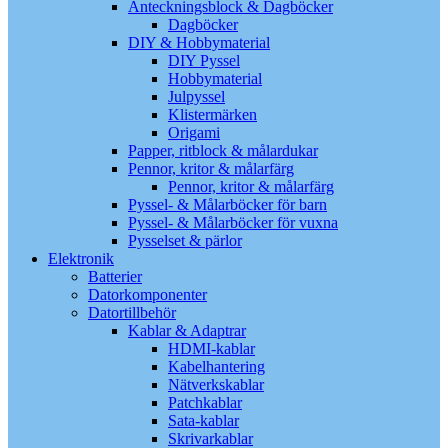
Anteckningsblock & Dagböcker
Dagböcker
DIY & Hobbymaterial
DIY Pyssel
Hobbymaterial
Julpyssel
Klistermärken
Origami
Papper, ritblock & målardukar
Pennor, kritor & målarfärg
Pennor, kritor & målarfärg
Pyssel- & Målarböcker för barn
Pyssel- & Målarböcker för vuxna
Pysselset & pärlor
Elektronik
Batterier
Datorkomponenter
Datortillbehör
Kablar & Adaptrar
HDMI-kablar
Kabelhantering
Nätverkskablar
Patchkablar
Sata-kablar
Skrivarkablar