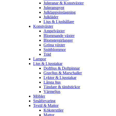
Julgranar & Konstväxter
Julgranspynt
Julklappsinslagning
Julkläder
Ljus & Ljushållare
Konstväxter
Ampelväxter
Blommande växter
Blomstergirlanger
Gröna växter
Snittblommor
Träd
Lampor
Ljus & Ljusstakar
Doftljus & Doftpinnar
Gravljus & Marschaller
Lyktor & Ljusstakar
Långa ljus
Tändare & tändstickor
Värmeljus
Möbler
Småförvaring
Textil & Mattor
Kökstextiler
Mattor