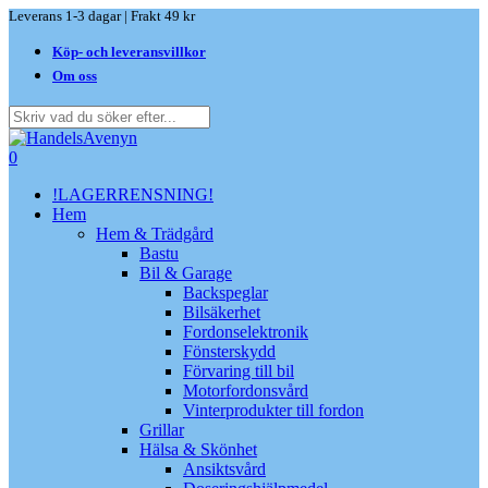
Skip
Leverans 1-3 dagar | Frakt 49 kr
to
Köp- och leveransvillkor
main
content
Om oss
Close
Search
search
0
Menu
!LAGERRENSNING!
Hem
Hem & Trädgård
Bastu
Bil & Garage
Backspeglar
Bilsäkerhet
Fordonselektronik
Fönsterskydd
Förvaring till bil
Motorfordonsvård
Vinterprodukter till fordon
Grillar
Hälsa & Skönhet
Ansiktsvård