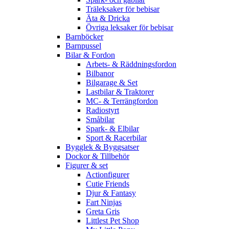
Träleksaker för bebisar
Äta & Dricka
Övriga leksaker för bebisar
Barnböcker
Barnpussel
Bilar & Fordon
Arbets- & Räddningsfordon
Bilbanor
Bilgarage & Set
Lastbilar & Traktorer
MC- & Terrängfordon
Radiostyrt
Småbilar
Spark- & Elbilar
Sport & Racerbilar
Bygglek & Byggsatser
Dockor & Tillbehör
Figurer & set
Actionfigurer
Cutie Friends
Djur & Fantasy
Fart Ninjas
Greta Gris
Littlest Pet Shop