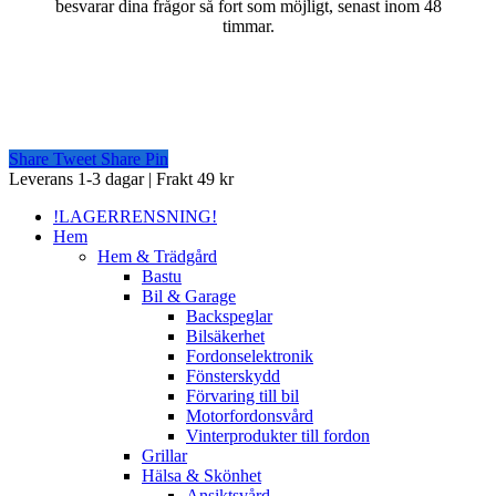
besvarar dina frågor så fort som möjligt, senast inom 48
timmar.
Share
Tweet
Share
Pin
Close
Leverans 1-3 dagar | Frakt 49 kr
Menu
!LAGERRENSNING!
Hem
Hem & Trädgård
Bastu
Bil & Garage
Backspeglar
Bilsäkerhet
Fordonselektronik
Fönsterskydd
Förvaring till bil
Motorfordonsvård
Vinterprodukter till fordon
Grillar
Hälsa & Skönhet
Ansiktsvård