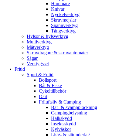
Hammare
Knivar
Nyckelverktyg
Skruvmejslar
Spännverktyg
Tångverktyg
Hylsor & hylsverktyg
Multiverktyg
Mätverktyg
Skruvdragare & skruvautomater
Sågar
Verktygsset
Fritid
Sport & Fritid
Bollsport
Båt & Fiske
Cykeltillbehör
Dart
Friluftsliv & Camping
Bär- & svampplockning
Campingbelysning
Halkskydd
Insektsskydd
Kylväskor
Ligg- & sittunderlag