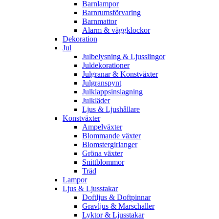
Barnlampor
Barnrumsförvaring
Barnmattor
Alarm & väggklockor
Dekoration
Jul
Julbelysning & Ljusslingor
Juldekorationer
Julgranar & Konstväxter
Julgranspynt
Julklappsinslagning
Julkläder
Ljus & Ljushållare
Konstväxter
Ampelväxter
Blommande växter
Blomstergirlanger
Gröna växter
Snittblommor
Träd
Lampor
Ljus & Ljusstakar
Doftljus & Doftpinnar
Gravljus & Marschaller
Lyktor & Ljusstakar