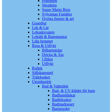
Pokémon
Shopkins
Super Mario Bros
Sylvanian Families
Övriga figurer & set
Gosedjur
Lek & Lär
Leksaksvapen
Lektält & Barngungor
Lilla hemmet
Resa & Utflykt
Bilbarnstolar
Dricka & Äta
I Bilen
Utflykt
Rollek
Sällskapsspel
Träleksaker
Utomhuslek
Bad & Vattenlek
Bad- & UV-kläder för barn
Badhanddukar
Badleksaker
Badmadrasser
Barnpooler