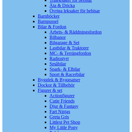
Träleksaker för bebisar
Äta & Dricka
Övriga leksaker för bebisar
Barnböcker
Barnpussel
Bilar & Fordon
Arbets- & Räddningsfordon
Bilbanor
Bilgarage & Set
Lastbilar & Traktorer
MC- & Terrängfordon
Radiostyrt
Småbilar
Spark- & Elbilar
Sport & Racerbilar
Bygglek & Byggsatser
Dockor & Tillbehör
Figurer & set
Actionfigurer
Cutie Friends
Djur & Fantasy
Fart Ninjas
Greta Gris
Littlest Pet Shop
My Little Pony