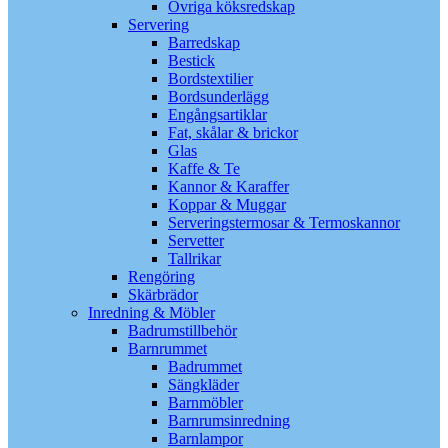
Övriga köksredskap
Servering
Barredskap
Bestick
Bordstextilier
Bordsunderlägg
Engångsartiklar
Fat, skålar & brickor
Glas
Kaffe & Te
Kannor & Karaffer
Koppar & Muggar
Serveringstermosar & Termoskannor
Servetter
Tallrikar
Rengöring
Skärbrädor
Inredning & Möbler
Badrumstillbehör
Barnrummet
Badrummet
Sängkläder
Barnmöbler
Barnrumsinredning
Barnlampor