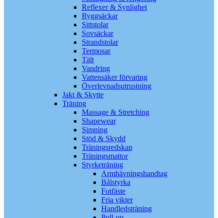
Reflexer & Synlighet
Ryggsäckar
Sittstolar
Sovsäckar
Strandstolar
Termosar
Tält
Vandring
Vattensäker förvaring
Överlevnadsutrustning
Jakt & Skytte
Träning
Massage & Stretching
Shapewear
Simning
Stöd & Skydd
Träningsredskap
Träningsmattor
Styrketräning
Armhävningshandtag
Bålstyrka
Fotfäste
Fria vikter
Handledsträning
Pull-up