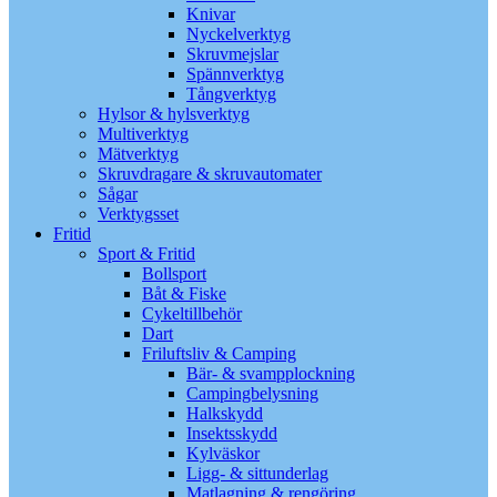
Knivar
Nyckelverktyg
Skruvmejslar
Spännverktyg
Tångverktyg
Hylsor & hylsverktyg
Multiverktyg
Mätverktyg
Skruvdragare & skruvautomater
Sågar
Verktygsset
Fritid
Sport & Fritid
Bollsport
Båt & Fiske
Cykeltillbehör
Dart
Friluftsliv & Camping
Bär- & svampplockning
Campingbelysning
Halkskydd
Insektsskydd
Kylväskor
Ligg- & sittunderlag
Matlagning & rengöring