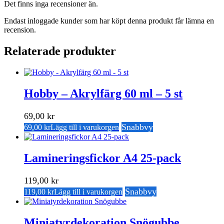
Det finns inga recensioner än.
Endast inloggade kunder som har köpt denna produkt får lämna en
recension.
Relaterade produkter
Hobby – Akrylfärg 60 ml – 5 st
69,00
kr
Snabbvy
69,00
kr
Lägg till i varukorgen
Lamineringsfickor A4 25-pack
119,00
kr
Snabbvy
119,00
kr
Lägg till i varukorgen
Miniatyrdekoration Snögubbe