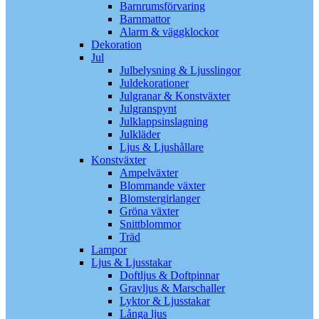
Barnrumsförvaring
Barnmattor
Alarm & väggklockor
Dekoration
Jul
Julbelysning & Ljusslingor
Juldekorationer
Julgranar & Konstväxter
Julgranspynt
Julklappsinslagning
Julkläder
Ljus & Ljushållare
Konstväxter
Ampelväxter
Blommande växter
Blomstergirlanger
Gröna växter
Snittblommor
Träd
Lampor
Ljus & Ljusstakar
Doftljus & Doftpinnar
Gravljus & Marschaller
Lyktor & Ljusstakar
Långa ljus