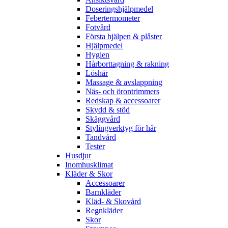
Doseringshjälpmedel
Febertermometer
Fotvård
Första hjälpen & plåster
Hjälpmedel
Hygien
Hårborttagning & rakning
Löshår
Massage & avslappning
Näs- och örontrimmers
Redskap & accessoarer
Skydd & stöd
Skäggvård
Stylingverktyg för hår
Tandvård
Tester
Husdjur
Inomhusklimat
Kläder & Skor
Accessoarer
Barnkläder
Kläd- & Skovård
Regnkläder
Skor