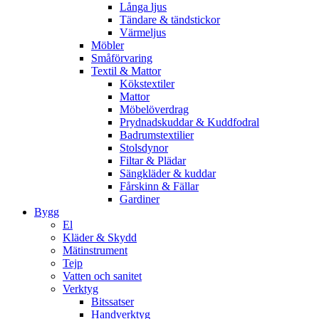
Långa ljus
Tändare & tändstickor
Värmeljus
Möbler
Småförvaring
Textil & Mattor
Kökstextiler
Mattor
Möbelöverdrag
Prydnadskuddar & Kuddfodral
Badrumstextilier
Stolsdynor
Filtar & Plädar
Sängkläder & kuddar
Fårskinn & Fällar
Gardiner
Bygg
El
Kläder & Skydd
Mätinstrument
Tejp
Vatten och sanitet
Verktyg
Bitssatser
Handverktyg