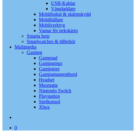
USB-Kablar
Väggladdare
Mobilfodral & skärmskydd
Mobilhållare
Mobilverktyg
Vantar för pekskärm
Smarta hem
Smartwatches & tillbehör
Multimedia
Gaming
Gamepad
Gamingmus
Gamingset
Gamingtangentbord
Headset
Musmatta
Nintendo Switch
Playstation
Spelkonsol
Xbox
search
0