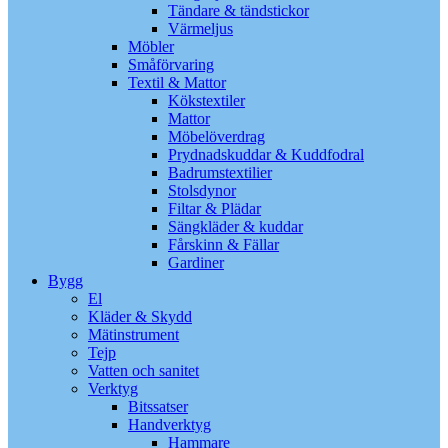
Tändare & tändstickor
Värmeljus
Möbler
Småförvaring
Textil & Mattor
Kökstextiler
Mattor
Möbelöverdrag
Prydnadskuddar & Kuddfodral
Badrumstextilier
Stolsdynor
Filtar & Plädar
Sängkläder & kuddar
Fårskinn & Fällar
Gardiner
Bygg
El
Kläder & Skydd
Mätinstrument
Tejp
Vatten och sanitet
Verktyg
Bitssatser
Handverktyg
Hammare