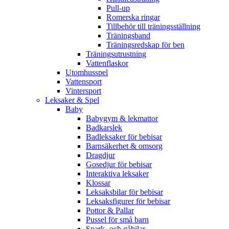
Pull-up
Romerska ringar
Tillbehör till träningsställning
Träningsband
Träningsredskap för ben
Träningsutrustning
Vattenflaskor
Utomhusspel
Vattensport
Vintersport
Leksaker & Spel
Baby
Babygym & lekmattor
Badkarslek
Badleksaker för bebisar
Barnsäkerhet & omsorg
Dragdjur
Gosedjur för bebisar
Interaktiva leksaker
Klossar
Leksaksbilar för bebisar
Leksaksfigurer för bebisar
Pottor & Pallar
Pussel för små barn
Spark- och gåbilar