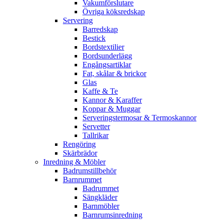
Vakumförslutare
Övriga köksredskap
Servering
Barredskap
Bestick
Bordstextilier
Bordsunderlägg
Engångsartiklar
Fat, skålar & brickor
Glas
Kaffe & Te
Kannor & Karaffer
Koppar & Muggar
Serveringstermosar & Termoskannor
Servetter
Tallrikar
Rengöring
Skärbrädor
Inredning & Möbler
Badrumstillbehör
Barnrummet
Badrummet
Sängkläder
Barnmöbler
Barnrumsinredning