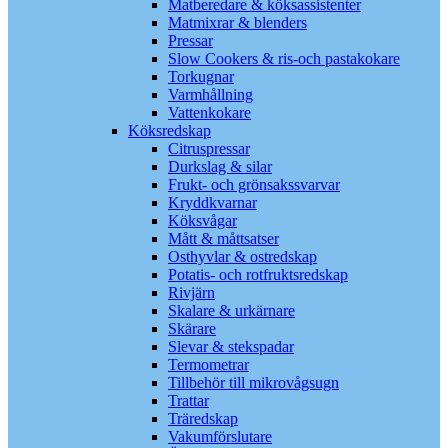
Matberedare & köksassistenter
Matmixrar & blenders
Pressar
Slow Cookers & ris-och pastakokare
Torkugnar
Varmhållning
Vattenkokare
Köksredskap
Citruspressar
Durkslag & silar
Frukt- och grönsakssvarvar
Kryddkvarnar
Köksvågar
Mått & måttsatser
Osthyvlar & ostredskap
Potatis- och rotfruktsredskap
Rivjärn
Skalare & urkärnare
Skärare
Slevar & stekspadar
Termometrar
Tillbehör till mikrovågsugn
Trattar
Träredskap
Vakumförslutare