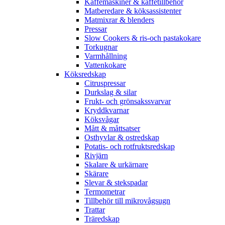
Kaffemaskiner & kaffetillbehör
Matberedare & köksassistenter
Matmixrar & blenders
Pressar
Slow Cookers & ris-och pastakokare
Torkugnar
Varmhållning
Vattenkokare
Köksredskap
Citruspressar
Durkslag & silar
Frukt- och grönsakssvarvar
Kryddkvarnar
Köksvågar
Mått & måttsatser
Osthyvlar & ostredskap
Potatis- och rotfruktsredskap
Rivjärn
Skalare & urkärnare
Skärare
Slevar & stekspadar
Termometrar
Tillbehör till mikrovågsugn
Trattar
Träredskap