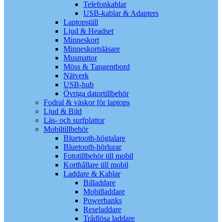
Telefonkablar
USB-kablar & Adapters
Laptopställ
Ljud & Headset
Minneskort
Minneskortsläsare
Musmattor
Möss & Tangentbord
Nätverk
USB-hub
Övriga datortillbehör
Fodral & väskor för laptops
Ljud & Bild
Läs- och surfplattor
Mobiltillbehör
Bluetooth-högtalare
Bluetooth-hörlurar
Fototillbehör till mobil
Korthållare till mobil
Laddare & Kablar
Billaddare
Mobilladdare
Powerbanks
Reseladdare
Trådlösa laddare