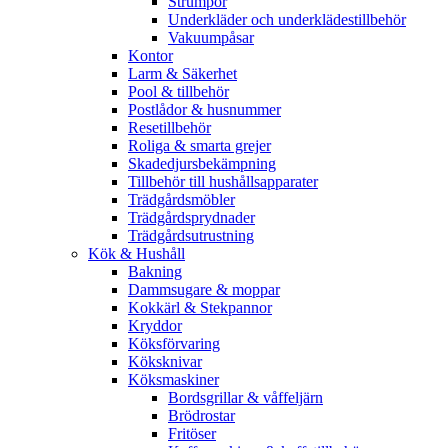
Strumpor
Underkläder och underklädestillbehör
Vakuumpåsar
Kontor
Larm & Säkerhet
Pool & tillbehör
Postlådor & husnummer
Resetillbehör
Roliga & smarta grejer
Skadedjursbekämpning
Tillbehör till hushållsapparater
Trädgårdsmöbler
Trädgårdsprydnader
Trädgårdsutrustning
Kök & Hushåll
Bakning
Dammsugare & moppar
Kokkärl & Stekpannor
Kryddor
Köksförvaring
Köksknivar
Köksmaskiner
Bordsgrillar & våffeljärn
Brödrostar
Fritöser