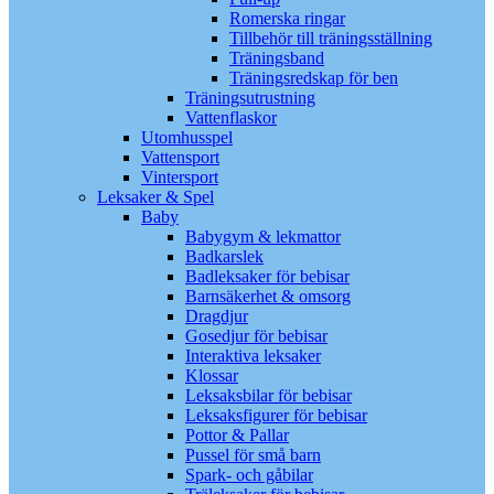
Romerska ringar
Tillbehör till träningsställning
Träningsband
Träningsredskap för ben
Träningsutrustning
Vattenflaskor
Utomhusspel
Vattensport
Vintersport
Leksaker & Spel
Baby
Babygym & lekmattor
Badkarslek
Badleksaker för bebisar
Barnsäkerhet & omsorg
Dragdjur
Gosedjur för bebisar
Interaktiva leksaker
Klossar
Leksaksbilar för bebisar
Leksaksfigurer för bebisar
Pottor & Pallar
Pussel för små barn
Spark- och gåbilar