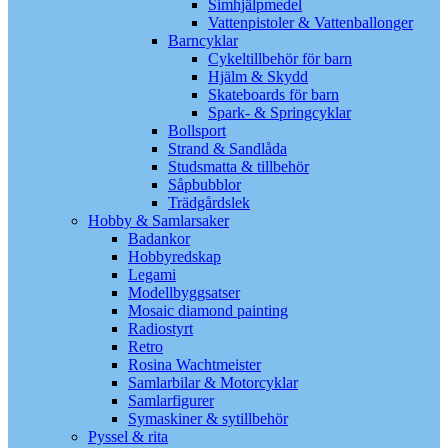
Simhjälpmedel
Vattenpistoler & Vattenballonger
Barncyklar
Cykeltillbehör för barn
Hjälm & Skydd
Skateboards för barn
Spark- & Springcyklar
Bollsport
Strand & Sandlåda
Studsmatta & tillbehör
Såpbubblor
Trädgårdslek
Hobby & Samlarsaker
Badankor
Hobbyredskap
Legami
Modellbyggsatser
Mosaic diamond painting
Radiostyrt
Retro
Rosina Wachtmeister
Samlarbilar & Motorcyklar
Samlarfigurer
Symaskiner & sytillbehör
Pyssel & rita