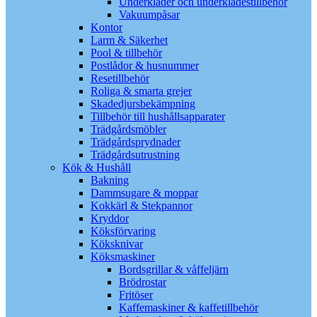
Underkläder och underklädestillbehör
Vakuumpåsar
Kontor
Larm & Säkerhet
Pool & tillbehör
Postlådor & husnummer
Resetillbehör
Roliga & smarta grejer
Skadedjursbekämpning
Tillbehör till hushållsapparater
Trädgårdsmöbler
Trädgårdsprydnader
Trädgårdsutrustning
Kök & Hushåll
Bakning
Dammsugare & moppar
Kokkärl & Stekpannor
Kryddor
Köksförvaring
Köksknivar
Köksmaskiner
Bordsgrillar & våffeljärn
Brödrostar
Fritöser
Kaffemaskiner & kaffetillbehör