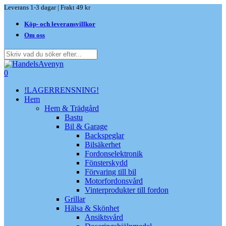
Skip
Leverans 1-3 dagar | Frakt 49 kr
to
Köp- och leveransvillkor
main
content
Om oss
Close
Search
search
0
Menu
!LAGERRENSNING!
Hem
Hem & Trädgård
Bastu
Bil & Garage
Backspeglar
Bilsäkerhet
Fordonselektronik
Fönsterskydd
Förvaring till bil
Motorfordonsvård
Vinterprodukter till fordon
Grillar
Hälsa & Skönhet
Ansiktsvård