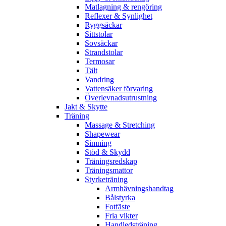
Matlagning & rengöring
Reflexer & Synlighet
Ryggsäckar
Sittstolar
Sovsäckar
Strandstolar
Termosar
Tält
Vandring
Vattensäker förvaring
Överlevnadsutrustning
Jakt & Skytte
Träning
Massage & Stretching
Shapewear
Simning
Stöd & Skydd
Träningsredskap
Träningsmattor
Styrketräning
Armhävningshandtag
Bålstyrka
Fotfäste
Fria vikter
Handledsträning