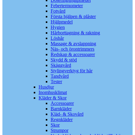
Doseringshjälpmedel
Febertermometer
Fotvård
Första hjälpen & plåster
Hjälpmedel
Hygien
Hårborttagning & rakning
Löshår
Massage & avslappning
Näs- och örontrimmers
Redskap & accessoarer
Skydd & stöd
Skäggvård
Stylingverktyg för hår
Tandvård
Tester
Husdjur
Inomhusklimat
Kläder & Skor
Accessoarer
Barnkläder
Kläd- & Skovård
Regnkläder
Skor
Strumpor