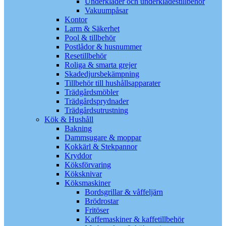
Underkläder och underklädestillbehör
Vakuumpåsar
Kontor
Larm & Säkerhet
Pool & tillbehör
Postlådor & husnummer
Resetillbehör
Roliga & smarta grejer
Skadedjursbekämpning
Tillbehör till hushållsapparater
Trädgårdsmöbler
Trädgårdsprydnader
Trädgårdsutrustning
Kök & Hushåll
Bakning
Dammsugare & moppar
Kokkärl & Stekpannor
Kryddor
Köksförvaring
Köksknivar
Köksmaskiner
Bordsgrillar & våffeljärn
Brödrostar
Fritöser
Kaffemaskiner & kaffetillbehör