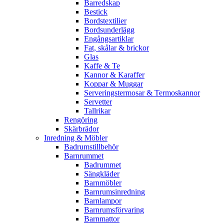
Barredskap
Bestick
Bordstextilier
Bordsunderlägg
Engångsartiklar
Fat, skålar & brickor
Glas
Kaffe & Te
Kannor & Karaffer
Koppar & Muggar
Serveringstermosar & Termoskannor
Servetter
Tallrikar
Rengöring
Skärbrädor
Inredning & Möbler
Badrumstillbehör
Barnrummet
Badrummet
Sängkläder
Barnmöbler
Barnrumsinredning
Barnlampor
Barnrumsförvaring
Barnmattor