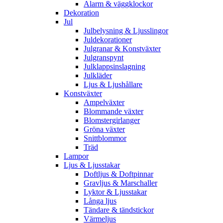
Alarm & väggklockor
Dekoration
Jul
Julbelysning & Ljusslingor
Juldekorationer
Julgranar & Konstväxter
Julgranspynt
Julklappsinslagning
Julkläder
Ljus & Ljushållare
Konstväxter
Ampelväxter
Blommande växter
Blomstergirlanger
Gröna växter
Snittblommor
Träd
Lampor
Ljus & Ljusstakar
Doftljus & Doftpinnar
Gravljus & Marschaller
Lyktor & Ljusstakar
Långa ljus
Tändare & tändstickor
Värmeljus