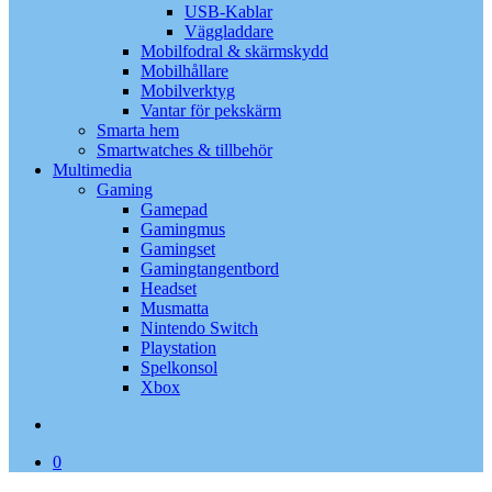
USB-Kablar
Väggladdare
Mobilfodral & skärmskydd
Mobilhållare
Mobilverktyg
Vantar för pekskärm
Smarta hem
Smartwatches & tillbehör
Multimedia
Gaming
Gamepad
Gamingmus
Gamingset
Gamingtangentbord
Headset
Musmatta
Nintendo Switch
Playstation
Spelkonsol
Xbox
search
0