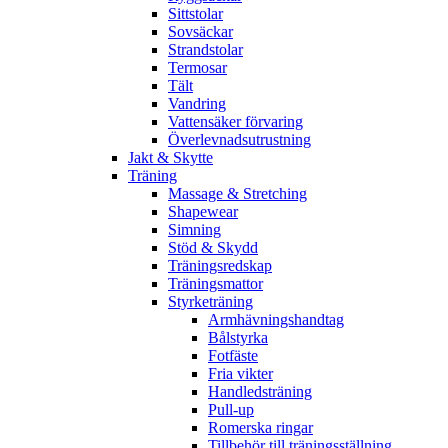
Sittstolar
Sovsäckar
Strandstolar
Termosar
Tält
Vandring
Vattensäker förvaring
Överlevnadsutrustning
Jakt & Skytte
Träning
Massage & Stretching
Shapewear
Simning
Stöd & Skydd
Träningsredskap
Träningsmattor
Styrketräning
Armhävningshandtag
Bålstyrka
Fotfäste
Fria vikter
Handledsträning
Pull-up
Romerska ringar
Tillbehör till träningsställning