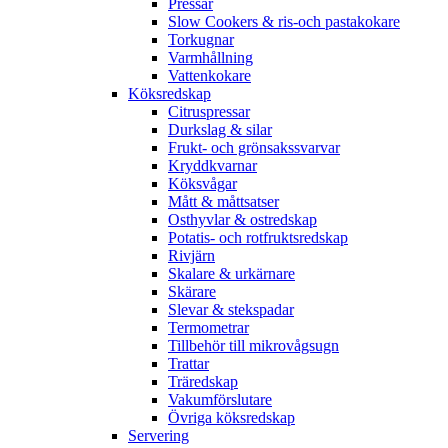
Pressar
Slow Cookers & ris-och pastakokare
Torkugnar
Varmhållning
Vattenkokare
Köksredskap
Citruspressar
Durkslag & silar
Frukt- och grönsakssvarvar
Kryddkvarnar
Köksvågar
Mått & måttsatser
Osthyvlar & ostredskap
Potatis- och rotfruktsredskap
Rivjärn
Skalare & urkärnare
Skärare
Slevar & stekspadar
Termometrar
Tillbehör till mikrovågsugn
Trattar
Träredskap
Vakumförslutare
Övriga köksredskap
Servering