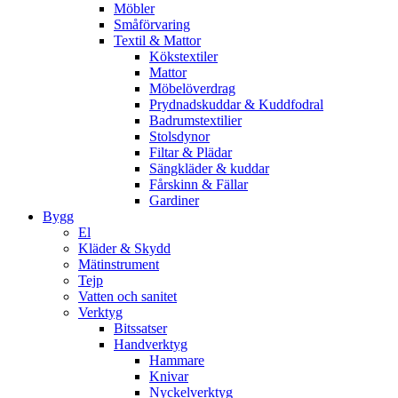
Möbler
Småförvaring
Textil & Mattor
Kökstextiler
Mattor
Möbelöverdrag
Prydnadskuddar & Kuddfodral
Badrumstextilier
Stolsdynor
Filtar & Plädar
Sängkläder & kuddar
Fårskinn & Fällar
Gardiner
Bygg
El
Kläder & Skydd
Mätinstrument
Tejp
Vatten och sanitet
Verktyg
Bitssatser
Handverktyg
Hammare
Knivar
Nyckelverktyg