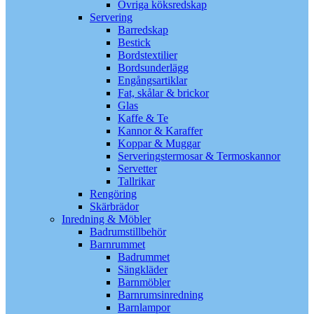
Övriga köksredskap
Servering
Barredskap
Bestick
Bordstextilier
Bordsunderlägg
Engångsartiklar
Fat, skålar & brickor
Glas
Kaffe & Te
Kannor & Karaffer
Koppar & Muggar
Serveringstermosar & Termoskannor
Servetter
Tallrikar
Rengöring
Skärbrädor
Inredning & Möbler
Badrumstillbehör
Barnrummet
Badrummet
Sängkläder
Barnmöbler
Barnrumsinredning
Barnlampor