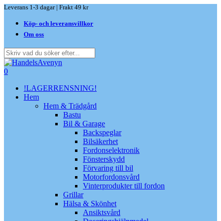
Skip
Leverans 1-3 dagar | Frakt 49 kr
to
Köp- och leveransvillkor
main
content
Om oss
Close
Search
search
0
Menu
!LAGERRENSNING!
Hem
Hem & Trädgård
Bastu
Bil & Garage
Backspeglar
Bilsäkerhet
Fordonselektronik
Fönsterskydd
Förvaring till bil
Motorfordonsvård
Vinterprodukter till fordon
Grillar
Hälsa & Skönhet
Ansiktsvård