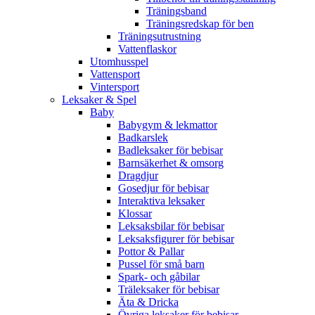
Träningsband
Träningsredskap för ben
Träningsutrustning
Vattenflaskor
Utomhusspel
Vattensport
Vintersport
Leksaker & Spel
Baby
Babygym & lekmattor
Badkarslek
Badleksaker för bebisar
Barnsäkerhet & omsorg
Dragdjur
Gosedjur för bebisar
Interaktiva leksaker
Klossar
Leksaksbilar för bebisar
Leksaksfigurer för bebisar
Pottor & Pallar
Pussel för små barn
Spark- och gåbilar
Träleksaker för bebisar
Äta & Dricka
Övriga leksaker för bebisar