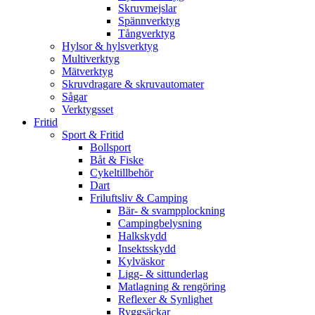
Skruvmejslar
Spännverktyg
Tångverktyg
Hylsor & hylsverktyg
Multiverktyg
Mätverktyg
Skruvdragare & skruvautomater
Sågar
Verktygsset
Fritid
Sport & Fritid
Bollsport
Båt & Fiske
Cykeltillbehör
Dart
Friluftsliv & Camping
Bär- & svampplockning
Campingbelysning
Halkskydd
Insektsskydd
Kylväskor
Ligg- & sittunderlag
Matlagning & rengöring
Reflexer & Synlighet
Ryggsäckar