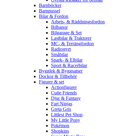
Barnböcker
Barnpussel
Bilar & Fordon
Arbets- & Räddningsfordon
Bilbanor
Bilgarage & Set
Lastbilar & Traktorer
MC- & Terrängfordon
Radiostyrt
Småbilar
Spark- & Elbilar
Sport & Racerbilar
Bygglek & Byggsatser
Dockor & Tillbehör
Figurer & set
Actionfigurer
Cutie Friends
Djur & Fantasy
Fart Ninjas
Greta Gris
Littlest Pet Shop
My Little Pony
Pokémon
Shopkins