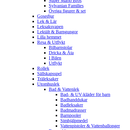
Super Mario Bros
Sylvanian Families
Övriga figurer & set
Gosedjur
Lek & Lär
Leksaksvapen
Lektält & Barngungor
Lilla hemmet
Resa & Utflykt
Bilbarnstolar
Dricka & Äta
I Bilen
Utflykt
Rollek
Sällskapsspel
Träleksaker
Utomhuslek
Bad & Vattenlek
Bad- & UV-kläder för barn
Badhanddukar
Badleksaker
Badmadrasser
Barnpooler
Simhjälpmedel
Vattenpistoler & Vattenballonger