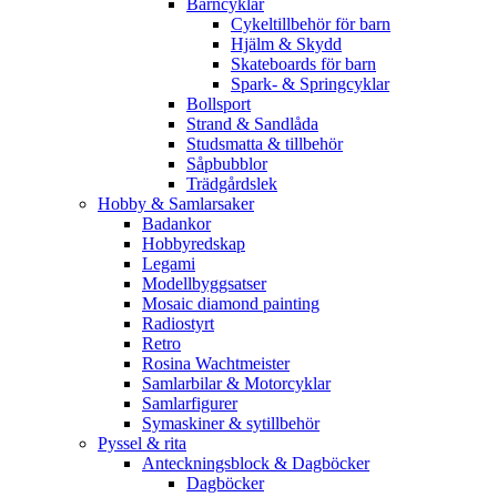
Barncyklar
Cykeltillbehör för barn
Hjälm & Skydd
Skateboards för barn
Spark- & Springcyklar
Bollsport
Strand & Sandlåda
Studsmatta & tillbehör
Såpbubblor
Trädgårdslek
Hobby & Samlarsaker
Badankor
Hobbyredskap
Legami
Modellbyggsatser
Mosaic diamond painting
Radiostyrt
Retro
Rosina Wachtmeister
Samlarbilar & Motorcyklar
Samlarfigurer
Symaskiner & sytillbehör
Pyssel & rita
Anteckningsblock & Dagböcker
Dagböcker