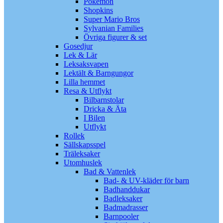
Pokémon
Shopkins
Super Mario Bros
Sylvanian Families
Övriga figurer & set
Gosedjur
Lek & Lär
Leksaksvapen
Lektält & Barngungor
Lilla hemmet
Resa & Utflykt
Bilbarnstolar
Dricka & Äta
I Bilen
Utflykt
Rollek
Sällskapsspel
Träleksaker
Utomhuslek
Bad & Vattenlek
Bad- & UV-kläder för barn
Badhanddukar
Badleksaker
Badmadrasser
Barnpooler