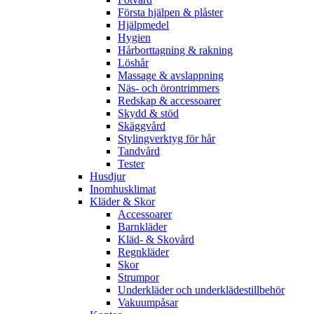
Första hjälpen & plåster
Hjälpmedel
Hygien
Hårborttagning & rakning
Löshår
Massage & avslappning
Näs- och örontrimmers
Redskap & accessoarer
Skydd & stöd
Skäggvård
Stylingverktyg för hår
Tandvård
Tester
Husdjur
Inomhusklimat
Kläder & Skor
Accessoarer
Barnkläder
Kläd- & Skovård
Regnkläder
Skor
Strumpor
Underkläder och underklädestillbehör
Vakuumpåsar