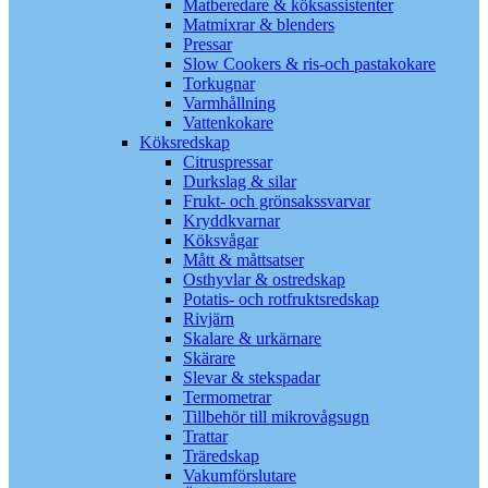
Matberedare & köksassistenter
Matmixrar & blenders
Pressar
Slow Cookers & ris-och pastakokare
Torkugnar
Varmhållning
Vattenkokare
Köksredskap
Citruspressar
Durkslag & silar
Frukt- och grönsakssvarvar
Kryddkvarnar
Köksvågar
Mått & måttsatser
Osthyvlar & ostredskap
Potatis- och rotfruktsredskap
Rivjärn
Skalare & urkärnare
Skärare
Slevar & stekspadar
Termometrar
Tillbehör till mikrovågsugn
Trattar
Träredskap
Vakumförslutare