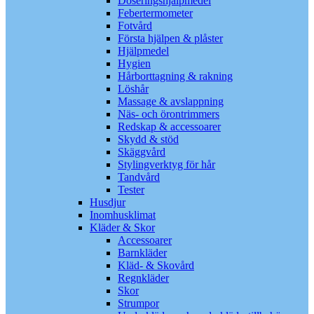
Doseringshjälpmedel
Febertermometer
Fotvård
Första hjälpen & plåster
Hjälpmedel
Hygien
Hårborttagning & rakning
Löshår
Massage & avslappning
Näs- och örontrimmers
Redskap & accessoarer
Skydd & stöd
Skäggvård
Stylingverktyg för hår
Tandvård
Tester
Husdjur
Inomhusklimat
Kläder & Skor
Accessoarer
Barnkläder
Kläd- & Skovård
Regnkläder
Skor
Strumpor