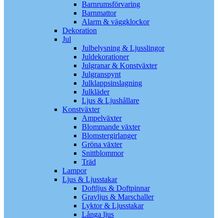
Barnrumsförvaring
Barnmattor
Alarm & väggklockor
Dekoration
Jul
Julbelysning & Ljusslingor
Juldekorationer
Julgranar & Konstväxter
Julgranspynt
Julklappsinslagning
Julkläder
Ljus & Ljushållare
Konstväxter
Ampelväxter
Blommande växter
Blomstergirlanger
Gröna växter
Snittblommor
Träd
Lampor
Ljus & Ljusstakar
Doftljus & Doftpinnar
Gravljus & Marschaller
Lyktor & Ljusstakar
Långa ljus