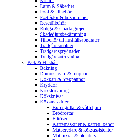
Kontor
Larm & Säkerhet
Pool & tillbehör
Postlådor & husnummer
Resetillbehör
Roliga & smarta grejer
Skadedjursbekämpning
Tillbehör till hushållsapparater
Trädgårdsmöbler
Trädgårdsprydnader
Trädgårdsutrustning
Kök & Hushåll
Bakning
Dammsugare & moppar
Kokkärl & Stekpannor
Kryddor
Köksförvaring
Köksknivar
Köksmaskiner
Bordsgrillar & våffeljärn
Brödrostar
Fritöser
Kaffemaskiner & kaffetillbehör
Matberedare & köksassistenter
Matmixrar & blenders