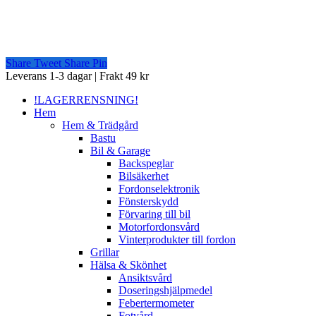
Share
Tweet
Share
Pin
Close
Leverans 1-3 dagar | Frakt 49 kr
Menu
!LAGERRENSNING!
Hem
Hem & Trädgård
Bastu
Bil & Garage
Backspeglar
Bilsäkerhet
Fordonselektronik
Fönsterskydd
Förvaring till bil
Motorfordonsvård
Vinterprodukter till fordon
Grillar
Hälsa & Skönhet
Ansiktsvård
Doseringshjälpmedel
Febertermometer
Fotvård