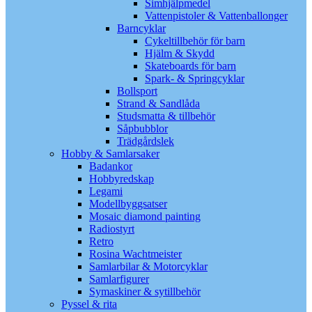
Simhjälpmedel
Vattenpistoler & Vattenballonger
Barncyklar
Cykeltillbehör för barn
Hjälm & Skydd
Skateboards för barn
Spark- & Springcyklar
Bollsport
Strand & Sandlåda
Studsmatta & tillbehör
Såpbubblor
Trädgårdslek
Hobby & Samlarsaker
Badankor
Hobbyredskap
Legami
Modellbyggsatser
Mosaic diamond painting
Radiostyrt
Retro
Rosina Wachtmeister
Samlarbilar & Motorcyklar
Samlarfigurer
Symaskiner & sytillbehör
Pyssel & rita