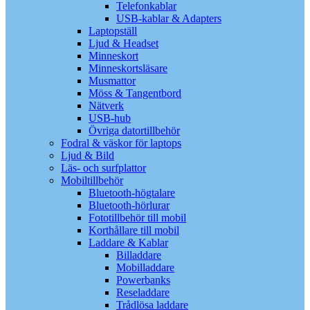
Telefonkablar
USB-kablar & Adapters
Laptopställ
Ljud & Headset
Minneskort
Minneskortsläsare
Musmattor
Möss & Tangentbord
Nätverk
USB-hub
Övriga datortillbehör
Fodral & väskor för laptops
Ljud & Bild
Läs- och surfplattor
Mobiltillbehör
Bluetooth-högtalare
Bluetooth-hörlurar
Fototillbehör till mobil
Korthållare till mobil
Laddare & Kablar
Billaddare
Mobilladdare
Powerbanks
Reseladdare
Trådlösa laddare