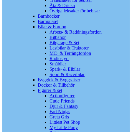
Träleksaker för bebisar
Äta & Dricka
Övriga leksaker för bebisar
Barnböcker
Barnpussel
Bilar & Fordon
Arbets- & Räddningsfordon
Bilbanor
Bilgarage & Set
Lastbilar & Traktorer
MC- & Terrängfordon
Radiostyrt
Småbilar
Spark- & Elbilar
Sport & Racerbilar
Bygglek & Byggsatser
Dockor & Tillbehör
Figurer & set
Actionfigurer
Cutie Friends
Djur & Fantasy
Fart Ninjas
Greta Gris
Littlest Pet Shop
My Little Pony