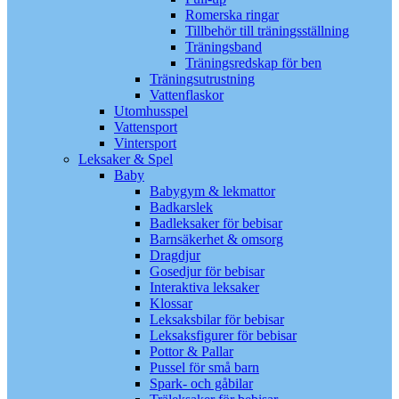
Romerska ringar
Tillbehör till träningsställning
Träningsband
Träningsredskap för ben
Träningsutrustning
Vattenflaskor
Utomhusspel
Vattensport
Vintersport
Leksaker & Spel
Baby
Babygym & lekmattor
Badkarslek
Badleksaker för bebisar
Barnsäkerhet & omsorg
Dragdjur
Gosedjur för bebisar
Interaktiva leksaker
Klossar
Leksaksbilar för bebisar
Leksaksfigurer för bebisar
Pottor & Pallar
Pussel för små barn
Spark- och gåbilar