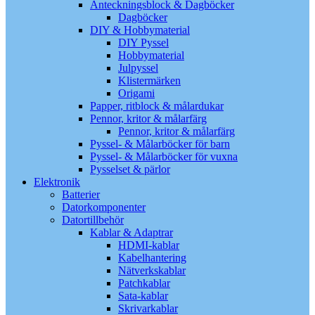
Anteckningsblock & Dagböcker
Dagböcker
DIY & Hobbymaterial
DIY Pyssel
Hobbymaterial
Julpyssel
Klistermärken
Origami
Papper, ritblock & målardukar
Pennor, kritor & målarfärg
Pennor, kritor & målarfärg
Pyssel- & Målarböcker för barn
Pyssel- & Målarböcker för vuxna
Pysselset & pärlor
Elektronik
Batterier
Datorkomponenter
Datortillbehör
Kablar & Adaptrar
HDMI-kablar
Kabelhantering
Nätverkskablar
Patchkablar
Sata-kablar
Skrivarkablar