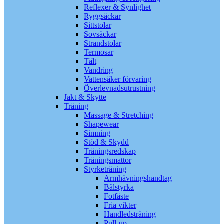
Reflexer & Synlighet
Ryggsäckar
Sittstolar
Sovsäckar
Strandstolar
Termosar
Tält
Vandring
Vattensäker förvaring
Överlevnadsutrustning
Jakt & Skytte
Träning
Massage & Stretching
Shapewear
Simning
Stöd & Skydd
Träningsredskap
Träningsmattor
Styrketräning
Armhävningshandtag
Bålstyrka
Fotfäste
Fria vikter
Handledsträning
Pull-up