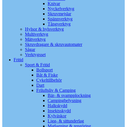
Knivar
Nyckelverktyg
Skruvmejslar
Spännverktyg
Tångverktyg
Hylsor & hylsverktyg
Multiverktyg
Mätverktyg
Skruvdragare & skruvautomater
Sågar
Verktygsset
Fritid
Sport & Fritid
Bollsport
Båt & Fiske
Cykeltillbehör
Dart
Friluftsliv & Camping
Bär- & svampplockning
Campingbelysning
Halkskydd
Insektsskydd
Kylväskor
Ligg- & sittunderlag
Matlagning & rengöring