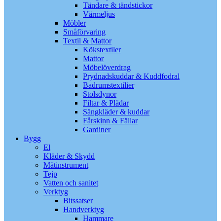
Tändare & tändstickor
Värmeljus
Möbler
Småförvaring
Textil & Mattor
Kökstextiler
Mattor
Möbelöverdrag
Prydnadskuddar & Kuddfodral
Badrumstextilier
Stolsdynor
Filtar & Plädar
Sängkläder & kuddar
Fårskinn & Fällar
Gardiner
Bygg
El
Kläder & Skydd
Mätinstrument
Tejp
Vatten och sanitet
Verktyg
Bitssatser
Handverktyg
Hammare