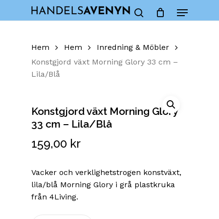
Skip
Menu
to
Close
Cart
search
Cart
main
content
Hem
Hem
Inredning & Möbler
Konstgjord växt Morning Glory 33 cm –
Lila/Blå
Konstgjord växt Morning Glory
33 cm – Lila/Blå
159,00
kr
Vacker och verklighetstrogen konstväxt,
lila/blå Morning Glory i grå plastkruka
från 4Living.