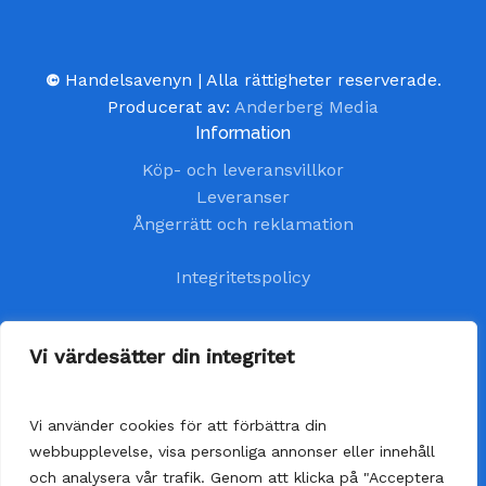
©
Handelsavenyn | Alla rättigheter reserverade.
Producerat av:
Anderberg Media
Information
Köp- och leveransvillkor
Leveranser
Ångerrätt och reklamation
Integritetspolicy
Kundtjänst
Vi värdesätter din integritet
kundservice@handelsavenyn.se
Vi använder cookies för att förbättra din
Vår kundtjänst har öppet alla helgfria vardagar.
webbupplevelse, visa personliga annonser eller innehåll
Vi besvarar dina frågor så fort som möjligt,
och analysera vår trafik. Genom att klicka på "Acceptera