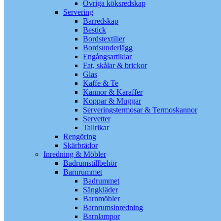
Övriga köksredskap
Servering
Barredskap
Bestick
Bordstextilier
Bordsunderlägg
Engångsartiklar
Fat, skålar & brickor
Glas
Kaffe & Te
Kannor & Karaffer
Koppar & Muggar
Serveringstermosar & Termoskannor
Servetter
Tallrikar
Rengöring
Skärbrädor
Inredning & Möbler
Badrumstillbehör
Barnrummet
Badrummet
Sängkläder
Barnmöbler
Barnrumsinredning
Barnlampor