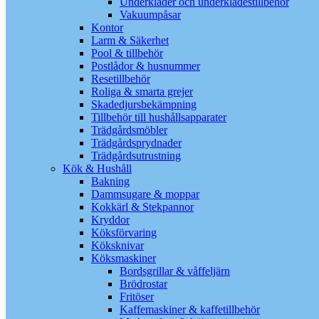
Underkläder och underklädestillbehör
Vakuumpåsar
Kontor
Larm & Säkerhet
Pool & tillbehör
Postlådor & husnummer
Resetillbehör
Roliga & smarta grejer
Skadedjursbekämpning
Tillbehör till hushållsapparater
Trädgårdsmöbler
Trädgårdsprydnader
Trädgårdsutrustning
Kök & Hushåll
Bakning
Dammsugare & moppar
Kokkärl & Stekpannor
Kryddor
Köksförvaring
Köksknivar
Köksmaskiner
Bordsgrillar & våffeljärn
Brödrostar
Fritöser
Kaffemaskiner & kaffetillbehör