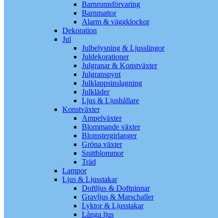
Barnrumsförvaring
Barnmattor
Alarm & väggklockor
Dekoration
Jul
Julbelysning & Ljusslingor
Juldekorationer
Julgranar & Konstväxter
Julgranspynt
Julklappsinslagning
Julkläder
Ljus & Ljushållare
Konstväxter
Ampelväxter
Blommande växter
Blomstergirlanger
Gröna växter
Snittblommor
Träd
Lampor
Ljus & Ljusstakar
Doftljus & Doftpinnar
Gravljus & Marschaller
Lyktor & Ljusstakar
Långa ljus