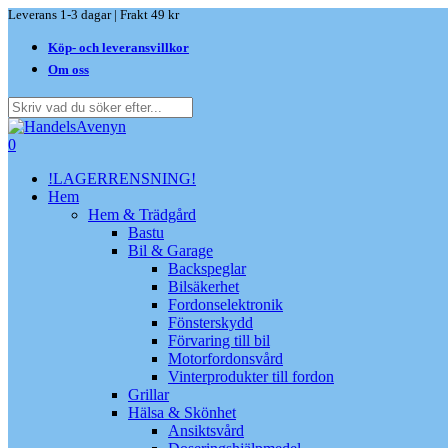
Skip
Leverans 1-3 dagar | Frakt 49 kr
to
Köp- och leveransvillkor
main
content
Om oss
Close
Search
search
0
Menu
!LAGERRENSNING!
Hem
Hem & Trädgård
Bastu
Bil & Garage
Backspeglar
Bilsäkerhet
Fordonselektronik
Fönsterskydd
Förvaring till bil
Motorfordonsvård
Vinterprodukter till fordon
Grillar
Hälsa & Skönhet
Ansiktsvård