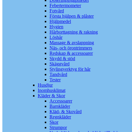
Doseringshjälpmedel
Febertermometer
Fotvård
Första hjälpen & plåster
Hjälpmedel
Hygien
Hårborttagning & rakning
Löshår
Massage & avslappning
Näs- och örontrimmers
Redskap & accessoarer
Skydd & stöd
Skäggvård
Stylingverktyg för hår
Tandvård
Tester
Husdjur
Inomhusklimat
Kläder & Skor
Accessoarer
Barnkläder
Kläd- & Skovård
Regnkläder
Skor
Strumpor