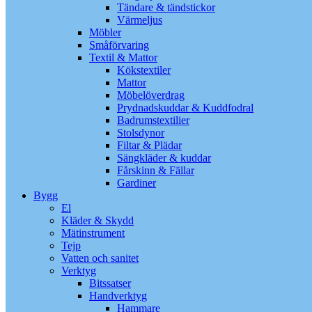
Tändare & tändstickor
Värmeljus
Möbler
Småförvaring
Textil & Mattor
Kökstextiler
Mattor
Möbelöverdrag
Prydnadskuddar & Kuddfodral
Badrumstextilier
Stolsdynor
Filtar & Plädar
Sängkläder & kuddar
Fårskinn & Fällar
Gardiner
Bygg
El
Kläder & Skydd
Mätinstrument
Tejp
Vatten och sanitet
Verktyg
Bitssatser
Handverktyg
Hammare