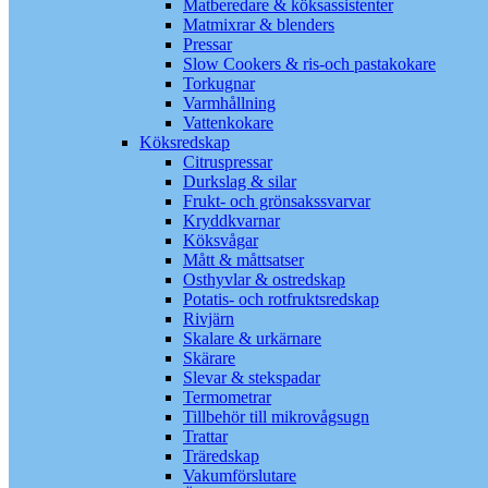
Matberedare & köksassistenter
Matmixrar & blenders
Pressar
Slow Cookers & ris-och pastakokare
Torkugnar
Varmhållning
Vattenkokare
Köksredskap
Citruspressar
Durkslag & silar
Frukt- och grönsakssvarvar
Kryddkvarnar
Köksvågar
Mått & måttsatser
Osthyvlar & ostredskap
Potatis- och rotfruktsredskap
Rivjärn
Skalare & urkärnare
Skärare
Slevar & stekspadar
Termometrar
Tillbehör till mikrovågsugn
Trattar
Träredskap
Vakumförslutare