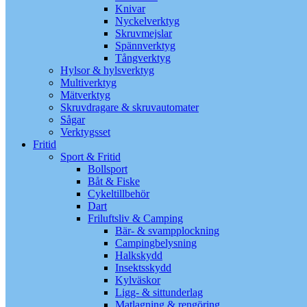
Knivar
Nyckelverktyg
Skruvmejslar
Spännverktyg
Tångverktyg
Hylsor & hylsverktyg
Multiverktyg
Mätverktyg
Skruvdragare & skruvautomater
Sågar
Verktygsset
Fritid
Sport & Fritid
Bollsport
Båt & Fiske
Cykeltillbehör
Dart
Friluftsliv & Camping
Bär- & svampplockning
Campingbelysning
Halkskydd
Insektsskydd
Kylväskor
Ligg- & sittunderlag
Matlagning & rengöring