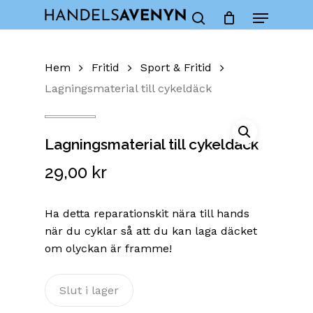
Skip
Menu
to
Close
Cart
search
Cart
main
content
Hem
Fritid
Sport & Fritid
Lagningsmaterial till cykeldäck
Lagningsmaterial till cykeldäck
29,00
kr
Ha detta reparationskit nära till hands
när du cyklar så att du kan laga däcket
om olyckan är framme!
Slut i lager