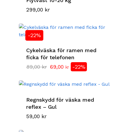
Flytväst 10-20 kg
299,00
kr
-22%
Cykelväska för ramen med
ficka för telefonen
Det
Det
89,00
kr
69,00
-22%
kr
ursprungliga
nuvarande
priset
priset
var:
är:
89,00 kr.
69,00 kr.
Regnskydd för väska med
reflex – Gul
59,00
kr