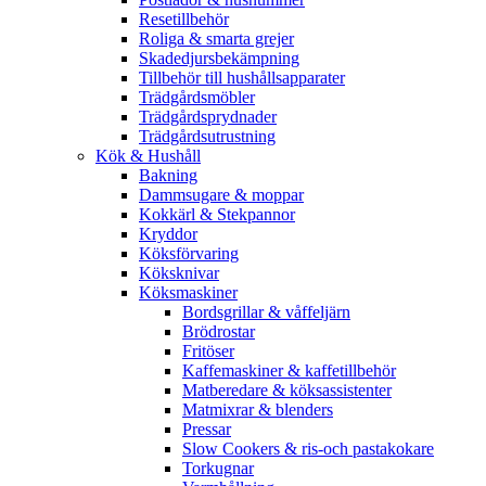
Resetillbehör
Roliga & smarta grejer
Skadedjursbekämpning
Tillbehör till hushållsapparater
Trädgårdsmöbler
Trädgårdsprydnader
Trädgårdsutrustning
Kök & Hushåll
Bakning
Dammsugare & moppar
Kokkärl & Stekpannor
Kryddor
Köksförvaring
Köksknivar
Köksmaskiner
Bordsgrillar & våffeljärn
Brödrostar
Fritöser
Kaffemaskiner & kaffetillbehör
Matberedare & köksassistenter
Matmixrar & blenders
Pressar
Slow Cookers & ris-och pastakokare
Torkugnar