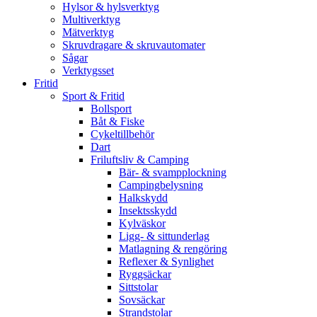
Hylsor & hylsverktyg
Multiverktyg
Mätverktyg
Skruvdragare & skruvautomater
Sågar
Verktygsset
Fritid
Sport & Fritid
Bollsport
Båt & Fiske
Cykeltillbehör
Dart
Friluftsliv & Camping
Bär- & svampplockning
Campingbelysning
Halkskydd
Insektsskydd
Kylväskor
Ligg- & sittunderlag
Matlagning & rengöring
Reflexer & Synlighet
Ryggsäckar
Sittstolar
Sovsäckar
Strandstolar