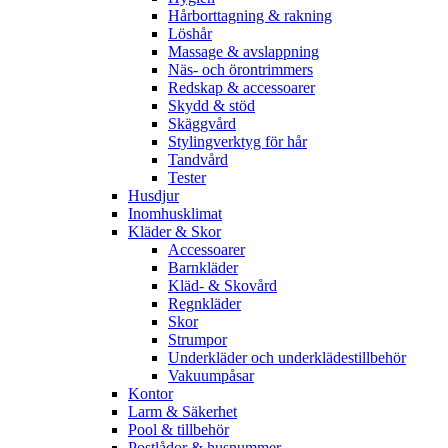
Hårborttagning & rakning
Löshår
Massage & avslappning
Näs- och örontrimmers
Redskap & accessoarer
Skydd & stöd
Skäggvård
Stylingverktyg för hår
Tandvård
Tester
Husdjur
Inomhusklimat
Kläder & Skor
Accessoarer
Barnkläder
Kläd- & Skovård
Regnkläder
Skor
Strumpor
Underkläder och underklädestillbehör
Vakuumpåsar
Kontor
Larm & Säkerhet
Pool & tillbehör
Postlådor & husnummer