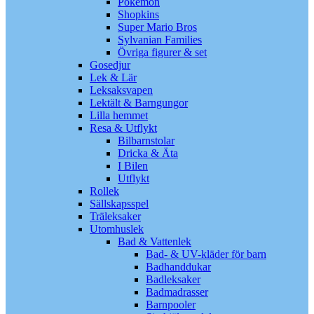
Pokémon
Shopkins
Super Mario Bros
Sylvanian Families
Övriga figurer & set
Gosedjur
Lek & Lär
Leksaksvapen
Lektält & Barngungor
Lilla hemmet
Resa & Utflykt
Bilbarnstolar
Dricka & Äta
I Bilen
Utflykt
Rollek
Sällskapsspel
Träleksaker
Utomhuslek
Bad & Vattenlek
Bad- & UV-kläder för barn
Badhanddukar
Badleksaker
Badmadrasser
Barnpooler