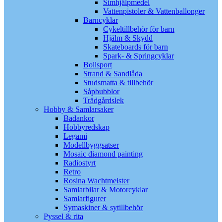
Simhjälpmedel
Vattenpistoler & Vattenballonger
Barncyklar
Cykeltillbehör för barn
Hjälm & Skydd
Skateboards för barn
Spark- & Springcyklar
Bollsport
Strand & Sandlåda
Studsmatta & tillbehör
Såpbubblor
Trädgårdslek
Hobby & Samlarsaker
Badankor
Hobbyredskap
Legami
Modellbyggsatser
Mosaic diamond painting
Radiostyrt
Retro
Rosina Wachtmeister
Samlarbilar & Motorcyklar
Samlarfigurer
Symaskiner & sytillbehör
Pyssel & rita