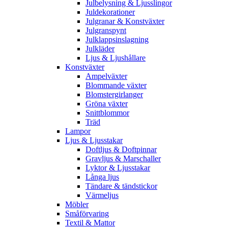
Julbelysning & Ljusslingor
Juldekorationer
Julgranar & Konstväxter
Julgranspynt
Julklappsinslagning
Julkläder
Ljus & Ljushållare
Konstväxter
Ampelväxter
Blommande växter
Blomstergirlanger
Gröna växter
Snittblommor
Träd
Lampor
Ljus & Ljusstakar
Doftljus & Doftpinnar
Gravljus & Marschaller
Lyktor & Ljusstakar
Långa ljus
Tändare & tändstickor
Värmeljus
Möbler
Småförvaring
Textil & Mattor