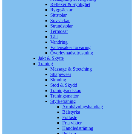
Reflexer & Synlighet
Ryggsäckar
Sittstolar
Sovsäckar
Strandstolar
Termosar
Tält
Vandring
Vattensäker förvaring
Överlevnadsutrustning
Jakt & Skytte
Träning
Massage & Stretching
Shapewear
Simning
Stöd & Skydd
Träningsredskap
Träningsmattor
Styrketräning
Armhävningshandtag
Bålstyrka
Fotfäste
Fria vikter
Handledsträning
Pull-up