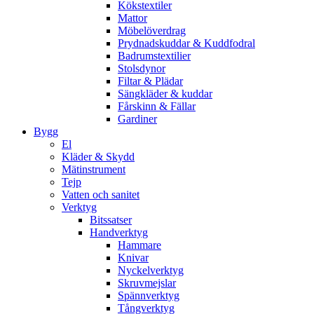
Kökstextiler
Mattor
Möbelöverdrag
Prydnadskuddar & Kuddfodral
Badrumstextilier
Stolsdynor
Filtar & Plädar
Sängkläder & kuddar
Fårskinn & Fällar
Gardiner
Bygg
El
Kläder & Skydd
Mätinstrument
Tejp
Vatten och sanitet
Verktyg
Bitssatser
Handverktyg
Hammare
Knivar
Nyckelverktyg
Skruvmejslar
Spännverktyg
Tångverktyg