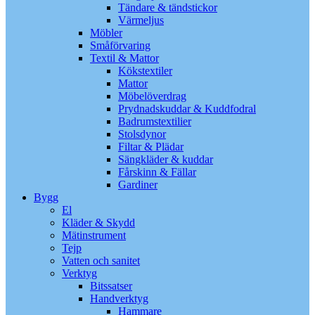
Tändare & tändstickor
Värmeljus
Möbler
Småförvaring
Textil & Mattor
Kökstextiler
Mattor
Möbelöverdrag
Prydnadskuddar & Kuddfodral
Badrumstextilier
Stolsdynor
Filtar & Plädar
Sängkläder & kuddar
Fårskinn & Fällar
Gardiner
Bygg
El
Kläder & Skydd
Mätinstrument
Tejp
Vatten och sanitet
Verktyg
Bitssatser
Handverktyg
Hammare