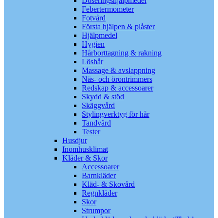
Doseringshjälpmedel
Febertermometer
Fotvård
Första hjälpen & plåster
Hjälpmedel
Hygien
Hårborttagning & rakning
Löshår
Massage & avslappning
Näs- och örontrimmers
Redskap & accessoarer
Skydd & stöd
Skäggvård
Stylingverktyg för hår
Tandvård
Tester
Husdjur
Inomhusklimat
Kläder & Skor
Accessoarer
Barnkläder
Kläd- & Skovård
Regnkläder
Skor
Strumpor