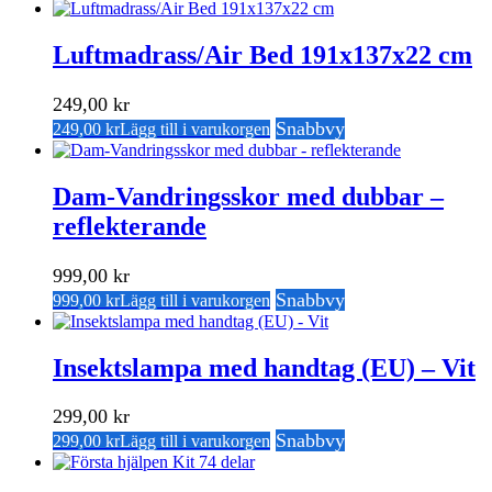
Luftmadrass/Air Bed 191x137x22 cm
249,00
kr
Snabbvy
249,00
kr
Lägg till i varukorgen
Dam-Vandringsskor med dubbar –
reflekterande
999,00
kr
Snabbvy
999,00
kr
Lägg till i varukorgen
Insektslampa med handtag (EU) – Vit
299,00
kr
Snabbvy
299,00
kr
Lägg till i varukorgen