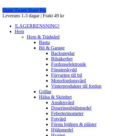
Share
Tweet
Share
Pin
Close
Leverans 1-3 dagar | Frakt 49 kr
Menu
!LAGERRENSNING!
Hem
Hem & Trädgård
Bastu
Bil & Garage
Backspeglar
Bilsäkerhet
Fordonselektronik
Fönsterskydd
Förvaring till bil
Motorfordonsvård
Vinterprodukter till fordon
Grillar
Hälsa & Skönhet
Ansiktsvård
Doseringshjälpmedel
Febertermometer
Fotvård
Första hjälpen & plåster
Hjälpmedel
Hygien