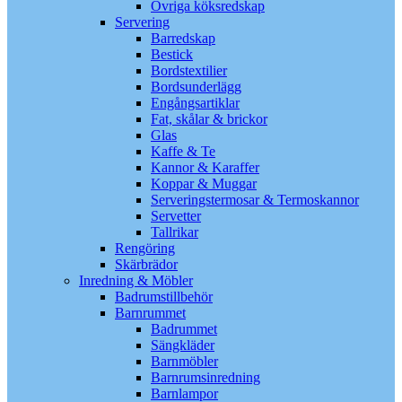
Övriga köksredskap
Servering
Barredskap
Bestick
Bordstextilier
Bordsunderlägg
Engångsartiklar
Fat, skålar & brickor
Glas
Kaffe & Te
Kannor & Karaffer
Koppar & Muggar
Serveringstermosar & Termoskannor
Servetter
Tallrikar
Rengöring
Skärbrädor
Inredning & Möbler
Badrumstillbehör
Barnrummet
Badrummet
Sängkläder
Barnmöbler
Barnrumsinredning
Barnlampor