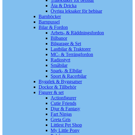
Träleksaker för bebisar
Äta & Dricka
Övriga leksaker för bebisar
Barnböcker
Barnpussel
Bilar & Fordon
Arbets- & Räddningsfordon
Bilbanor
Bilgarage & Set
Lastbilar & Traktorer
MC- & Terrängfordon
Radiostyrt
Småbilar
Spark- & Elbilar
Sport & Racerbilar
Bygglek & Byggsatser
Dockor & Tillbehör
Figurer & set
Actionfigurer
Cutie Friends
Djur & Fantasy
Fart Ninjas
Greta Gris
Littlest Pet Shop
My Little Pony