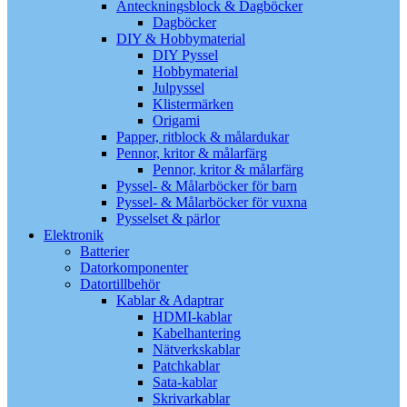
Anteckningsblock & Dagböcker
Dagböcker
DIY & Hobbymaterial
DIY Pyssel
Hobbymaterial
Julpyssel
Klistermärken
Origami
Papper, ritblock & målardukar
Pennor, kritor & målarfärg
Pennor, kritor & målarfärg
Pyssel- & Målarböcker för barn
Pyssel- & Målarböcker för vuxna
Pysselset & pärlor
Elektronik
Batterier
Datorkomponenter
Datortillbehör
Kablar & Adaptrar
HDMI-kablar
Kabelhantering
Nätverkskablar
Patchkablar
Sata-kablar
Skrivarkablar