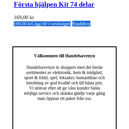
Första hjälpen Kit 74 delar
169,00
kr
Snabbvy
169,00
kr
Lägg till i varukorgen
Välkommen till Handelsavenyn
Handelsavenyn är shoppen med det breda
sortimentet av elektronik, hem & trädgård,
sport & fritid, spel, leksaker, barnartiklar och
inredning av god kvalité och till bästa pris.
Vi strävar efter att ge våra kunder bästa
möjliga service och skänka glädje varje gång
man öppnar ett paket från oss.