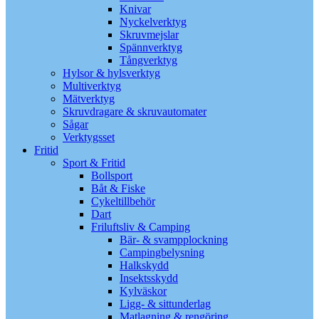
Knivar
Nyckelverktyg
Skruvmejslar
Spännverktyg
Tångverktyg
Hylsor & hylsverktyg
Multiverktyg
Mätverktyg
Skruvdragare & skruvautomater
Sågar
Verktygsset
Fritid
Sport & Fritid
Bollsport
Båt & Fiske
Cykeltillbehör
Dart
Friluftsliv & Camping
Bär- & svampplockning
Campingbelysning
Halkskydd
Insektsskydd
Kylväskor
Ligg- & sittunderlag
Matlagning & rengöring