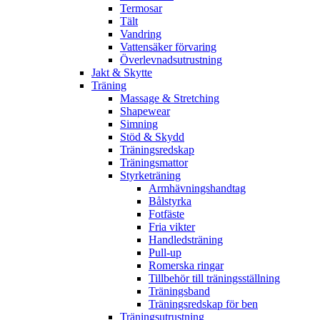
Termosar
Tält
Vandring
Vattensäker förvaring
Överlevnadsutrustning
Jakt & Skytte
Träning
Massage & Stretching
Shapewear
Simning
Stöd & Skydd
Träningsredskap
Träningsmattor
Styrketräning
Armhävningshandtag
Bålstyrka
Fotfäste
Fria vikter
Handledsträning
Pull-up
Romerska ringar
Tillbehör till träningsställning
Träningsband
Träningsredskap för ben
Träningsutrustning