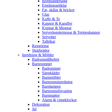
Bordsunderlägg
Engångsartiklar
Fat, skålar & brickor
Glas
Kaffe & Te
Kannor & Karaffer
Koppar & Muggar
Serveringstermosar & Termoskannor
Servetter
Tallrikar
Rengöring
Skärbrädor
Inredning & Möbler
Badrumstillbehör
Barnrummet
Badrummet
Sängkläder
Barnmöbler
Barnrumsinredning
Barnlampor
Barnrumsförvaring
Barnmattor
Alarm & väggklockor
Dekoration
Jul