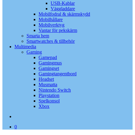
USB-Kablar
Väggladdare
Mobilfodral & skärmskydd
Mobilhållare
Mobilverktyg
Vantar för pekskärm
Smarta hem
Smartwatches & tillbehör
Multimedia
Gaming
Gamepad
Gamingmus
Gamingset
Gamingtangentbord
Headset
Musmatta
Nintendo Switch
Playstation
Spelkonsol
Xbox
search
0