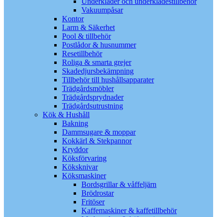
Underkläder och underklädestillbehör
Vakuumpåsar
Kontor
Larm & Säkerhet
Pool & tillbehör
Postlådor & husnummer
Resetillbehör
Roliga & smarta grejer
Skadedjursbekämpning
Tillbehör till hushållsapparater
Trädgårdsmöbler
Trädgårdsprydnader
Trädgårdsutrustning
Kök & Hushåll
Bakning
Dammsugare & moppar
Kokkärl & Stekpannor
Kryddor
Köksförvaring
Köksknivar
Köksmaskiner
Bordsgrillar & våffeljärn
Brödrostar
Fritöser
Kaffemaskiner & kaffetillbehör