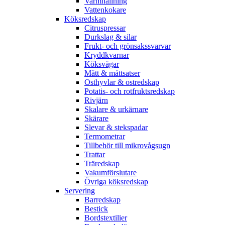
Varmhållning
Vattenkokare
Köksredskap
Citruspressar
Durkslag & silar
Frukt- och grönsakssvarvar
Kryddkvarnar
Köksvågar
Mått & måttsatser
Osthyvlar & ostredskap
Potatis- och rotfruktsredskap
Rivjärn
Skalare & urkärnare
Skärare
Slevar & stekspadar
Termometrar
Tillbehör till mikrovågsugn
Trattar
Träredskap
Vakumförslutare
Övriga köksredskap
Servering
Barredskap
Bestick
Bordstextilier