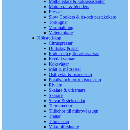
Matberedare & köksassistenter
Matmixrar & blenders
Pressar
Slow Cookers & ris-och pastakokare
Torkugnar
Varmhållning
Vattenkokare
Köksredskap
Citruspressar
Durkslag & silar
Frukt- och grönsakssvarvar
Kryddkvarnar
Köksvågar
Mått & måttsatser
Osthyvlar & ostredskap
Potatis- och rotfruktsredskap
Rivjärn
Skalare & urkärnare
Skärare
Slevar & stekspadar
Termometrar
Tillbehör till mikrovågsugn
Trattar
Träredskap
Vakumförslutare