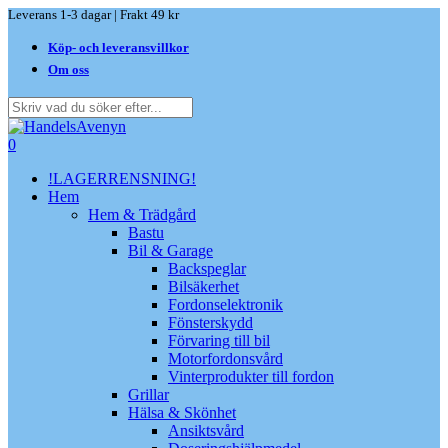
Skip
Leverans 1-3 dagar | Frakt 49 kr
to
Köp- och leveransvillkor
main
content
Om oss
Close
Search
search
0
Menu
!LAGERRENSNING!
Hem
Hem & Trädgård
Bastu
Bil & Garage
Backspeglar
Bilsäkerhet
Fordonselektronik
Fönsterskydd
Förvaring till bil
Motorfordonsvård
Vinterprodukter till fordon
Grillar
Hälsa & Skönhet
Ansiktsvård