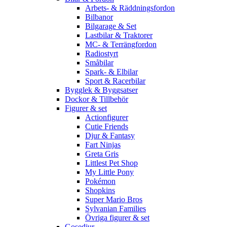
Arbets- & Räddningsfordon
Bilbanor
Bilgarage & Set
Lastbilar & Traktorer
MC- & Terrängfordon
Radiostyrt
Småbilar
Spark- & Elbilar
Sport & Racerbilar
Bygglek & Byggsatser
Dockor & Tillbehör
Figurer & set
Actionfigurer
Cutie Friends
Djur & Fantasy
Fart Ninjas
Greta Gris
Littlest Pet Shop
My Little Pony
Pokémon
Shopkins
Super Mario Bros
Sylvanian Families
Övriga figurer & set
Gosedjur