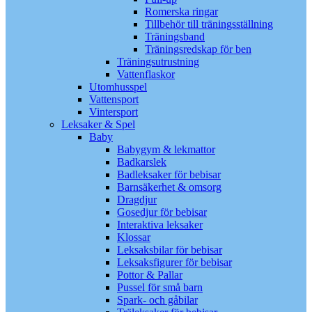
Romerska ringar
Tillbehör till träningsställning
Träningsband
Träningsredskap för ben
Träningsutrustning
Vattenflaskor
Utomhusspel
Vattensport
Vintersport
Leksaker & Spel
Baby
Babygym & lekmattor
Badkarslek
Badleksaker för bebisar
Barnsäkerhet & omsorg
Dragdjur
Gosedjur för bebisar
Interaktiva leksaker
Klossar
Leksaksbilar för bebisar
Leksaksfigurer för bebisar
Pottor & Pallar
Pussel för små barn
Spark- och gåbilar