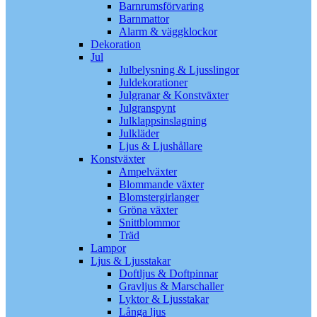
Barnrumsförvaring
Barnmattor
Alarm & väggklockor
Dekoration
Jul
Julbelysning & Ljusslingor
Juldekorationer
Julgranar & Konstväxter
Julgranspynt
Julklappsinslagning
Julkläder
Ljus & Ljushållare
Konstväxter
Ampelväxter
Blommande växter
Blomstergirlanger
Gröna växter
Snittblommor
Träd
Lampor
Ljus & Ljusstakar
Doftljus & Doftpinnar
Gravljus & Marschaller
Lyktor & Ljusstakar
Långa ljus