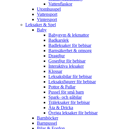
Vattenflaskor
Utomhusspel
Vattensport
Vintersport
Leksaker & Spel
Baby
Babygym & lekmattor
Badkarslek
Badleksaker för bebisar
Barnsäkerhet & omsorg
Dragdjur
Gosedjur för bebisar
Interaktiva leksaker
Klossar
Leksaksbilar för bebisar
Leksaksfigurer för bebisar
Pottor & Pallar
Pussel för små barn
Spark- och gåbilar
Träleksaker för bebisar
Äta & Dricka
Övriga leksaker för bebisar
Barnböcker
Barnpussel
Bilar & Fordon