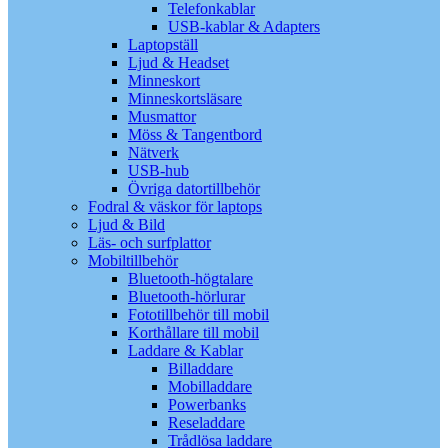
Telefonkablar
USB-kablar & Adapters
Laptopställ
Ljud & Headset
Minneskort
Minneskortsläsare
Musmattor
Möss & Tangentbord
Nätverk
USB-hub
Övriga datortillbehör
Fodral & väskor för laptops
Ljud & Bild
Läs- och surfplattor
Mobiltillbehör
Bluetooth-högtalare
Bluetooth-hörlurar
Fototillbehör till mobil
Korthållare till mobil
Laddare & Kablar
Billaddare
Mobilladdare
Powerbanks
Reseladdare
Trådlösa laddare