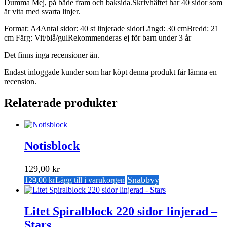
Dumma Mej, på både fram och baksida.Skrivhäftet har 40 sidor som
är vita med svarta linjer.
Format: A4Antal sidor: 40 st linjerade sidorLängd: 30 cmBredd: 21
cm Färg: Vit/blå/gulRekommenderas ej för barn under 3 år
Det finns inga recensioner än.
Endast inloggade kunder som har köpt denna produkt får lämna en
recension.
Relaterade produkter
Notisblock
129,00
kr
Snabbvy
129,00
kr
Lägg till i varukorgen
Litet Spiralblock 220 sidor linjerad –
Stars