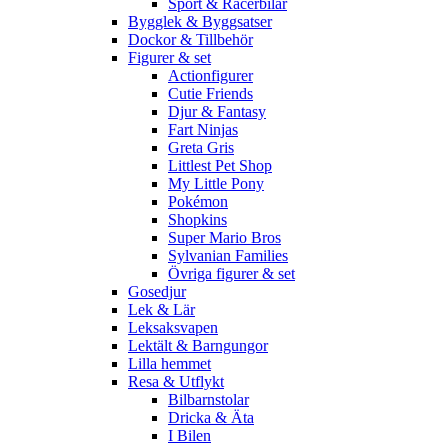
Sport & Racerbilar
Bygglek & Byggsatser
Dockor & Tillbehör
Figurer & set
Actionfigurer
Cutie Friends
Djur & Fantasy
Fart Ninjas
Greta Gris
Littlest Pet Shop
My Little Pony
Pokémon
Shopkins
Super Mario Bros
Sylvanian Families
Övriga figurer & set
Gosedjur
Lek & Lär
Leksaksvapen
Lektält & Barngungor
Lilla hemmet
Resa & Utflykt
Bilbarnstolar
Dricka & Äta
I Bilen