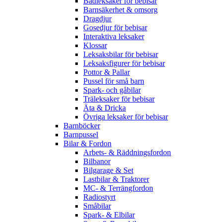
Badleksaker för bebisar
Barnsäkerhet & omsorg
Dragdjur
Gosedjur för bebisar
Interaktiva leksaker
Klossar
Leksaksbilar för bebisar
Leksaksfigurer för bebisar
Pottor & Pallar
Pussel för små barn
Spark- och gåbilar
Träleksaker för bebisar
Äta & Dricka
Övriga leksaker för bebisar
Barnböcker
Barnpussel
Bilar & Fordon
Arbets- & Räddningsfordon
Bilbanor
Bilgarage & Set
Lastbilar & Traktorer
MC- & Terrängfordon
Radiostyrt
Småbilar
Spark- & Elbilar