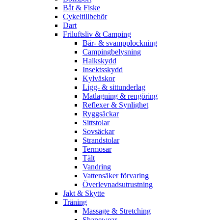
Båt & Fiske
Cykeltillbehör
Dart
Friluftsliv & Camping
Bär- & svampplockning
Campingbelysning
Halkskydd
Insektsskydd
Kylväskor
Ligg- & sittunderlag
Matlagning & rengöring
Reflexer & Synlighet
Ryggsäckar
Sittstolar
Sovsäckar
Strandstolar
Termosar
Tält
Vandring
Vattensäker förvaring
Överlevnadsutrustning
Jakt & Skytte
Träning
Massage & Stretching
Shapewear