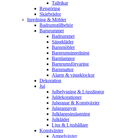
Tallrikar
Rengöring
Skärbrädor
Inredning & Möbler
Badrumstillbehör
Barnrummet
Badrummet
Sängkläder
Barnmöbler
Barnrumsinredning
Barnlampor
Barnrumsförvaring
Barnmattor
Alarm & väggklockor
Dekoration
Jul
Julbelysning & Ljusslingor
Juldekorationer
Julgranar & Konstväxter
Julgranspynt
Julklappsinslagning
Julkläder
Ljus & Ljushållare
Konstväxter
Ampelväxter