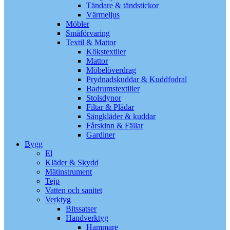
Tändare & tändstickor
Värmeljus
Möbler
Småförvaring
Textil & Mattor
Kökstextiler
Mattor
Möbelöverdrag
Prydnadskuddar & Kuddfodral
Badrumstextilier
Stolsdynor
Filtar & Plädar
Sängkläder & kuddar
Fårskinn & Fällar
Gardiner
Bygg
El
Kläder & Skydd
Mätinstrument
Tejp
Vatten och sanitet
Verktyg
Bitssatser
Handverktyg
Hammare