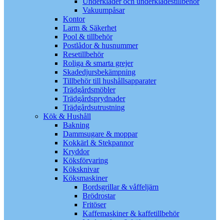
Underkläder och underklädestillbehör
Vakuumpåsar
Kontor
Larm & Säkerhet
Pool & tillbehör
Postlådor & husnummer
Resetillbehör
Roliga & smarta grejer
Skadedjursbekämpning
Tillbehör till hushållsapparater
Trädgårdsmöbler
Trädgårdsprydnader
Trädgårdsutrustning
Kök & Hushåll
Bakning
Dammsugare & moppar
Kokkärl & Stekpannor
Kryddor
Köksförvaring
Köksknivar
Köksmaskiner
Bordsgrillar & våffeljärn
Brödrostar
Fritöser
Kaffemaskiner & kaffetillbehör