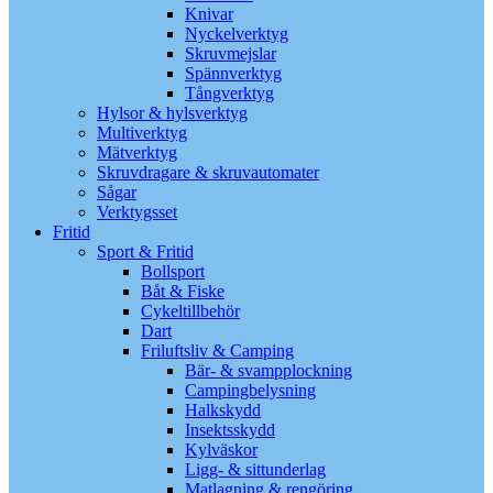
Knivar
Nyckelverktyg
Skruvmejslar
Spännverktyg
Tångverktyg
Hylsor & hylsverktyg
Multiverktyg
Mätverktyg
Skruvdragare & skruvautomater
Sågar
Verktygsset
Fritid
Sport & Fritid
Bollsport
Båt & Fiske
Cykeltillbehör
Dart
Friluftsliv & Camping
Bär- & svampplockning
Campingbelysning
Halkskydd
Insektsskydd
Kylväskor
Ligg- & sittunderlag
Matlagning & rengöring