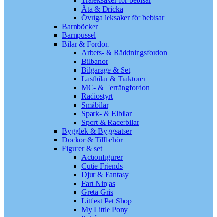
Träleksaker för bebisar
Äta & Dricka
Övriga leksaker för bebisar
Barnböcker
Barnpussel
Bilar & Fordon
Arbets- & Räddningsfordon
Bilbanor
Bilgarage & Set
Lastbilar & Traktorer
MC- & Terrängfordon
Radiostyrt
Småbilar
Spark- & Elbilar
Sport & Racerbilar
Bygglek & Byggsatser
Dockor & Tillbehör
Figurer & set
Actionfigurer
Cutie Friends
Djur & Fantasy
Fart Ninjas
Greta Gris
Littlest Pet Shop
My Little Pony