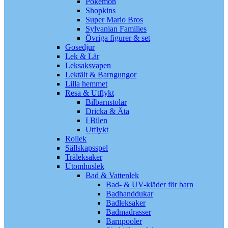
Pokémon
Shopkins
Super Mario Bros
Sylvanian Families
Övriga figurer & set
Gosedjur
Lek & Lär
Leksaksvapen
Lektält & Barngungor
Lilla hemmet
Resa & Utflykt
Bilbarnstolar
Dricka & Äta
I Bilen
Utflykt
Rollek
Sällskapsspel
Träleksaker
Utomhuslek
Bad & Vattenlek
Bad- & UV-kläder för barn
Badhanddukar
Badleksaker
Badmadrasser
Barnpooler