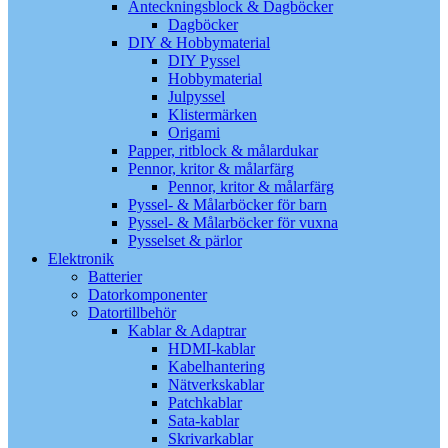
Anteckningsblock & Dagböcker
Dagböcker
DIY & Hobbymaterial
DIY Pyssel
Hobbymaterial
Julpyssel
Klistermärken
Origami
Papper, ritblock & målardukar
Pennor, kritor & målarfärg
Pennor, kritor & målarfärg
Pyssel- & Målarböcker för barn
Pyssel- & Målarböcker för vuxna
Pysselset & pärlor
Elektronik
Batterier
Datorkomponenter
Datortillbehör
Kablar & Adaptrar
HDMI-kablar
Kabelhantering
Nätverkskablar
Patchkablar
Sata-kablar
Skrivarkablar