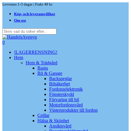
Skip
Leverans 1-3 dagar | Frakt 49 kr
to
Köp- och leveransvillkor
main
content
Om oss
Close
Search
search
0
Menu
!LAGERRENSNING!
Hem
Hem & Trädgård
Bastu
Bil & Garage
Backspeglar
Bilsäkerhet
Fordonselektronik
Fönsterskydd
Förvaring till bil
Motorfordonsvård
Vinterprodukter till fordon
Grillar
Hälsa & Skönhet
Ansiktsvård