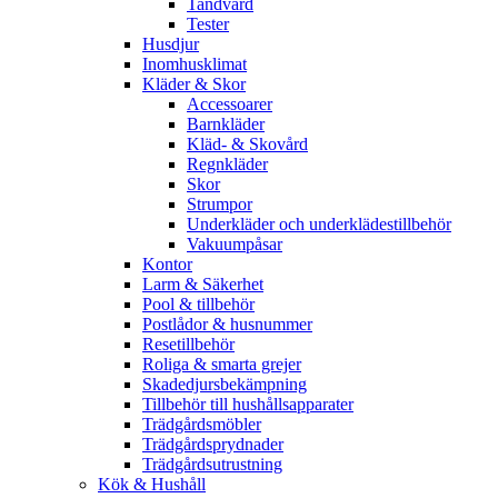
Tandvård
Tester
Husdjur
Inomhusklimat
Kläder & Skor
Accessoarer
Barnkläder
Kläd- & Skovård
Regnkläder
Skor
Strumpor
Underkläder och underklädestillbehör
Vakuumpåsar
Kontor
Larm & Säkerhet
Pool & tillbehör
Postlådor & husnummer
Resetillbehör
Roliga & smarta grejer
Skadedjursbekämpning
Tillbehör till hushållsapparater
Trädgårdsmöbler
Trädgårdsprydnader
Trädgårdsutrustning
Kök & Hushåll