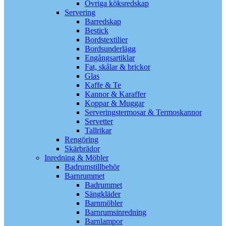
Övriga köksredskap
Servering
Barredskap
Bestick
Bordstextilier
Bordsunderlägg
Engångsartiklar
Fat, skålar & brickor
Glas
Kaffe & Te
Kannor & Karaffer
Koppar & Muggar
Serveringstermosar & Termoskannor
Servetter
Tallrikar
Rengöring
Skärbrädor
Inredning & Möbler
Badrumstillbehör
Barnrummet
Badrummet
Sängkläder
Barnmöbler
Barnrumsinredning
Barnlampor