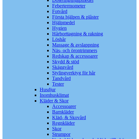
Doseringshjälpmedel
Febertermometer
Fotvård
Första hjälpen & plåster
Hjälpmedel
Hygien
Hårborttagning & rakning
Löshår
Massage & avslappning
Näs- och örontrimmers
Redskap & accessoarer
Skydd & stöd
Skäggvård
Stylingverktyg för hår
Tandvård
Tester
Husdjur
Inomhusklimat
Kläder & Skor
Accessoarer
Barnkläder
Kläd- & Skovård
Regnkläder
Skor
Strumpor