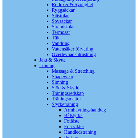
Reflexer & Synlighet
Ryggsäckar
Sittstolar
Sovsäckar
Strandstolar
Termosar
Tält
Vandring
Vattensäker förvaring
Överlevnadsutrustning
Jakt & Skytte
Träning
Massage & Stretching
Shapewear
Simning
Stöd & Skydd
Träningsredskap
Träningsmattor
Styrketräning
Armhävningshandtag
Bålstyrka
Fotfäste
Fria vikter
Handledsträning
Pull-up