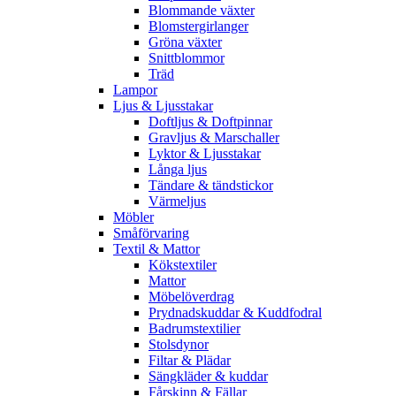
Blommande växter
Blomstergirlanger
Gröna växter
Snittblommor
Träd
Lampor
Ljus & Ljusstakar
Doftljus & Doftpinnar
Gravljus & Marschaller
Lyktor & Ljusstakar
Långa ljus
Tändare & tändstickor
Värmeljus
Möbler
Småförvaring
Textil & Mattor
Kökstextiler
Mattor
Möbelöverdrag
Prydnadskuddar & Kuddfodral
Badrumstextilier
Stolsdynor
Filtar & Plädar
Sängkläder & kuddar
Fårskinn & Fällar