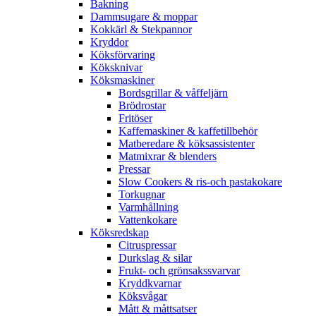
Bakning
Dammsugare & moppar
Kokkärl & Stekpannor
Kryddor
Köksförvaring
Köksknivar
Köksmaskiner
Bordsgrillar & våffeljärn
Brödrostar
Fritöser
Kaffemaskiner & kaffetillbehör
Matberedare & köksassistenter
Matmixrar & blenders
Pressar
Slow Cookers & ris-och pastakokare
Torkugnar
Varmhållning
Vattenkokare
Köksredskap
Citruspressar
Durkslag & silar
Frukt- och grönsakssvarvar
Kryddkvarnar
Köksvågar
Mått & måttsatser