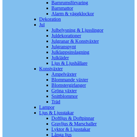
Barnrumsförvaring
Barnmattor
Alarm & väggklockor
Dekoration
Jul
Julbelysning & Ljusslingor
Juldekorationer
Julgranar & Konstväxter
Julgranspynt
Julklappsinslagning
Julkläder
Ljus & Ljushållare
Konstväxter
Ampelväxter
Blommande växter
Blomstergirlanger
Gröna växter
Snittblommor
Träd
Lampor
Ljus & Ljusstakar
Doftljus & Doftpinnar
Gravljus & Marschaller
Lyktor & Ljusstakar
Långa ljus