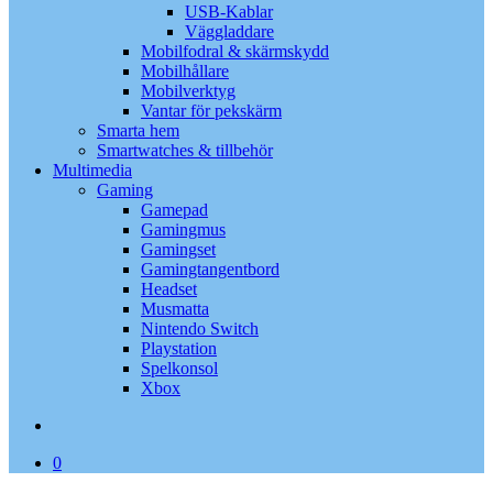
USB-Kablar
Väggladdare
Mobilfodral & skärmskydd
Mobilhållare
Mobilverktyg
Vantar för pekskärm
Smarta hem
Smartwatches & tillbehör
Multimedia
Gaming
Gamepad
Gamingmus
Gamingset
Gamingtangentbord
Headset
Musmatta
Nintendo Switch
Playstation
Spelkonsol
Xbox
search
0