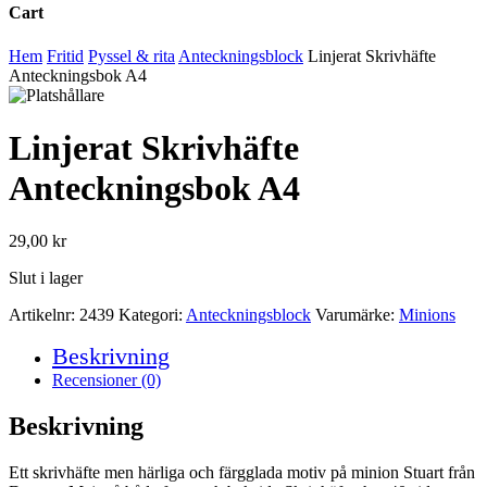
Cart
Close
Hem
Fritid
Pyssel & rita
Anteckningsblock
Linjerat Skrivhäfte
Cart
Anteckningsbok A4
Linjerat Skrivhäfte
Anteckningsbok A4
29,00
kr
Slut i lager
Artikelnr:
2439
Kategori:
Anteckningsblock
Varumärke:
Minions
Beskrivning
Recensioner (0)
Beskrivning
Ett skrivhäfte men härliga och färgglada motiv på minion Stuart från