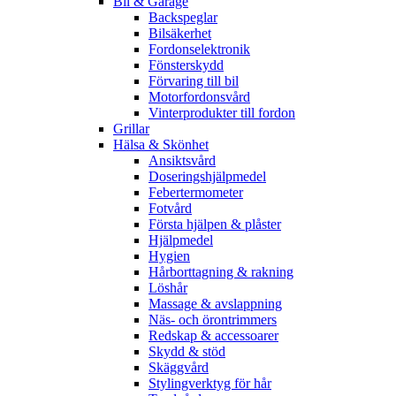
Bil & Garage
Backspeglar
Bilsäkerhet
Fordonselektronik
Fönsterskydd
Förvaring till bil
Motorfordonsvård
Vinterprodukter till fordon
Grillar
Hälsa & Skönhet
Ansiktsvård
Doseringshjälpmedel
Febertermometer
Fotvård
Första hjälpen & plåster
Hjälpmedel
Hygien
Hårborttagning & rakning
Löshår
Massage & avslappning
Näs- och örontrimmers
Redskap & accessoarer
Skydd & stöd
Skäggvård
Stylingverktyg för hår