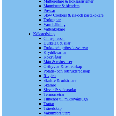
Matberedare & köksassistenter
Matmixrar & blenders
Pressar
Slow Cookers & ris-och pastakokare
Torkugnar
Varmhållning
Vattenkokare
Köksredskap
Citruspressar
Durkslag & silar
Frukt- och grönsakssvarvar
Kryddkvarnar
Köksvågar
Mått & måttsatser
Osthyvlar & ostredskap
Potatis- och rotfruktsredskap
Rivjärn
Skalare & urkärnare
Skärare
Slevar & stekspadar
Termometrar
Tillbehör till mikrovågsugn
Trattar
Träredskap
Vakumförslutare