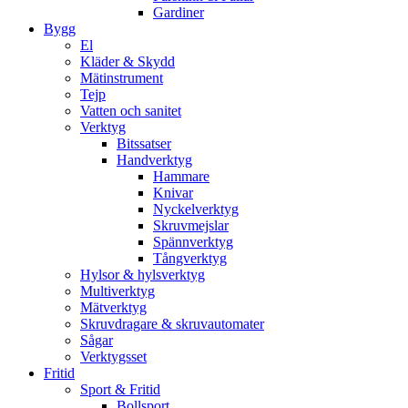
Gardiner
Bygg
El
Kläder & Skydd
Mätinstrument
Tejp
Vatten och sanitet
Verktyg
Bitssatser
Handverktyg
Hammare
Knivar
Nyckelverktyg
Skruvmejslar
Spännverktyg
Tångverktyg
Hylsor & hylsverktyg
Multiverktyg
Mätverktyg
Skruvdragare & skruvautomater
Sågar
Verktygsset
Fritid
Sport & Fritid
Bollsport