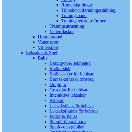
Romerska ringar
Tillbehör till träningsställning
Träningsband
Träningsredskap för ben
Träningsutrustning
Vattenflaskor
Utomhusspel
Vattensport
Vintersport
Leksaker & Spel
Baby
Babygym & lekmattor
Badkarslek
Badleksaker för bebisar
Barnsäkerhet & omsorg
Dragdjur
Gosedjur för bebisar
Interaktiva leksaker
Klossar
Leksaksbilar för bebisar
Leksaksfigurer för bebisar
Pottor & Pallar
Pussel för små barn
Spark- och gåbilar