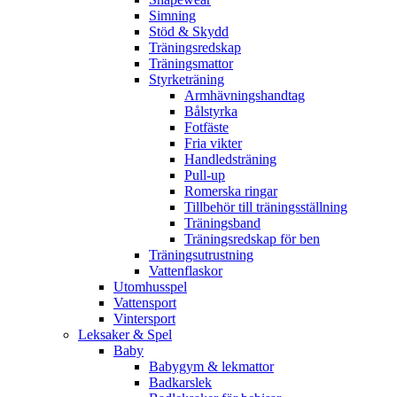
Simning
Stöd & Skydd
Träningsredskap
Träningsmattor
Styrketräning
Armhävningshandtag
Bålstyrka
Fotfäste
Fria vikter
Handledsträning
Pull-up
Romerska ringar
Tillbehör till träningsställning
Träningsband
Träningsredskap för ben
Träningsutrustning
Vattenflaskor
Utomhusspel
Vattensport
Vintersport
Leksaker & Spel
Baby
Babygym & lekmattor
Badkarslek