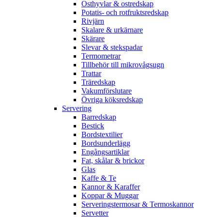
Osthyvlar & ostredskap
Potatis- och rotfruktsredskap
Rivjärn
Skalare & urkärnare
Skärare
Slevar & stekspadar
Termometrar
Tillbehör till mikrovågsugn
Trattar
Träredskap
Vakumförslutare
Övriga köksredskap
Servering
Barredskap
Bestick
Bordstextilier
Bordsunderlägg
Engångsartiklar
Fat, skålar & brickor
Glas
Kaffe & Te
Kannor & Karaffer
Koppar & Muggar
Serveringstermosar & Termoskannor
Servetter