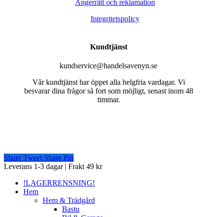
Ångerrätt och reklamation
Integritetspolicy
Kundtjänst
kundservice@handelsavenyn.se
Vår kundtjänst har öppet alla helgfria vardagar. Vi
besvarar dina frågor så fort som möjligt, senast inom 48
timmar.
Share
Tweet
Share
Pin
Close
Leverans 1-3 dagar | Frakt 49 kr
Menu
!LAGERRENSNING!
Hem
Hem & Trädgård
Bastu