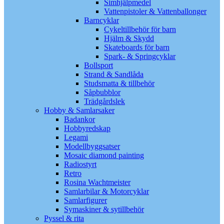
Simhjälpmedel
Vattenpistoler & Vattenballonger
Barncyklar
Cykeltillbehör för barn
Hjälm & Skydd
Skateboards för barn
Spark- & Springcyklar
Bollsport
Strand & Sandlåda
Studsmatta & tillbehör
Såpbubblor
Trädgårdslek
Hobby & Samlarsaker
Badankor
Hobbyredskap
Legami
Modellbyggsatser
Mosaic diamond painting
Radiostyrt
Retro
Rosina Wachtmeister
Samlarbilar & Motorcyklar
Samlarfigurer
Symaskiner & sytillbehör
Pyssel & rita