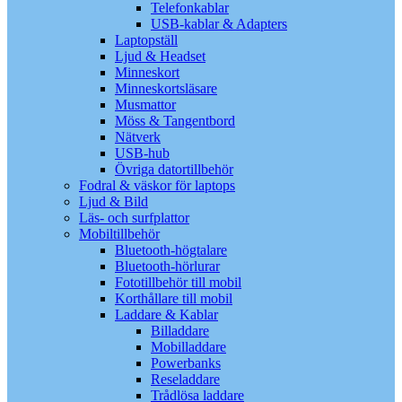
Telefonkablar
USB-kablar & Adapters
Laptopställ
Ljud & Headset
Minneskort
Minneskortsläsare
Musmattor
Möss & Tangentbord
Nätverk
USB-hub
Övriga datortillbehör
Fodral & väskor för laptops
Ljud & Bild
Läs- och surfplattor
Mobiltillbehör
Bluetooth-högtalare
Bluetooth-hörlurar
Fototillbehör till mobil
Korthållare till mobil
Laddare & Kablar
Billaddare
Mobilladdare
Powerbanks
Reseladdare
Trådlösa laddare