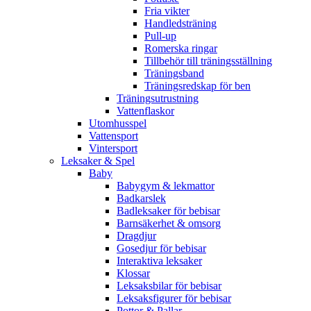
Fria vikter
Handledsträning
Pull-up
Romerska ringar
Tillbehör till träningsställning
Träningsband
Träningsredskap för ben
Träningsutrustning
Vattenflaskor
Utomhusspel
Vattensport
Vintersport
Leksaker & Spel
Baby
Babygym & lekmattor
Badkarslek
Badleksaker för bebisar
Barnsäkerhet & omsorg
Dragdjur
Gosedjur för bebisar
Interaktiva leksaker
Klossar
Leksaksbilar för bebisar
Leksaksfigurer för bebisar
Pottor & Pallar