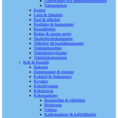
Underkläder och underklädestillbehör
Vakuumpåsar
Kontor
Larm & Säkerhet
Pool & tillbehör
Postlådor & husnummer
Resetillbehör
Roliga & smarta grejer
Skadedjursbekämpning
Tillbehör till hushållsapparater
Trädgårdsmöbler
Trädgårdsprydnader
Trädgårdsutrustning
Kök & Hushåll
Bakning
Dammsugare & moppar
Kokkärl & Stekpannor
Kryddor
Köksförvaring
Köksknivar
Köksmaskiner
Bordsgrillar & våffeljärn
Brödrostar
Fritöser
Kaffemaskiner & kaffetillbehör