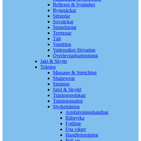
Reflexer & Synlighet
Ryggsäckar
Sittstolar
Sovsäckar
Strandstolar
Termosar
Tält
Vandring
Vattensäker förvaring
Överlevnadsutrustning
Jakt & Skytte
Träning
Massage & Stretching
Shapewear
Simning
Stöd & Skydd
Träningsredskap
Träningsmattor
Styrketräning
Armhävningshandtag
Bålstyrka
Fotfäste
Fria vikter
Handledsträning
Pull-up