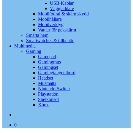
USB-Kablar
Väggladdare
Mobilfodral & skärmskydd
Mobilhållare
Mobilverktyg
Vantar för pekskärm
Smarta hem
Smartwatches & tillbehör
Multimedia
Gaming
Gamepad
Gamingmus
Gamingset
Gamingtangentbord
Headset
Musmatta
Nintendo Switch
Playstation
Spelkonsol
Xbox
search
0