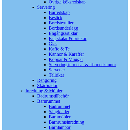
Övriga köksredskap
Servering
Barredskap
Bestick
Bordstextilier
Bordsunderlägg
Engångsartiklar
Fat, skålar & brickor
Glas
Kaffe & Te
Kannor & Karaffer
Koppar & Muggar
Serveringstermosar & Termoskannor
Servetter
Tallrikar
Rengöring
Skärbrädor
Inredning & Möbler
Badrumstillbehör
Barnrummet
Badrummet
Sängkläder
Barnmöbler
Barnrumsinredning
Barnlampor