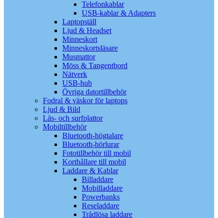
Telefonkablar
USB-kablar & Adapters
Laptopställ
Ljud & Headset
Minneskort
Minneskortsläsare
Musmattor
Möss & Tangentbord
Nätverk
USB-hub
Övriga datortillbehör
Fodral & väskor för laptops
Ljud & Bild
Läs- och surfplattor
Mobiltillbehör
Bluetooth-högtalare
Bluetooth-hörlurar
Fototillbehör till mobil
Korthållare till mobil
Laddare & Kablar
Billaddare
Mobilladdare
Powerbanks
Reseladdare
Trådlösa laddare