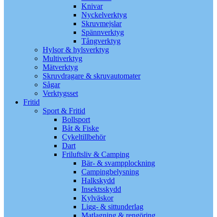
Knivar
Nyckelverktyg
Skruvmejslar
Spännverktyg
Tångverktyg
Hylsor & hylsverktyg
Multiverktyg
Mätverktyg
Skruvdragare & skruvautomater
Sågar
Verktygsset
Fritid
Sport & Fritid
Bollsport
Båt & Fiske
Cykeltillbehör
Dart
Friluftsliv & Camping
Bär- & svampplockning
Campingbelysning
Halkskydd
Insektsskydd
Kylväskor
Ligg- & sittunderlag
Matlagning & rengöring