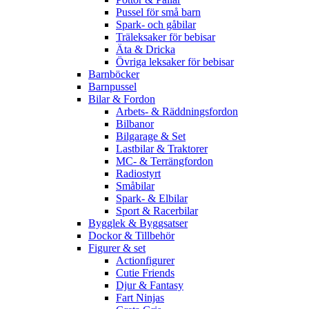
Pussel för små barn
Spark- och gåbilar
Träleksaker för bebisar
Äta & Dricka
Övriga leksaker för bebisar
Barnböcker
Barnpussel
Bilar & Fordon
Arbets- & Räddningsfordon
Bilbanor
Bilgarage & Set
Lastbilar & Traktorer
MC- & Terrängfordon
Radiostyrt
Småbilar
Spark- & Elbilar
Sport & Racerbilar
Bygglek & Byggsatser
Dockor & Tillbehör
Figurer & set
Actionfigurer
Cutie Friends
Djur & Fantasy
Fart Ninjas