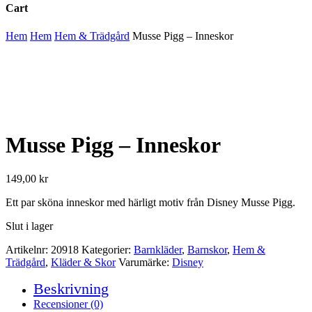
Cart
Close
Hem
Hem
Hem & Trädgård
Musse Pigg – Inneskor
Cart
Musse Pigg – Inneskor
149,00
kr
Ett par sköna inneskor med härligt motiv från Disney Musse Pigg.
Slut i lager
Artikelnr:
20918
Kategorier:
Barnkläder
,
Barnskor
,
Hem &
Trädgård
,
Kläder & Skor
Varumärke:
Disney
Beskrivning
Recensioner (0)