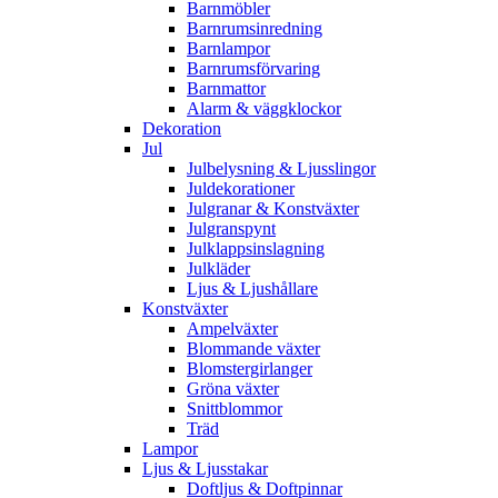
Barnmöbler
Barnrumsinredning
Barnlampor
Barnrumsförvaring
Barnmattor
Alarm & väggklockor
Dekoration
Jul
Julbelysning & Ljusslingor
Juldekorationer
Julgranar & Konstväxter
Julgranspynt
Julklappsinslagning
Julkläder
Ljus & Ljushållare
Konstväxter
Ampelväxter
Blommande växter
Blomstergirlanger
Gröna växter
Snittblommor
Träd
Lampor
Ljus & Ljusstakar
Doftljus & Doftpinnar