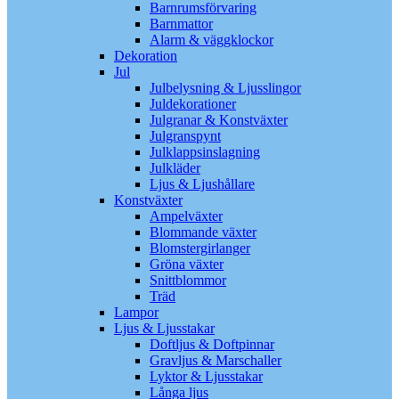
Barnrumsförvaring
Barnmattor
Alarm & väggklockor
Dekoration
Jul
Julbelysning & Ljusslingor
Juldekorationer
Julgranar & Konstväxter
Julgranspynt
Julklappsinslagning
Julkläder
Ljus & Ljushållare
Konstväxter
Ampelväxter
Blommande växter
Blomstergirlanger
Gröna växter
Snittblommor
Träd
Lampor
Ljus & Ljusstakar
Doftljus & Doftpinnar
Gravljus & Marschaller
Lyktor & Ljusstakar
Långa ljus