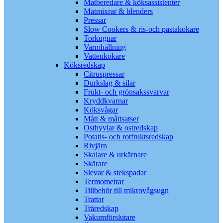
Matberedare & köksassistenter
Matmixrar & blenders
Pressar
Slow Cookers & ris-och pastakokare
Torkugnar
Varmhållning
Vattenkokare
Köksredskap
Citruspressar
Durkslag & silar
Frukt- och grönsakssvarvar
Kryddkvarnar
Köksvågar
Mått & måttsatser
Osthyvlar & ostredskap
Potatis- och rotfruktsredskap
Rivjärn
Skalare & urkärnare
Skärare
Slevar & stekspadar
Termometrar
Tillbehör till mikrovågsugn
Trattar
Träredskap
Vakumförslutare