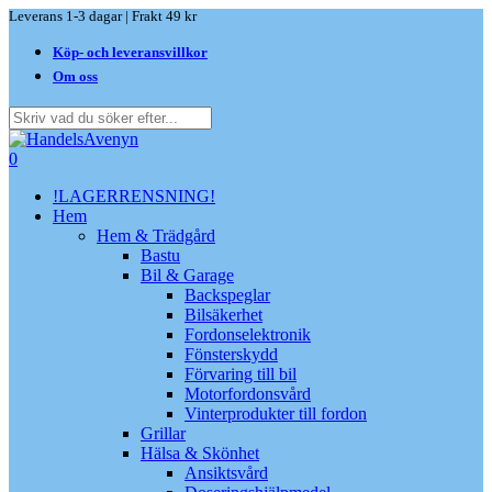
Skip
Leverans 1-3 dagar | Frakt 49 kr
to
Köp- och leveransvillkor
main
content
Om oss
Close
Search
search
0
Menu
!LAGERRENSNING!
Hem
Hem & Trädgård
Bastu
Bil & Garage
Backspeglar
Bilsäkerhet
Fordonselektronik
Fönsterskydd
Förvaring till bil
Motorfordonsvård
Vinterprodukter till fordon
Grillar
Hälsa & Skönhet
Ansiktsvård