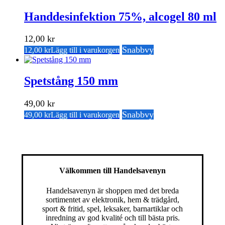
Handdesinfektion 75%, alcogel 80 ml
12,00
kr
Snabbvy
12,00
kr
Lägg till i varukorgen
Spetstång 150 mm
49,00
kr
Snabbvy
49,00
kr
Lägg till i varukorgen
Välkommen till Handelsavenyn
Handelsavenyn är shoppen med det breda
sortimentet av elektronik, hem & trädgård,
sport & fritid, spel, leksaker, barnartiklar och
inredning av god kvalité och till bästa pris.