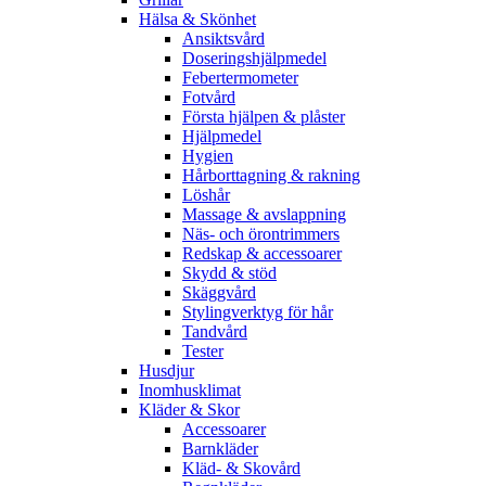
Hälsa & Skönhet
Ansiktsvård
Doseringshjälpmedel
Febertermometer
Fotvård
Första hjälpen & plåster
Hjälpmedel
Hygien
Hårborttagning & rakning
Löshår
Massage & avslappning
Näs- och örontrimmers
Redskap & accessoarer
Skydd & stöd
Skäggvård
Stylingverktyg för hår
Tandvård
Tester
Husdjur
Inomhusklimat
Kläder & Skor
Accessoarer
Barnkläder
Kläd- & Skovård