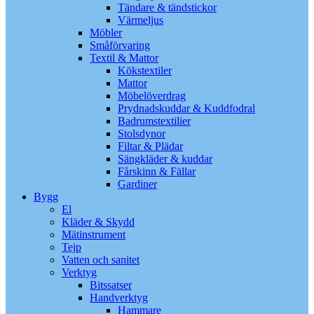
Tändare & tändstickor
Värmeljus
Möbler
Småförvaring
Textil & Mattor
Kökstextiler
Mattor
Möbelöverdrag
Prydnadskuddar & Kuddfodral
Badrumstextilier
Stolsdynor
Filtar & Plädar
Sängkläder & kuddar
Fårskinn & Fällar
Gardiner
Bygg
El
Kläder & Skydd
Mätinstrument
Tejp
Vatten och sanitet
Verktyg
Bitssatser
Handverktyg
Hammare