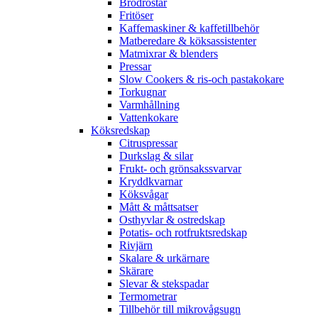
Brödrostar
Fritöser
Kaffemaskiner & kaffetillbehör
Matberedare & köksassistenter
Matmixrar & blenders
Pressar
Slow Cookers & ris-och pastakokare
Torkugnar
Varmhållning
Vattenkokare
Köksredskap
Citruspressar
Durkslag & silar
Frukt- och grönsakssvarvar
Kryddkvarnar
Köksvågar
Mått & måttsatser
Osthyvlar & ostredskap
Potatis- och rotfruktsredskap
Rivjärn
Skalare & urkärnare
Skärare
Slevar & stekspadar
Termometrar
Tillbehör till mikrovågsugn