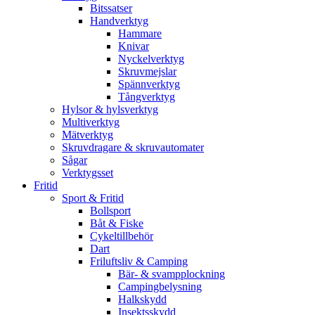
Bitssatser
Handverktyg
Hammare
Knivar
Nyckelverktyg
Skruvmejslar
Spännverktyg
Tångverktyg
Hylsor & hylsverktyg
Multiverktyg
Mätverktyg
Skruvdragare & skruvautomater
Sågar
Verktygsset
Fritid
Sport & Fritid
Bollsport
Båt & Fiske
Cykeltillbehör
Dart
Friluftsliv & Camping
Bär- & svampplockning
Campingbelysning
Halkskydd
Insektsskydd