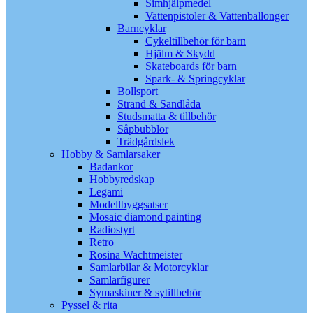
Simhjälpmedel
Vattenpistoler & Vattenballonger
Barncyklar
Cykeltillbehör för barn
Hjälm & Skydd
Skateboards för barn
Spark- & Springcyklar
Bollsport
Strand & Sandlåda
Studsmatta & tillbehör
Såpbubblor
Trädgårdslek
Hobby & Samlarsaker
Badankor
Hobbyredskap
Legami
Modellbyggsatser
Mosaic diamond painting
Radiostyrt
Retro
Rosina Wachtmeister
Samlarbilar & Motorcyklar
Samlarfigurer
Symaskiner & sytillbehör
Pyssel & rita