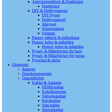
Anteckningsblock & Dagböcker
Dagböcker
DIY & Hobbymaterial
DIY Pyssel
Hobbymaterial
Julpyssel
Klistermärken
Origami
Papper, ritblock & målardukar
Pennor, kritor & målarfärg
Pennor, kritor & målarfärg
Pyssel- & Målarböcker för barn
Pyssel- & Målarböcker för vuxna
Pysselset & pärlor
Elektronik
Batterier
Datorkomponenter
Datortillbehör
Kablar & Adaptrar
HDMI-kablar
Kabelhantering
Nätverkskablar
Patchkablar
Sata-kablar
Skrivarkablar