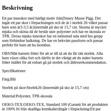
Beskrivning
Ett par inneskor med härligt motiv frånDisney Musse Pigg. Det
ingår ett par skor i förpackningen och de är i storlek 26 vilket passar
barn som är3-3,5 år.Innermått på sko är 15,7 cm. Skorna är mycket
mjuka och sköna då de består utav polyester och har en skosula av
TPR. Dessa mjuka inneskor har en mönstrad sula med bra grepp
som förhindrar halkning. De har en bekväm passform och passar
perfekt för barn att ha inomhus.
OBS!Mät barnets fötter för att se till så att du får rätt storlek. Alla
barn växer olika fort och därför är det viktigt att du mäter barnets
fötter istället för att enbart gå på storlek och åldersrekommendation.
Specifikationer
Färg:Blå
Storlek på skor:Storlek26 (Innermått på sko är 15,7 cm)
Material:Polyester, TPR-skosula
OEKO-TEX:OEKO-TEX, Standard 100 (Garanti för att produkten
är 100% fri från skadliga kemikalier)Ingår i förpackning:Ett par