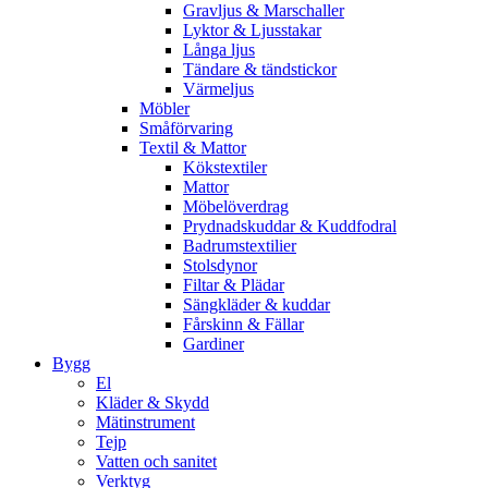
Gravljus & Marschaller
Lyktor & Ljusstakar
Långa ljus
Tändare & tändstickor
Värmeljus
Möbler
Småförvaring
Textil & Mattor
Kökstextiler
Mattor
Möbelöverdrag
Prydnadskuddar & Kuddfodral
Badrumstextilier
Stolsdynor
Filtar & Plädar
Sängkläder & kuddar
Fårskinn & Fällar
Gardiner
Bygg
El
Kläder & Skydd
Mätinstrument
Tejp
Vatten och sanitet
Verktyg