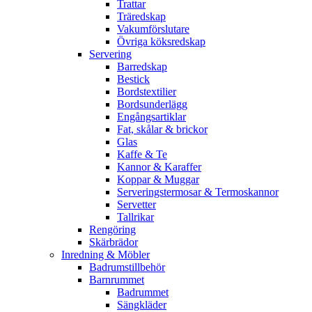
Trattar
Träredskap
Vakumförslutare
Övriga köksredskap
Servering
Barredskap
Bestick
Bordstextilier
Bordsunderlägg
Engångsartiklar
Fat, skålar & brickor
Glas
Kaffe & Te
Kannor & Karaffer
Koppar & Muggar
Serveringstermosar & Termoskannor
Servetter
Tallrikar
Rengöring
Skärbrädor
Inredning & Möbler
Badrumstillbehör
Barnrummet
Badrummet
Sängkläder