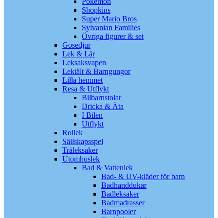
Pokémon
Shopkins
Super Mario Bros
Sylvanian Families
Övriga figurer & set
Gosedjur
Lek & Lär
Leksaksvapen
Lektält & Barngungor
Lilla hemmet
Resa & Utflykt
Bilbarnstolar
Dricka & Äta
I Bilen
Utflykt
Rollek
Sällskapsspel
Träleksaker
Utomhuslek
Bad & Vattenlek
Bad- & UV-kläder för barn
Badhanddukar
Badleksaker
Badmadrasser
Barnpooler