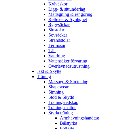
Kylväskor
Ligg- & sittunderlag
Matlagning & rengöring
Reflexer & Synlighet
Ryggsäckar
Sittstolar
Sovsäckar
Strandstolar
Termosar
Tält
Vandring
Vattensäker förvaring
Överlevnadsutrustning
Jakt & Skytte
Träning
Massage & Stretching
Shapewear
Simning
Stöd & Skydd
Träningsredskap
Träningsmattor
Styrketräning
Armhävningshandtag
Bålstyrka
Fotfäste