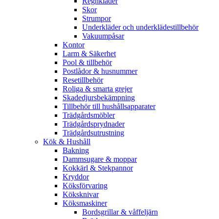
Regnkläder
Skor
Strumpor
Underkläder och underklädestillbehör
Vakuumpåsar
Kontor
Larm & Säkerhet
Pool & tillbehör
Postlådor & husnummer
Resetillbehör
Roliga & smarta grejer
Skadedjursbekämpning
Tillbehör till hushållsapparater
Trädgårdsmöbler
Trädgårdsprydnader
Trädgårdsutrustning
Kök & Hushåll
Bakning
Dammsugare & moppar
Kokkärl & Stekpannor
Kryddor
Köksförvaring
Köksknivar
Köksmaskiner
Bordsgrillar & våffeljärn