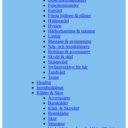
Doseringshjälpmedel
Febertermometer
Fotvård
Första hjälpen & plåster
Hjälpmedel
Hygien
Hårborttagning & rakning
Löshår
Massage & avslappning
Näs- och örontrimmers
Redskap & accessoarer
Skydd & stöd
Skäggvård
Stylingverktyg för hår
Tandvård
Tester
Husdjur
Inomhusklimat
Kläder & Skor
Accessoarer
Barnkläder
Kläd- & Skovård
Regnkläder
Skor
Strumpor