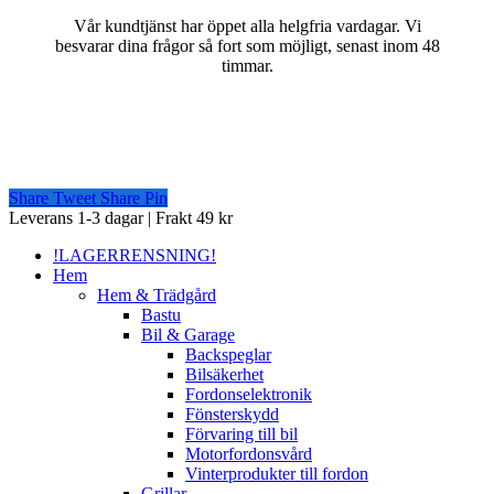
Vår kundtjänst har öppet alla helgfria vardagar. Vi
besvarar dina frågor så fort som möjligt, senast inom 48
timmar.
Share
Tweet
Share
Pin
Close
Leverans 1-3 dagar | Frakt 49 kr
Menu
!LAGERRENSNING!
Hem
Hem & Trädgård
Bastu
Bil & Garage
Backspeglar
Bilsäkerhet
Fordonselektronik
Fönsterskydd
Förvaring till bil
Motorfordonsvård
Vinterprodukter till fordon
Grillar