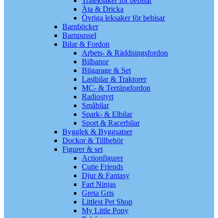
Träleksaker för bebisar
Äta & Dricka
Övriga leksaker för bebisar
Barnböcker
Barnpussel
Bilar & Fordon
Arbets- & Räddningsfordon
Bilbanor
Bilgarage & Set
Lastbilar & Traktorer
MC- & Terrängfordon
Radiostyrt
Småbilar
Spark- & Elbilar
Sport & Racerbilar
Bygglek & Byggsatser
Dockor & Tillbehör
Figurer & set
Actionfigurer
Cutie Friends
Djur & Fantasy
Fart Ninjas
Greta Gris
Littlest Pet Shop
My Little Pony