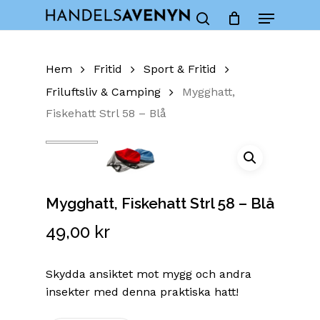
Skip
Menu
to
Close
Cart
search
Cart
main
content
Hem
Fritid
Sport & Fritid
Friluftsliv & Camping
Mygghatt,
Fiskehatt Strl 58 – Blå
Mygghatt, Fiskehatt Strl 58 – Blå
49,00
kr
Skydda ansiktet mot mygg och andra
insekter med denna praktiska hatt!