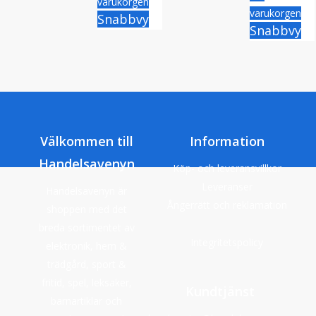
varukorgen
varukorgen
Snabbvy
Snabbvy
Välkommen till
Information
Handelsavenyn
Köp- och leveransvillkor
Leveranser
Handelsavenyn är
Ångerrätt och reklamation
shoppen med det
breda sortimentet av
Integritetspolicy
elektronik, hem &
trädgård, sport &
fritid, spel, leksaker,
Kundtjänst
barnartiklar och