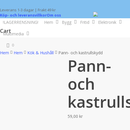
Skip
Leverans 1-3 dagar | Frakt 49 kr
to
Köp- och leveransvillkor
Om oss
main
!LAGERRENSNING!
Hem
Bygg
Fritid
Elektronik
content
Cart
Multimedia
Close
search
0
Cart
Hem
Hem
Kök & Hushåll
Pann- och kastrullskydd
Pann-
och
kastrul
59,00
kr