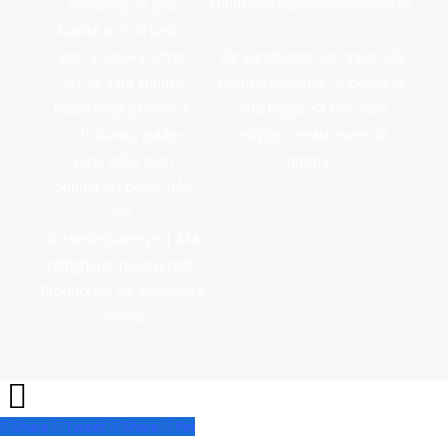
kundservice@handelsavenyn.se
inredning av god
kvalité och till bästa
pris. Vi strävar efter
Vår kundtjänst har öppet alla
att ge våra kunder
helgfria vardagar. Vi besvarar
bästa möjliga service
dina frågor så fort som
och skänka glädje
möjligt, senast inom 48
varje gång man
timmar.
öppnar ett paket från
oss.
©
Handelsavenyn | Alla
rättigheter reserverade.
Producerat av:
Anderberg
Media
Share
Tweet
Share
Pin