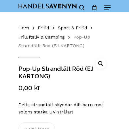
Skip
Menu
to
Close
Cart
search
Cart
main
content
Hem
Fritid
Sport & Fritid
Friluftsliv & Camping
Pop-Up
Strandtält Röd (EJ KARTONG)
Pop-Up Strandtält Röd (EJ
KARTONG)
0,00
kr
Detta strandtält skyddar ditt barn mot
solens starka UV-strålar!