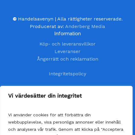
©
Handelsavenyn | Alla rättigheter reserverade.
Producerat av:
Anderberg Media
Information
Köp- och leveransvillkor
Leveranser
Ångerrätt och reklamation
Integritetspolicy
Kundtjänst
Vi värdesätter din integritet
kundservice@handelsavenyn.se
Vi använder cookies för att förbättra din
Vår kundtjänst har öppet alla helgfria vardagar.
webbupplevelse, visa personliga annonser eller innehåll
Vi besvarar dina frågor så fort som möjligt,
och analysera vår trafik. Genom att klicka på "Acceptera
senast inom 48 timmar.