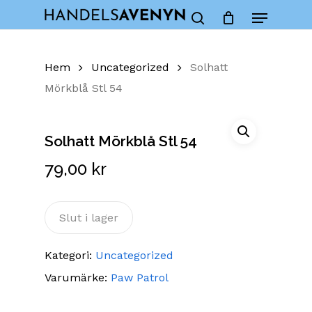
Skip
Menu
to
Close
Cart
search
Cart
main
content
Hem
Uncategorized
Solhatt
Mörkblå Stl 54
Solhatt Mörkblå Stl 54
79,00
kr
Slut i lager
Kategori:
Uncategorized
Varumärke:
Paw Patrol