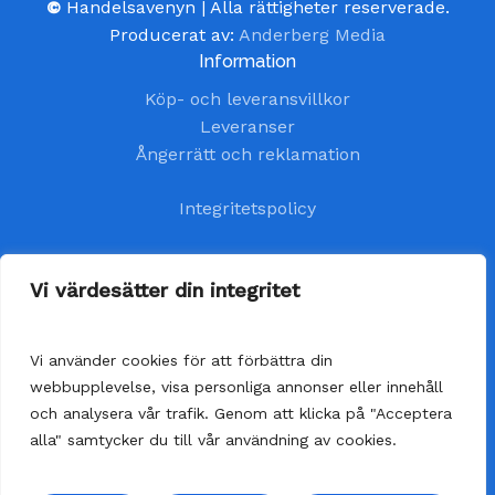
©
Handelsavenyn | Alla rättigheter reserverade.
Producerat av:
Anderberg Media
Information
Köp- och leveransvillkor
Leveranser
Ångerrätt och reklamation
Integritetspolicy
Kundtjänst
Vi värdesätter din integritet
kundservice@handelsavenyn.se
Vi använder cookies för att förbättra din
Vår kundtjänst har öppet alla helgfria vardagar.
webbupplevelse, visa personliga annonser eller innehåll
Vi besvarar dina frågor så fort som möjligt,
och analysera vår trafik. Genom att klicka på "Acceptera
senast inom 48 timmar.
alla" samtycker du till vår användning av cookies.