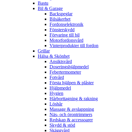
Bastu
Bil & Garage
Backspeglar
Bilsäkerhet
Fordonselektronik
Fönsterskydd
Förvaring till bil
Motorfordonsvård
Vinterprodukter till fordon
Grillar
Hälsa & Skönhet
Ansiktsvård
Doseringshjälpmedel
Febertermometer
Fotvård
Första hjälpen & plåster
Hjälpmedel
Hygien
Hårborttagning & rakning
Löshår
Massage & avslappning
Näs- och örontrimmers
Redskap & accessoarer
Skydd & stöd
Skäggvård