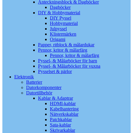
Anteckningsblock & Dagböcker
Dagböcker
DIY & Hobbymaterial
DIY Pyssel
Hobbymaterial
Julpyssel
Klistermärken
Origami
Papper, ritblock & målardukar
Pennor, kritor & målarfärg
Pennor, kritor & målarfärg
Pyssel- & Målarböcker för barn
Pyssel- & Målarböcker för vuxna
Pysselset & pärlor
Elektronik
Batterier
Datorkomponenter
Datortillbehör
Kablar & Adaptrar
HDMI-kablar
Kabelhantering
Nätverkskablar
Patchkablar
Sata-kablar
Skrivarkablar