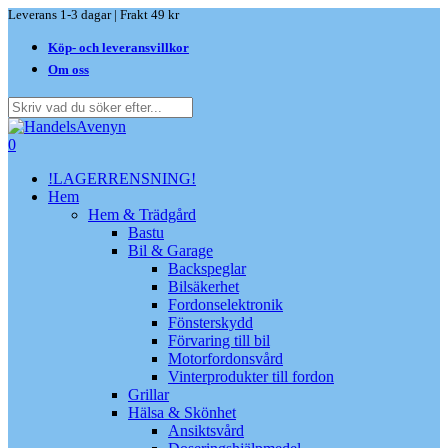
Skip
Leverans 1-3 dagar | Frakt 49 kr
to
Köp- och leveransvillkor
main
content
Om oss
Close
Search
search
0
Menu
!LAGERRENSNING!
Hem
Hem & Trädgård
Bastu
Bil & Garage
Backspeglar
Bilsäkerhet
Fordonselektronik
Fönsterskydd
Förvaring till bil
Motorfordonsvård
Vinterprodukter till fordon
Grillar
Hälsa & Skönhet
Ansiktsvård