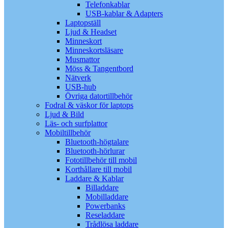
Telefonkablar
USB-kablar & Adapters
Laptopställ
Ljud & Headset
Minneskort
Minneskortsläsare
Musmattor
Möss & Tangentbord
Nätverk
USB-hub
Övriga datortillbehör
Fodral & väskor för laptops
Ljud & Bild
Läs- och surfplattor
Mobiltillbehör
Bluetooth-högtalare
Bluetooth-hörlurar
Fototillbehör till mobil
Korthållare till mobil
Laddare & Kablar
Billaddare
Mobilladdare
Powerbanks
Reseladdare
Trådlösa laddare