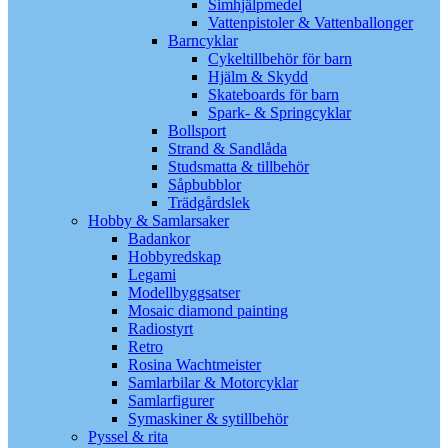
Simhjälpmedel
Vattenpistoler & Vattenballonger
Barncyklar
Cykeltillbehör för barn
Hjälm & Skydd
Skateboards för barn
Spark- & Springcyklar
Bollsport
Strand & Sandlåda
Studsmatta & tillbehör
Såpbubblor
Trädgårdslek
Hobby & Samlarsaker
Badankor
Hobbyredskap
Legami
Modellbyggsatser
Mosaic diamond painting
Radiostyrt
Retro
Rosina Wachtmeister
Samlarbilar & Motorcyklar
Samlarfigurer
Symaskiner & sytillbehör
Pyssel & rita