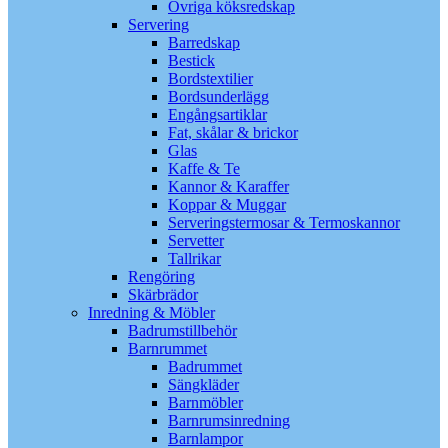
Övriga köksredskap
Servering
Barredskap
Bestick
Bordstextilier
Bordsunderlägg
Engångsartiklar
Fat, skålar & brickor
Glas
Kaffe & Te
Kannor & Karaffer
Koppar & Muggar
Serveringstermosar & Termoskannor
Servetter
Tallrikar
Rengöring
Skärbrädor
Inredning & Möbler
Badrumstillbehör
Barnrummet
Badrummet
Sängkläder
Barnmöbler
Barnrumsinredning
Barnlampor