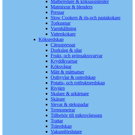
Matberedare & köksassistenter
Matmixrar & blenders
Pressar
Slow Cookers & ris-och pastakokare
Torkugnar
Varmhållning
Vattenkokare
Köksredskap
Citruspressar
Durkslag & silar
Frukt- och grönsakssvarvar
Kryddkvarnar
Köksvågar
Mått & måttsatser
Osthyvlar & ostredskap
Potatis- och rotfruktsredskap
Rivjärn
Skalare & urkärnare
Skärare
Slevar & stekspadar
Termometrar
Tillbehör till mikrovågsugn
Trattar
Träredskap
Vakumförslutare