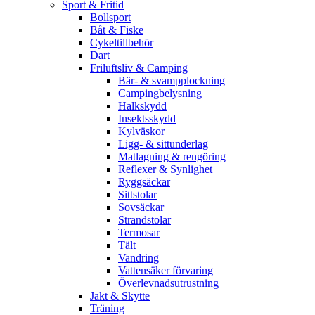
Sport & Fritid
Bollsport
Båt & Fiske
Cykeltillbehör
Dart
Friluftsliv & Camping
Bär- & svampplockning
Campingbelysning
Halkskydd
Insektsskydd
Kylväskor
Ligg- & sittunderlag
Matlagning & rengöring
Reflexer & Synlighet
Ryggsäckar
Sittstolar
Sovsäckar
Strandstolar
Termosar
Tält
Vandring
Vattensäker förvaring
Överlevnadsutrustning
Jakt & Skytte
Träning