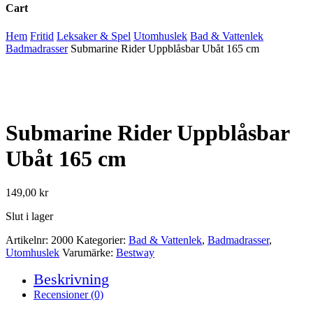
Cart
Close
Hem
Fritid
Leksaker & Spel
Utomhuslek
Bad & Vattenlek
Cart
Badmadrasser
Submarine Rider Uppblåsbar Ubåt 165 cm
Submarine Rider Uppblåsbar
Ubåt 165 cm
149,00
kr
Slut i lager
Artikelnr:
2000
Kategorier:
Bad & Vattenlek
,
Badmadrasser
,
Utomhuslek
Varumärke:
Bestway
Beskrivning
Recensioner (0)