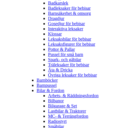
Badkarslek
Badleksaker för bebisar
Barnsäkerhet & omsorg
Dragdjur
Gosedjur för bebisar
Interaktiva leksaker
Klossar
Leksaksbilar för bebisar
Leksaksfigurer för bebisar
Pottor & Pallar
Pussel för små barn
Spark- och gåbilar
Träleksaker för bebisar
Äta & Dricka
Övriga leksaker för bebisar
Barnböcker
Barnpussel
Bilar & Fordon
Arbets- & Räddningsfordon
Bilbanor
Bilgarage & Set
Lastbilar & Traktorer
MC- & Terrängfordon
Radiostyrt
Småbilar