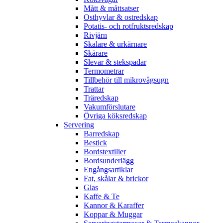
Mått & måttsatser
Osthyvlar & ostredskap
Potatis- och rotfruktsredskap
Rivjärn
Skalare & urkärnare
Skärare
Slevar & stekspadar
Termometrar
Tillbehör till mikrovågsugn
Trattar
Träredskap
Vakumförslutare
Övriga köksredskap
Servering
Barredskap
Bestick
Bordstextilier
Bordsunderlägg
Engångsartiklar
Fat, skålar & brickor
Glas
Kaffe & Te
Kannor & Karaffer
Koppar & Muggar