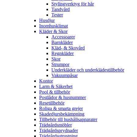
Stylingverktyg för hår
Tandvård
Tester
Husdjur
Inomhusklimat
Kläder & Skor
Accessoarer
Barnkläder
Kläd- & Skovård
Regnkläder
Skor
Strumpor
Underkläder och underklädestillbehör
Vakuumpåsar
Kontor
Larm & Säkerhet
Pool & tillbehör
Postlådor & husnummer
Resetillbehör
Roliga & smarta grejer
Skadedjursbekämpning
Tillbehör till hushållsapparater
Trädgårdsmöbler
Trädgårdsprydnader
Trädgårdsutrustning