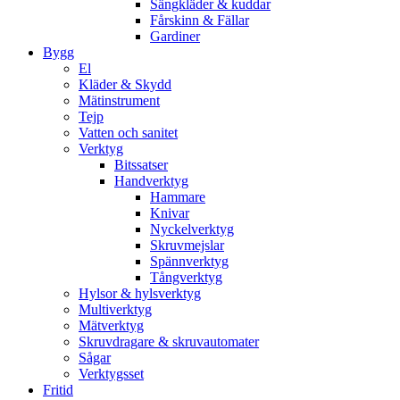
Sängkläder & kuddar
Fårskinn & Fällar
Gardiner
Bygg
El
Kläder & Skydd
Mätinstrument
Tejp
Vatten och sanitet
Verktyg
Bitssatser
Handverktyg
Hammare
Knivar
Nyckelverktyg
Skruvmejslar
Spännverktyg
Tångverktyg
Hylsor & hylsverktyg
Multiverktyg
Mätverktyg
Skruvdragare & skruvautomater
Sågar
Verktygsset
Fritid