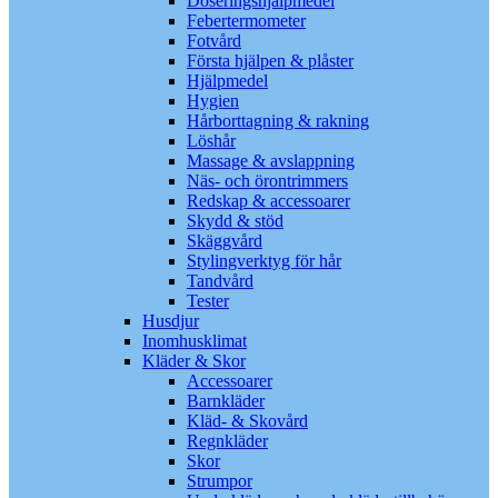
Doseringshjälpmedel
Febertermometer
Fotvård
Första hjälpen & plåster
Hjälpmedel
Hygien
Hårborttagning & rakning
Löshår
Massage & avslappning
Näs- och örontrimmers
Redskap & accessoarer
Skydd & stöd
Skäggvård
Stylingverktyg för hår
Tandvård
Tester
Husdjur
Inomhusklimat
Kläder & Skor
Accessoarer
Barnkläder
Kläd- & Skovård
Regnkläder
Skor
Strumpor