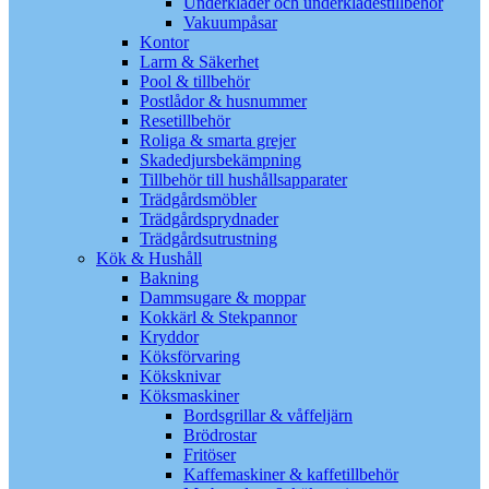
Underkläder och underklädestillbehör
Vakuumpåsar
Kontor
Larm & Säkerhet
Pool & tillbehör
Postlådor & husnummer
Resetillbehör
Roliga & smarta grejer
Skadedjursbekämpning
Tillbehör till hushållsapparater
Trädgårdsmöbler
Trädgårdsprydnader
Trädgårdsutrustning
Kök & Hushåll
Bakning
Dammsugare & moppar
Kokkärl & Stekpannor
Kryddor
Köksförvaring
Köksknivar
Köksmaskiner
Bordsgrillar & våffeljärn
Brödrostar
Fritöser
Kaffemaskiner & kaffetillbehör