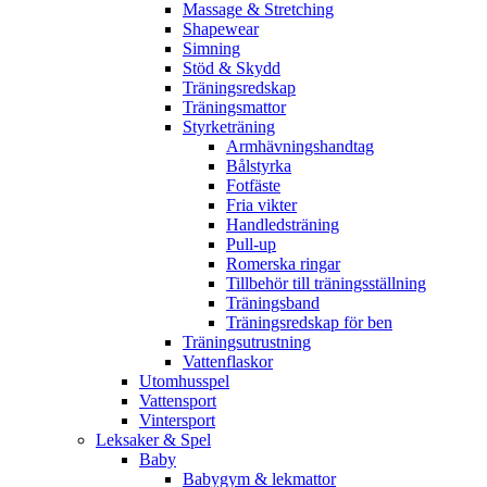
Massage & Stretching
Shapewear
Simning
Stöd & Skydd
Träningsredskap
Träningsmattor
Styrketräning
Armhävningshandtag
Bålstyrka
Fotfäste
Fria vikter
Handledsträning
Pull-up
Romerska ringar
Tillbehör till träningsställning
Träningsband
Träningsredskap för ben
Träningsutrustning
Vattenflaskor
Utomhusspel
Vattensport
Vintersport
Leksaker & Spel
Baby
Babygym & lekmattor