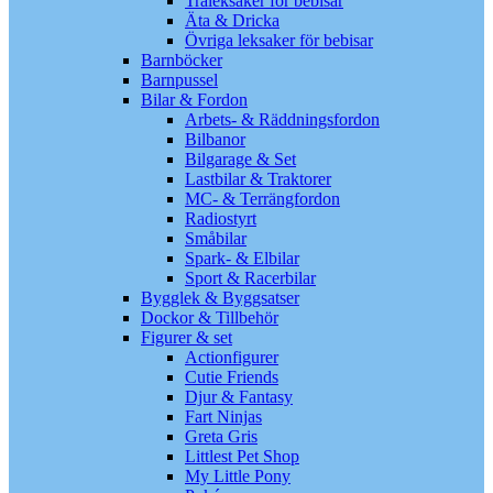
Träleksaker för bebisar
Äta & Dricka
Övriga leksaker för bebisar
Barnböcker
Barnpussel
Bilar & Fordon
Arbets- & Räddningsfordon
Bilbanor
Bilgarage & Set
Lastbilar & Traktorer
MC- & Terrängfordon
Radiostyrt
Småbilar
Spark- & Elbilar
Sport & Racerbilar
Bygglek & Byggsatser
Dockor & Tillbehör
Figurer & set
Actionfigurer
Cutie Friends
Djur & Fantasy
Fart Ninjas
Greta Gris
Littlest Pet Shop
My Little Pony