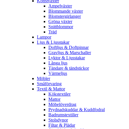
Konstväxter
Ampelväxter
Blommande växter
Blomstergirlanger
Gröna växter
Snittblommor
Träd
Lampor
Ljus & Ljusstakar
Doftljus & Doftpinnar
Gravljus & Marschaller
Lyktor & Ljusstakar
Långa ljus
Tändare & tändstickor
Värmeljus
Möbler
Småförvaring
Textil & Mattor
Kökstextiler
Mattor
Möbelöverdrag
Prydnadskuddar & Kuddfodral
Badrumstextilier
Stolsdynor
Filtar & Plädar