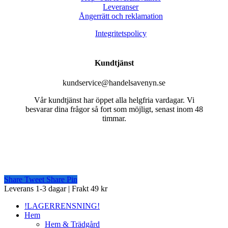
Leveranser
Ångerrätt och reklamation
Integritetspolicy
Kundtjänst
kundservice@handelsavenyn.se
Vår kundtjänst har öppet alla helgfria vardagar. Vi
besvarar dina frågor så fort som möjligt, senast inom 48
timmar.
Share
Tweet
Share
Pin
Close
Leverans 1-3 dagar | Frakt 49 kr
Menu
!LAGERRENSNING!
Hem
Hem & Trädgård