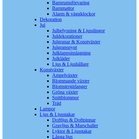
Barnrumsförvaring
Barnmattor
Alarm & väggklockor
Dekoration
Jul
Julbelysning & Ljusslingor
Juldekorationer
Julgranar & Konstväxter
Julgranspynt
Julklappsinslagning
Julkläder
Ljus & Ljushållare
Konstväxter
Ampelväxter
Blommande växter
Blomstergirlanger
Gröna växter
Snittblommor
Träd
Lampor
Ljus & Ljusstakar
Doftljus & Doftpinnar
Gravljus & Marschaller
Lyktor & Ljusstakar
Långa ljus