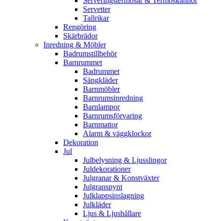
Serveringstermosar & Termoskannor
Servetter
Tallrikar
Rengöring
Skärbrädor
Inredning & Möbler
Badrumstillbehör
Barnrummet
Badrummet
Sängkläder
Barnmöbler
Barnrumsinredning
Barnlampor
Barnrumsförvaring
Barnmattor
Alarm & väggklockor
Dekoration
Jul
Julbelysning & Ljusslingor
Juldekorationer
Julgranar & Konstväxter
Julgranspynt
Julklappsinslagning
Julkläder
Ljus & Ljushållare