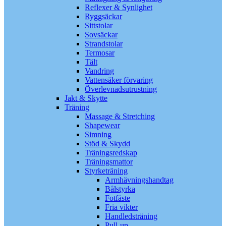
Reflexer & Synlighet
Ryggsäckar
Sittstolar
Sovsäckar
Strandstolar
Termosar
Tält
Vandring
Vattensäker förvaring
Överlevnadsutrustning
Jakt & Skytte
Träning
Massage & Stretching
Shapewear
Simning
Stöd & Skydd
Träningsredskap
Träningsmattor
Styrketräning
Armhävningshandtag
Bålstyrka
Fotfäste
Fria vikter
Handledsträning
Pull-up