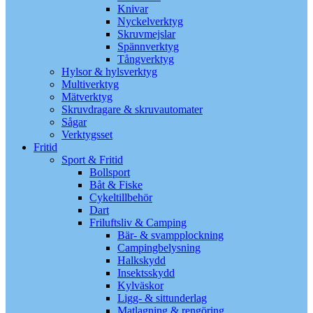
Knivar
Nyckelverktyg
Skruvmejslar
Spännverktyg
Tångverktyg
Hylsor & hylsverktyg
Multiverktyg
Mätverktyg
Skruvdragare & skruvautomater
Sågar
Verktygsset
Fritid
Sport & Fritid
Bollsport
Båt & Fiske
Cykeltillbehör
Dart
Friluftsliv & Camping
Bär- & svampplockning
Campingbelysning
Halkskydd
Insektsskydd
Kylväskor
Ligg- & sittunderlag
Matlagning & rengöring