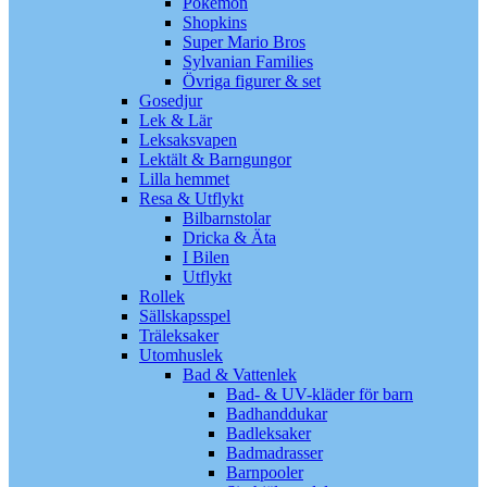
Pokémon
Shopkins
Super Mario Bros
Sylvanian Families
Övriga figurer & set
Gosedjur
Lek & Lär
Leksaksvapen
Lektält & Barngungor
Lilla hemmet
Resa & Utflykt
Bilbarnstolar
Dricka & Äta
I Bilen
Utflykt
Rollek
Sällskapsspel
Träleksaker
Utomhuslek
Bad & Vattenlek
Bad- & UV-kläder för barn
Badhanddukar
Badleksaker
Badmadrasser
Barnpooler