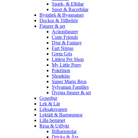
Spark- & Elbilar
Sport & Racerbilar
Bygglek & Byggsatser
Dockor & Tillbehör
Figurer & set
Actionfigurer
Cutie Friends
Djur & Fantasy
Fart Ninjas
Greta Gris
Littlest Pet Shop
My Little Pony
Pokémon
Shopkins
Super Mario Bros
Sylvanian Families
Övriga figurer & set
Gosedjur
Lek & Lär
Leksaksvapen
Lektält & Barngungor
Lilla hemmet
Resa & Utflykt
Bilbarnstolar
Dricka & Äta