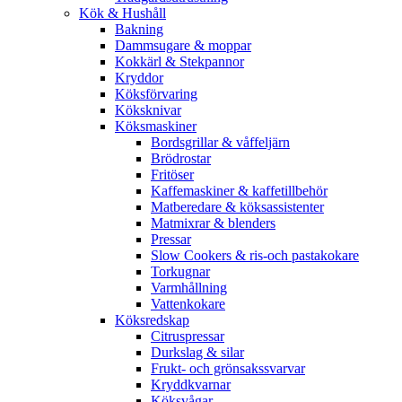
Kök & Hushåll
Bakning
Dammsugare & moppar
Kokkärl & Stekpannor
Kryddor
Köksförvaring
Köksknivar
Köksmaskiner
Bordsgrillar & våffeljärn
Brödrostar
Fritöser
Kaffemaskiner & kaffetillbehör
Matberedare & köksassistenter
Matmixrar & blenders
Pressar
Slow Cookers & ris-och pastakokare
Torkugnar
Varmhållning
Vattenkokare
Köksredskap
Citruspressar
Durkslag & silar
Frukt- och grönsakssvarvar
Kryddkvarnar
Köksvågar