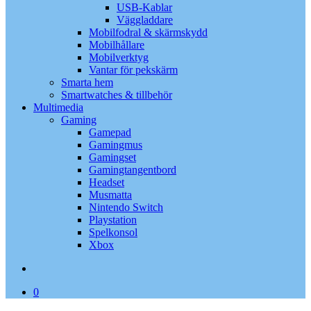
USB-Kablar
Väggladdare
Mobilfodral & skärmskydd
Mobilhållare
Mobilverktyg
Vantar för pekskärm
Smarta hem
Smartwatches & tillbehör
Multimedia
Gaming
Gamepad
Gamingmus
Gamingset
Gamingtangentbord
Headset
Musmatta
Nintendo Switch
Playstation
Spelkonsol
Xbox
search
0