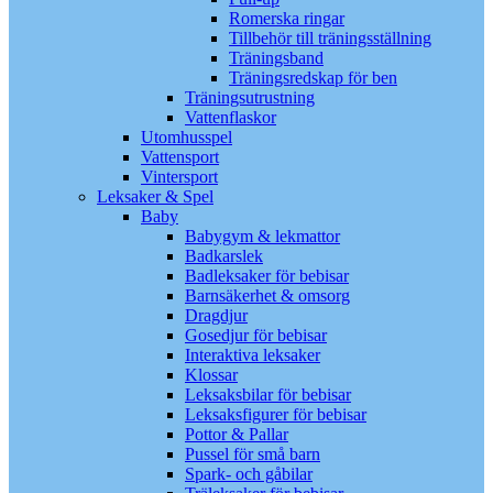
Romerska ringar
Tillbehör till träningsställning
Träningsband
Träningsredskap för ben
Träningsutrustning
Vattenflaskor
Utomhusspel
Vattensport
Vintersport
Leksaker & Spel
Baby
Babygym & lekmattor
Badkarslek
Badleksaker för bebisar
Barnsäkerhet & omsorg
Dragdjur
Gosedjur för bebisar
Interaktiva leksaker
Klossar
Leksaksbilar för bebisar
Leksaksfigurer för bebisar
Pottor & Pallar
Pussel för små barn
Spark- och gåbilar