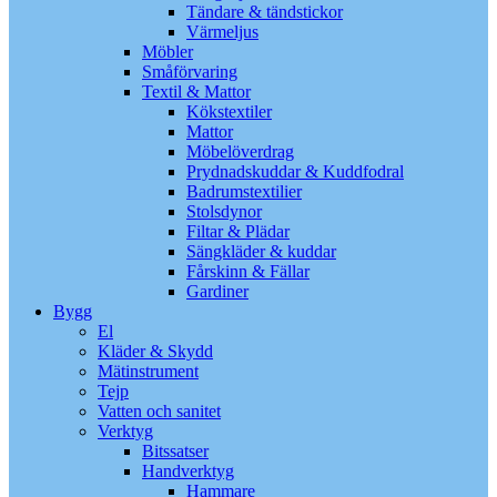
Tändare & tändstickor
Värmeljus
Möbler
Småförvaring
Textil & Mattor
Kökstextiler
Mattor
Möbelöverdrag
Prydnadskuddar & Kuddfodral
Badrumstextilier
Stolsdynor
Filtar & Plädar
Sängkläder & kuddar
Fårskinn & Fällar
Gardiner
Bygg
El
Kläder & Skydd
Mätinstrument
Tejp
Vatten och sanitet
Verktyg
Bitssatser
Handverktyg
Hammare