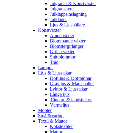
Julgranar & Konstväxter
Julgranspynt
Julklappsinslagning
Julkläder
Ljus & Ljushållare
Konstväxter
Ampelväxter
Blommande växter
Blomstergirlanger
Gröna växter
Snittblommor
Träd
Lampor
Ljus & Ljusstakar
Doftljus & Doftpinnar
Gravljus & Marschaller
Lyktor & Ljusstakar
Långa ljus
Tändare & tändstickor
Värmeljus
Möbler
Småförvaring
Textil & Mattor
Kökstextiler
Mattor