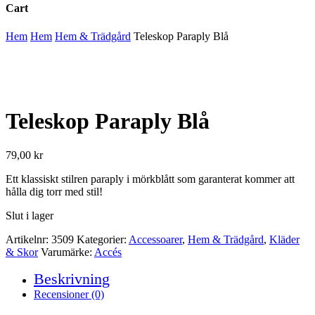
Cart
Close
Hem
Hem
Hem & Trädgård
Teleskop Paraply Blå
Cart
Teleskop Paraply Blå
79,00
kr
Ett klassiskt stilren paraply i mörkblått som garanterat kommer att
hålla dig torr med stil!
Slut i lager
Artikelnr:
3509
Kategorier:
Accessoarer
,
Hem & Trädgård
,
Kläder
& Skor
Varumärke:
Accés
Beskrivning
Recensioner (0)