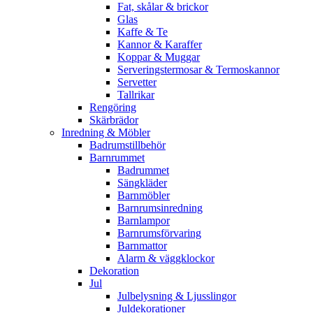
Fat, skålar & brickor
Glas
Kaffe & Te
Kannor & Karaffer
Koppar & Muggar
Serveringstermosar & Termoskannor
Servetter
Tallrikar
Rengöring
Skärbrädor
Inredning & Möbler
Badrumstillbehör
Barnrummet
Badrummet
Sängkläder
Barnmöbler
Barnrumsinredning
Barnlampor
Barnrumsförvaring
Barnmattor
Alarm & väggklockor
Dekoration
Jul
Julbelysning & Ljusslingor
Juldekorationer