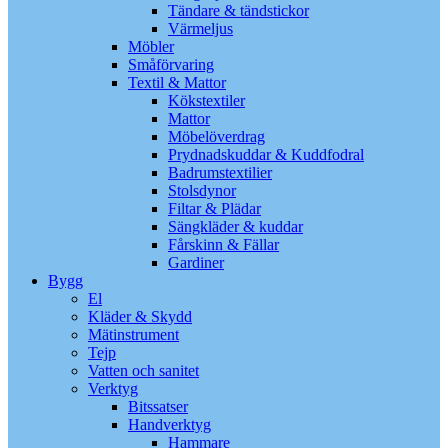
Tändare & tändstickor
Värmeljus
Möbler
Småförvaring
Textil & Mattor
Kökstextiler
Mattor
Möbelöverdrag
Prydnadskuddar & Kuddfodral
Badrumstextilier
Stolsdynor
Filtar & Plädar
Sängkläder & kuddar
Fårskinn & Fällar
Gardiner
Bygg
El
Kläder & Skydd
Mätinstrument
Tejp
Vatten och sanitet
Verktyg
Bitssatser
Handverktyg
Hammare