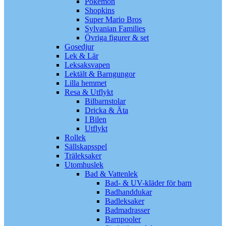
Pokémon
Shopkins
Super Mario Bros
Sylvanian Families
Övriga figurer & set
Gosedjur
Lek & Lär
Leksaksvapen
Lektält & Barngungor
Lilla hemmet
Resa & Utflykt
Bilbarnstolar
Dricka & Äta
I Bilen
Utflykt
Rollek
Sällskapsspel
Träleksaker
Utomhuslek
Bad & Vattenlek
Bad- & UV-kläder för barn
Badhanddukar
Badleksaker
Badmadrasser
Barnpooler