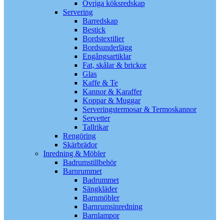
Övriga köksredskap
Servering
Barredskap
Bestick
Bordstextilier
Bordsunderlägg
Engångsartiklar
Fat, skålar & brickor
Glas
Kaffe & Te
Kannor & Karaffer
Koppar & Muggar
Serveringstermosar & Termoskannor
Servetter
Tallrikar
Rengöring
Skärbrädor
Inredning & Möbler
Badrumstillbehör
Barnrummet
Badrummet
Sängkläder
Barnmöbler
Barnrumsinredning
Barnlampor