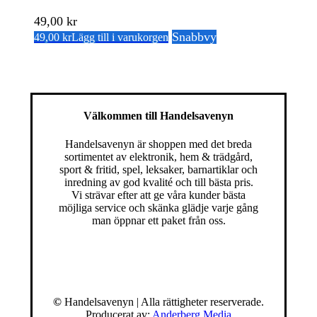
49,00
kr
Snabbvy
49,00
kr
Lägg till i varukorgen
Välkommen till Handelsavenyn
Handelsavenyn är shoppen med det breda
sortimentet av elektronik, hem & trädgård,
sport & fritid, spel, leksaker, barnartiklar och
inredning av god kvalité och till bästa pris.
Vi strävar efter att ge våra kunder bästa
möjliga service och skänka glädje varje gång
man öppnar ett paket från oss.
©
Handelsavenyn | Alla rättigheter reserverade.
Producerat av:
Anderberg Media