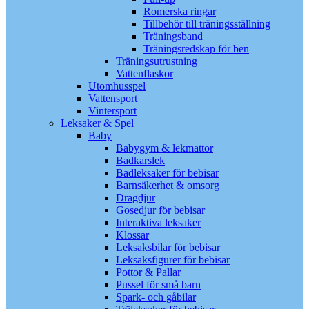
Romerska ringar
Tillbehör till träningsställning
Träningsband
Träningsredskap för ben
Träningsutrustning
Vattenflaskor
Utomhusspel
Vattensport
Vintersport
Leksaker & Spel
Baby
Babygym & lekmattor
Badkarslek
Badleksaker för bebisar
Barnsäkerhet & omsorg
Dragdjur
Gosedjur för bebisar
Interaktiva leksaker
Klossar
Leksaksbilar för bebisar
Leksaksfigurer för bebisar
Pottor & Pallar
Pussel för små barn
Spark- och gåbilar