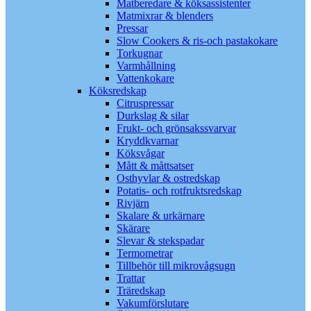
Matberedare & köksassistenter
Matmixrar & blenders
Pressar
Slow Cookers & ris-och pastakokare
Torkugnar
Varmhållning
Vattenkokare
Köksredskap
Citruspressar
Durkslag & silar
Frukt- och grönsakssvarvar
Kryddkvarnar
Köksvågar
Mått & måttsatser
Osthyvlar & ostredskap
Potatis- och rotfruktsredskap
Rivjärn
Skalare & urkärnare
Skärare
Slevar & stekspadar
Termometrar
Tillbehör till mikrovågsugn
Trattar
Träredskap
Vakumförslutare