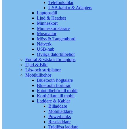
Telefonkablar
USB-kablar & Adapters
Laptopställ
Ljud & Headset
Minneskort
Minneskortsläsare
Musmattor
Möss & Tangentbord
Nätverk
USB-hub
Övriga datortillbehör
Fodral & väskor för laptops
Ljud & Bild
Läs- och surfplattor
Mobiltillbehör
Bluetooth-högtalare
Bluetooth-hörlurar
Fototillbehör till mobil
Korthållare till mobil
Laddare & Kablar
Billaddare
Mobilladdare
Powerbanks
Reseladdare
Trådlösa laddare