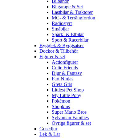
Bilbanor
Bilgarage & Set
Lastbilar & Traktorer
MC- & Terrängfordon
Radiostyrt
Småbilar
Spark- & Elbilar
Sport & Racerbilar
Bygglek & Byggsatser
Dockor & Tillbehör
Figurer & set
Actionfigurer
Cutie Friends
Djur & Fantasy
Fart Ninjas
Greta Gris
Littlest Pet Shop
My Little Pony
Pokémon
Shopkins
Super Mario Bros
Sylvanian Families
Övriga figurer & set
Gosedjur
Lek & Lär