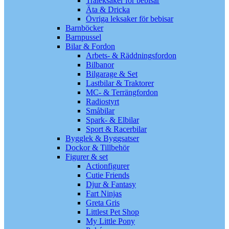
Träleksaker för bebisar
Äta & Dricka
Övriga leksaker för bebisar
Barnböcker
Barnpussel
Bilar & Fordon
Arbets- & Räddningsfordon
Bilbanor
Bilgarage & Set
Lastbilar & Traktorer
MC- & Terrängfordon
Radiostyrt
Småbilar
Spark- & Elbilar
Sport & Racerbilar
Bygglek & Byggsatser
Dockor & Tillbehör
Figurer & set
Actionfigurer
Cutie Friends
Djur & Fantasy
Fart Ninjas
Greta Gris
Littlest Pet Shop
My Little Pony