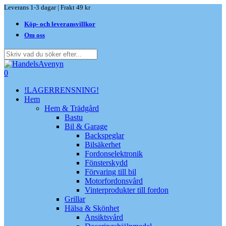
Skip
Leverans 1-3 dagar | Frakt 49 kr
to
Köp- och leveransvillkor
main
content
Om oss
Close
Search
search
0
Menu
!LAGERRENSNING!
Hem
Hem & Trädgård
Bastu
Bil & Garage
Backspeglar
Bilsäkerhet
Fordonselektronik
Fönsterskydd
Förvaring till bil
Motorfordonsvård
Vinterprodukter till fordon
Grillar
Hälsa & Skönhet
Ansiktsvård