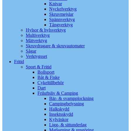
Knivar
Nyckelverktyg
Skruvmejslar
Spännverktyg
Tångverktyg
Hylsor & hylsverktyg
Multiverktyg
Mätverktyg
Skruvdragare & skruvautomater
Sågar
Verktygsset
Fritid
Sport & Fritid
Bollsport
Båt & Fiske
Cykeltillbehör
Dart
Friluftsliv & Camping
Bär- & svampplockning
Campingbelysning
Halkskydd
Insektsskydd
Kylväskor
Ligg- & sittunderlag
Matlagning & rengöring