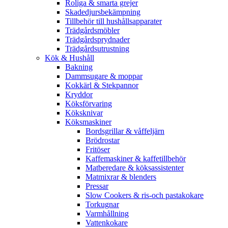
Roliga & smarta grejer
Skadedjursbekämpning
Tillbehör till hushållsapparater
Trädgårdsmöbler
Trädgårdsprydnader
Trädgårdsutrustning
Kök & Hushåll
Bakning
Dammsugare & moppar
Kokkärl & Stekpannor
Kryddor
Köksförvaring
Köksknivar
Köksmaskiner
Bordsgrillar & våffeljärn
Brödrostar
Fritöser
Kaffemaskiner & kaffetillbehör
Matberedare & köksassistenter
Matmixrar & blenders
Pressar
Slow Cookers & ris-och pastakokare
Torkugnar
Varmhållning
Vattenkokare