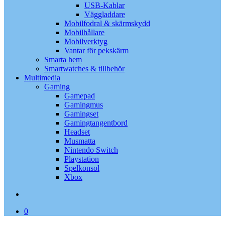
USB-Kablar
Väggladdare
Mobilfodral & skärmskydd
Mobilhållare
Mobilverktyg
Vantar för pekskärm
Smarta hem
Smartwatches & tillbehör
Multimedia
Gaming
Gamepad
Gamingmus
Gamingset
Gamingtangentbord
Headset
Musmatta
Nintendo Switch
Playstation
Spelkonsol
Xbox
search
0