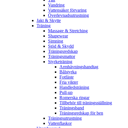
Vandring
Vattensäker förvaring
Överlevnadsutrustning
Jakt & Skytte
Träning
Massage & Stretching
Shapewear
Simning
Stöd & Skydd
Träningsredskap
Träningsmattor
Styrketräning
Armhävningshandtag
Bålstyrka
Fotfäste
Fria vikter
Handledsträning
Pull-up
Romerska ringar
Tillbehör till träningsställning
Träningsband
Träningsredskap för ben
Träningsutrustning
Vattenflaskor