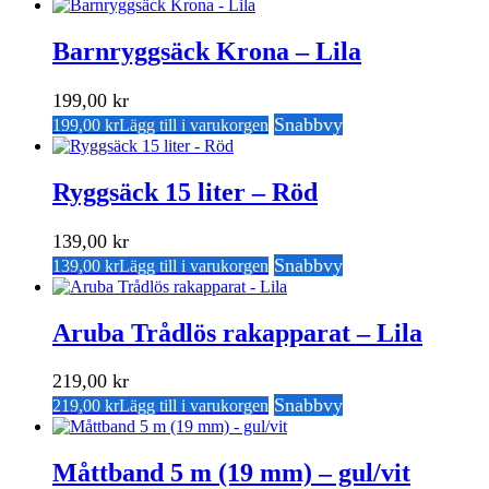
Barnryggsäck Krona – Lila
199,00
kr
Snabbvy
199,00
kr
Lägg till i varukorgen
Ryggsäck 15 liter – Röd
139,00
kr
Snabbvy
139,00
kr
Lägg till i varukorgen
Aruba Trådlös rakapparat – Lila
219,00
kr
Snabbvy
219,00
kr
Lägg till i varukorgen
Måttband 5 m (19 mm) – gul/vit