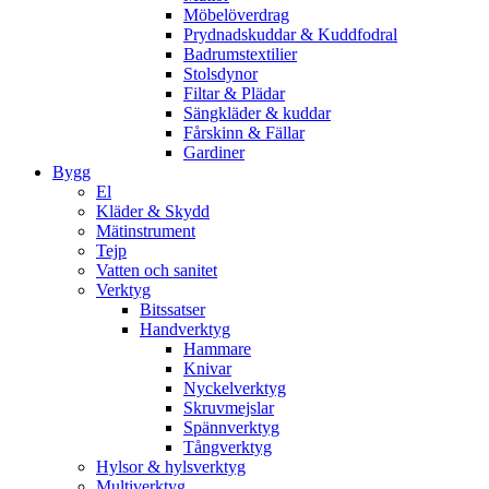
Möbelöverdrag
Prydnadskuddar & Kuddfodral
Badrumstextilier
Stolsdynor
Filtar & Plädar
Sängkläder & kuddar
Fårskinn & Fällar
Gardiner
Bygg
El
Kläder & Skydd
Mätinstrument
Tejp
Vatten och sanitet
Verktyg
Bitssatser
Handverktyg
Hammare
Knivar
Nyckelverktyg
Skruvmejslar
Spännverktyg
Tångverktyg
Hylsor & hylsverktyg
Multiverktyg