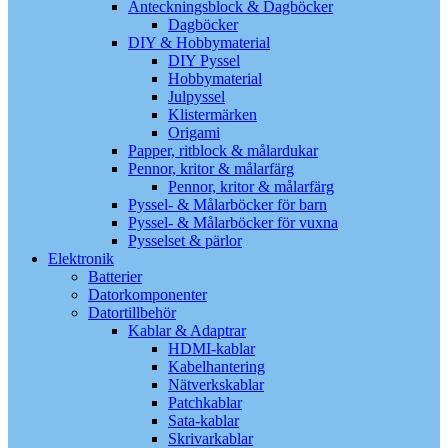
Anteckningsblock & Dagböcker
Dagböcker
DIY & Hobbymaterial
DIY Pyssel
Hobbymaterial
Julpyssel
Klistermärken
Origami
Papper, ritblock & målardukar
Pennor, kritor & målarfärg
Pennor, kritor & målarfärg
Pyssel- & Målarböcker för barn
Pyssel- & Målarböcker för vuxna
Pysselset & pärlor
Elektronik
Batterier
Datorkomponenter
Datortillbehör
Kablar & Adaptrar
HDMI-kablar
Kabelhantering
Nätverkskablar
Patchkablar
Sata-kablar
Skrivarkablar