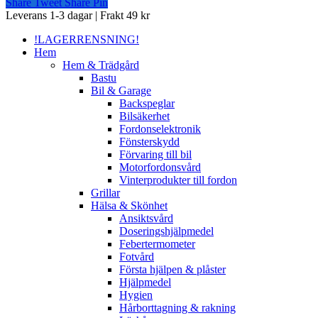
Share
Tweet
Share
Pin
Close
Leverans 1-3 dagar | Frakt 49 kr
Menu
!LAGERRENSNING!
Hem
Hem & Trädgård
Bastu
Bil & Garage
Backspeglar
Bilsäkerhet
Fordonselektronik
Fönsterskydd
Förvaring till bil
Motorfordonsvård
Vinterprodukter till fordon
Grillar
Hälsa & Skönhet
Ansiktsvård
Doseringshjälpmedel
Febertermometer
Fotvård
Första hjälpen & plåster
Hjälpmedel
Hygien
Hårborttagning & rakning