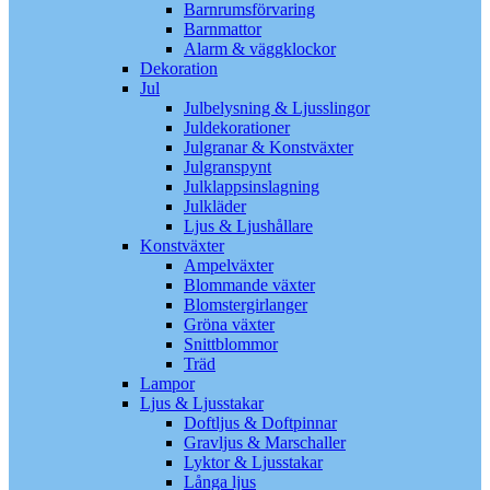
Barnrumsförvaring
Barnmattor
Alarm & väggklockor
Dekoration
Jul
Julbelysning & Ljusslingor
Juldekorationer
Julgranar & Konstväxter
Julgranspynt
Julklappsinslagning
Julkläder
Ljus & Ljushållare
Konstväxter
Ampelväxter
Blommande växter
Blomstergirlanger
Gröna växter
Snittblommor
Träd
Lampor
Ljus & Ljusstakar
Doftljus & Doftpinnar
Gravljus & Marschaller
Lyktor & Ljusstakar
Långa ljus