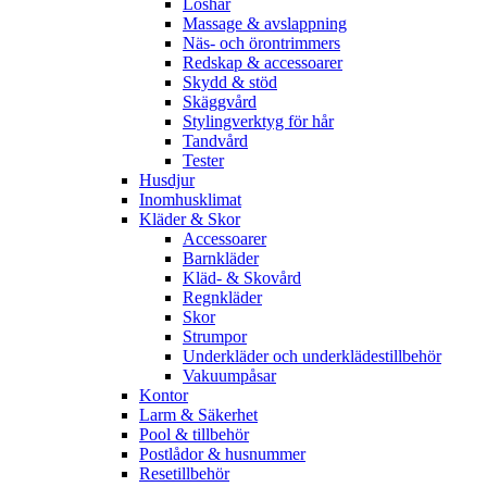
Löshår
Massage & avslappning
Näs- och örontrimmers
Redskap & accessoarer
Skydd & stöd
Skäggvård
Stylingverktyg för hår
Tandvård
Tester
Husdjur
Inomhusklimat
Kläder & Skor
Accessoarer
Barnkläder
Kläd- & Skovård
Regnkläder
Skor
Strumpor
Underkläder och underklädestillbehör
Vakuumpåsar
Kontor
Larm & Säkerhet
Pool & tillbehör
Postlådor & husnummer
Resetillbehör