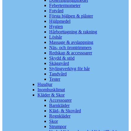
Doseringshjälpmedel
Febertermometer
Fotvård
Första hjälpen & plåster
Hjälpmedel
Hygien
Hårborttagning & rakning
Löshår
Massage & avslappning
Näs- och örontrimmers
Redskap & accessoarer
Skydd & stöd
Skäggvård
Stylingverktyg för hår
Tandvård
Tester
Husdjur
Inomhusklimat
Kläder & Skor
Accessoarer
Barnkläder
Kläd- & Skovård
Regnkläder
Skor
Strumpor