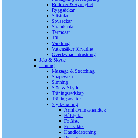
Reflexer & Synlighet
Ryggsäckar
Sittstolar
Sovsäckar
Strandstolar
Termosar
Tält
Vandring
Vattensäker förvaring
Överlevnadsutrustning
Jakt & Skytte
Träning
Massage & Stretching
Shapewear
Simning
Stöd & Skydd
Träningsredskap
Träningsmattor
Styrketräning
Armhävningshandtag
Bålstyrka
Fotfäste
Fria vikter
Handledsträning
Pull-up