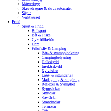
Mätverktyg
Skruvdragare & skruvautomater
Sågar
Verktygsset
Fritid
Sport & Fritid
Bollsport
Båt & Fiske
Cykeltillbehör
Dart
Friluftsliv & Camping
Bär- & svampplockning
Campingbelysning
Halkskydd
Insektsskydd
Kylväskor
Ligg- & sittunderlag
Matlagning & rengöring
Reflexer & Synlighet
Ryggsäckar
Sittstolar
Sovsäckar
Strandstolar
Termosar
Tält