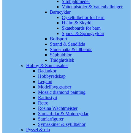
Simhjälpmedel
Vattenpistoler & Vattenballonger
Barncyklar
Cykeltillbehör för barn
Hjälm & Skydd
Skateboards för barn
Spark- & Springcyklar
Bollsport
Strand & Sandlåda
Studsmatta & tillbehör
Såpbubblor
Trädgårdslek
Hobby & Samlarsaker
Badankor
Hobbyredskap
Legami
Modellbyggsatser
Mosaic diamond painting
Radiostyrt
Retro
Rosina Wachtmeister
Samlarbilar & Motorcyklar
Samlarfigurer
Symaskiner & sytillbehör
Pyssel & rita