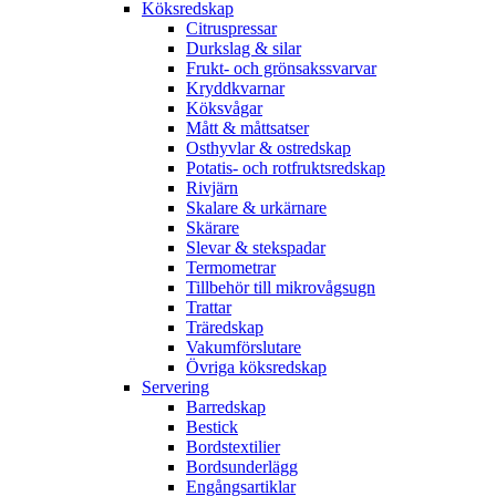
Köksredskap
Citruspressar
Durkslag & silar
Frukt- och grönsakssvarvar
Kryddkvarnar
Köksvågar
Mått & måttsatser
Osthyvlar & ostredskap
Potatis- och rotfruktsredskap
Rivjärn
Skalare & urkärnare
Skärare
Slevar & stekspadar
Termometrar
Tillbehör till mikrovågsugn
Trattar
Träredskap
Vakumförslutare
Övriga köksredskap
Servering
Barredskap
Bestick
Bordstextilier
Bordsunderlägg
Engångsartiklar