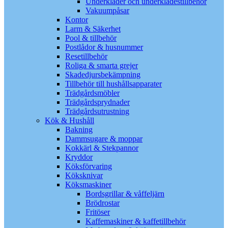
Underkläder och underklädestillbehör
Vakuumpåsar
Kontor
Larm & Säkerhet
Pool & tillbehör
Postlådor & husnummer
Resetillbehör
Roliga & smarta grejer
Skadedjursbekämpning
Tillbehör till hushållsapparater
Trädgårdsmöbler
Trädgårdsprydnader
Trädgårdsutrustning
Kök & Hushåll
Bakning
Dammsugare & moppar
Kokkärl & Stekpannor
Kryddor
Köksförvaring
Köksknivar
Köksmaskiner
Bordsgrillar & våffeljärn
Brödrostar
Fritöser
Kaffemaskiner & kaffetillbehör