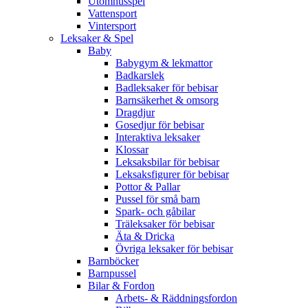
Utomhusspel
Vattensport
Vintersport
Leksaker & Spel
Baby
Babygym & lekmattor
Badkarslek
Badleksaker för bebisar
Barnsäkerhet & omsorg
Dragdjur
Gosedjur för bebisar
Interaktiva leksaker
Klossar
Leksaksbilar för bebisar
Leksaksfigurer för bebisar
Pottor & Pallar
Pussel för små barn
Spark- och gåbilar
Träleksaker för bebisar
Äta & Dricka
Övriga leksaker för bebisar
Barnböcker
Barnpussel
Bilar & Fordon
Arbets- & Räddningsfordon