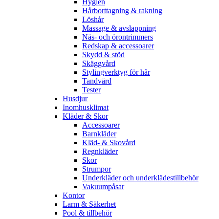
Hygien
Hårborttagning & rakning
Löshår
Massage & avslappning
Näs- och örontrimmers
Redskap & accessoarer
Skydd & stöd
Skäggvård
Stylingverktyg för hår
Tandvård
Tester
Husdjur
Inomhusklimat
Kläder & Skor
Accessoarer
Barnkläder
Kläd- & Skovård
Regnkläder
Skor
Strumpor
Underkläder och underklädestillbehör
Vakuumpåsar
Kontor
Larm & Säkerhet
Pool & tillbehör