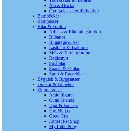
Träleksaker för bebisar
Äta & Dricka
Övriga leksaker för bebisar
Barnböcker
Barnpussel
Bilar & Fordon
Arbets- & Räddningsfordon
Bilbanor
Bilgarage & Set
Lastbilar & Traktorer
MC- & Terrängfordon
Radiostyrt
Småbilar
Spark- & Elbilar
Sport & Racerbilar
Bygglek & Byggsatser
Dockor & Tillbehör
Figurer & set
Actionfigurer
Cutie Friends
Djur & Fantasy
Fart Ninjas
Greta Gris
Littlest Pet Shop
My Little Pony