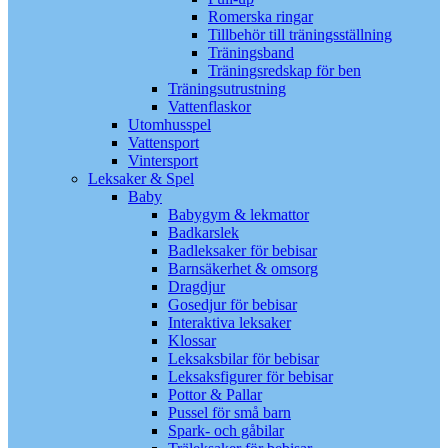
Romerska ringar
Tillbehör till träningsställning
Träningsband
Träningsredskap för ben
Träningsutrustning
Vattenflaskor
Utomhusspel
Vattensport
Vintersport
Leksaker & Spel
Baby
Babygym & lekmattor
Badkarslek
Badleksaker för bebisar
Barnsäkerhet & omsorg
Dragdjur
Gosedjur för bebisar
Interaktiva leksaker
Klossar
Leksaksbilar för bebisar
Leksaksfigurer för bebisar
Pottor & Pallar
Pussel för små barn
Spark- och gåbilar