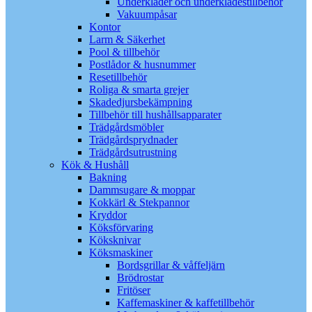
Underkläder och underklädestillbehör
Vakuumpåsar
Kontor
Larm & Säkerhet
Pool & tillbehör
Postlådor & husnummer
Resetillbehör
Roliga & smarta grejer
Skadedjursbekämpning
Tillbehör till hushållsapparater
Trädgårdsmöbler
Trädgårdsprydnader
Trädgårdsutrustning
Kök & Hushåll
Bakning
Dammsugare & moppar
Kokkärl & Stekpannor
Kryddor
Köksförvaring
Köksknivar
Köksmaskiner
Bordsgrillar & våffeljärn
Brödrostar
Fritöser
Kaffemaskiner & kaffetillbehör