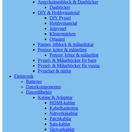
Anteckningsblock & Dagböcker
Dagböcker
DIY & Hobbymaterial
DIY Pyssel
Hobbymaterial
Julpyssel
Klistermärken
Origami
Papper, ritblock & målardukar
Pennor, kritor & målarfärg
Pennor, kritor & målarfärg
Pyssel- & Målarböcker för barn
Pyssel- & Målarböcker för vuxna
Pysselset & pärlor
Elektronik
Batterier
Datorkomponenter
Datortillbehör
Kablar & Adaptrar
HDMI-kablar
Kabelhantering
Nätverkskablar
Patchkablar
Sata-kablar
Skrivarkablar