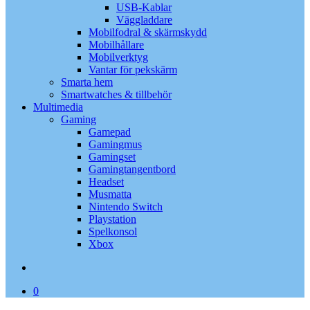
USB-Kablar
Väggladdare
Mobilfodral & skärmskydd
Mobilhållare
Mobilverktyg
Vantar för pekskärm
Smarta hem
Smartwatches & tillbehör
Multimedia
Gaming
Gamepad
Gamingmus
Gamingset
Gamingtangentbord
Headset
Musmatta
Nintendo Switch
Playstation
Spelkonsol
Xbox
search
0