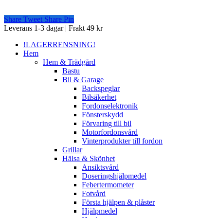
Share
Tweet
Share
Pin
Close
Leverans 1-3 dagar | Frakt 49 kr
Menu
!LAGERRENSNING!
Hem
Hem & Trädgård
Bastu
Bil & Garage
Backspeglar
Bilsäkerhet
Fordonselektronik
Fönsterskydd
Förvaring till bil
Motorfordonsvård
Vinterprodukter till fordon
Grillar
Hälsa & Skönhet
Ansiktsvård
Doseringshjälpmedel
Febertermometer
Fotvård
Första hjälpen & plåster
Hjälpmedel