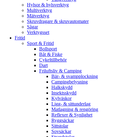
Hylsor & hylsverktyg
Multiverktyg
Mätverktyg
Skruvdragare & skruvautomater
Sågar
Verktygsset
Fritid
Sport & Fritid
Bollsport
Båt & Fiske
Cykeltillbehör
Dart
Friluftsliv & Camping
Bär- & svampplockning
Campingbelysning
Halkskydd
Insektsskydd
Kylväskor
Ligg- & sittunderlag
Matlagning & rengöring
Reflexer & Synlighet
Ryggsäckar
Sittstolar
Sovsäckar
Strandstolar