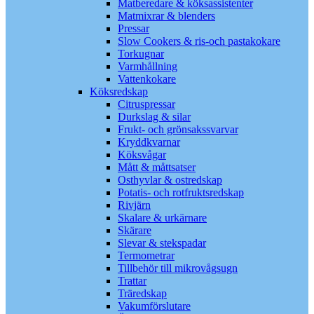
Matberedare & köksassistenter
Matmixrar & blenders
Pressar
Slow Cookers & ris-och pastakokare
Torkugnar
Varmhållning
Vattenkokare
Köksredskap
Citruspressar
Durkslag & silar
Frukt- och grönsakssvarvar
Kryddkvarnar
Köksvågar
Mått & måttsatser
Osthyvlar & ostredskap
Potatis- och rotfruktsredskap
Rivjärn
Skalare & urkärnare
Skärare
Slevar & stekspadar
Termometrar
Tillbehör till mikrovågsugn
Trattar
Träredskap
Vakumförslutare