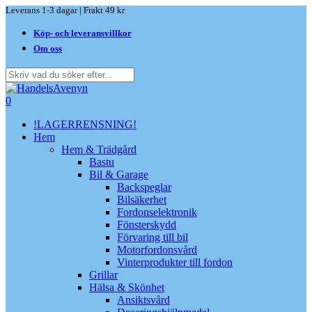
Skip
Leverans 1-3 dagar | Frakt 49 kr
to
Köp- och leveransvillkor
main
content
Om oss
Close
Search
search
0
Menu
!LAGERRENSNING!
Hem
Hem & Trädgård
Bastu
Bil & Garage
Backspeglar
Bilsäkerhet
Fordonselektronik
Fönsterskydd
Förvaring till bil
Motorfordonsvård
Vinterprodukter till fordon
Grillar
Hälsa & Skönhet
Ansiktsvård