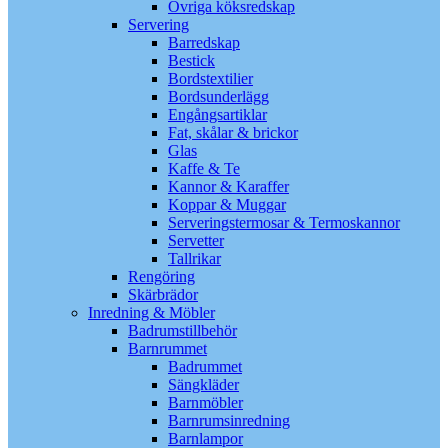
Övriga köksredskap
Servering
Barredskap
Bestick
Bordstextilier
Bordsunderlägg
Engångsartiklar
Fat, skålar & brickor
Glas
Kaffe & Te
Kannor & Karaffer
Koppar & Muggar
Serveringstermosar & Termoskannor
Servetter
Tallrikar
Rengöring
Skärbrädor
Inredning & Möbler
Badrumstillbehör
Barnrummet
Badrummet
Sängkläder
Barnmöbler
Barnrumsinredning
Barnlampor