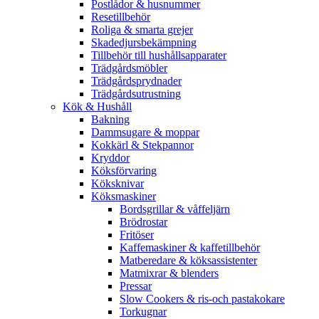
Postlådor & husnummer
Resetillbehör
Roliga & smarta grejer
Skadedjursbekämpning
Tillbehör till hushållsapparater
Trädgårdsmöbler
Trädgårdsprydnader
Trädgårdsutrustning
Kök & Hushåll
Bakning
Dammsugare & moppar
Kokkärl & Stekpannor
Kryddor
Köksförvaring
Köksknivar
Köksmaskiner
Bordsgrillar & våffeljärn
Brödrostar
Fritöser
Kaffemaskiner & kaffetillbehör
Matberedare & köksassistenter
Matmixrar & blenders
Pressar
Slow Cookers & ris-och pastakokare
Torkugnar