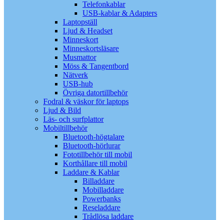
Telefonkablar
USB-kablar & Adapters
Laptopställ
Ljud & Headset
Minneskort
Minneskortsläsare
Musmattor
Möss & Tangentbord
Nätverk
USB-hub
Övriga datortillbehör
Fodral & väskor för laptops
Ljud & Bild
Läs- och surfplattor
Mobiltillbehör
Bluetooth-högtalare
Bluetooth-hörlurar
Fototillbehör till mobil
Korthållare till mobil
Laddare & Kablar
Billaddare
Mobilladdare
Powerbanks
Reseladdare
Trådlösa laddare