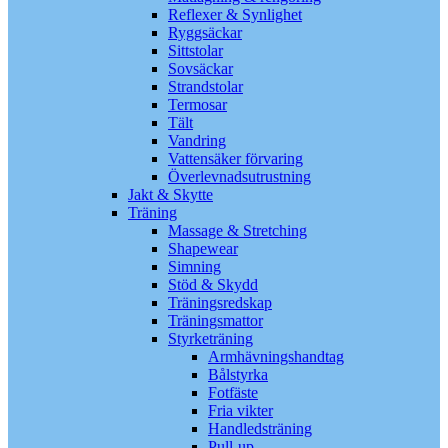
Reflexer & Synlighet
Ryggsäckar
Sittstolar
Sovsäckar
Strandstolar
Termosar
Tält
Vandring
Vattensäker förvaring
Överlevnadsutrustning
Jakt & Skytte
Träning
Massage & Stretching
Shapewear
Simning
Stöd & Skydd
Träningsredskap
Träningsmattor
Styrketräning
Armhävningshandtag
Bålstyrka
Fotfäste
Fria vikter
Handledsträning
Pull-up