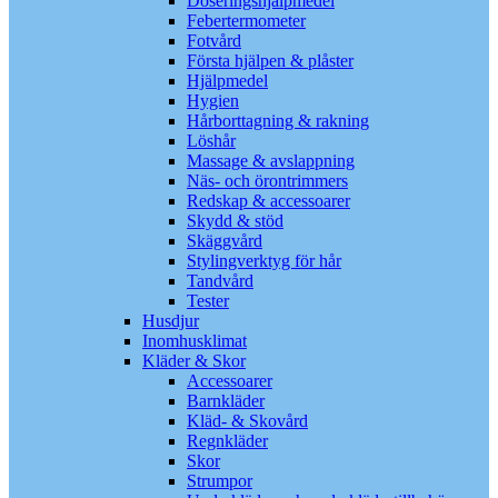
Doseringshjälpmedel
Febertermometer
Fotvård
Första hjälpen & plåster
Hjälpmedel
Hygien
Hårborttagning & rakning
Löshår
Massage & avslappning
Näs- och örontrimmers
Redskap & accessoarer
Skydd & stöd
Skäggvård
Stylingverktyg för hår
Tandvård
Tester
Husdjur
Inomhusklimat
Kläder & Skor
Accessoarer
Barnkläder
Kläd- & Skovård
Regnkläder
Skor
Strumpor