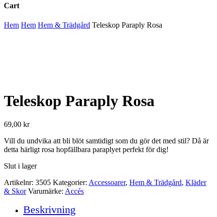
Cart
Close
Hem
Hem
Hem & Trädgård
Teleskop Paraply Rosa
Cart
Teleskop Paraply Rosa
69,00
kr
Vill du undvika att bli blöt samtidigt som du gör det med stil? Då är
detta härligt rosa hopfällbara paraplyet perfekt för dig!
Slut i lager
Artikelnr:
3505
Kategorier:
Accessoarer
,
Hem & Trädgård
,
Kläder
& Skor
Varumärke:
Accés
Beskrivning