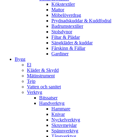
Kökstextiler
Mattor
Möbelöverdrag
Prydnadskuddar & Kuddfodral
Badrumstextilier
Stolsdynor
Filtar & Plädar
Sängkläder & kuddar
Fårskinn & Fällar
Gardiner
Bygg
El
Kläder & Skydd
Mätinstrument
Tejp
Vatten och sanitet
Verktyg
Bitssatser
Handverktyg
Hammare
Knivar
Nyckelverktyg
Skruvmejslar
Spännverktyg
Tångverktyg