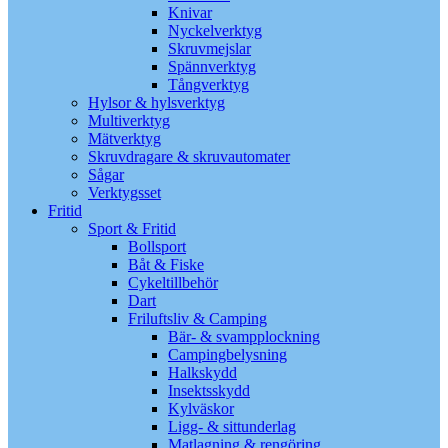
Knivar
Nyckelverktyg
Skruvmejslar
Spännverktyg
Tångverktyg
Hylsor & hylsverktyg
Multiverktyg
Mätverktyg
Skruvdragare & skruvautomater
Sågar
Verktygsset
Fritid
Sport & Fritid
Bollsport
Båt & Fiske
Cykeltillbehör
Dart
Friluftsliv & Camping
Bär- & svampplockning
Campingbelysning
Halkskydd
Insektsskydd
Kylväskor
Ligg- & sittunderlag
Matlagning & rengöring