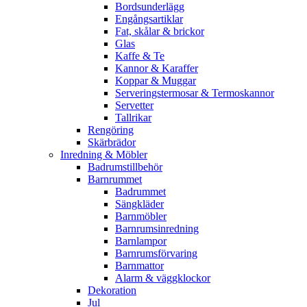
Bordsunderlägg
Engångsartiklar
Fat, skålar & brickor
Glas
Kaffe & Te
Kannor & Karaffer
Koppar & Muggar
Serveringstermosar & Termoskannor
Servetter
Tallrikar
Rengöring
Skärbrädor
Inredning & Möbler
Badrumstillbehör
Barnrummet
Badrummet
Sängkläder
Barnmöbler
Barnrumsinredning
Barnlampor
Barnrumsförvaring
Barnmattor
Alarm & väggklockor
Dekoration
Jul