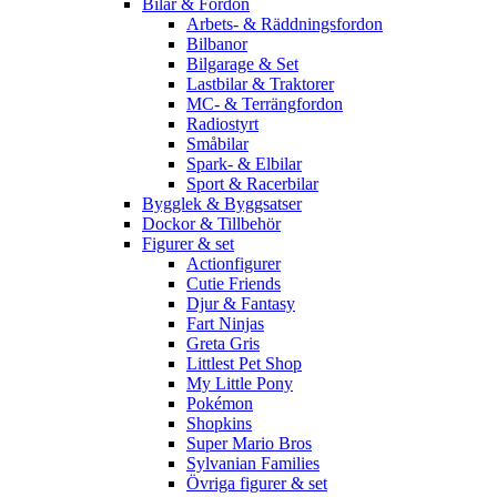
Bilar & Fordon
Arbets- & Räddningsfordon
Bilbanor
Bilgarage & Set
Lastbilar & Traktorer
MC- & Terrängfordon
Radiostyrt
Småbilar
Spark- & Elbilar
Sport & Racerbilar
Bygglek & Byggsatser
Dockor & Tillbehör
Figurer & set
Actionfigurer
Cutie Friends
Djur & Fantasy
Fart Ninjas
Greta Gris
Littlest Pet Shop
My Little Pony
Pokémon
Shopkins
Super Mario Bros
Sylvanian Families
Övriga figurer & set