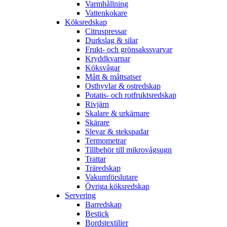
Varmhållning
Vattenkokare
Köksredskap
Citruspressar
Durkslag & silar
Frukt- och grönsakssvarvar
Kryddkvarnar
Köksvågar
Mått & måttsatser
Osthyvlar & ostredskap
Potatis- och rotfruktsredskap
Rivjärn
Skalare & urkärnare
Skärare
Slevar & stekspadar
Termometrar
Tillbehör till mikrovågsugn
Trattar
Träredskap
Vakumförslutare
Övriga köksredskap
Servering
Barredskap
Bestick
Bordstextilier