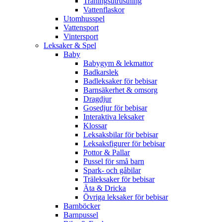
Träningsutrustning
Vattenflaskor
Utomhusspel
Vattensport
Vintersport
Leksaker & Spel
Baby
Babygym & lekmattor
Badkarslek
Badleksaker för bebisar
Barnsäkerhet & omsorg
Dragdjur
Gosedjur för bebisar
Interaktiva leksaker
Klossar
Leksaksbilar för bebisar
Leksaksfigurer för bebisar
Pottor & Pallar
Pussel för små barn
Spark- och gåbilar
Träleksaker för bebisar
Äta & Dricka
Övriga leksaker för bebisar
Barnböcker
Barnpussel