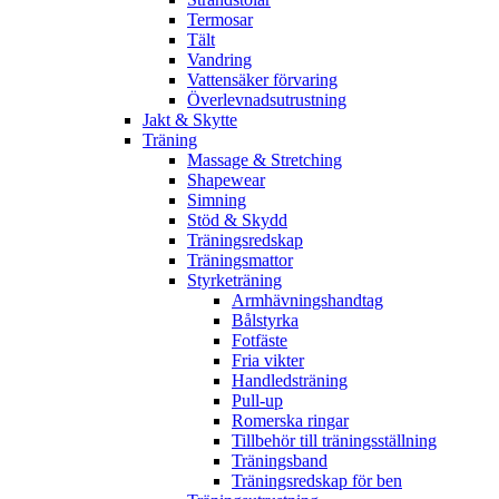
Termosar
Tält
Vandring
Vattensäker förvaring
Överlevnadsutrustning
Jakt & Skytte
Träning
Massage & Stretching
Shapewear
Simning
Stöd & Skydd
Träningsredskap
Träningsmattor
Styrketräning
Armhävningshandtag
Bålstyrka
Fotfäste
Fria vikter
Handledsträning
Pull-up
Romerska ringar
Tillbehör till träningsställning
Träningsband
Träningsredskap för ben