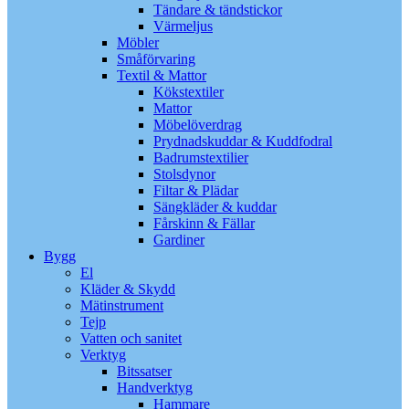
Tändare & tändstickor
Värmeljus
Möbler
Småförvaring
Textil & Mattor
Kökstextiler
Mattor
Möbelöverdrag
Prydnadskuddar & Kuddfodral
Badrumstextilier
Stolsdynor
Filtar & Plädar
Sängkläder & kuddar
Fårskinn & Fällar
Gardiner
Bygg
El
Kläder & Skydd
Mätinstrument
Tejp
Vatten och sanitet
Verktyg
Bitssatser
Handverktyg
Hammare