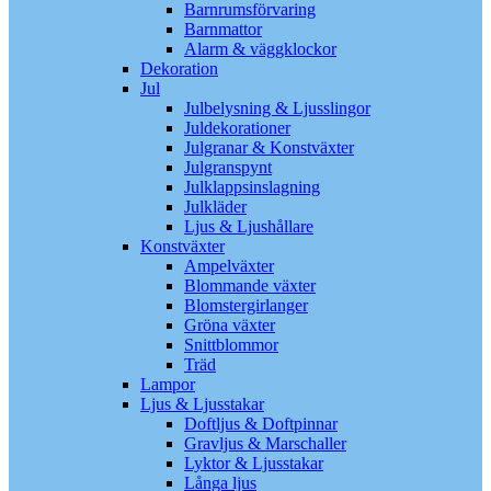
Barnrumsförvaring
Barnmattor
Alarm & väggklockor
Dekoration
Jul
Julbelysning & Ljusslingor
Juldekorationer
Julgranar & Konstväxter
Julgranspynt
Julklappsinslagning
Julkläder
Ljus & Ljushållare
Konstväxter
Ampelväxter
Blommande växter
Blomstergirlanger
Gröna växter
Snittblommor
Träd
Lampor
Ljus & Ljusstakar
Doftljus & Doftpinnar
Gravljus & Marschaller
Lyktor & Ljusstakar
Långa ljus