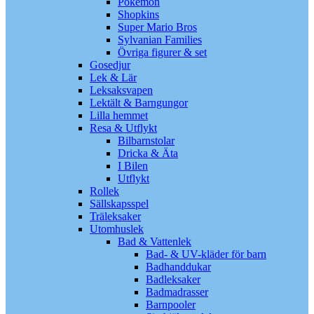
Pokémon
Shopkins
Super Mario Bros
Sylvanian Families
Övriga figurer & set
Gosedjur
Lek & Lär
Leksaksvapen
Lektält & Barngungor
Lilla hemmet
Resa & Utflykt
Bilbarnstolar
Dricka & Äta
I Bilen
Utflykt
Rollek
Sällskapsspel
Träleksaker
Utomhuslek
Bad & Vattenlek
Bad- & UV-kläder för barn
Badhanddukar
Badleksaker
Badmadrasser
Barnpooler