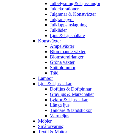
Julbelysning & Ljusslingor
Juldekorationer
Julgranar & Konstväxter
Julgranspynt
Julklappsinslagning
Julkläder
Ljus & Ljushållare
Konstväxter
Ampelväxter
Blommande växter
Blomstergirlanger
Gröna växter
Snittblommor
Träd
Lampor
Ljus & Ljusstakar
Doftljus & Doftpinnar
Gravljus & Marschaller
Lyktor & Ljusstakar
Långa ljus
Tändare & tändstickor
Värmeljus
Möbler
Småförvaring
Textil & Mattor