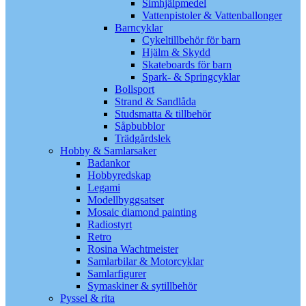
Simhjälpmedel
Vattenpistoler & Vattenballonger
Barncyklar
Cykeltillbehör för barn
Hjälm & Skydd
Skateboards för barn
Spark- & Springcyklar
Bollsport
Strand & Sandlåda
Studsmatta & tillbehör
Såpbubblor
Trädgårdslek
Hobby & Samlarsaker
Badankor
Hobbyredskap
Legami
Modellbyggsatser
Mosaic diamond painting
Radiostyrt
Retro
Rosina Wachtmeister
Samlarbilar & Motorcyklar
Samlarfigurer
Symaskiner & sytillbehör
Pyssel & rita