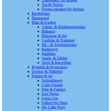
Träleksaker för bebisar
Äta & Dricka
Övriga leksaker för bebisar
Barnböcker
Barnpussel
Bilar & Fordon
Arbets- & Räddningsfordon
Bilbanor
Bilgarage & Set
Lastbilar & Traktorer
MC- & Terrängfordon
Radiostyrt
Småbilar
Spark- & Elbilar
Sport & Racerbilar
Bygglek & Byggsatser
Dockor & Tillbehör
Figurer & set
Actionfigurer
Cutie Friends
Djur & Fantasy
Fart Ninjas
Greta Gris
Littlest Pet Shop
My Little Pony