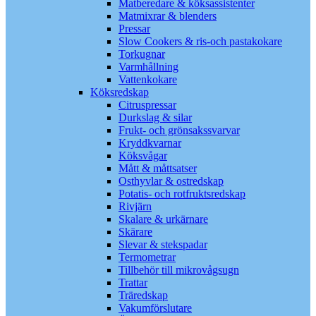
Matberedare & köksassistenter
Matmixrar & blenders
Pressar
Slow Cookers & ris-och pastakokare
Torkugnar
Varmhållning
Vattenkokare
Köksredskap
Citruspressar
Durkslag & silar
Frukt- och grönsakssvarvar
Kryddkvarnar
Köksvågar
Mått & måttsatser
Osthyvlar & ostredskap
Potatis- och rotfruktsredskap
Rivjärn
Skalare & urkärnare
Skärare
Slevar & stekspadar
Termometrar
Tillbehör till mikrovågsugn
Trattar
Träredskap
Vakumförslutare