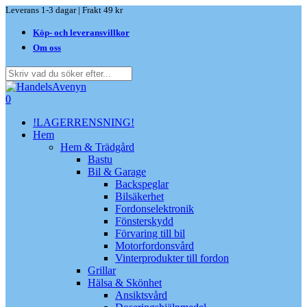
Skip
Leverans 1-3 dagar | Frakt 49 kr
to
Köp- och leveransvillkor
main
content
Om oss
Close
Search
search
0
Menu
!LAGERRENSNING!
Hem
Hem & Trädgård
Bastu
Bil & Garage
Backspeglar
Bilsäkerhet
Fordonselektronik
Fönsterskydd
Förvaring till bil
Motorfordonsvård
Vinterprodukter till fordon
Grillar
Hälsa & Skönhet
Ansiktsvård