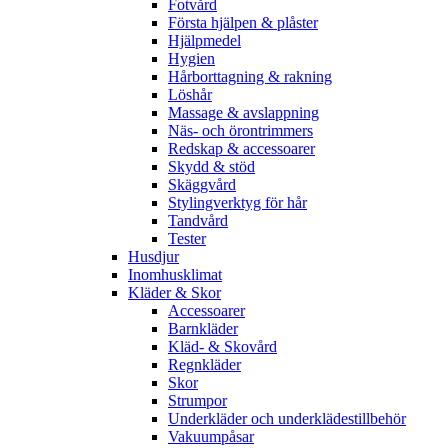
Fotvård
Första hjälpen & plåster
Hjälpmedel
Hygien
Hårborttagning & rakning
Löshår
Massage & avslappning
Näs- och örontrimmers
Redskap & accessoarer
Skydd & stöd
Skäggvård
Stylingverktyg för hår
Tandvård
Tester
Husdjur
Inomhusklimat
Kläder & Skor
Accessoarer
Barnkläder
Kläd- & Skovård
Regnkläder
Skor
Strumpor
Underkläder och underklädestillbehör
Vakuumpåsar