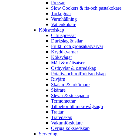
Pressar
Slow Cookers & ris-och pastakokare
Torkugnar
Varmhållning
Vattenkokare
Köksredskap
Citruspressar
Durkslag & silar
Frukt- och grönsakssvarvar
Kryddkvarnar
Köksvågar
Mått & måttsatser
Osthyvlar & ostredskap
Potatis- och rotfruktsredskap
Rivjärn
Skalare & urkärnare
Skärare
Slevar & stekspadar
Termometrar
Tillbehör till mikrovågsugn
Trattar
Träredskap
Vakumförslutare
Övriga köksredskap
Servering