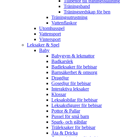
Tillbehör till träningsställning
Träningsband
Träningsredskap för ben
Träningsutrustning
Vattenflaskor
Utomhusspel
Vattensport
Vintersport
Leksaker & Spel
Baby
Babygym & lekmattor
Badkarslek
Badleksaker för bebisar
Barnsäkerhet & omsorg
Dragdjur
Gosedjur för bebisar
Interaktiva leksaker
Klossar
Leksaksbilar för bebisar
Leksaksfigurer för bebisar
Pottor & Pallar
Pussel för små barn
Spark- och gåbilar
Träleksaker för bebisar
Äta & Dricka