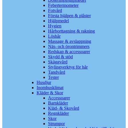
Doseringshjälpmedel
Febertermometer
Fotvård
Första hjälpen & plåster
Hjälpmedel
Hygien
Hårborttagning & rakning
Löshår
Massage & avslappning
Näs- och örontrimmers
Redskap & accessoarer
Skydd & stöd
Skäggvård
Stylingverktyg för hår
Tandvård
Tester
Husdjur
Inomhusklimat
Kläder & Skor
Accessoarer
Barnkläder
Kläd- & Skovård
Regnkläder
Skor
Strumpor