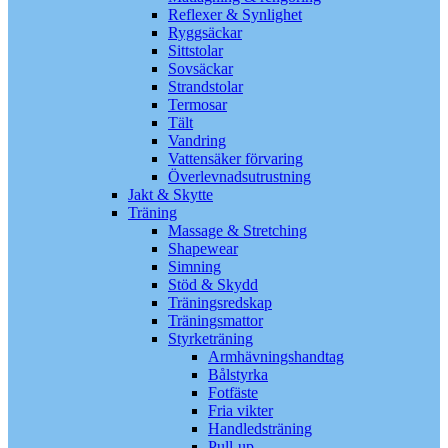
Reflexer & Synlighet
Ryggsäckar
Sittstolar
Sovsäckar
Strandstolar
Termosar
Tält
Vandring
Vattensäker förvaring
Överlevnadsutrustning
Jakt & Skytte
Träning
Massage & Stretching
Shapewear
Simning
Stöd & Skydd
Träningsredskap
Träningsmattor
Styrketräning
Armhävningshandtag
Bålstyrka
Fotfäste
Fria vikter
Handledsträning
Pull-up