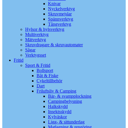
Knivar
Nyckelverktyg
Skruvmejslar
Spännverktyg
Tångverktyg
Hylsor & hylsverktyg
Multiverktyg
Mätverktyg
Skruvdragare & skruvautomater
Sågar
Verktygsset
Fritid
Sport & Fritid
Bollsport
Båt & Fiske
Cykeltillbehör
Dart
Friluftsliv & Camping
Bär- & svampplockning
Campingbelysning
Halkskydd
Insektsskydd
Kylväskor
Ligg- & sittunderlag
Matlagning & rengöring