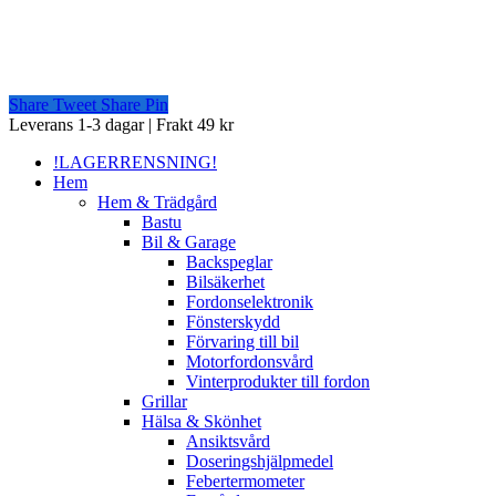
Share
Tweet
Share
Pin
Close
Leverans 1-3 dagar | Frakt 49 kr
Menu
!LAGERRENSNING!
Hem
Hem & Trädgård
Bastu
Bil & Garage
Backspeglar
Bilsäkerhet
Fordonselektronik
Fönsterskydd
Förvaring till bil
Motorfordonsvård
Vinterprodukter till fordon
Grillar
Hälsa & Skönhet
Ansiktsvård
Doseringshjälpmedel
Febertermometer