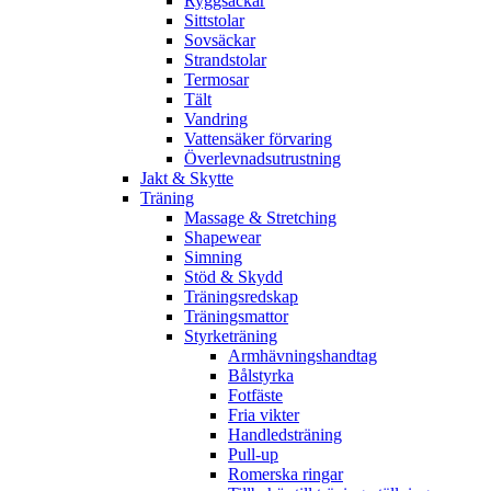
Ryggsäckar
Sittstolar
Sovsäckar
Strandstolar
Termosar
Tält
Vandring
Vattensäker förvaring
Överlevnadsutrustning
Jakt & Skytte
Träning
Massage & Stretching
Shapewear
Simning
Stöd & Skydd
Träningsredskap
Träningsmattor
Styrketräning
Armhävningshandtag
Bålstyrka
Fotfäste
Fria vikter
Handledsträning
Pull-up
Romerska ringar