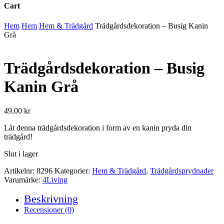
Cart
Close
Hem
Hem
Hem & Trädgård
Trädgårdsdekoration – Busig Kanin
Cart
Grå
Trädgårdsdekoration – Busig
Kanin Grå
49,00
kr
Låt denna trädgårdsdekoration i form av en kanin pryda din
trädgård!
Slut i lager
Artikelnr:
8296
Kategorier:
Hem & Trädgård
,
Trädgårdsprydnader
Varumärke:
4Living
Beskrivning
Recensioner (0)