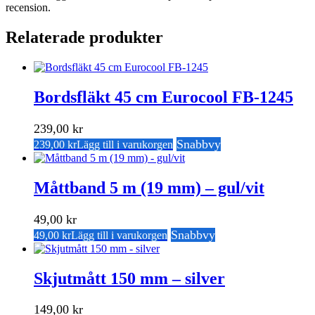
recension.
Relaterade produkter
Bordsfläkt 45 cm Eurocool FB-1245
239,00
kr
Snabbvy
239,00
kr
Lägg till i varukorgen
Måttband 5 m (19 mm) – gul/vit
49,00
kr
Snabbvy
49,00
kr
Lägg till i varukorgen
Skjutmått 150 mm – silver
149,00
kr