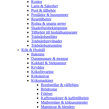
Kontor
Larm & Säkerhet
Pool & tillbehör
Postlådor & husnummer
Resetillbehör
Roliga & smarta grejer
Skadedjursbekämpning
Tillbehör till hushållsapparater
Trädgårdsmöbler
Trädgårdsprydnader
Trädgårdsutrustning
Kök & Hushåll
Bakning
Dammsugare & moppar
Kokkärl & Stekpannor
Kryddor
Köksförvaring
Köksknivar
Köksmaskiner
Bordsgrillar & våffeljärn
Brödrostar
Fritöser
Kaffemaskiner & kaffetillbehör
Matberedare & köksassistenter
Matmixrar & blenders