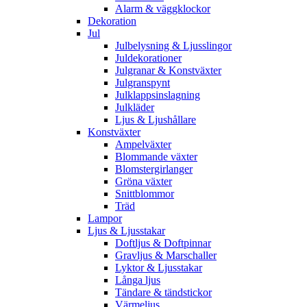
Alarm & väggklockor
Dekoration
Jul
Julbelysning & Ljusslingor
Juldekorationer
Julgranar & Konstväxter
Julgranspynt
Julklappsinslagning
Julkläder
Ljus & Ljushållare
Konstväxter
Ampelväxter
Blommande växter
Blomstergirlanger
Gröna växter
Snittblommor
Träd
Lampor
Ljus & Ljusstakar
Doftljus & Doftpinnar
Gravljus & Marschaller
Lyktor & Ljusstakar
Långa ljus
Tändare & tändstickor
Värmeljus