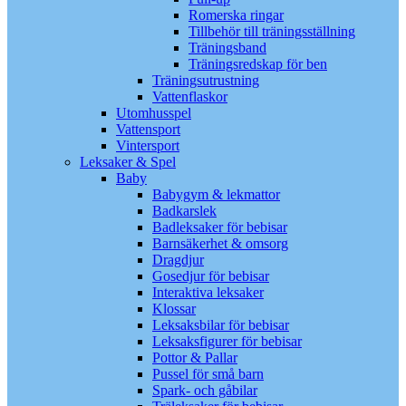
Romerska ringar
Tillbehör till träningsställning
Träningsband
Träningsredskap för ben
Träningsutrustning
Vattenflaskor
Utomhusspel
Vattensport
Vintersport
Leksaker & Spel
Baby
Babygym & lekmattor
Badkarslek
Badleksaker för bebisar
Barnsäkerhet & omsorg
Dragdjur
Gosedjur för bebisar
Interaktiva leksaker
Klossar
Leksaksbilar för bebisar
Leksaksfigurer för bebisar
Pottor & Pallar
Pussel för små barn
Spark- och gåbilar