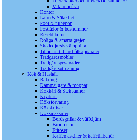
Underkläder och underklädestillbehör
Vakuumpåsar
Kontor
Larm & Säkerhet
Pool & tillbehör
Postlådor & husnummer
Resetillbehör
Roliga & smarta grejer
Skadedjursbekämpning
Tillbehör till hushållsapparater
Trädgårdsmöbler
Trädgårdsprydnader
Trädgårdsutrustning
Kök & Hushåll
Bakning
Dammsugare & moppar
Kokkärl & Stekpannor
Kryddor
Köksförvaring
Köksknivar
Köksmaskiner
Bordsgrillar & våffeljärn
Brödrostar
Fritöser
Kaffemaskiner & kaffetillbehör