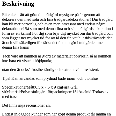
Beskrivning
Ett enkelt sätt att göra din trädgård mysigare på är genom att
dekorera den med söta och fina trädgårdsdekorationer! Din trädgård
kan bli mer personlig och även mer intressant med endast några
dekorationer! Så som med denna fina och söta trädgårdsdekoration i
form av en kanin! För dig som bryr dig mycket om din trädgård och
som lägger ner mycket tid för att få den fin vet hur tidskrävande det
är och vill säkerligen förstärka det fina du gör i trädgården med
denna fina kanin!
Tack vare att kaninen är gjord av materialet polyresin så är kaninen
inte bara ett visuellt höjdpunkt;
utan den är också frostbeständig och extremt väderresistent.
Tips! Kan användas som prydnad både inom- och utomhus.
SpecifikationerMått:6,5 x 7,5 x 9 cmFärg:Grå,
vitMaterial:PolyresinIngår i förpackningen:1Skötselråd:Torkas av
med trasa
Det finns inga recensioner än.
Endast inloggade kunder som har köpt denna produkt får lämna en