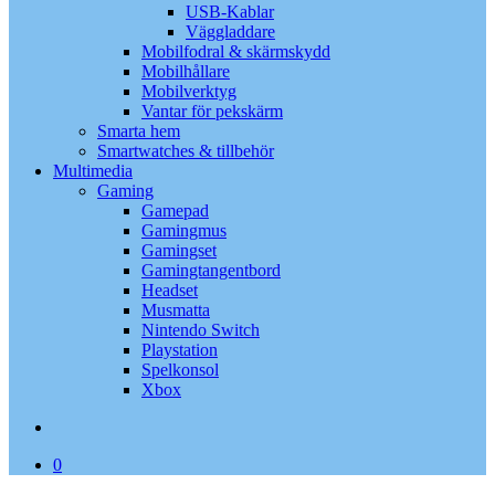
USB-Kablar
Väggladdare
Mobilfodral & skärmskydd
Mobilhållare
Mobilverktyg
Vantar för pekskärm
Smarta hem
Smartwatches & tillbehör
Multimedia
Gaming
Gamepad
Gamingmus
Gamingset
Gamingtangentbord
Headset
Musmatta
Nintendo Switch
Playstation
Spelkonsol
Xbox
search
0