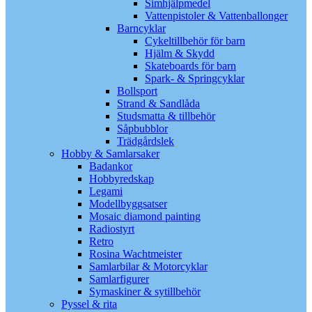
Simhjälpmedel
Vattenpistoler & Vattenballonger
Barncyklar
Cykeltillbehör för barn
Hjälm & Skydd
Skateboards för barn
Spark- & Springcyklar
Bollsport
Strand & Sandlåda
Studsmatta & tillbehör
Såpbubblor
Trädgårdslek
Hobby & Samlarsaker
Badankor
Hobbyredskap
Legami
Modellbyggsatser
Mosaic diamond painting
Radiostyrt
Retro
Rosina Wachtmeister
Samlarbilar & Motorcyklar
Samlarfigurer
Symaskiner & sytillbehör
Pyssel & rita