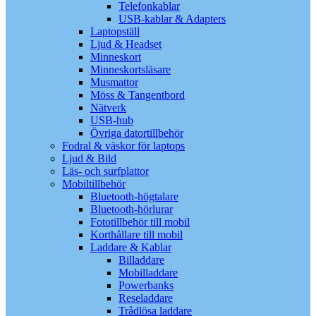
Telefonkablar
USB-kablar & Adapters
Laptopställ
Ljud & Headset
Minneskort
Minneskortsläsare
Musmattor
Möss & Tangentbord
Nätverk
USB-hub
Övriga datortillbehör
Fodral & väskor för laptops
Ljud & Bild
Läs- och surfplattor
Mobiltillbehör
Bluetooth-högtalare
Bluetooth-hörlurar
Fototillbehör till mobil
Korthållare till mobil
Laddare & Kablar
Billaddare
Mobilladdare
Powerbanks
Reseladdare
Trådlösa laddare