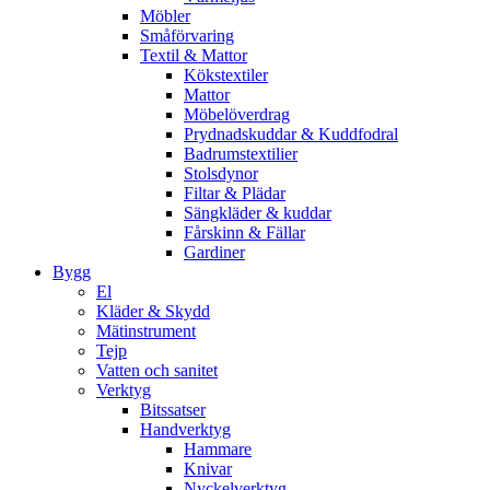
Möbler
Småförvaring
Textil & Mattor
Kökstextiler
Mattor
Möbelöverdrag
Prydnadskuddar & Kuddfodral
Badrumstextilier
Stolsdynor
Filtar & Plädar
Sängkläder & kuddar
Fårskinn & Fällar
Gardiner
Bygg
El
Kläder & Skydd
Mätinstrument
Tejp
Vatten och sanitet
Verktyg
Bitssatser
Handverktyg
Hammare
Knivar
Nyckelverktyg