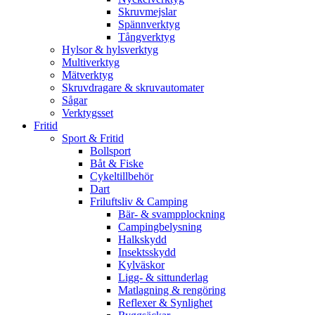
Skruvmejslar
Spännverktyg
Tångverktyg
Hylsor & hylsverktyg
Multiverktyg
Mätverktyg
Skruvdragare & skruvautomater
Sågar
Verktygsset
Fritid
Sport & Fritid
Bollsport
Båt & Fiske
Cykeltillbehör
Dart
Friluftsliv & Camping
Bär- & svampplockning
Campingbelysning
Halkskydd
Insektsskydd
Kylväskor
Ligg- & sittunderlag
Matlagning & rengöring
Reflexer & Synlighet