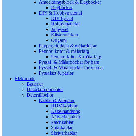
Anteckningsblock & Dagböcker
Dagböcker
DIY & Hobbymaterial
DIY Pyssel
Hobbymaterial
Julpyssel
Klistermärken
Origami
Papper, ritblock & målardukar
Pennor, kritor & målarfärg
Pennor, kritor & målarfärg
Pyssel- & Målarböcker för barn
Pyssel- & Målarböcker för vuxna
Pysselset & pärlor
Elektronik
Batterier
Datorkomponenter
Datortillbehör
Kablar & Adaptrar
HDMI-kablar
Kabelhantering
Nätverkskablar
Patchkablar
Sata-kablar
Skrivarkablar