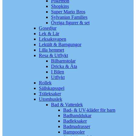
Pokémon
Shopkins
Super Mario Bros
Sylvanian Families
Övriga figurer & set
Gosedjur
Lek & Lär
Leksaksvapen
Lektält & Barngungor
Lilla hemmet
Resa & Utflykt
Bilbarnstolar
Dricka & Äta
I Bilen
Utflykt
Rollek
Sällskapsspel
Träleksaker
Utomhuslek
Bad & Vattenlek
Bad- & UV-kläder för barn
Badhanddukar
Badleksaker
Badmadrasser
Barnpooler