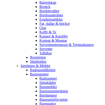
Barredskap
Bestick
Bordstextilier
Bordsunderlägg
Engångsartiklar
Fat, skålar & brickor
Glas
Kaffe & Te
Kannor & Karaffer
Koppar & Muggar
Serveringstermosar & Termoskannor
Servetter
Tallrikar
Rengöring
Skärbrädor
Inredning & Möbler
Badrumstillbehör
Barnrummet
Badrummet
Sängkläder
Barnmöbler
Barnrumsinredning
Barnlampor
Barnrumsförvaring
Barnmattor