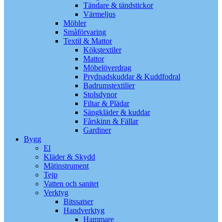
Tändare & tändstickor
Värmeljus
Möbler
Småförvaring
Textil & Mattor
Kökstextiler
Mattor
Möbelöverdrag
Prydnadskuddar & Kuddfodral
Badrumstextilier
Stolsdynor
Filtar & Plädar
Sängkläder & kuddar
Fårskinn & Fällar
Gardiner
Bygg
El
Kläder & Skydd
Mätinstrument
Tejp
Vatten och sanitet
Verktyg
Bitssatser
Handverktyg
Hammare