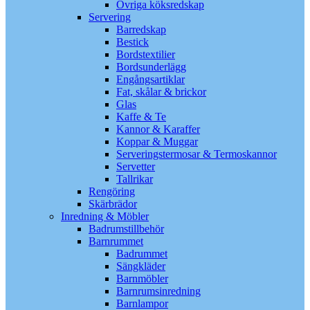
Övriga köksredskap
Servering
Barredskap
Bestick
Bordstextilier
Bordsunderlägg
Engångsartiklar
Fat, skålar & brickor
Glas
Kaffe & Te
Kannor & Karaffer
Koppar & Muggar
Serveringstermosar & Termoskannor
Servetter
Tallrikar
Rengöring
Skärbrädor
Inredning & Möbler
Badrumstillbehör
Barnrummet
Badrummet
Sängkläder
Barnmöbler
Barnrumsinredning
Barnlampor