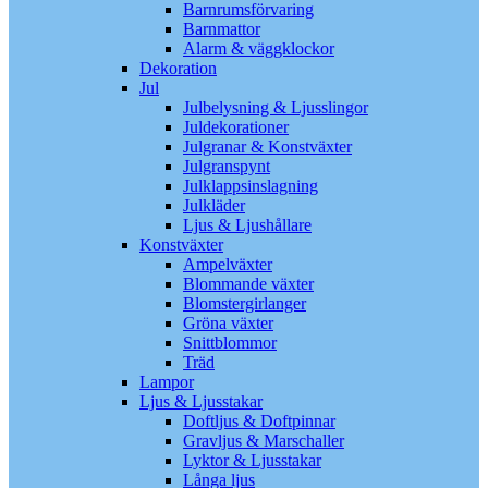
Barnrumsförvaring
Barnmattor
Alarm & väggklockor
Dekoration
Jul
Julbelysning & Ljusslingor
Juldekorationer
Julgranar & Konstväxter
Julgranspynt
Julklappsinslagning
Julkläder
Ljus & Ljushållare
Konstväxter
Ampelväxter
Blommande växter
Blomstergirlanger
Gröna växter
Snittblommor
Träd
Lampor
Ljus & Ljusstakar
Doftljus & Doftpinnar
Gravljus & Marschaller
Lyktor & Ljusstakar
Långa ljus