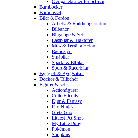
Övriga leksaker för bebisar
Barnböcker
Barnpussel
Bilar & Fordon
Arbets- & Räddningsfordon
Bilbanor
Bilgarage & Set
Lastbilar & Traktorer
MC- & Terrängfordon
Radiostyrt
Småbilar
Spark- & Elbilar
Sport & Racerbilar
Bygglek & Byggsatser
Dockor & Tillbehör
Figurer & set
Actionfigurer
Cutie Friends
Djur & Fantasy
Fart Ninjas
Greta Gris
Littlest Pet Shop
My Little Pony
Pokémon
Shopkins