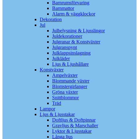
Barnrumsförvaring
Barnmattor
Alarm & väggklockor
Dekoration
Jul
Julbelysning & Ljusslingor
Juldekorationer
Julgranar & Konstväxter
Julgranspynt
Julklappsinslagning
Julkläder
Ljus & Ljushållare
Konstväxter
Ampelväxter
Blommande växter
Blomstergirlanger
Gröna växter
Snittblommor
Träd
Lampor
Ljus & Ljusstakar
Doftljus & Doftpinnar
Gravljus & Marschaller
Lyktor & Ljusstakar
Långa ljus