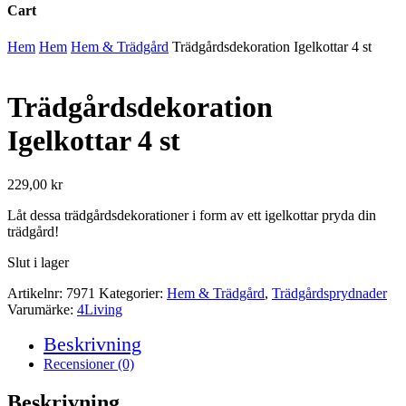
Cart
Close
Hem
Hem
Hem & Trädgård
Trädgårdsdekoration Igelkottar 4 st
Cart
Trädgårdsdekoration
Igelkottar 4 st
229,00
kr
Låt dessa trädgårdsdekorationer i form av ett igelkottar pryda din
trädgård!
Slut i lager
Artikelnr:
7971
Kategorier:
Hem & Trädgård
,
Trädgårdsprydnader
Varumärke:
4Living
Beskrivning
Recensioner (0)
Beskrivning