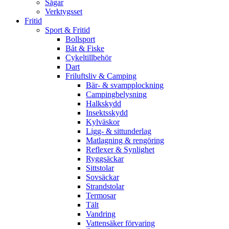
Sågar
Verktygsset
Fritid
Sport & Fritid
Bollsport
Båt & Fiske
Cykeltillbehör
Dart
Friluftsliv & Camping
Bär- & svampplockning
Campingbelysning
Halkskydd
Insektsskydd
Kylväskor
Ligg- & sittunderlag
Matlagning & rengöring
Reflexer & Synlighet
Ryggsäckar
Sittstolar
Sovsäckar
Strandstolar
Termosar
Tält
Vandring
Vattensäker förvaring