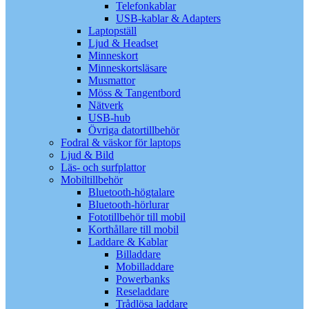
Telefonkablar
USB-kablar & Adapters
Laptopställ
Ljud & Headset
Minneskort
Minneskortsläsare
Musmattor
Möss & Tangentbord
Nätverk
USB-hub
Övriga datortillbehör
Fodral & väskor för laptops
Ljud & Bild
Läs- och surfplattor
Mobiltillbehör
Bluetooth-högtalare
Bluetooth-hörlurar
Fototillbehör till mobil
Korthållare till mobil
Laddare & Kablar
Billaddare
Mobilladdare
Powerbanks
Reseladdare
Trådlösa laddare