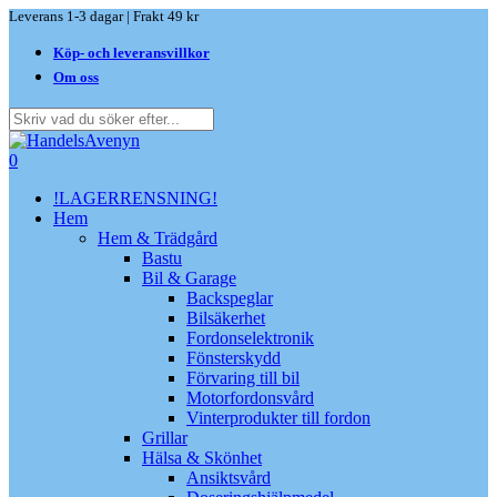
Skip
Leverans 1-3 dagar | Frakt 49 kr
to
Köp- och leveransvillkor
main
content
Om oss
Close
Search
search
0
Menu
!LAGERRENSNING!
Hem
Hem & Trädgård
Bastu
Bil & Garage
Backspeglar
Bilsäkerhet
Fordonselektronik
Fönsterskydd
Förvaring till bil
Motorfordonsvård
Vinterprodukter till fordon
Grillar
Hälsa & Skönhet
Ansiktsvård