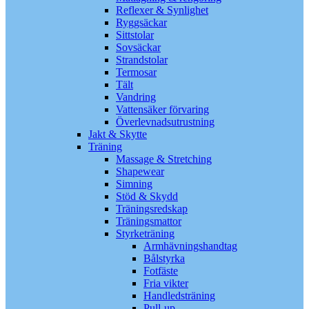
Reflexer & Synlighet
Ryggsäckar
Sittstolar
Sovsäckar
Strandstolar
Termosar
Tält
Vandring
Vattensäker förvaring
Överlevnadsutrustning
Jakt & Skytte
Träning
Massage & Stretching
Shapewear
Simning
Stöd & Skydd
Träningsredskap
Träningsmattor
Styrketräning
Armhävningshandtag
Bålstyrka
Fotfäste
Fria vikter
Handledsträning
Pull-up