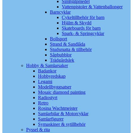
Simhjälpmedel
Vattenpistoler & Vattenballonger
Barncyklar
Cykeltillbehör för barn
Hjälm & Skydd
Skateboards för barn
Spark- & Springcyklar
Bollsport
Strand & Sandlåda
Studsmatta & tillbehör
Såpbubblor
Trädgårdslek
Hobby & Samlarsaker
Badankor
Hobbyredskap
Legami
Modellbyggsatser
Mosaic diamond painting
Radiostyrt
Retro
Rosina Wachtmeister
Samlarbilar & Motorcyklar
Samlarfigurer
Symaskiner & sytillbehör
Pyssel & rita