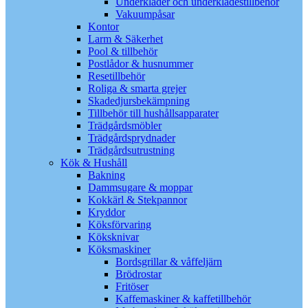
Underkläder och underklädestillbehör
Vakuumpåsar
Kontor
Larm & Säkerhet
Pool & tillbehör
Postlådor & husnummer
Resetillbehör
Roliga & smarta grejer
Skadedjursbekämpning
Tillbehör till hushållsapparater
Trädgårdsmöbler
Trädgårdsprydnader
Trädgårdsutrustning
Kök & Hushåll
Bakning
Dammsugare & moppar
Kokkärl & Stekpannor
Kryddor
Köksförvaring
Köksknivar
Köksmaskiner
Bordsgrillar & våffeljärn
Brödrostar
Fritöser
Kaffemaskiner & kaffetillbehör