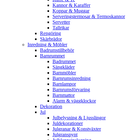
Kannor & Karaffer
Koppar & Muggar
Serveringstermosar & Termoskannor
Servetter
Tallrikar
Rengöring
Skärbrädor
Inredning & Möbler
Badrumstillbehör
Barnrummet
Badrummet
Sängkläder
Barnmöbler
Barnrumsinredning
Barnlampor
Barnrumsförvaring
Barnmattor
Alarm & väggklockor
Dekoration
Jul
Julbelysning & Ljusslingor
Juldekorationer
Julgranar & Konstväxter
Julgranspynt