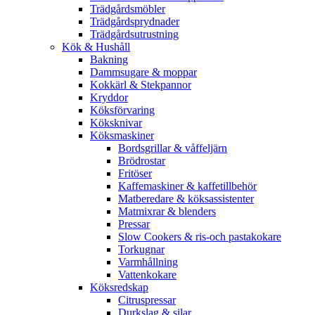
Trädgårdsmöbler
Trädgårdsprydnader
Trädgårdsutrustning
Kök & Hushåll
Bakning
Dammsugare & moppar
Kokkärl & Stekpannor
Kryddor
Köksförvaring
Köksknivar
Köksmaskiner
Bordsgrillar & våffeljärn
Brödrostar
Fritöser
Kaffemaskiner & kaffetillbehör
Matberedare & köksassistenter
Matmixrar & blenders
Pressar
Slow Cookers & ris-och pastakokare
Torkugnar
Varmhållning
Vattenkokare
Köksredskap
Citruspressar
Durkslag & silar