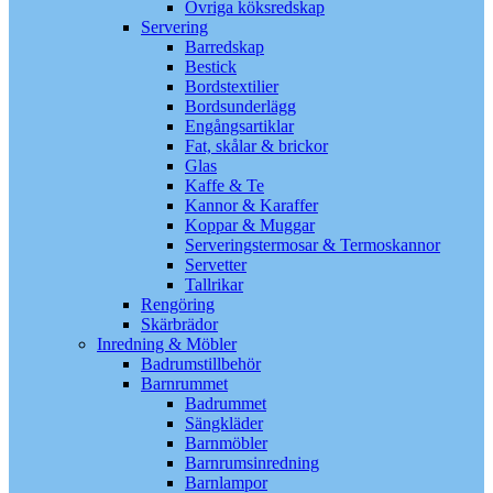
Övriga köksredskap
Servering
Barredskap
Bestick
Bordstextilier
Bordsunderlägg
Engångsartiklar
Fat, skålar & brickor
Glas
Kaffe & Te
Kannor & Karaffer
Koppar & Muggar
Serveringstermosar & Termoskannor
Servetter
Tallrikar
Rengöring
Skärbrädor
Inredning & Möbler
Badrumstillbehör
Barnrummet
Badrummet
Sängkläder
Barnmöbler
Barnrumsinredning
Barnlampor