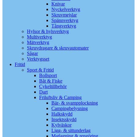
Knivar
Nyckelverktyg
Skruvmejslar
Spännverktyg
Tångverktyg
Hylsor & hylsverktyg
Multiverktyg
Mätverktyg
Skruvdragare & skruvautomater
Sågar
Verktygsset
Fritid
Sport & Fritid
Bollsport
Båt & Fiske
Cykeltillbehör
Dart
Friluftsliv & Camping
Bär- & svampplockning
Campingbelysning
Halkskydd
Insektsskydd
Kylväskor
Ligg- & sittunderlag
Matlagning & rengöring