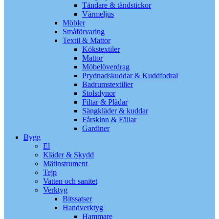
Tändare & tändstickor
Värmeljus
Möbler
Småförvaring
Textil & Mattor
Kökstextiler
Mattor
Möbelöverdrag
Prydnadskuddar & Kuddfodral
Badrumstextilier
Stolsdynor
Filtar & Plädar
Sängkläder & kuddar
Fårskinn & Fällar
Gardiner
Bygg
El
Kläder & Skydd
Mätinstrument
Tejp
Vatten och sanitet
Verktyg
Bitssatser
Handverktyg
Hammare