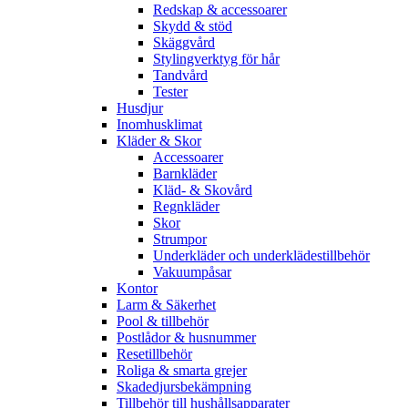
Redskap & accessoarer
Skydd & stöd
Skäggvård
Stylingverktyg för hår
Tandvård
Tester
Husdjur
Inomhusklimat
Kläder & Skor
Accessoarer
Barnkläder
Kläd- & Skovård
Regnkläder
Skor
Strumpor
Underkläder och underklädestillbehör
Vakuumpåsar
Kontor
Larm & Säkerhet
Pool & tillbehör
Postlådor & husnummer
Resetillbehör
Roliga & smarta grejer
Skadedjursbekämpning
Tillbehör till hushållsapparater