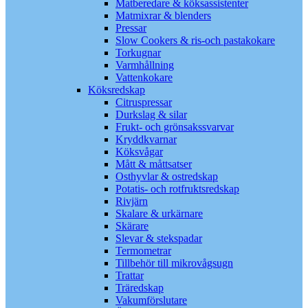
Matberedare & köksassistenter
Matmixrar & blenders
Pressar
Slow Cookers & ris-och pastakokare
Torkugnar
Varmhållning
Vattenkokare
Köksredskap
Citruspressar
Durkslag & silar
Frukt- och grönsakssvarvar
Kryddkvarnar
Köksvågar
Mått & måttsatser
Osthyvlar & ostredskap
Potatis- och rotfruktsredskap
Rivjärn
Skalare & urkärnare
Skärare
Slevar & stekspadar
Termometrar
Tillbehör till mikrovågsugn
Trattar
Träredskap
Vakumförslutare