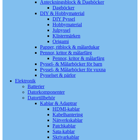
Anteckningsblock & Dagböcker
Dagböcker
DIY & Hobbymaterial
DIY Pyssel
Hobbymaterial
Julpyssel
Klistermärken
Origami
Papper, ritblock & målardukar
Pennor, kritor & målarfärg
Pennor, kritor & målarfärg
Pyssel- & Målarböcker för barn
Pyssel- & Målarböcker för vuxna
Pysselset & pärlor
Elektronik
Batterier
Datorkomponenter
Datortillbehör
Kablar & Adaptrar
HDMI-kablar
Kabelhantering
Nätverkskablar
Patchkablar
Sata-kablar
Skrivarkablar