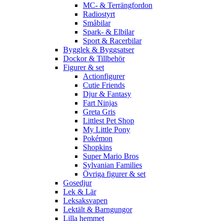
MC- & Terrängfordon
Radiostyrt
Småbilar
Spark- & Elbilar
Sport & Racerbilar
Bygglek & Byggsatser
Dockor & Tillbehör
Figurer & set
Actionfigurer
Cutie Friends
Djur & Fantasy
Fart Ninjas
Greta Gris
Littlest Pet Shop
My Little Pony
Pokémon
Shopkins
Super Mario Bros
Sylvanian Families
Övriga figurer & set
Gosedjur
Lek & Lär
Leksaksvapen
Lektält & Barngungor
Lilla hemmet