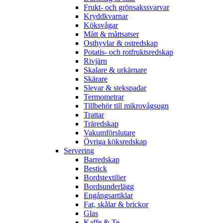
Frukt- och grönsakssvarvar
Kryddkvarnar
Köksvågar
Mått & måttsatser
Osthyvlar & ostredskap
Potatis- och rotfruktsredskap
Rivjärn
Skalare & urkärnare
Skärare
Slevar & stekspadar
Termometrar
Tillbehör till mikrovågsugn
Trattar
Träredskap
Vakumförslutare
Övriga köksredskap
Servering
Barredskap
Bestick
Bordstextilier
Bordsunderlägg
Engångsartiklar
Fat, skålar & brickor
Glas
Kaffe & Te