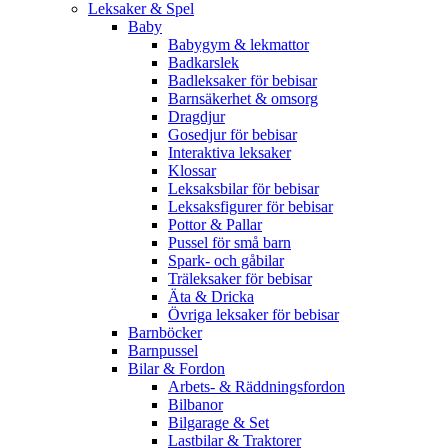
Leksaker & Spel
Baby
Babygym & lekmattor
Badkarslek
Badleksaker för bebisar
Barnsäkerhet & omsorg
Dragdjur
Gosedjur för bebisar
Interaktiva leksaker
Klossar
Leksaksbilar för bebisar
Leksaksfigurer för bebisar
Pottor & Pallar
Pussel för små barn
Spark- och gåbilar
Träleksaker för bebisar
Äta & Dricka
Övriga leksaker för bebisar
Barnböcker
Barnpussel
Bilar & Fordon
Arbets- & Räddningsfordon
Bilbanor
Bilgarage & Set
Lastbilar & Traktorer