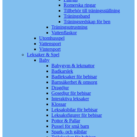
Romerska ringar
Tillbehör till träningsställning
Träningsband
Träningsredskap för ben
Träningsutrustning
Vattenflaskor
Utomhusspel
Vattensport
Vintersport
Leksaker & Spel
Baby
Babygym & lekmattor
Badkarslek
Badleksaker för bebisar
Barnsäkerhet & omsorg
Dragdjur
Gosedjur för bebisar
Interaktiva leksaker
Klossar
Leksaksbilar för bebisar
Leksaksfigurer för bebisar
Pottor & Pallar
Pussel för små barn
Spark- och gåbilar