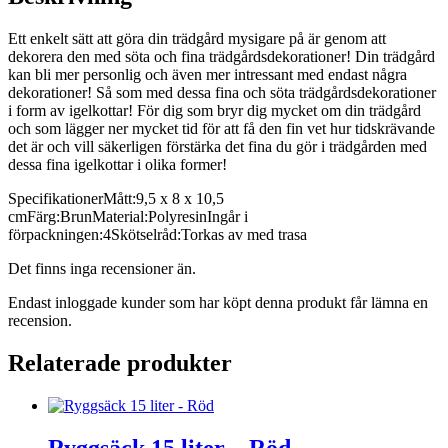
Ett enkelt sätt att göra din trädgård mysigare på är genom att
dekorera den med söta och fina trädgårdsdekorationer! Din trädgård
kan bli mer personlig och även mer intressant med endast några
dekorationer! Så som med dessa fina och söta trädgårdsdekorationer
i form av igelkottar! För dig som bryr dig mycket om din trädgård
och som lägger ner mycket tid för att få den fin vet hur tidskrävande
det är och vill säkerligen förstärka det fina du gör i trädgården med
dessa fina igelkottar i olika former!
SpecifikationerMått:9,5 x 8 x 10,5
cmFärg:BrunMaterial:PolyresinIngår i
förpackningen:4Skötselråd:Torkas av med trasa
Det finns inga recensioner än.
Endast inloggade kunder som har köpt denna produkt får lämna en
recension.
Relaterade produkter
Ryggsäck 15 liter – Röd