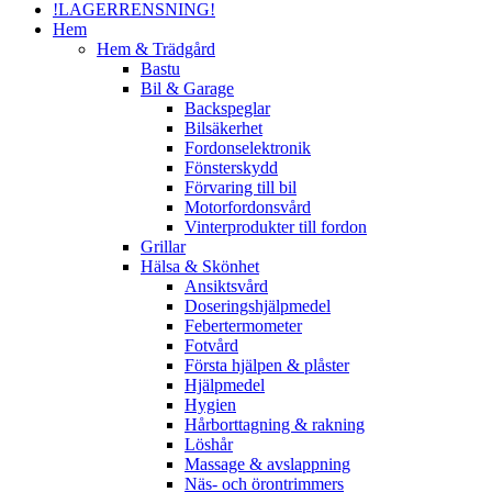
!LAGERRENSNING!
Hem
Hem & Trädgård
Bastu
Bil & Garage
Backspeglar
Bilsäkerhet
Fordonselektronik
Fönsterskydd
Förvaring till bil
Motorfordonsvård
Vinterprodukter till fordon
Grillar
Hälsa & Skönhet
Ansiktsvård
Doseringshjälpmedel
Febertermometer
Fotvård
Första hjälpen & plåster
Hjälpmedel
Hygien
Hårborttagning & rakning
Löshår
Massage & avslappning
Näs- och örontrimmers