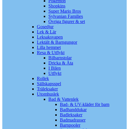
Pokémon
Shopkins
Super Mario Bros
Sylvanian Families
Övriga figurer & set
Gosedjur
Lek & Lär
Leksaksvapen
Lektält & Barngungor
Lilla hemmet
Resa & Utflykt
Bilbarnstolar
Dricka & Äta
I Bilen
Utflykt
Rollek
Sällskapsspel
Träleksaker
Utomhuslek
Bad & Vattenlek
Bad- & UV-kläder för barn
Badhanddukar
Badleksaker
Badmadrasser
Barnpooler