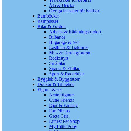
Träleksaker för bebisar
Äta & Dricka
Övriga leksaker för bebisar
Barnböcker
Barnpussel
Bilar & Fordon
Arbets- & Räddningsfordon
Bilbanor
Bilgarage & Set
Lastbilar & Traktorer
MC- & Terrängfordon
Radiostyrt
Småbilar
Spark- & Elbilar
Sport & Racerbilar
Bygglek & Byggsatser
Dockor & Tillbehör
Figurer & set
Actionfigurer
Cutie Friends
Djur & Fantasy
Fart Ninjas
Greta Gris
Littlest Pet Shop
My Little Pony