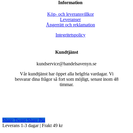
Information
Köp- och leveransvillkor
Leveranser
Ångerrätt och reklamation
Integritetspolicy
Kundtjänst
kundservice@handelsavenyn.se
Vår kundtjänst har öppet alla helgfria vardagar. Vi
besvarar dina frågor så fort som möjligt, senast inom 48
timmar.
Share
Tweet
Share
Pin
Close
Leverans 1-3 dagar | Frakt 49 kr
Menu