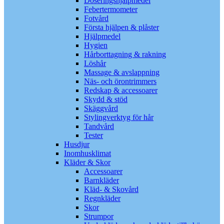
Doseringshjälpmedel
Febertermometer
Fotvård
Första hjälpen & plåster
Hjälpmedel
Hygien
Hårborttagning & rakning
Löshår
Massage & avslappning
Näs- och örontrimmers
Redskap & accessoarer
Skydd & stöd
Skäggvård
Stylingverktyg för hår
Tandvård
Tester
Husdjur
Inomhusklimat
Kläder & Skor
Accessoarer
Barnkläder
Kläd- & Skovård
Regnkläder
Skor
Strumpor