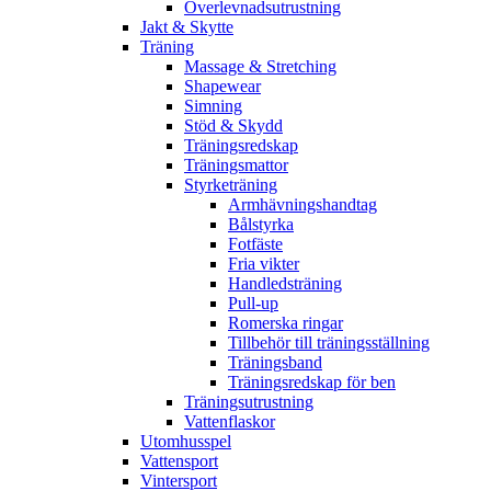
Överlevnadsutrustning
Jakt & Skytte
Träning
Massage & Stretching
Shapewear
Simning
Stöd & Skydd
Träningsredskap
Träningsmattor
Styrketräning
Armhävningshandtag
Bålstyrka
Fotfäste
Fria vikter
Handledsträning
Pull-up
Romerska ringar
Tillbehör till träningsställning
Träningsband
Träningsredskap för ben
Träningsutrustning
Vattenflaskor
Utomhusspel
Vattensport
Vintersport