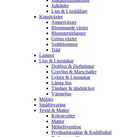
Julklappsinslagning
Julkläder
Ljus & Ljushållare
Konstväxter
Ampelväxter
Blommande växter
Blomstergirlanger
Gröna växter
Snittblommor
Träd
Lampor
Ljus & Ljusstakar
Doftljus & Doftpinnar
Gravljus & Marschaller
Lyktor & Ljusstakar
Långa ljus
Tändare & tändstickor
Värmeljus
Möbler
Småförvaring
Textil & Mattor
Kökstextiler
Mattor
Möbelöverdrag
Prydnadskuddar & Kuddfodral