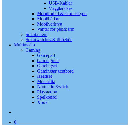
USB-Kablar
Väggladdare
Mobilfodral & skärmskydd
Mobilhållare
Mobilverktyg
Vantar för pekskärm
Smarta hem
Smartwatches & tillbehör
Multimedia
Gaming
Gamepad
Gamingmus
Gamingset
Gamingtangentbord
Headset
Musmatta
Nintendo Switch
Playstation
Spelkonsol
Xbox
search
0