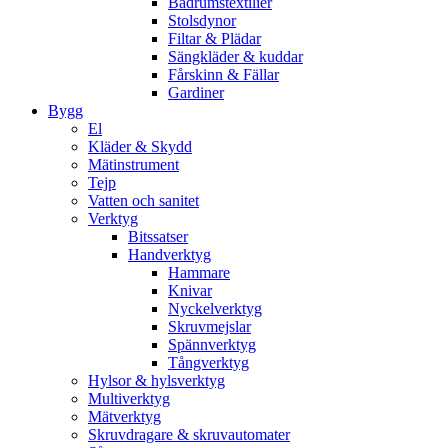
Badrumstextilier
Stolsdynor
Filtar & Plädar
Sängkläder & kuddar
Fårskinn & Fällar
Gardiner
Bygg
El
Kläder & Skydd
Mätinstrument
Tejp
Vatten och sanitet
Verktyg
Bitssatser
Handverktyg
Hammare
Knivar
Nyckelverktyg
Skruvmejslar
Spännverktyg
Tångverktyg
Hylsor & hylsverktyg
Multiverktyg
Mätverktyg
Skruvdragare & skruvautomater