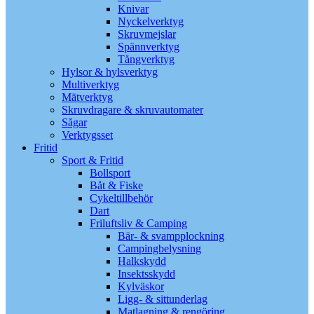
Knivar
Nyckelverktyg
Skruvmejslar
Spännverktyg
Tångverktyg
Hylsor & hylsverktyg
Multiverktyg
Mätverktyg
Skruvdragare & skruvautomater
Sågar
Verktygsset
Fritid
Sport & Fritid
Bollsport
Båt & Fiske
Cykeltillbehör
Dart
Friluftsliv & Camping
Bär- & svampplockning
Campingbelysning
Halkskydd
Insektsskydd
Kylväskor
Ligg- & sittunderlag
Matlagning & rengöring