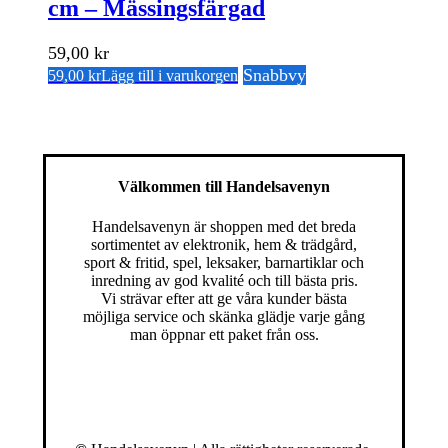
cm – Mässingsfärgad
59,00
kr
Snabbvy
59,00
kr
Lägg till i varukorgen
Välkommen till Handelsavenyn
Handelsavenyn är shoppen med det breda
sortimentet av elektronik, hem & trädgård,
sport & fritid, spel, leksaker, barnartiklar och
inredning av god kvalité och till bästa pris.
Vi strävar efter att ge våra kunder bästa
möjliga service och skänka glädje varje gång
man öppnar ett paket från oss.