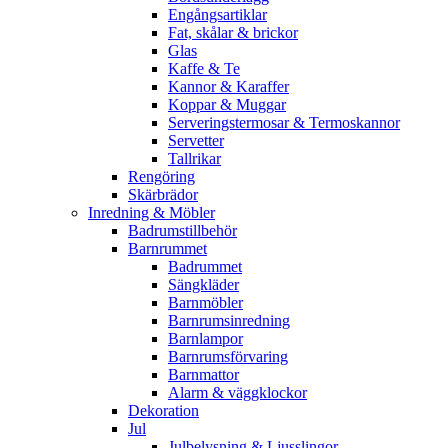
Engångsartiklar
Fat, skålar & brickor
Glas
Kaffe & Te
Kannor & Karaffer
Koppar & Muggar
Serveringstermosar & Termoskannor
Servetter
Tallrikar
Rengöring
Skärbrädor
Inredning & Möbler
Badrumstillbehör
Barnrummet
Badrummet
Sängkläder
Barnmöbler
Barnrumsinredning
Barnlampor
Barnrumsförvaring
Barnmattor
Alarm & väggklockor
Dekoration
Jul
Julbelysning & Ljusslingor