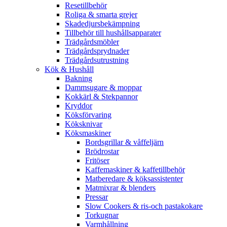
Resetillbehör
Roliga & smarta grejer
Skadedjursbekämpning
Tillbehör till hushållsapparater
Trädgårdsmöbler
Trädgårdsprydnader
Trädgårdsutrustning
Kök & Hushåll
Bakning
Dammsugare & moppar
Kokkärl & Stekpannor
Kryddor
Köksförvaring
Köksknivar
Köksmaskiner
Bordsgrillar & våffeljärn
Brödrostar
Fritöser
Kaffemaskiner & kaffetillbehör
Matberedare & köksassistenter
Matmixrar & blenders
Pressar
Slow Cookers & ris-och pastakokare
Torkugnar
Varmhållning