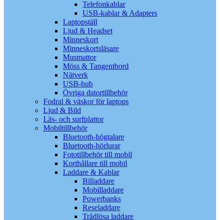
Telefonkablar
USB-kablar & Adapters
Laptopställ
Ljud & Headset
Minneskort
Minneskortsläsare
Musmattor
Möss & Tangentbord
Nätverk
USB-hub
Övriga datortillbehör
Fodral & väskor för laptops
Ljud & Bild
Läs- och surfplattor
Mobiltillbehör
Bluetooth-högtalare
Bluetooth-hörlurar
Fototillbehör till mobil
Korthållare till mobil
Laddare & Kablar
Billaddare
Mobilladdare
Powerbanks
Reseladdare
Trådlösa laddare