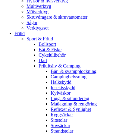
Hylsor & hylsverktyg
Multiverktyg
Mätverktyg
Skruvdragare & skruvautomater
Sågar
Verktygsset
Fritid
Sport & Fritid
Bollsport
Båt & Fiske
Cykeltillbehör
Dart
Friluftsliv & Camping
Bär- & svampplockning
Campingbelysning
Halkskydd
Insektsskydd
Kylväskor
Ligg- & sittunderlag
Matlagning & rengöring
Reflexer & Synlighet
Ryggsäckar
Sittstolar
Sovsäckar
Strandstolar