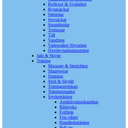
Reflexer & Synlighet
Ryggsäckar
Sittstolar
Sovsäckar
Strandstolar
Termosar
Tält
Vandring
Vattensäker förvaring
Överlevnadsutrustning
Jakt & Skytte
Träning
Massage & Stretching
Shapewear
Simning
Stöd & Skydd
Träningsredskap
Träningsmattor
Styrketräning
Armhävningshandtag
Bålstyrka
Fotfäste
Fria vikter
Handledsträning
Pull-up