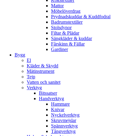
Kökstextiler
Mattor
Möbelöverdrag
Prydnadskuddar & Kuddfodral
Badrumstextilier
Stolsdynor
Filtar & Plädar
Sängkläder & kuddar
Fårskinn & Fällar
Gardiner
Bygg
El
Kläder & Skydd
Mätinstrument
Tejp
Vatten och sanitet
Verktyg
Bitssatser
Handverktyg
Hammare
Knivar
Nyckelverktyg
Skruvmejslar
Spännverktyg
Tångverktyg