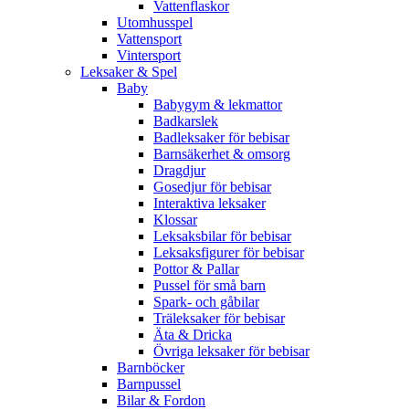
Vattenflaskor
Utomhusspel
Vattensport
Vintersport
Leksaker & Spel
Baby
Babygym & lekmattor
Badkarslek
Badleksaker för bebisar
Barnsäkerhet & omsorg
Dragdjur
Gosedjur för bebisar
Interaktiva leksaker
Klossar
Leksaksbilar för bebisar
Leksaksfigurer för bebisar
Pottor & Pallar
Pussel för små barn
Spark- och gåbilar
Träleksaker för bebisar
Äta & Dricka
Övriga leksaker för bebisar
Barnböcker
Barnpussel
Bilar & Fordon