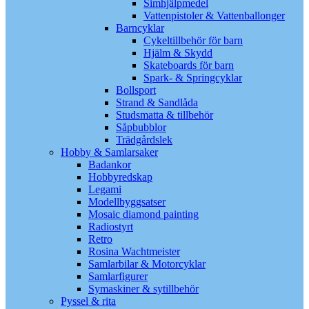
Simhjälpmedel
Vattenpistoler & Vattenballonger
Barncyklar
Cykeltillbehör för barn
Hjälm & Skydd
Skateboards för barn
Spark- & Springcyklar
Bollsport
Strand & Sandlåda
Studsmatta & tillbehör
Såpbubblor
Trädgårdslek
Hobby & Samlarsaker
Badankor
Hobbyredskap
Legami
Modellbyggsatser
Mosaic diamond painting
Radiostyrt
Retro
Rosina Wachtmeister
Samlarbilar & Motorcyklar
Samlarfigurer
Symaskiner & sytillbehör
Pyssel & rita