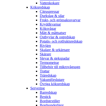
Vattenkokare
Köksredskap
Citruspressar
Durkslag & silar
Frukt- och grönsakssvarvar
Kryddkvarnar
Köksvågar
Mått & måttsatser
Osthyvlar & ostredskap
Potatis- och rotfruktsredskap
Rivjärn
Skalare & urkärnare
Skärare
Slevar & stekspadar
Termometrar
Tillbehör till mikrovågsugn
Trattar
Träredskap
Vakumförslutare
Övriga köksredskap
Servering
Barredskap
Bestick
Bordstextilier
Bordsunderlägg