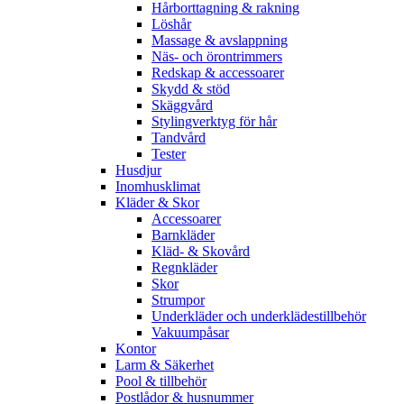
Hårborttagning & rakning
Löshår
Massage & avslappning
Näs- och örontrimmers
Redskap & accessoarer
Skydd & stöd
Skäggvård
Stylingverktyg för hår
Tandvård
Tester
Husdjur
Inomhusklimat
Kläder & Skor
Accessoarer
Barnkläder
Kläd- & Skovård
Regnkläder
Skor
Strumpor
Underkläder och underklädestillbehör
Vakuumpåsar
Kontor
Larm & Säkerhet
Pool & tillbehör
Postlådor & husnummer