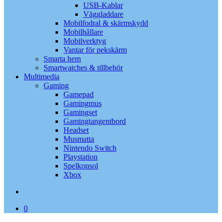
USB-Kablar
Väggladdare
Mobilfodral & skärmskydd
Mobilhållare
Mobilverktyg
Vantar för pekskärm
Smarta hem
Smartwatches & tillbehör
Multimedia
Gaming
Gamepad
Gamingmus
Gamingset
Gamingtangentbord
Headset
Musmatta
Nintendo Switch
Playstation
Spelkonsol
Xbox
search
0