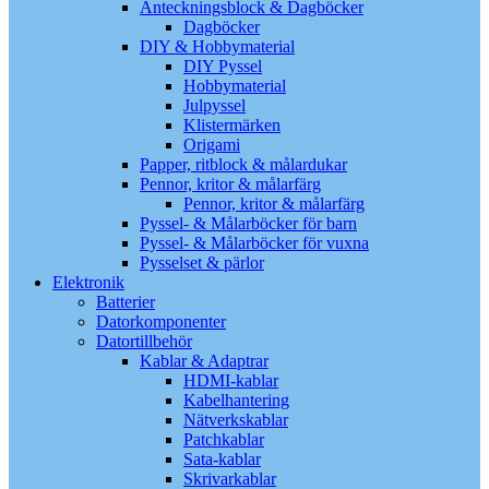
Anteckningsblock & Dagböcker
Dagböcker
DIY & Hobbymaterial
DIY Pyssel
Hobbymaterial
Julpyssel
Klistermärken
Origami
Papper, ritblock & målardukar
Pennor, kritor & målarfärg
Pennor, kritor & målarfärg
Pyssel- & Målarböcker för barn
Pyssel- & Målarböcker för vuxna
Pysselset & pärlor
Elektronik
Batterier
Datorkomponenter
Datortillbehör
Kablar & Adaptrar
HDMI-kablar
Kabelhantering
Nätverkskablar
Patchkablar
Sata-kablar
Skrivarkablar