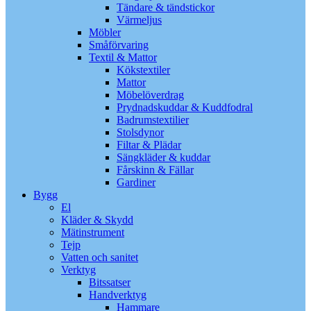
Tändare & tändstickor
Värmeljus
Möbler
Småförvaring
Textil & Mattor
Kökstextiler
Mattor
Möbelöverdrag
Prydnadskuddar & Kuddfodral
Badrumstextilier
Stolsdynor
Filtar & Plädar
Sängkläder & kuddar
Fårskinn & Fällar
Gardiner
Bygg
El
Kläder & Skydd
Mätinstrument
Tejp
Vatten och sanitet
Verktyg
Bitssatser
Handverktyg
Hammare