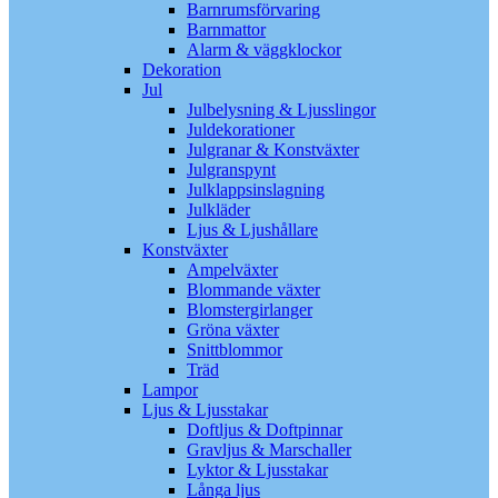
Barnrumsförvaring
Barnmattor
Alarm & väggklockor
Dekoration
Jul
Julbelysning & Ljusslingor
Juldekorationer
Julgranar & Konstväxter
Julgranspynt
Julklappsinslagning
Julkläder
Ljus & Ljushållare
Konstväxter
Ampelväxter
Blommande växter
Blomstergirlanger
Gröna växter
Snittblommor
Träd
Lampor
Ljus & Ljusstakar
Doftljus & Doftpinnar
Gravljus & Marschaller
Lyktor & Ljusstakar
Långa ljus