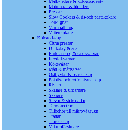
Matberedare & köksassistenter
Matmixrar & blenders
Pressar
Slow Cookers & ris-och pastakokare
Torkugnar
Varmhållning
Vattenkokare
Köksredskap
Citruspressar
Durkslag & silar
Frukt- och grönsakssvarvar
Kryddkvarnar
Köksvågar
Mått & måttsatser
Osthyvlar & ostredskap
Potatis- och rotfruktsredskap
Rivjärn
Skalare & urkärnare
Skärare
Slevar & stekspadar
Termometrar
Tillbehör till mikrovågsugn
Trattar
Träredskap
Vakumförslutare