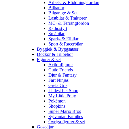
Arbets- & Räddningsfordon
Bilbanor
Bilgarage & Set
Lastbilar & Traktorer
MC- & Terrängfordon
Radiostyrt
Småbilar
Spark- & Elbilar
Sport & Racerbilar
Bygglek & Byggsatser
Dockor & Tillbehör
Figurer & set
Actionfigurer
Cutie Friends
Djur & Fantasy
Fart Ninjas
Greta Gris
Littlest Pet Shop
My Little Pony
Pokémon
Shopkins
Super Mario Bros
Sylvanian Families
Övriga figurer & set
Gosedjur