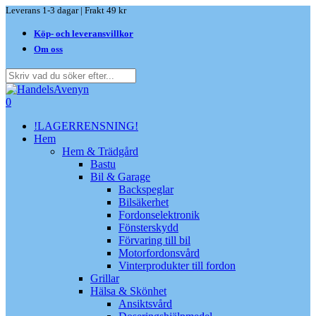
Skip
Leverans 1-3 dagar | Frakt 49 kr
to
Köp- och leveransvillkor
main
content
Om oss
Close
Search
search
0
Menu
!LAGERRENSNING!
Hem
Hem & Trädgård
Bastu
Bil & Garage
Backspeglar
Bilsäkerhet
Fordonselektronik
Fönsterskydd
Förvaring till bil
Motorfordonsvård
Vinterprodukter till fordon
Grillar
Hälsa & Skönhet
Ansiktsvård