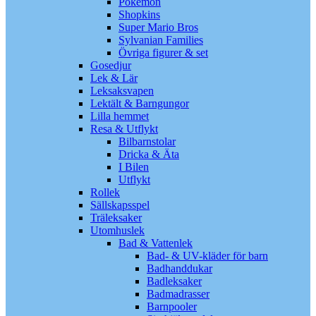
Pokémon
Shopkins
Super Mario Bros
Sylvanian Families
Övriga figurer & set
Gosedjur
Lek & Lär
Leksaksvapen
Lektält & Barngungor
Lilla hemmet
Resa & Utflykt
Bilbarnstolar
Dricka & Äta
I Bilen
Utflykt
Rollek
Sällskapsspel
Träleksaker
Utomhuslek
Bad & Vattenlek
Bad- & UV-kläder för barn
Badhanddukar
Badleksaker
Badmadrasser
Barnpooler