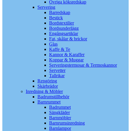
Övriga köksredskap
Servering
Barredskap
Bestick
Bordstextilier
Bordsunderlägg
Engångsartiklar
Fat, skålar & brickor
Glas
Kaffe & Te
Kannor & Karaffer
Koppar & Muggar
Serveringstermosar & Termoskannor
Servetter
Tallrikar
Rengöring
Skärbrädor
Inredning & Möbler
Badrumstillbehör
Barnrummet
Badrummet
Sängkläder
Barnmöbler
Barnrumsinredning
Barnlampor