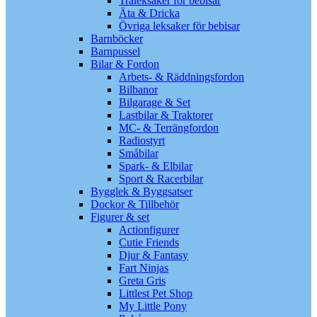
Träleksaker för bebisar
Äta & Dricka
Övriga leksaker för bebisar
Barnböcker
Barnpussel
Bilar & Fordon
Arbets- & Räddningsfordon
Bilbanor
Bilgarage & Set
Lastbilar & Traktorer
MC- & Terrängfordon
Radiostyrt
Småbilar
Spark- & Elbilar
Sport & Racerbilar
Bygglek & Byggsatser
Dockor & Tillbehör
Figurer & set
Actionfigurer
Cutie Friends
Djur & Fantasy
Fart Ninjas
Greta Gris
Littlest Pet Shop
My Little Pony