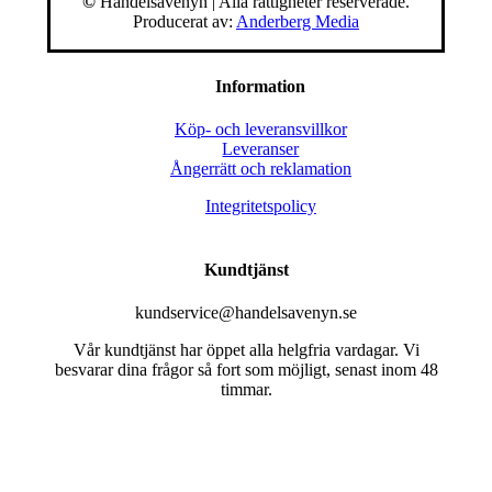
©
Handelsavenyn | Alla rättigheter reserverade.
Producerat av:
Anderberg Media
Information
Köp- och leveransvillkor
Leveranser
Ångerrätt och reklamation
Integritetspolicy
Kundtjänst
kundservice@handelsavenyn.se
Vår kundtjänst har öppet alla helgfria vardagar. Vi
besvarar dina frågor så fort som möjligt, senast inom 48
timmar.