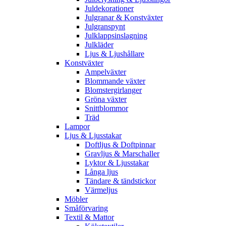
Juldekorationer
Julgranar & Konstväxter
Julgranspynt
Julklappsinslagning
Julkläder
Ljus & Ljushållare
Konstväxter
Ampelväxter
Blommande växter
Blomstergirlanger
Gröna växter
Snittblommor
Träd
Lampor
Ljus & Ljusstakar
Doftljus & Doftpinnar
Gravljus & Marschaller
Lyktor & Ljusstakar
Långa ljus
Tändare & tändstickor
Värmeljus
Möbler
Småförvaring
Textil & Mattor