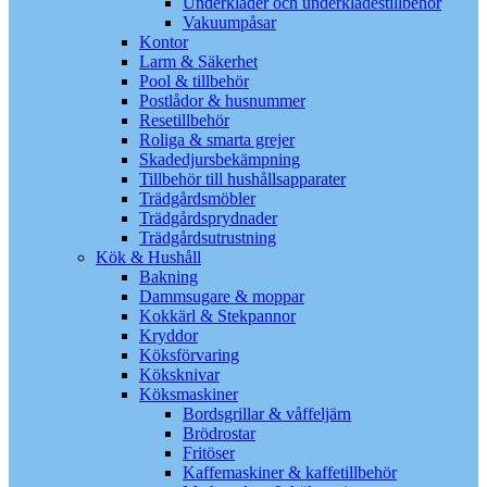
Underkläder och underklädestillbehör
Vakuumpåsar
Kontor
Larm & Säkerhet
Pool & tillbehör
Postlådor & husnummer
Resetillbehör
Roliga & smarta grejer
Skadedjursbekämpning
Tillbehör till hushållsapparater
Trädgårdsmöbler
Trädgårdsprydnader
Trädgårdsutrustning
Kök & Hushåll
Bakning
Dammsugare & moppar
Kokkärl & Stekpannor
Kryddor
Köksförvaring
Köksknivar
Köksmaskiner
Bordsgrillar & våffeljärn
Brödrostar
Fritöser
Kaffemaskiner & kaffetillbehör