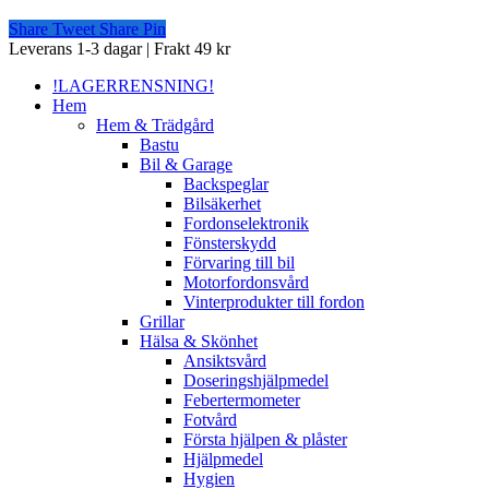
Share
Tweet
Share
Pin
Close
Leverans 1-3 dagar | Frakt 49 kr
Menu
!LAGERRENSNING!
Hem
Hem & Trädgård
Bastu
Bil & Garage
Backspeglar
Bilsäkerhet
Fordonselektronik
Fönsterskydd
Förvaring till bil
Motorfordonsvård
Vinterprodukter till fordon
Grillar
Hälsa & Skönhet
Ansiktsvård
Doseringshjälpmedel
Febertermometer
Fotvård
Första hjälpen & plåster
Hjälpmedel
Hygien