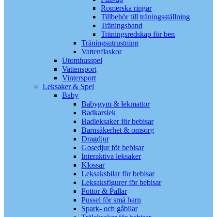
Romerska ringar
Tillbehör till träningsställning
Träningsband
Träningsredskap för ben
Träningsutrustning
Vattenflaskor
Utomhusspel
Vattensport
Vintersport
Leksaker & Spel
Baby
Babygym & lekmattor
Badkarslek
Badleksaker för bebisar
Barnsäkerhet & omsorg
Dragdjur
Gosedjur för bebisar
Interaktiva leksaker
Klossar
Leksaksbilar för bebisar
Leksaksfigurer för bebisar
Pottor & Pallar
Pussel för små barn
Spark- och gåbilar