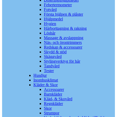
Doseringshjälpmedel
Febertermometer
Fotvård
Första hjälpen & plåster
Hjälpmedel
Hygien
Hårborttagning & rakning
Löshår
Massage & avslappning
Näs- och örontrimmers
Redskap & accessoarer
Skydd & stöd
Skäggvård
Stylingverktyg för hår
Tandvård
Tester
Husdjur
Inomhusklimat
Kläder & Skor
Accessoarer
Barnkläder
Kläd- & Skovård
Regnkläder
Skor
Strumpor