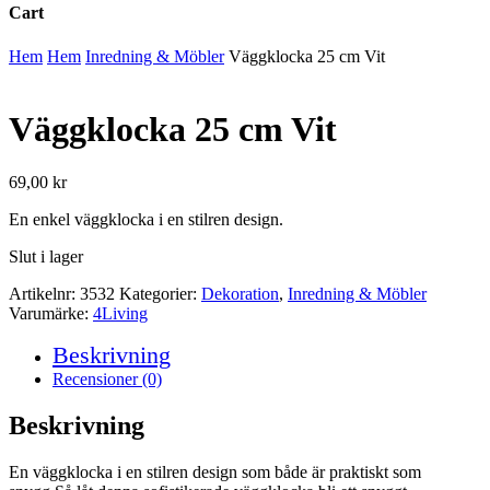
Cart
Close
Hem
Hem
Inredning & Möbler
Väggklocka 25 cm Vit
Cart
Väggklocka 25 cm Vit
69,00
kr
En enkel väggklocka i en stilren design.
Slut i lager
Artikelnr:
3532
Kategorier:
Dekoration
,
Inredning & Möbler
Varumärke:
4Living
Beskrivning
Recensioner (0)
Beskrivning
En väggklocka i en stilren design som både är praktiskt som