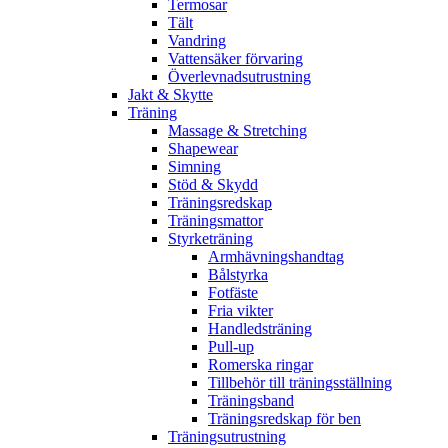
Termosar
Tält
Vandring
Vattensäker förvaring
Överlevnadsutrustning
Jakt & Skytte
Träning
Massage & Stretching
Shapewear
Simning
Stöd & Skydd
Träningsredskap
Träningsmattor
Styrketräning
Armhävningshandtag
Bålstyrka
Fotfäste
Fria vikter
Handledsträning
Pull-up
Romerska ringar
Tillbehör till träningsställning
Träningsband
Träningsredskap för ben
Träningsutrustning