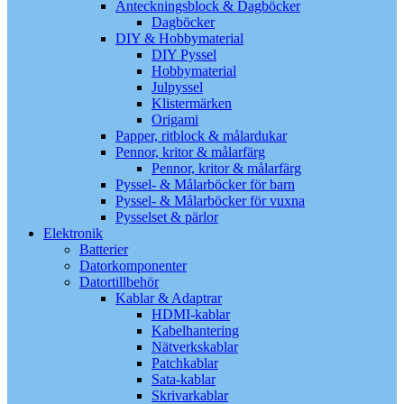
Anteckningsblock & Dagböcker
Dagböcker
DIY & Hobbymaterial
DIY Pyssel
Hobbymaterial
Julpyssel
Klistermärken
Origami
Papper, ritblock & målardukar
Pennor, kritor & målarfärg
Pennor, kritor & målarfärg
Pyssel- & Målarböcker för barn
Pyssel- & Målarböcker för vuxna
Pysselset & pärlor
Elektronik
Batterier
Datorkomponenter
Datortillbehör
Kablar & Adaptrar
HDMI-kablar
Kabelhantering
Nätverkskablar
Patchkablar
Sata-kablar
Skrivarkablar