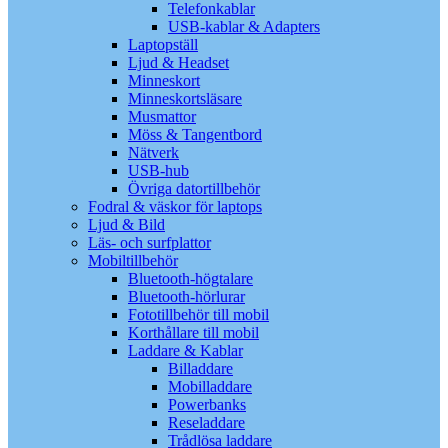
Telefonkablar
USB-kablar & Adapters
Laptopställ
Ljud & Headset
Minneskort
Minneskortsläsare
Musmattor
Möss & Tangentbord
Nätverk
USB-hub
Övriga datortillbehör
Fodral & väskor för laptops
Ljud & Bild
Läs- och surfplattor
Mobiltillbehör
Bluetooth-högtalare
Bluetooth-hörlurar
Fototillbehör till mobil
Korthållare till mobil
Laddare & Kablar
Billaddare
Mobilladdare
Powerbanks
Reseladdare
Trådlösa laddare