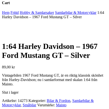
Cart
Close
Hem
Fritid
Hobby & Samlarsaker
Samlarbilar & Motorcyklar
1:64
Cart
Harley Davidson – 1967 Ford Mustang GT – Silver
1:64 Harley Davidson – 1967
Ford Mustang GT – Silver
89,00
kr
Vintagebilen 1967 Ford Mustang GT, är en riktig klassisk skönhet
från Harley-Davidson; nu i samlarformat med skalan 1:64 från
Maisto.
Slut i lager
Artikelnr:
14273
Kategorier:
Bilar & Fordon
,
Samlarbilar &
Motorcyklar
,
Småbilar
Varumärke:
Maisto