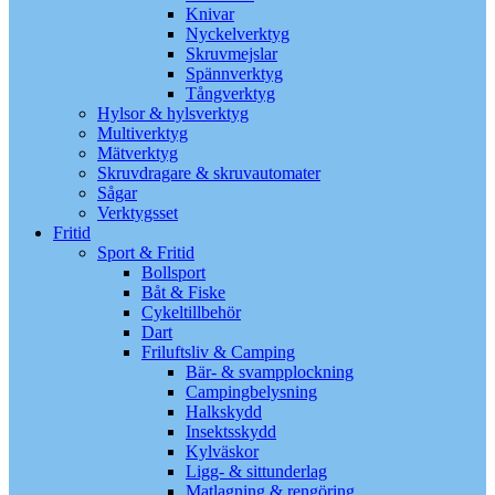
Knivar
Nyckelverktyg
Skruvmejslar
Spännverktyg
Tångverktyg
Hylsor & hylsverktyg
Multiverktyg
Mätverktyg
Skruvdragare & skruvautomater
Sågar
Verktygsset
Fritid
Sport & Fritid
Bollsport
Båt & Fiske
Cykeltillbehör
Dart
Friluftsliv & Camping
Bär- & svampplockning
Campingbelysning
Halkskydd
Insektsskydd
Kylväskor
Ligg- & sittunderlag
Matlagning & rengöring