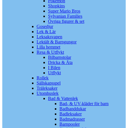
Pokémon
Shopkins
Super Mario Bros
Sylvanian Families
Övriga figurer & set
Gosedjur
Lek & Lär
Leksaksvapen
Lektält & Barngungor
Lilla hemmet
Resa & Utflykt
Bilbarnstolar
Dricka & Äta
I Bilen
Utflykt
Rollek
Sällskapsspel
Träleksaker
Utomhuslek
Bad & Vattenlek
Bad- & UV-kläder för barn
Badhanddukar
Badleksaker
Badmadrasser
Barnpooler