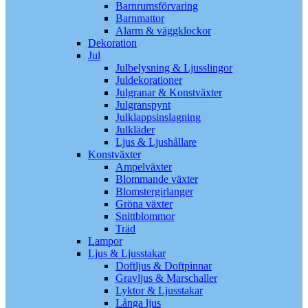
Barnrumsförvaring
Barnmattor
Alarm & väggklockor
Dekoration
Jul
Julbelysning & Ljusslingor
Juldekorationer
Julgranar & Konstväxter
Julgranspynt
Julklappsinslagning
Julkläder
Ljus & Ljushållare
Konstväxter
Ampelväxter
Blommande växter
Blomstergirlanger
Gröna växter
Snittblommor
Träd
Lampor
Ljus & Ljusstakar
Doftljus & Doftpinnar
Gravljus & Marschaller
Lyktor & Ljusstakar
Långa ljus