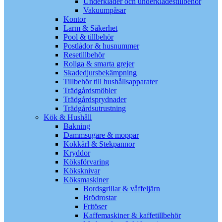
Underkläder och underklädestillbehör
Vakuumpåsar
Kontor
Larm & Säkerhet
Pool & tillbehör
Postlådor & husnummer
Resetillbehör
Roliga & smarta grejer
Skadedjursbekämpning
Tillbehör till hushållsapparater
Trädgårdsmöbler
Trädgårdsprydnader
Trädgårdsutrustning
Kök & Hushåll
Bakning
Dammsugare & moppar
Kokkärl & Stekpannor
Kryddor
Köksförvaring
Köksknivar
Köksmaskiner
Bordsgrillar & våffeljärn
Brödrostar
Fritöser
Kaffemaskiner & kaffetillbehör