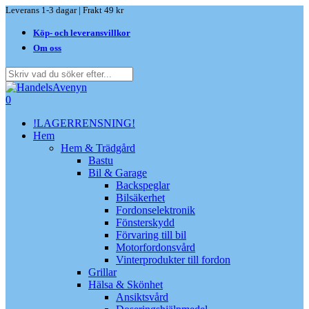
Skip
Leverans 1-3 dagar | Frakt 49 kr
to
Köp- och leveransvillkor
main
content
Om oss
Close
Search
search
0
Menu
!LAGERRENSNING!
Hem
Hem & Trädgård
Bastu
Bil & Garage
Backspeglar
Bilsäkerhet
Fordonselektronik
Fönsterskydd
Förvaring till bil
Motorfordonsvård
Vinterprodukter till fordon
Grillar
Hälsa & Skönhet
Ansiktsvård