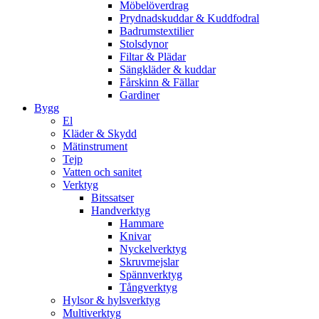
Möbelöverdrag
Prydnadskuddar & Kuddfodral
Badrumstextilier
Stolsdynor
Filtar & Plädar
Sängkläder & kuddar
Fårskinn & Fällar
Gardiner
Bygg
El
Kläder & Skydd
Mätinstrument
Tejp
Vatten och sanitet
Verktyg
Bitssatser
Handverktyg
Hammare
Knivar
Nyckelverktyg
Skruvmejslar
Spännverktyg
Tångverktyg
Hylsor & hylsverktyg
Multiverktyg