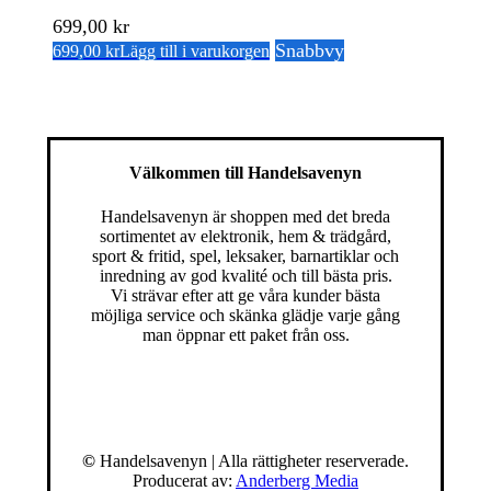
699,00
kr
Snabbvy
699,00
kr
Lägg till i varukorgen
Välkommen till Handelsavenyn
Handelsavenyn är shoppen med det breda
sortimentet av elektronik, hem & trädgård,
sport & fritid, spel, leksaker, barnartiklar och
inredning av god kvalité och till bästa pris.
Vi strävar efter att ge våra kunder bästa
möjliga service och skänka glädje varje gång
man öppnar ett paket från oss.
©
Handelsavenyn | Alla rättigheter reserverade.
Producerat av:
Anderberg Media