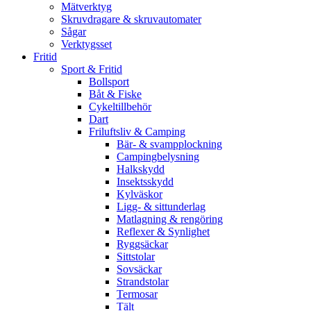
Mätverktyg
Skruvdragare & skruvautomater
Sågar
Verktygsset
Fritid
Sport & Fritid
Bollsport
Båt & Fiske
Cykeltillbehör
Dart
Friluftsliv & Camping
Bär- & svampplockning
Campingbelysning
Halkskydd
Insektsskydd
Kylväskor
Ligg- & sittunderlag
Matlagning & rengöring
Reflexer & Synlighet
Ryggsäckar
Sittstolar
Sovsäckar
Strandstolar
Termosar
Tält