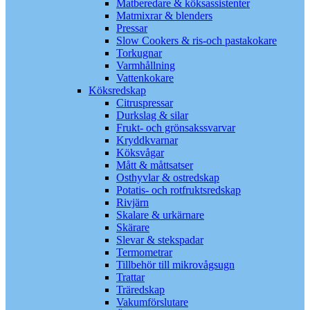
Matberedare & köksassistenter
Matmixrar & blenders
Pressar
Slow Cookers & ris-och pastakokare
Torkugnar
Varmhållning
Vattenkokare
Köksredskap
Citruspressar
Durkslag & silar
Frukt- och grönsakssvarvar
Kryddkvarnar
Köksvågar
Mått & måttsatser
Osthyvlar & ostredskap
Potatis- och rotfruktsredskap
Rivjärn
Skalare & urkärnare
Skärare
Slevar & stekspadar
Termometrar
Tillbehör till mikrovågsugn
Trattar
Träredskap
Vakumförslutare