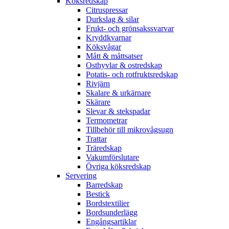
Köksredskap
Citruspressar
Durkslag & silar
Frukt- och grönsakssvarvar
Kryddkvarnar
Köksvågar
Mått & måttsatser
Osthyvlar & ostredskap
Potatis- och rotfruktsredskap
Rivjärn
Skalare & urkärnare
Skärare
Slevar & stekspadar
Termometrar
Tillbehör till mikrovågsugn
Trattar
Träredskap
Vakumförslutare
Övriga köksredskap
Servering
Barredskap
Bestick
Bordstextilier
Bordsunderlägg
Engångsartiklar