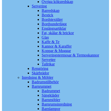
Övriga köksredskap
Servering
Barredskap
Bestick
Bordstextilier
Bordsunderlägg
Engångsartiklar
Fat, skålar & brickor
Glas
Kaffe & Te
Kannor & Karaffer
Koppar & Muggar
Serveringstermosar & Termoskannor
Servetter
Tallrikar
Rengöring
Skärbrädor
Inredning & Möbler
Badrumstillbehör
Barnrummet
Badrummet
Sängkläder
Barnmöbler
Barnrumsinredning
Barnlampor