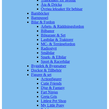
Träleksaker för bebisar
Äta & Dricka
Övriga leksaker för bebisar
Barnböcker
Barnpussel
Bilar & Fordon
Arbets- & Räddningsfordon
Bilbanor
Bilgarage & Set
Lastbilar & Traktorer
MC- & Terrängfordon
Radiostyrt
Småbilar
Spark- & Elbilar
Sport & Racerbilar
Bygglek & Byggsatser
Dockor & Tillbehör
Figurer & set
Actionfigurer
Cutie Friends
Djur & Fantasy
Fart Ninjas
Greta Gris
Littlest Pet Shop
My Little Pony