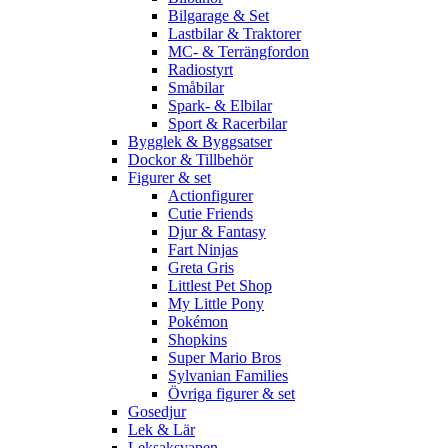
Bilgarage & Set
Lastbilar & Traktorer
MC- & Terrängfordon
Radiostyrt
Småbilar
Spark- & Elbilar
Sport & Racerbilar
Bygglek & Byggsatser
Dockor & Tillbehör
Figurer & set
Actionfigurer
Cutie Friends
Djur & Fantasy
Fart Ninjas
Greta Gris
Littlest Pet Shop
My Little Pony
Pokémon
Shopkins
Super Mario Bros
Sylvanian Families
Övriga figurer & set
Gosedjur
Lek & Lär
Leksaksvapen