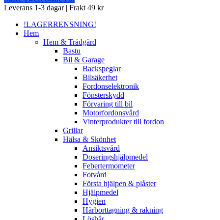
Close
Leverans 1-3 dagar | Frakt 49 kr
Menu
!LAGERRENSNING!
Hem
Hem & Trädgård
Bastu
Bil & Garage
Backspeglar
Bilsäkerhet
Fordonselektronik
Fönsterskydd
Förvaring till bil
Motorfordonsvård
Vinterprodukter till fordon
Grillar
Hälsa & Skönhet
Ansiktsvård
Doseringshjälpmedel
Febertermometer
Fotvård
Första hjälpen & plåster
Hjälpmedel
Hygien
Hårborttagning & rakning
Löshår