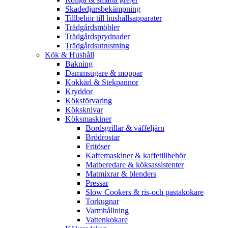
Skadedjursbekämpning
Tillbehör till hushållsapparater
Trädgårdsmöbler
Trädgårdsprydnader
Trädgårdsutrustning
Kök & Hushåll
Bakning
Dammsugare & moppar
Kokkärl & Stekpannor
Kryddor
Köksförvaring
Köksknivar
Köksmaskiner
Bordsgrillar & våffeljärn
Brödrostar
Fritöser
Kaffemaskiner & kaffetillbehör
Matberedare & köksassistenter
Matmixrar & blenders
Pressar
Slow Cookers & ris-och pastakokare
Torkugnar
Varmhållning
Vattenkokare