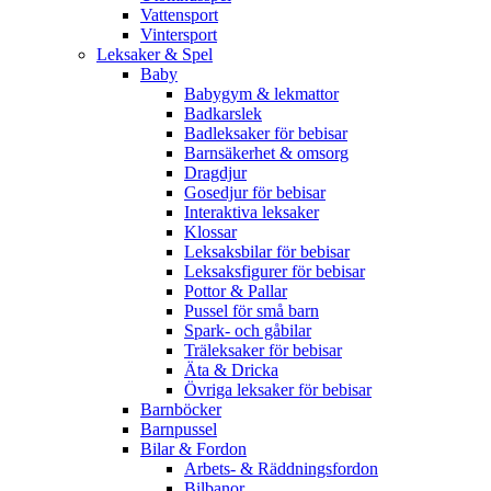
Vattensport
Vintersport
Leksaker & Spel
Baby
Babygym & lekmattor
Badkarslek
Badleksaker för bebisar
Barnsäkerhet & omsorg
Dragdjur
Gosedjur för bebisar
Interaktiva leksaker
Klossar
Leksaksbilar för bebisar
Leksaksfigurer för bebisar
Pottor & Pallar
Pussel för små barn
Spark- och gåbilar
Träleksaker för bebisar
Äta & Dricka
Övriga leksaker för bebisar
Barnböcker
Barnpussel
Bilar & Fordon
Arbets- & Räddningsfordon
Bilbanor