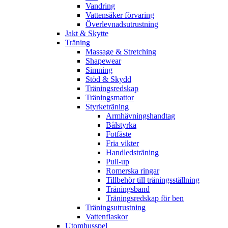
Vandring
Vattensäker förvaring
Överlevnadsutrustning
Jakt & Skytte
Träning
Massage & Stretching
Shapewear
Simning
Stöd & Skydd
Träningsredskap
Träningsmattor
Styrketräning
Armhävningshandtag
Bålstyrka
Fotfäste
Fria vikter
Handledsträning
Pull-up
Romerska ringar
Tillbehör till träningsställning
Träningsband
Träningsredskap för ben
Träningsutrustning
Vattenflaskor
Utomhusspel