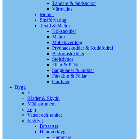
Tändare & tändstickor
Värmeljus
Möbler
Småförvaring
Textil & Mattor
Kökstextiler
Mattor
Möbelöverdrag
Prydnadskuddar & Kuddfodral
Badrumstextilier
Stolsdynor
Filtar & Plädar
Sängkläder & kuddar
Fårskinn & Fällar
Gardiner
Bygg
El
Kläder & Skydd
Mätinstrument
Tejp
Vatten och sanitet
Verktyg
Bitssatser
Handverktyg
Hammare