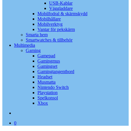
USB-Kablar
Väggladdare
Mobilfodral & skärmskydd
Mobilhållare
Mobilverktyg
Vantar för pekskärm
Smarta hem
Smartwatches & tillbehör
Multimedia
Gaming
Gamepad
Gamingmus
Gamingset
Gamingtangentbord
Headset
Musmatta
Nintendo Switch
Playstation
Spelkonsol
Xbox
search
0