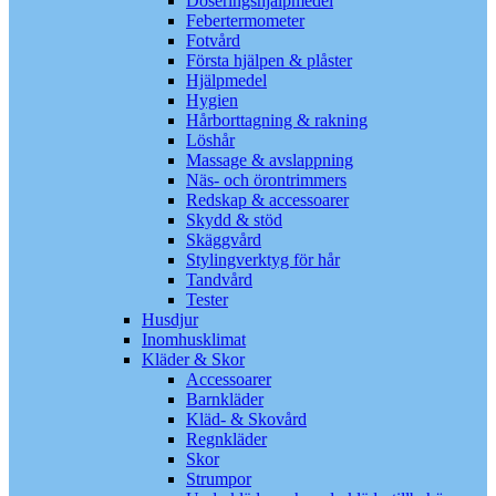
Doseringshjälpmedel
Febertermometer
Fotvård
Första hjälpen & plåster
Hjälpmedel
Hygien
Hårborttagning & rakning
Löshår
Massage & avslappning
Näs- och örontrimmers
Redskap & accessoarer
Skydd & stöd
Skäggvård
Stylingverktyg för hår
Tandvård
Tester
Husdjur
Inomhusklimat
Kläder & Skor
Accessoarer
Barnkläder
Kläd- & Skovård
Regnkläder
Skor
Strumpor