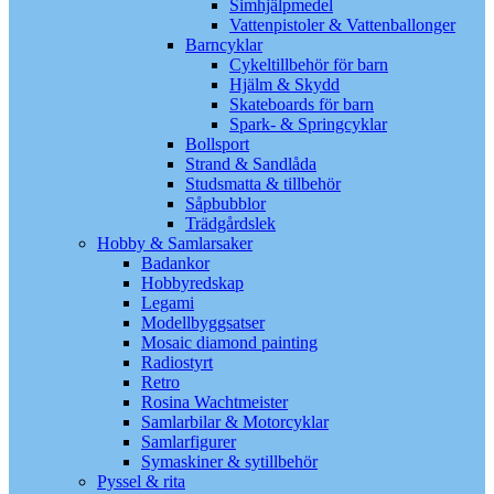
Simhjälpmedel
Vattenpistoler & Vattenballonger
Barncyklar
Cykeltillbehör för barn
Hjälm & Skydd
Skateboards för barn
Spark- & Springcyklar
Bollsport
Strand & Sandlåda
Studsmatta & tillbehör
Såpbubblor
Trädgårdslek
Hobby & Samlarsaker
Badankor
Hobbyredskap
Legami
Modellbyggsatser
Mosaic diamond painting
Radiostyrt
Retro
Rosina Wachtmeister
Samlarbilar & Motorcyklar
Samlarfigurer
Symaskiner & sytillbehör
Pyssel & rita