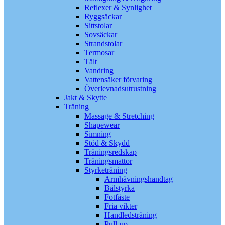
Reflexer & Synlighet
Ryggsäckar
Sittstolar
Sovsäckar
Strandstolar
Termosar
Tält
Vandring
Vattensäker förvaring
Överlevnadsutrustning
Jakt & Skytte
Träning
Massage & Stretching
Shapewear
Simning
Stöd & Skydd
Träningsredskap
Träningsmattor
Styrketräning
Armhävningshandtag
Bålstyrka
Fotfäste
Fria vikter
Handledsträning
Pull-up