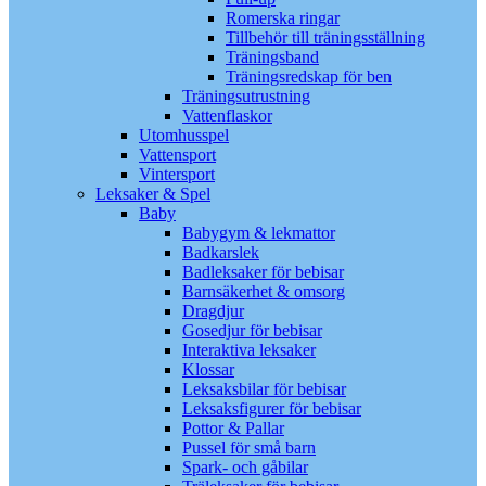
Romerska ringar
Tillbehör till träningsställning
Träningsband
Träningsredskap för ben
Träningsutrustning
Vattenflaskor
Utomhusspel
Vattensport
Vintersport
Leksaker & Spel
Baby
Babygym & lekmattor
Badkarslek
Badleksaker för bebisar
Barnsäkerhet & omsorg
Dragdjur
Gosedjur för bebisar
Interaktiva leksaker
Klossar
Leksaksbilar för bebisar
Leksaksfigurer för bebisar
Pottor & Pallar
Pussel för små barn
Spark- och gåbilar