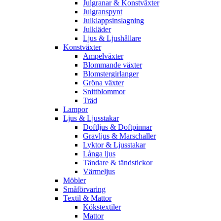
Julgranar & Konstväxter
Julgranspynt
Julklappsinslagning
Julkläder
Ljus & Ljushållare
Konstväxter
Ampelväxter
Blommande växter
Blomstergirlanger
Gröna växter
Snittblommor
Träd
Lampor
Ljus & Ljusstakar
Doftljus & Doftpinnar
Gravljus & Marschaller
Lyktor & Ljusstakar
Långa ljus
Tändare & tändstickor
Värmeljus
Möbler
Småförvaring
Textil & Mattor
Kökstextiler
Mattor