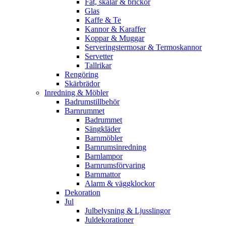
Fat, skålar & brickor
Glas
Kaffe & Te
Kannor & Karaffer
Koppar & Muggar
Serveringstermosar & Termoskannor
Servetter
Tallrikar
Rengöring
Skärbrädor
Inredning & Möbler
Badrumstillbehör
Barnrummet
Badrummet
Sängkläder
Barnmöbler
Barnrumsinredning
Barnlampor
Barnrumsförvaring
Barnmattor
Alarm & väggklockor
Dekoration
Jul
Julbelysning & Ljusslingor
Juldekorationer