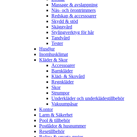
Massage & avslappning
Näs- och örontrimmers
Redskap & accessoarer
Skydd & stöd
Skäggvård
Stylingverktyg för hår
Tandvård
Tester
Husdjur
Inomhusklimat
Kläder & Skor
Accessoarer
Barnkläder
Kläd- & Skovård
Regnkläder
Skor
Strumpor
Underkläder och underklädestillbehör
Vakuumpåsar
Kontor
Larm & Säkerhet
Pool & tillbehör
Postlådor & husnummer
Resetillbehör
Roliga & smarta grejer