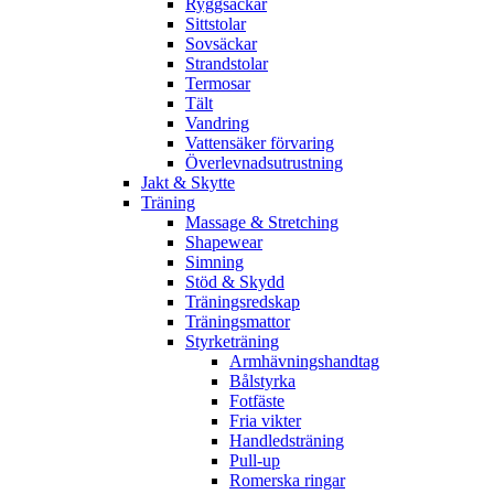
Ryggsäckar
Sittstolar
Sovsäckar
Strandstolar
Termosar
Tält
Vandring
Vattensäker förvaring
Överlevnadsutrustning
Jakt & Skytte
Träning
Massage & Stretching
Shapewear
Simning
Stöd & Skydd
Träningsredskap
Träningsmattor
Styrketräning
Armhävningshandtag
Bålstyrka
Fotfäste
Fria vikter
Handledsträning
Pull-up
Romerska ringar