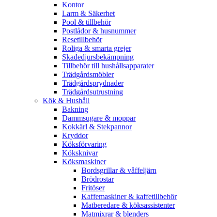
Kontor
Larm & Säkerhet
Pool & tillbehör
Postlådor & husnummer
Resetillbehör
Roliga & smarta grejer
Skadedjursbekämpning
Tillbehör till hushållsapparater
Trädgårdsmöbler
Trädgårdsprydnader
Trädgårdsutrustning
Kök & Hushåll
Bakning
Dammsugare & moppar
Kokkärl & Stekpannor
Kryddor
Köksförvaring
Köksknivar
Köksmaskiner
Bordsgrillar & våffeljärn
Brödrostar
Fritöser
Kaffemaskiner & kaffetillbehör
Matberedare & köksassistenter
Matmixrar & blenders