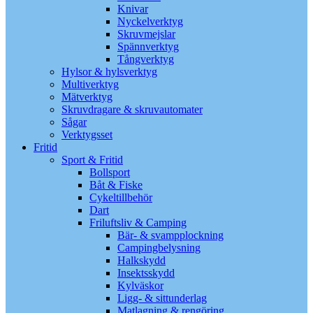
Knivar
Nyckelverktyg
Skruvmejslar
Spännverktyg
Tångverktyg
Hylsor & hylsverktyg
Multiverktyg
Mätverktyg
Skruvdragare & skruvautomater
Sågar
Verktygsset
Fritid
Sport & Fritid
Bollsport
Båt & Fiske
Cykeltillbehör
Dart
Friluftsliv & Camping
Bär- & svampplockning
Campingbelysning
Halkskydd
Insektsskydd
Kylväskor
Ligg- & sittunderlag
Matlagning & rengöring