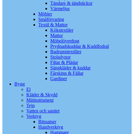
Tändare & tändstickor
Värmeljus
Möbler
Småförvaring
Textil & Mattor
Kökstextiler
Mattor
Möbelöverdrag
Prydnadskuddar & Kuddfodral
Badrumstextilier
Stolsdynor
Filtar & Plädar
Sängkläder & kuddar
Fårskinn & Fällar
Gardiner
Bygg
El
Kläder & Skydd
Mätinstrument
Tejp
Vatten och sanitet
Verktyg
Bitssatser
Handverktyg
Hammare