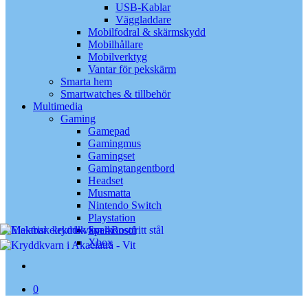
USB-Kablar
Väggladdare
Mobilfodral & skärmskydd
Mobilhållare
Mobilverktyg
Vantar för pekskärm
Smarta hem
Smartwatches & tillbehör
Multimedia
Gaming
Gamepad
Gamingmus
Gamingset
Gamingtangentbord
Headset
Musmatta
Nintendo Switch
Playstation
Spelkonsol
Xbox
search
0