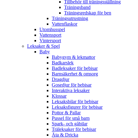
Tillbehör till träningsställning
Träningsband
Träningsredskap för ben
Träningsutrustning
Vattenflaskor
Utomhusspel
Vattensport
Vintersport
Leksaker & Spel
Baby
Babygym & lekmattor
Badkarslek
Badleksaker för bebisar
Barnsäkerhet & omsorg
Dragdjur
Gosedjur för bebisar
Interaktiva leksaker
Klossar
Leksaksbilar för bebisar
Leksaksfigurer för bebisar
Pottor & Pallar
Pussel för små barn
Spark- och gåbilar
Träleksaker för bebisar
Äta & Dricka