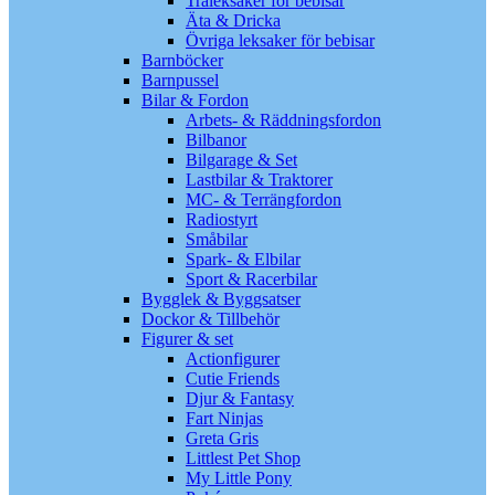
Träleksaker för bebisar
Äta & Dricka
Övriga leksaker för bebisar
Barnböcker
Barnpussel
Bilar & Fordon
Arbets- & Räddningsfordon
Bilbanor
Bilgarage & Set
Lastbilar & Traktorer
MC- & Terrängfordon
Radiostyrt
Småbilar
Spark- & Elbilar
Sport & Racerbilar
Bygglek & Byggsatser
Dockor & Tillbehör
Figurer & set
Actionfigurer
Cutie Friends
Djur & Fantasy
Fart Ninjas
Greta Gris
Littlest Pet Shop
My Little Pony