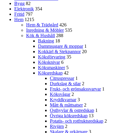
Bygg
82
Elektronik
354
Fritid
797
Hem
1215
Hem & Trädgård
426
Inredning & Möbler
535
Kök & Hushåll
288
Bakning
18
Dammsugare & moppar
1
Kokkärl & Stekpannor
20
Köksförvaring
35
Köksknivar
6
Köksmaskiner
5
Köksredskap
42
Citruspressar
1
Durkslag & silar
2
Frukt- och grönsakssvarvar
1
Köksvågar
2
Kryddkvarnar
3
Mått & måttsatser
2
Osthyvlar & ostredskap
1
Övriga köksredskap
13
Potatis- och rotfruktsredskap
2
Rivjärn
2
Skalare & urkärnare
3