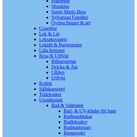
Pokémon
Shopkins
Super Mario Bros
Sylvanian Families
Övriga figurer & set
Gosedjur
Lek & Lär
Leksaksvapen
Lektält & Barngungor
Lilla hemmet
Resa & Utflykt
Bilbarnstolar
Dricka & Äta
I Bilen
Utflykt
Rollek
Sällskapsspel
Träleksaker
Utomhuslek
Bad & Vattenlek
Bad- & UV-kläder för barn
Badhanddukar
Badleksaker
Badmadrasser
Barnpooler