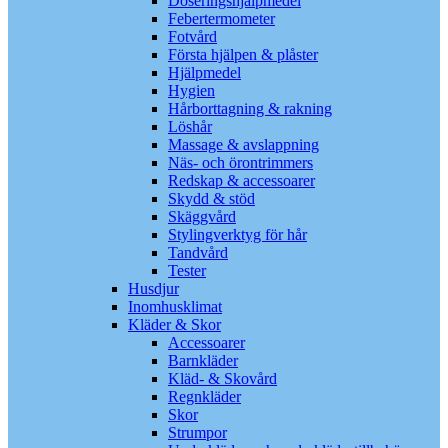
Doseringshjälpmedel
Febertermometer
Fotvård
Första hjälpen & plåster
Hjälpmedel
Hygien
Hårborttagning & rakning
Löshår
Massage & avslappning
Näs- och örontrimmers
Redskap & accessoarer
Skydd & stöd
Skäggvård
Stylingverktyg för hår
Tandvård
Tester
Husdjur
Inomhusklimat
Kläder & Skor
Accessoarer
Barnkläder
Kläd- & Skovård
Regnkläder
Skor
Strumpor