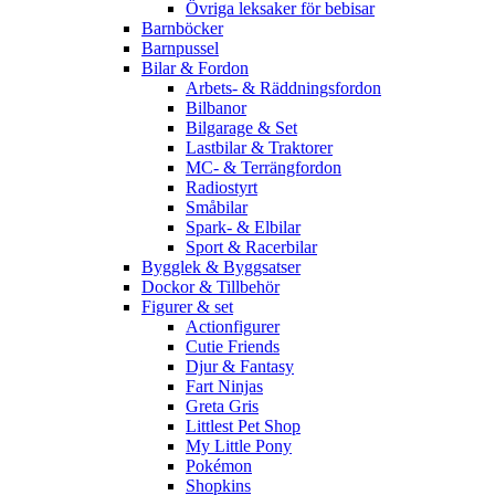
Övriga leksaker för bebisar
Barnböcker
Barnpussel
Bilar & Fordon
Arbets- & Räddningsfordon
Bilbanor
Bilgarage & Set
Lastbilar & Traktorer
MC- & Terrängfordon
Radiostyrt
Småbilar
Spark- & Elbilar
Sport & Racerbilar
Bygglek & Byggsatser
Dockor & Tillbehör
Figurer & set
Actionfigurer
Cutie Friends
Djur & Fantasy
Fart Ninjas
Greta Gris
Littlest Pet Shop
My Little Pony
Pokémon
Shopkins