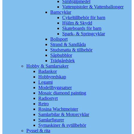
Simhjälpmedel
Vattenpistoler & Vattenballonger
Barncyklar
Cykeltillbehör för barn
Hjälm & Skydd
Skateboards för barn
Spark- & Springcyklar
Bollsport
Strand & Sandlåda
Studsmatta & tillbehör
Såpbubblor
Trädgårdslek
Hobby & Samlarsaker
Badankor
Hobbyredskap
Legami
Modellbyggsatser
Mosaic diamond painting
Radiostyrt
Retro
Rosina Wachtmeister
Samlarbilar & Motorcyklar
Samlarfigurer
Symaskiner & sytillbehör
Pyssel & rita