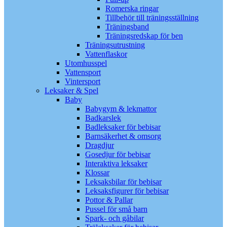
Romerska ringar
Tillbehör till träningsställning
Träningsband
Träningsredskap för ben
Träningsutrustning
Vattenflaskor
Utomhusspel
Vattensport
Vintersport
Leksaker & Spel
Baby
Babygym & lekmattor
Badkarslek
Badleksaker för bebisar
Barnsäkerhet & omsorg
Dragdjur
Gosedjur för bebisar
Interaktiva leksaker
Klossar
Leksaksbilar för bebisar
Leksaksfigurer för bebisar
Pottor & Pallar
Pussel för små barn
Spark- och gåbilar