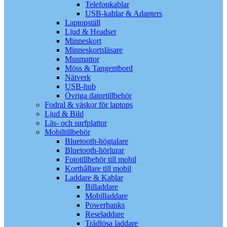
Telefonkablar
USB-kablar & Adapters
Laptopställ
Ljud & Headset
Minneskort
Minneskortsläsare
Musmattor
Möss & Tangentbord
Nätverk
USB-hub
Övriga datortillbehör
Fodral & väskor för laptops
Ljud & Bild
Läs- och surfplattor
Mobiltillbehör
Bluetooth-högtalare
Bluetooth-hörlurar
Fototillbehör till mobil
Korthållare till mobil
Laddare & Kablar
Billaddare
Mobilladdare
Powerbanks
Reseladdare
Trådlösa laddare