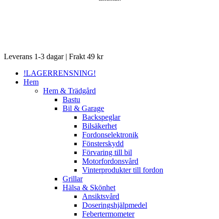
Close
Leverans 1-3 dagar | Frakt 49 kr
Menu
!LAGERRENSNING!
Hem
Hem & Trädgård
Bastu
Bil & Garage
Backspeglar
Bilsäkerhet
Fordonselektronik
Fönsterskydd
Förvaring till bil
Motorfordonsvård
Vinterprodukter till fordon
Grillar
Hälsa & Skönhet
Ansiktsvård
Doseringshjälpmedel
Febertermometer