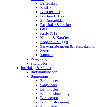
Barredskap
Bestick
Bordstextilier
Bordsunderlägg
Engångsartiklar
Fat, skålar & brickor
Glas
Kaffe & Te
Kannor & Karaffer
Koppar & Muggar
Serveringstermosar & Termoskannor
Servetter
Tallrikar
Rengöring
Skärbrädor
Inredning & Möbler
Badrumstillbehör
Barnrummet
Badrummet
Sängkläder
Barnmöbler
Barnrumsinredning
Barnlampor
Barnrumsförvaring
Barnmattor