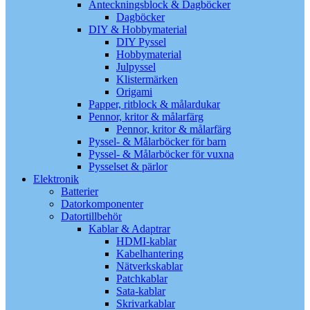
Anteckningsblock & Dagböcker
Dagböcker
DIY & Hobbymaterial
DIY Pyssel
Hobbymaterial
Julpyssel
Klistermärken
Origami
Papper, ritblock & målardukar
Pennor, kritor & målarfärg
Pennor, kritor & målarfärg
Pyssel- & Målarböcker för barn
Pyssel- & Målarböcker för vuxna
Pysselset & pärlor
Elektronik
Batterier
Datorkomponenter
Datortillbehör
Kablar & Adaptrar
HDMI-kablar
Kabelhantering
Nätverkskablar
Patchkablar
Sata-kablar
Skrivarkablar