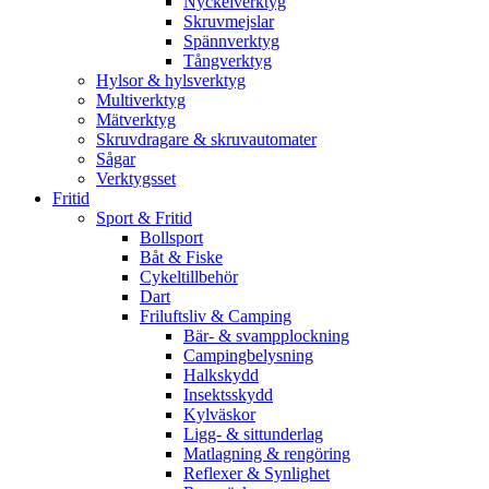
Nyckelverktyg
Skruvmejslar
Spännverktyg
Tångverktyg
Hylsor & hylsverktyg
Multiverktyg
Mätverktyg
Skruvdragare & skruvautomater
Sågar
Verktygsset
Fritid
Sport & Fritid
Bollsport
Båt & Fiske
Cykeltillbehör
Dart
Friluftsliv & Camping
Bär- & svampplockning
Campingbelysning
Halkskydd
Insektsskydd
Kylväskor
Ligg- & sittunderlag
Matlagning & rengöring
Reflexer & Synlighet