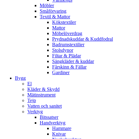
Möbler
Småförvaring
Textil & Mattor
Kökstextiler
Mattor
Möbelöverdrag
Prydnadskuddar & Kuddfodral
Badrumstextilier
Stolsdynor
Filtar & Plädar
Sängkläder & kuddar
Fårskinn & Fällar
Gardiner
Bygg
El
Kläder & Skydd
Mätinstrument
Tejp
Vatten och sanitet
Verktyg
Bitssatser
Handverktyg
Hammare
Knivar