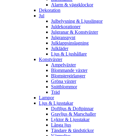
Alarm & väggklockor
Dekoration
Jul
Julbelysning & Ljusslingor
Juldekorationer
Julgranar & Konstväxter
Julgranspynt
Julklappsinslagning
Julkläder
Ljus & Ljushållare
Konstväxter
Ampelväxter
Blommande växter
Blomstergirlanger
Gröna växter
Snittblommor
Träd
Lampor
Ljus & Ljusstakar
Doftljus & Doftpinnar
Gravljus & Marschaller
Lyktor & Ljusstakar
Långa ljus
Tändare & tändstickor
Värmeljus