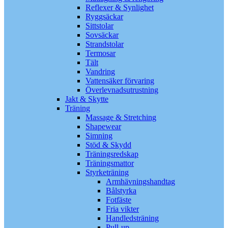
Reflexer & Synlighet
Ryggsäckar
Sittstolar
Sovsäckar
Strandstolar
Termosar
Tält
Vandring
Vattensäker förvaring
Överlevnadsutrustning
Jakt & Skytte
Träning
Massage & Stretching
Shapewear
Simning
Stöd & Skydd
Träningsredskap
Träningsmattor
Styrketräning
Armhävningshandtag
Bålstyrka
Fotfäste
Fria vikter
Handledsträning
Pull-up