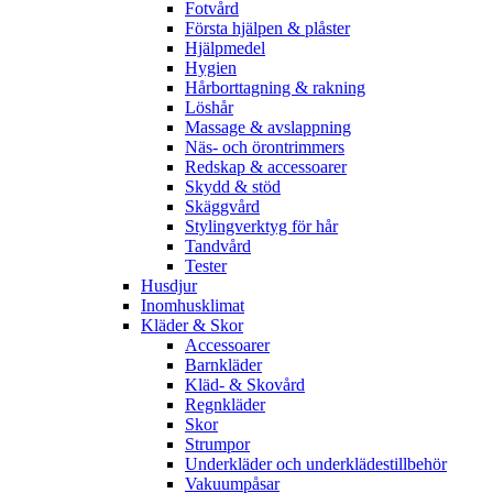
Fotvård
Första hjälpen & plåster
Hjälpmedel
Hygien
Hårborttagning & rakning
Löshår
Massage & avslappning
Näs- och örontrimmers
Redskap & accessoarer
Skydd & stöd
Skäggvård
Stylingverktyg för hår
Tandvård
Tester
Husdjur
Inomhusklimat
Kläder & Skor
Accessoarer
Barnkläder
Kläd- & Skovård
Regnkläder
Skor
Strumpor
Underkläder och underklädestillbehör
Vakuumpåsar