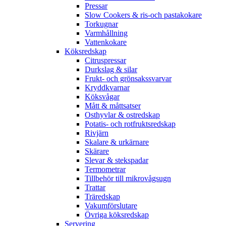
Pressar
Slow Cookers & ris-och pastakokare
Torkugnar
Varmhållning
Vattenkokare
Köksredskap
Citruspressar
Durkslag & silar
Frukt- och grönsakssvarvar
Kryddkvarnar
Köksvågar
Mått & måttsatser
Osthyvlar & ostredskap
Potatis- och rotfruktsredskap
Rivjärn
Skalare & urkärnare
Skärare
Slevar & stekspadar
Termometrar
Tillbehör till mikrovågsugn
Trattar
Träredskap
Vakumförslutare
Övriga köksredskap
Servering