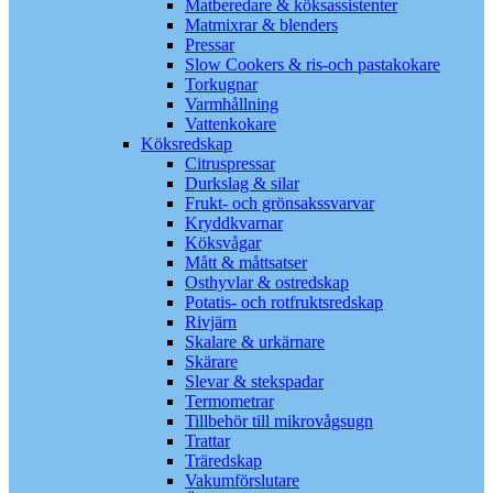
Matberedare & köksassistenter
Matmixrar & blenders
Pressar
Slow Cookers & ris-och pastakokare
Torkugnar
Varmhållning
Vattenkokare
Köksredskap
Citruspressar
Durkslag & silar
Frukt- och grönsakssvarvar
Kryddkvarnar
Köksvågar
Mått & måttsatser
Osthyvlar & ostredskap
Potatis- och rotfruktsredskap
Rivjärn
Skalare & urkärnare
Skärare
Slevar & stekspadar
Termometrar
Tillbehör till mikrovågsugn
Trattar
Träredskap
Vakumförslutare