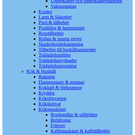
Underkläder och underklädestillbehör
Vakuumpåsar
Kontor
Larm & Säkerhet
Pool & tillbehör
Postlådor & husnummer
Resetillbehör
Roliga & smarta grejer
Skadedjursbekämpning
Tillbehör till hushållsapparater
Trädgårdsmöbler
Trädgårdsprydnader
Trädgårdsutrustning
Kök & Hushåll
Bakning
Dammsugare & moppar
Kokkärl & Stekpannor
Kryddor
Köksförvaring
Köksknivar
Köksmaskiner
Bordsgrillar & våffeljärn
Brödrostar
Fritöser
Kaffemaskiner & kaffetillbehör