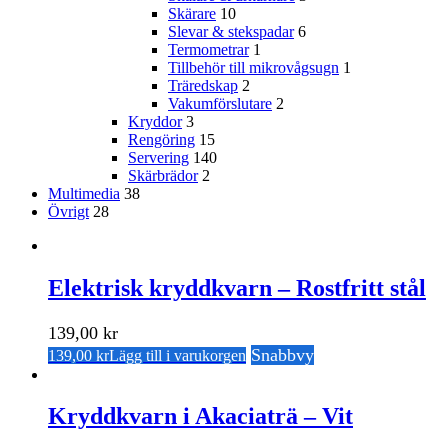
Skärare
10
Slevar & stekspadar
6
Termometrar
1
Tillbehör till mikrovågsugn
1
Träredskap
2
Vakumförslutare
2
Kryddor
3
Rengöring
15
Servering
140
Skärbrädor
2
Multimedia
38
Övrigt
28
Elektrisk kryddkvarn – Rostfritt stål
139,00
kr
Snabbvy
139,00
kr
Lägg till i varukorgen
Kryddkvarn i Akaciaträ – Vit