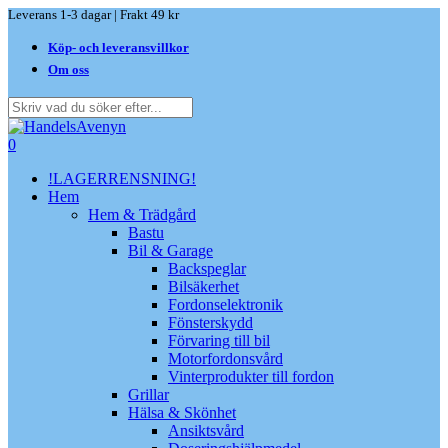
Skip
Leverans 1-3 dagar | Frakt 49 kr
to
Köp- och leveransvillkor
main
content
Om oss
Close
Search
search
0
Menu
!LAGERRENSNING!
Hem
Hem & Trädgård
Bastu
Bil & Garage
Backspeglar
Bilsäkerhet
Fordonselektronik
Fönsterskydd
Förvaring till bil
Motorfordonsvård
Vinterprodukter till fordon
Grillar
Hälsa & Skönhet
Ansiktsvård