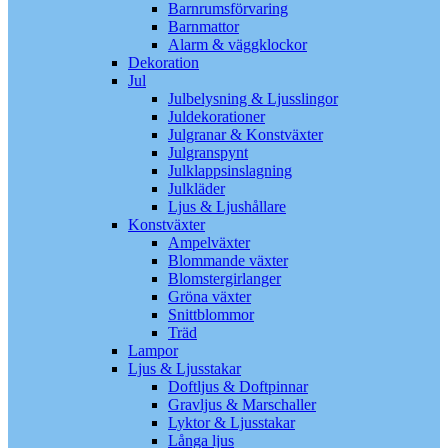
Barnrumsförvaring
Barnmattor
Alarm & väggklockor
Dekoration
Jul
Julbelysning & Ljusslingor
Juldekorationer
Julgranar & Konstväxter
Julgranspynt
Julklappsinslagning
Julkläder
Ljus & Ljushållare
Konstväxter
Ampelväxter
Blommande växter
Blomstergirlanger
Gröna växter
Snittblommor
Träd
Lampor
Ljus & Ljusstakar
Doftljus & Doftpinnar
Gravljus & Marschaller
Lyktor & Ljusstakar
Långa ljus