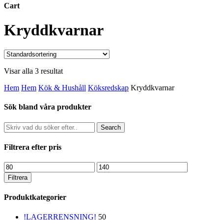
Cart
Close
Kryddkvarnar
Cart
Visar alla 3 resultat
Hem
Hem
Kök & Hushåll
Köksredskap
Kryddkvarnar
Sök bland våra produkter
Search
Filtrera efter pris
Min
Max
pris
pris
Filtrera
Produktkategorier
!LAGERRENSNING!
50