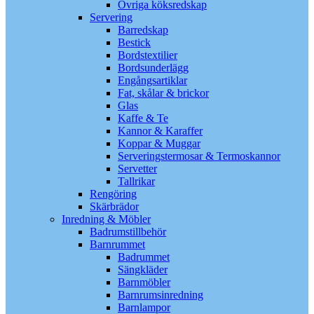
Övriga köksredskap
Servering
Barredskap
Bestick
Bordstextilier
Bordsunderlägg
Engångsartiklar
Fat, skålar & brickor
Glas
Kaffe & Te
Kannor & Karaffer
Koppar & Muggar
Serveringstermosar & Termoskannor
Servetter
Tallrikar
Rengöring
Skärbrädor
Inredning & Möbler
Badrumstillbehör
Barnrummet
Badrummet
Sängkläder
Barnmöbler
Barnrumsinredning
Barnlampor