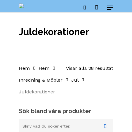
Skip
Menu
to
Close
Cart
search
Cart
main
content
Juldekorationer
Hem
Hem
Visar alla 28 resultat
Inredning & Möbler
Jul
Juldekorationer
Sök bland våra produkter