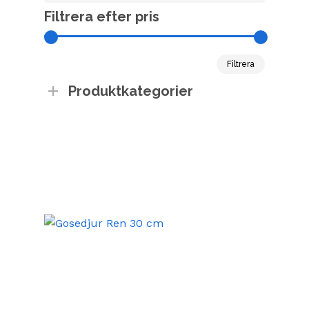
Filtrera efter pris
Min
Max
Filtrera
pris
pris
Produktkategorier