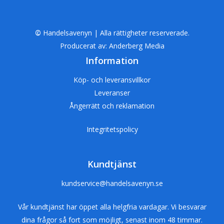
Sortiment
Vårt sortiment av mätverktyg inkluderar:
©
Handelsavenyn | Alla rättigheter reserverade.
Måttband och Mätstickor
: Flexibla och
Producerat av:
Anderberg Media
robusta måttband samt mätstickor för
Information
precisa längdmätningar.
Köp- och leveransvillkor
Skjutmått och Mikrometrar
:
Leveranser
Högprecisionsverktyg för att mäta inre, yttre
Ångerrätt och reklamation
och djupa mått med extrem noggrannhet.
Vattenpass och Laserpass
: Traditionella
Integritetspolicy
och digitala vattenpass samt avancerade
laserpass för exakta nivå- och lodmätningar.
Vinkelmätare och Gradskivor
: Verktyg för
Kundtjänst
att mäta och markera exakta vinklar och
kundservice@handelsavenyn.se
grader.
Multimetrar och Spänningsprovare
:
Vår kundtjänst har öppet alla helgfria vardagar. Vi besvarar
Elektroniska mätverktyg för att mäta
dina frågor så fort som möjligt, senast inom 48 timmar.