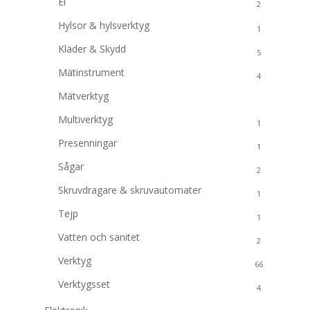
El
2
Hylsor & hylsverktyg
1
Kläder & Skydd
5
Mätinstrument
4
Mätverktyg
12
Multiverktyg
1
Presenningar
1
Sågar
2
Skruvdragare & skruvautomater
1
Tejp
1
Vatten och sanitet
2
Verktyg
66
Verktygsset
4