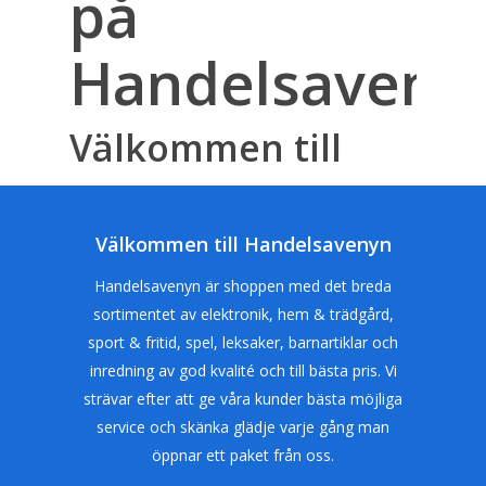
på
Handelsaveny
Välkommen till
Handelsavenyn.se
kategori för Mätverktyg! Här finner du ett noga
Välkommen till Handelsavenyn
utvalt sortiment av mätverktyg för alla typer av
Handelsavenyn är shoppen med det breda
projekt och yrkesområden. Våra produkter är
sortimentet av elektronik, hem & trädgård,
utformade för att leverera noggrannhet och
sport & fritid, spel, leksaker, barnartiklar och
pålitlighet, oavsett om du arbetar inom bygg,
inredning av god kvalité och till bästa pris. Vi
mekanik, snickeri eller elektronik. Med våra
strävar efter att ge våra kunder bästa möjliga
mätverktyg kan du säkerställa att dina mått alltid
service och skänka glädje varje gång man
är exakta och att dina projekt blir framgångsrika.
öppnar ett paket från oss.