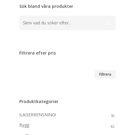
Sök bland våra produkter
Filtrera efter pris
Min
Max
Filtrera
pris
pris
Produktkategorier
!LAGERRENSNING!
50
Bygg
82