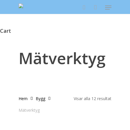
Skip
Menu
to
search
main
content
Cart
Close
Cart
Mätverktyg
Hem
Bygg
Visar alla 12 resultat
Mätverktyg