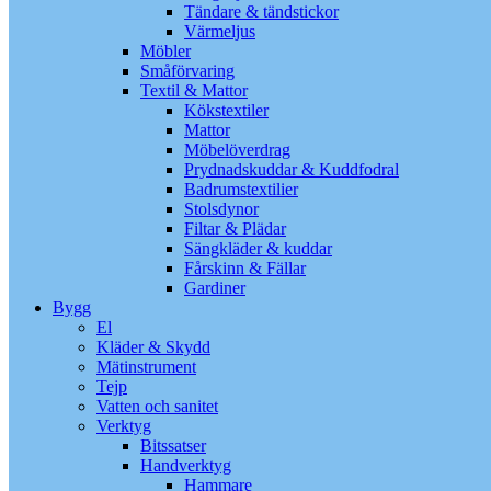
Tändare & tändstickor
Värmeljus
Möbler
Småförvaring
Textil & Mattor
Kökstextiler
Mattor
Möbelöverdrag
Prydnadskuddar & Kuddfodral
Badrumstextilier
Stolsdynor
Filtar & Plädar
Sängkläder & kuddar
Fårskinn & Fällar
Gardiner
Bygg
El
Kläder & Skydd
Mätinstrument
Tejp
Vatten och sanitet
Verktyg
Bitssatser
Handverktyg
Hammare