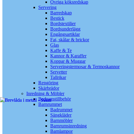
Övriga köksredskap
Servering
Barredskap
Bestick
Bordstextilier
Bordsunderlägg
Engångsartiklar
Fat, skålar & brickor
Glas
Kaffe & Te
Kannor & Karaffer
Koppar & Muggar
Serveringstermosar & Termoskannor
Servetter
Tallrikar
Rengöring
Skärbrädor
Inredning & Möbler
Badrumstillbehör
Barnrummet
Badrummet
Sängkläder
Barnmöbler
Barnrumsinredning
Barnlampor