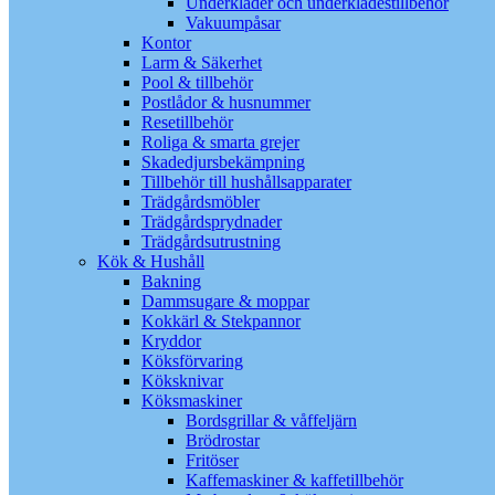
Underkläder och underklädestillbehör
Vakuumpåsar
Kontor
Larm & Säkerhet
Pool & tillbehör
Postlådor & husnummer
Resetillbehör
Roliga & smarta grejer
Skadedjursbekämpning
Tillbehör till hushållsapparater
Trädgårdsmöbler
Trädgårdsprydnader
Trädgårdsutrustning
Kök & Hushåll
Bakning
Dammsugare & moppar
Kokkärl & Stekpannor
Kryddor
Köksförvaring
Köksknivar
Köksmaskiner
Bordsgrillar & våffeljärn
Brödrostar
Fritöser
Kaffemaskiner & kaffetillbehör