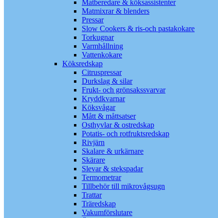
Matberedare & köksassistenter
Matmixrar & blenders
Pressar
Slow Cookers & ris-och pastakokare
Torkugnar
Varmhållning
Vattenkokare
Köksredskap
Citruspressar
Durkslag & silar
Frukt- och grönsakssvarvar
Kryddkvarnar
Köksvågar
Mått & måttsatser
Osthyvlar & ostredskap
Potatis- och rotfruktsredskap
Rivjärn
Skalare & urkärnare
Skärare
Slevar & stekspadar
Termometrar
Tillbehör till mikrovågsugn
Trattar
Träredskap
Vakumförslutare