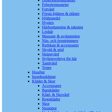
Doseringshjälpmedel
Febertermometer
Fotvård
Första hjälpen & plåster
Hjälpmedel
Hygien
Hårborttagning & rakning
Löshår
Massage & avslappning
Näs- och örontrimmers
Redskap & accessoarer
Skydd & stöd
Skäggvård
Stylingverktyg för hår
Tandvård
Tester
Husdjur
Inomhusklimat
Kläder & Skor
Accessoarer
Barnkläder
Kläd- & Skovård
Regnkläder
Skor
Strumpor