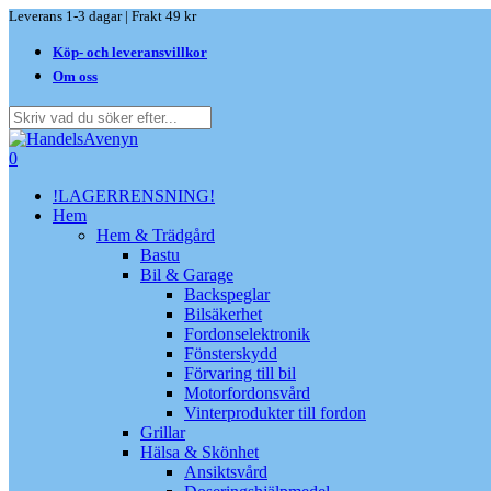
Skip
Leverans 1-3 dagar | Frakt 49 kr
to
Köp- och leveransvillkor
main
content
Om oss
Close
Search
search
0
Menu
!LAGERRENSNING!
Hem
Hem & Trädgård
Bastu
Bil & Garage
Backspeglar
Bilsäkerhet
Fordonselektronik
Fönsterskydd
Förvaring till bil
Motorfordonsvård
Vinterprodukter till fordon
Grillar
Hälsa & Skönhet
Ansiktsvård