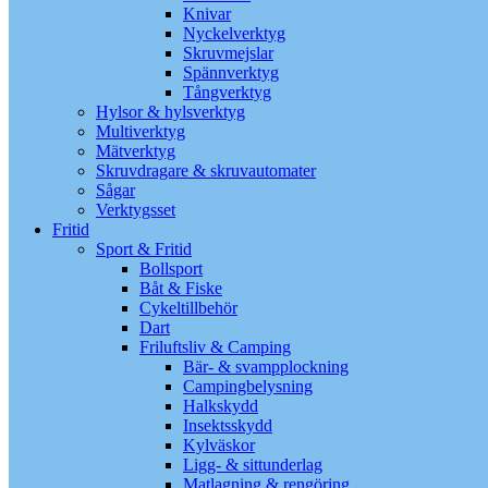
Knivar
Nyckelverktyg
Skruvmejslar
Spännverktyg
Tångverktyg
Hylsor & hylsverktyg
Multiverktyg
Mätverktyg
Skruvdragare & skruvautomater
Sågar
Verktygsset
Fritid
Sport & Fritid
Bollsport
Båt & Fiske
Cykeltillbehör
Dart
Friluftsliv & Camping
Bär- & svampplockning
Campingbelysning
Halkskydd
Insektsskydd
Kylväskor
Ligg- & sittunderlag
Matlagning & rengöring