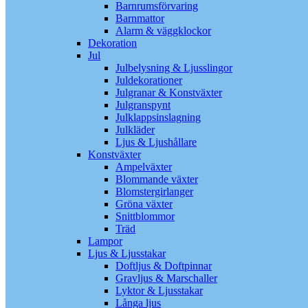
Barnrumsförvaring
Barnmattor
Alarm & väggklockor
Dekoration
Jul
Julbelysning & Ljusslingor
Juldekorationer
Julgranar & Konstväxter
Julgranspynt
Julklappsinslagning
Julkläder
Ljus & Ljushållare
Konstväxter
Ampelväxter
Blommande växter
Blomstergirlanger
Gröna växter
Snittblommor
Träd
Lampor
Ljus & Ljusstakar
Doftljus & Doftpinnar
Gravljus & Marschaller
Lyktor & Ljusstakar
Långa ljus