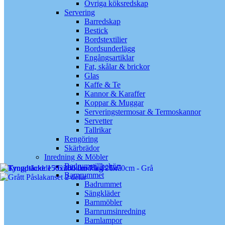
Övriga köksredskap
Servering
Barredskap
Bestick
Bordstextilier
Bordsunderlägg
Engångsartiklar
Fat, skålar & brickor
Glas
Kaffe & Te
Kannor & Karaffer
Koppar & Muggar
Serveringstermosar & Termoskannor
Servetter
Tallrikar
Rengöring
Skärbrädor
Inredning & Möbler
Badrumstillbehör
Barnrummet
Badrummet
Sängkläder
Barnmöbler
Barnrumsinredning
Barnlampor