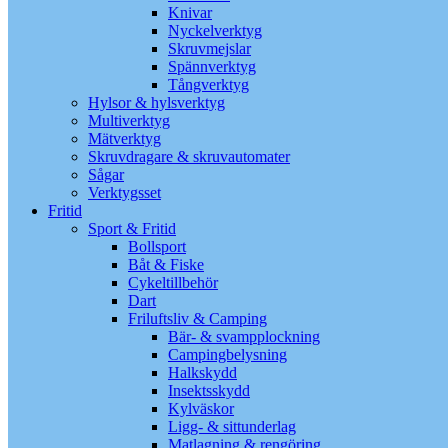
Knivar
Nyckelverktyg
Skruvmejslar
Spännverktyg
Tångverktyg
Hylsor & hylsverktyg
Multiverktyg
Mätverktyg
Skruvdragare & skruvautomater
Sågar
Verktygsset
Fritid
Sport & Fritid
Bollsport
Båt & Fiske
Cykeltillbehör
Dart
Friluftsliv & Camping
Bär- & svampplockning
Campingbelysning
Halkskydd
Insektsskydd
Kylväskor
Ligg- & sittunderlag
Matlagning & rengöring