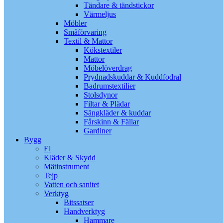
Tändare & tändstickor
Värmeljus
Möbler
Småförvaring
Textil & Mattor
Kökstextiler
Mattor
Möbelöverdrag
Prydnadskuddar & Kuddfodral
Badrumstextilier
Stolsdynor
Filtar & Plädar
Sängkläder & kuddar
Fårskinn & Fällar
Gardiner
Bygg
El
Kläder & Skydd
Mätinstrument
Tejp
Vatten och sanitet
Verktyg
Bitssatser
Handverktyg
Hammare