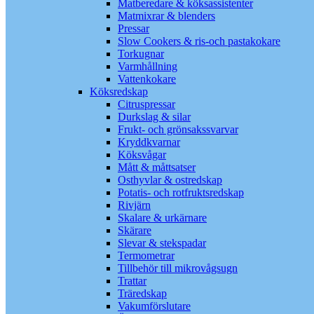
Matberedare & köksassistenter
Matmixrar & blenders
Pressar
Slow Cookers & ris-och pastakokare
Torkugnar
Varmhållning
Vattenkokare
Köksredskap
Citruspressar
Durkslag & silar
Frukt- och grönsakssvarvar
Kryddkvarnar
Köksvågar
Mått & måttsatser
Osthyvlar & ostredskap
Potatis- och rotfruktsredskap
Rivjärn
Skalare & urkärnare
Skärare
Slevar & stekspadar
Termometrar
Tillbehör till mikrovågsugn
Trattar
Träredskap
Vakumförslutare