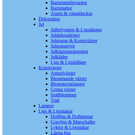
Barnrumsförvaring
Barnmattor
Alarm & väggklockor
Dekoration
Jul
Julbelysning & Ljusslingor
Juldekorationer
Julgranar & Konstväxter
Julgranspynt
Julklappsinslagning
Julkläder
Ljus & Ljushållare
Konstväxter
Ampelväxter
Blommande växter
Blomstergirlanger
Gröna växter
Snittblommor
Träd
Lampor
Ljus & Ljusstakar
Doftljus & Doftpinnar
Gravljus & Marschaller
Lyktor & Ljusstakar
Långa ljus