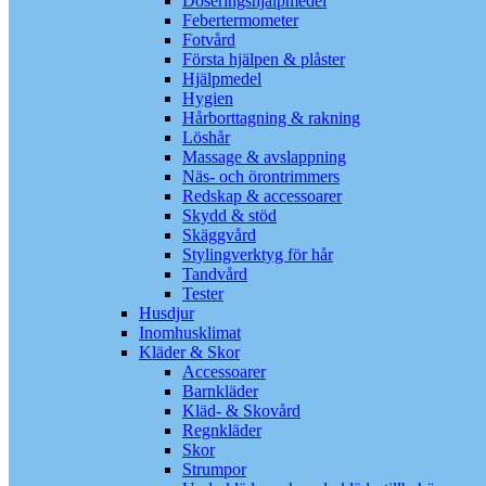
Doseringshjälpmedel
Febertermometer
Fotvård
Första hjälpen & plåster
Hjälpmedel
Hygien
Hårborttagning & rakning
Löshår
Massage & avslappning
Näs- och örontrimmers
Redskap & accessoarer
Skydd & stöd
Skäggvård
Stylingverktyg för hår
Tandvård
Tester
Husdjur
Inomhusklimat
Kläder & Skor
Accessoarer
Barnkläder
Kläd- & Skovård
Regnkläder
Skor
Strumpor