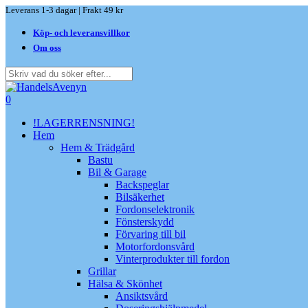
Skip
Leverans 1-3 dagar | Frakt 49 kr
to
Köp- och leveransvillkor
main
content
Om oss
Close
Search
search
0
Menu
!LAGERRENSNING!
Hem
Hem & Trädgård
Bastu
Bil & Garage
Backspeglar
Bilsäkerhet
Fordonselektronik
Fönsterskydd
Förvaring till bil
Motorfordonsvård
Vinterprodukter till fordon
Grillar
Hälsa & Skönhet
Ansiktsvård