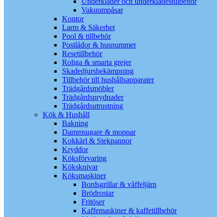
Underkläder och underklädestillbehör
Vakuumpåsar
Kontor
Larm & Säkerhet
Pool & tillbehör
Postlådor & husnummer
Resetillbehör
Roliga & smarta grejer
Skadedjursbekämpning
Tillbehör till hushållsapparater
Trädgårdsmöbler
Trädgårdsprydnader
Trädgårdsutrustning
Kök & Hushåll
Bakning
Dammsugare & moppar
Kokkärl & Stekpannor
Kryddor
Köksförvaring
Köksknivar
Köksmaskiner
Bordsgrillar & våffeljärn
Brödrostar
Fritöser
Kaffemaskiner & kaffetillbehör