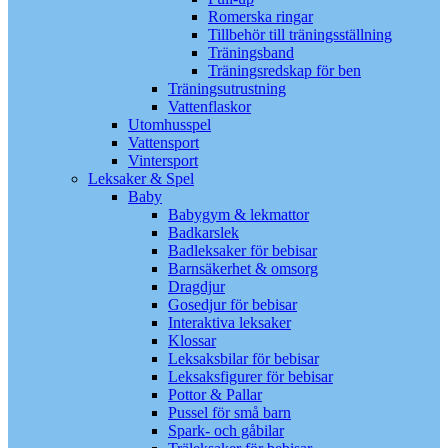
Romerska ringar
Tillbehör till träningsställning
Träningsband
Träningsredskap för ben
Träningsutrustning
Vattenflaskor
Utomhusspel
Vattensport
Vintersport
Leksaker & Spel
Baby
Babygym & lekmattor
Badkarslek
Badleksaker för bebisar
Barnsäkerhet & omsorg
Dragdjur
Gosedjur för bebisar
Interaktiva leksaker
Klossar
Leksaksbilar för bebisar
Leksaksfigurer för bebisar
Pottor & Pallar
Pussel för små barn
Spark- och gåbilar