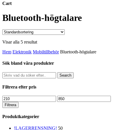
Cart
Close
Bluetooth-högtalare
Cart
Visar alla 5 resultat
Hem
Elektronik
Mobiltillbehör
Bluetooth-högtalare
Sök bland våra produkter
Search
Filtrera efter pris
Min
Max
pris
pris
Filtrera
Produktkategorier
!LAGERRENSNING!
50