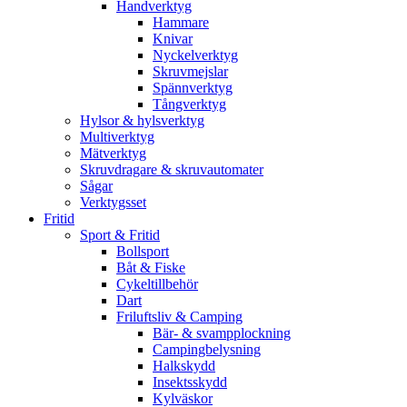
Handverktyg
Hammare
Knivar
Nyckelverktyg
Skruvmejslar
Spännverktyg
Tångverktyg
Hylsor & hylsverktyg
Multiverktyg
Mätverktyg
Skruvdragare & skruvautomater
Sågar
Verktygsset
Fritid
Sport & Fritid
Bollsport
Båt & Fiske
Cykeltillbehör
Dart
Friluftsliv & Camping
Bär- & svampplockning
Campingbelysning
Halkskydd
Insektsskydd
Kylväskor