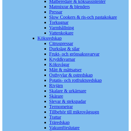
Matberedare & köksassistenter
Matmixrar & blenders
Pressar
Slow Cookers & ris-och pastakokare
Torkugnar
Varmhållning
Vattenkokare
Köksredskap
Citruspressar
Durkslag & silar
Frukt- och grönsakssvarvar
Kryddkvarnar
Köksvågar
Mått & måttsatser
Osthyvlar & ostredskap
Potatis- och rotfruktsredskap
Rivjärn
Skalare & urkärnare
Skärare
Slevar & stekspadar
Termometrar
Tillbehör till mikrovågsugn
Trattar
Träredskap
Vakumförslutare