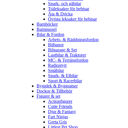
Spark- och gåbilar
Träleksaker för bebisar
Äta & Dricka
Övriga leksaker för bebisar
Barnböcker
Barnpussel
Bilar & Fordon
Arbets- & Räddningsfordon
Bilbanor
Bilgarage & Set
Lastbilar & Traktorer
MC- & Terrängfordon
Radiostyrt
Småbilar
Spark- & Elbilar
Sport & Racerbilar
Bygglek & Byggsatser
Dockor & Tillbehör
Figurer & set
Actionfigurer
Cutie Friends
Djur & Fantasy
Fart Ninjas
Greta Gris
Littlest Pet Shop