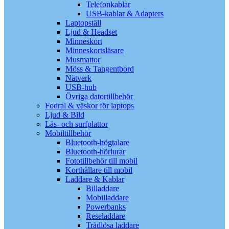
Telefonkablar
USB-kablar & Adapters
Laptopställ
Ljud & Headset
Minneskort
Minneskortsläsare
Musmattor
Möss & Tangentbord
Nätverk
USB-hub
Övriga datortillbehör
Fodral & väskor för laptops
Ljud & Bild
Läs- och surfplattor
Mobiltillbehör
Bluetooth-högtalare
Bluetooth-hörlurar
Fototillbehör till mobil
Korthållare till mobil
Laddare & Kablar
Billaddare
Mobilladdare
Powerbanks
Reseladdare
Trådlösa laddare