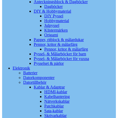
Anteckningsblock & Dagböcker
Dagböcker
DIY & Hobbymaterial
DIY Pyssel
Hobbymaterial
Julpyssel
Klistermärken
Origami
Papper, ritblock & målardukar
Pennor, kritor & målarfärg
Pennor, kritor & målarfärg
Pyssel- & Målarböcker för barn
Pyssel- & Målarböcker för vuxna
Pysselset & pärlor
Elektronik
Batterier
Datorkomponenter
Datortillbehör
Kablar & Adaptrar
HDMI-kablar
Kabelhantering
Nätverkskablar
Patchkablar
Sata-kablar
Skrivarkablar