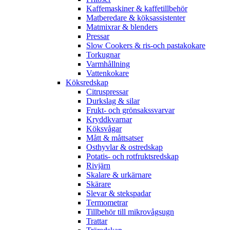
Kaffemaskiner & kaffetillbehör
Matberedare & köksassistenter
Matmixrar & blenders
Pressar
Slow Cookers & ris-och pastakokare
Torkugnar
Varmhållning
Vattenkokare
Köksredskap
Citruspressar
Durkslag & silar
Frukt- och grönsakssvarvar
Kryddkvarnar
Köksvågar
Mått & måttsatser
Osthyvlar & ostredskap
Potatis- och rotfruktsredskap
Rivjärn
Skalare & urkärnare
Skärare
Slevar & stekspadar
Termometrar
Tillbehör till mikrovågsugn
Trattar