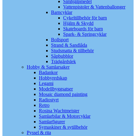
Simhjälpmedel
Vattenpistoler & Vattenballonger
Barncyklar
Cykeltillbehör för barn
Hjälm & Skydd
Skateboards för barn
Spark- & Springcyklar
Bollsport
Strand & Sandlåda
Studsmatta & tillbehör
Såpbubblor
Trädgårdslek
Hobby & Samlarsaker
Badankor
Hobbyredskap
Legami
Modellbyggsatser
Mosaic diamond painting
Radiostyrt
Retro
Rosina Wachtmeister
Samlarbilar & Motorcyklar
Samlarfigurer
Symaskiner & sytillbehör
Pyssel & rita