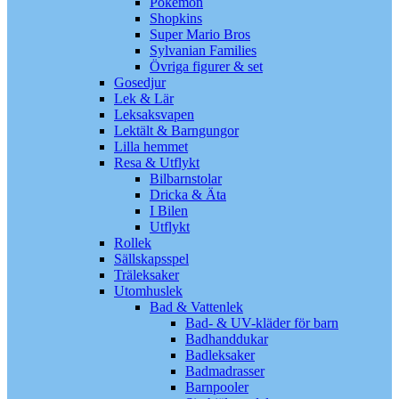
Pokémon
Shopkins
Super Mario Bros
Sylvanian Families
Övriga figurer & set
Gosedjur
Lek & Lär
Leksaksvapen
Lektält & Barngungor
Lilla hemmet
Resa & Utflykt
Bilbarnstolar
Dricka & Äta
I Bilen
Utflykt
Rollek
Sällskapsspel
Träleksaker
Utomhuslek
Bad & Vattenlek
Bad- & UV-kläder för barn
Badhanddukar
Badleksaker
Badmadrasser
Barnpooler