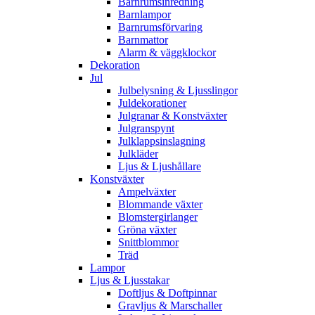
Barnrumsinredning
Barnlampor
Barnrumsförvaring
Barnmattor
Alarm & väggklockor
Dekoration
Jul
Julbelysning & Ljusslingor
Juldekorationer
Julgranar & Konstväxter
Julgranspynt
Julklappsinslagning
Julkläder
Ljus & Ljushållare
Konstväxter
Ampelväxter
Blommande växter
Blomstergirlanger
Gröna växter
Snittblommor
Träd
Lampor
Ljus & Ljusstakar
Doftljus & Doftpinnar
Gravljus & Marschaller