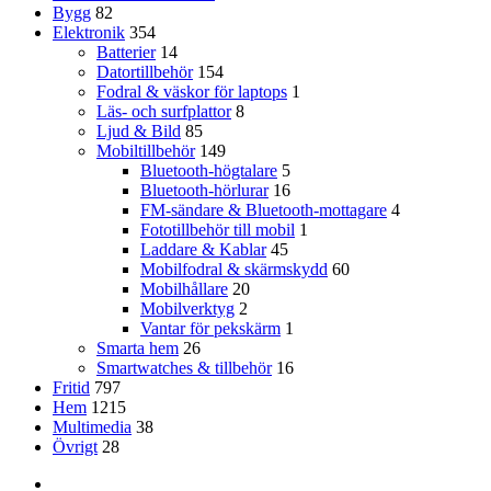
Bygg
82
Elektronik
354
Batterier
14
Datortillbehör
154
Fodral & väskor för laptops
1
Läs- och surfplattor
8
Ljud & Bild
85
Mobiltillbehör
149
Bluetooth-högtalare
5
Bluetooth-hörlurar
16
FM-sändare & Bluetooth-mottagare
4
Fototillbehör till mobil
1
Laddare & Kablar
45
Mobilfodral & skärmskydd
60
Mobilhållare
20
Mobilverktyg
2
Vantar för pekskärm
1
Smarta hem
26
Smartwatches & tillbehör
16
Fritid
797
Hem
1215
Multimedia
38
Övrigt
28