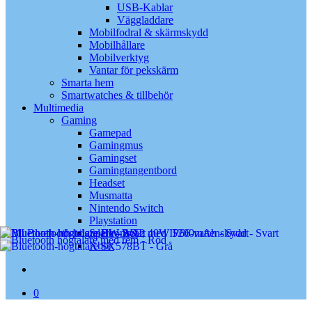
USB-Kablar
Väggladdare
Mobilfodral & skärmskydd
Mobilhållare
Mobilverktyg
Vantar för pekskärm
Smarta hem
Smartwatches & tillbehör
Multimedia
Gaming
Gamepad
Gamingmus
Gamingset
Gamingtangentbord
Headset
Musmatta
Nintendo Switch
Playstation
Spelkonsol
Xbox
search
0