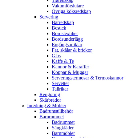
Träredskap
Vakumförslutare
Övriga köksredskap
Servering
Barredskap
Bestick
Bordstextilier
Bordsunderlägg
Engångsartiklar
Fat, skålar & brickor
Glas
Kaffe & Te
Kannor & Karaffer
Koppar & Muggar
Serveringstermosar & Termoskannor
Servetter
Tallrikar
Rengöring
Skärbrädor
Inredning & Möbler
Badrumstillbehör
Barnrummet
Badrummet
Sängkläder
Barnmöbler