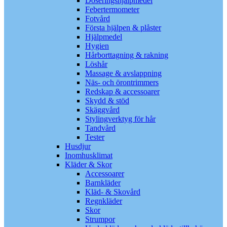
Doseringshjälpmedel
Febertermometer
Fotvård
Första hjälpen & plåster
Hjälpmedel
Hygien
Hårborttagning & rakning
Löshår
Massage & avslappning
Näs- och örontrimmers
Redskap & accessoarer
Skydd & stöd
Skäggvård
Stylingverktyg för hår
Tandvård
Tester
Husdjur
Inomhusklimat
Kläder & Skor
Accessoarer
Barnkläder
Kläd- & Skovård
Regnkläder
Skor
Strumpor