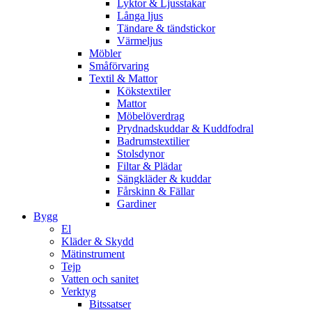
Lyktor & Ljusstakar
Långa ljus
Tändare & tändstickor
Värmeljus
Möbler
Småförvaring
Textil & Mattor
Kökstextiler
Mattor
Möbelöverdrag
Prydnadskuddar & Kuddfodral
Badrumstextilier
Stolsdynor
Filtar & Plädar
Sängkläder & kuddar
Fårskinn & Fällar
Gardiner
Bygg
El
Kläder & Skydd
Mätinstrument
Tejp
Vatten och sanitet
Verktyg
Bitssatser