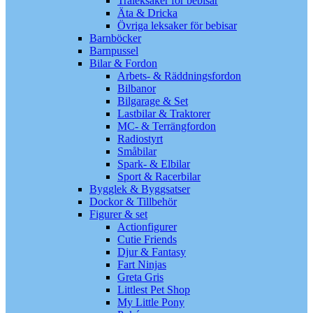
Träleksaker för bebisar
Äta & Dricka
Övriga leksaker för bebisar
Barnböcker
Barnpussel
Bilar & Fordon
Arbets- & Räddningsfordon
Bilbanor
Bilgarage & Set
Lastbilar & Traktorer
MC- & Terrängfordon
Radiostyrt
Småbilar
Spark- & Elbilar
Sport & Racerbilar
Bygglek & Byggsatser
Dockor & Tillbehör
Figurer & set
Actionfigurer
Cutie Friends
Djur & Fantasy
Fart Ninjas
Greta Gris
Littlest Pet Shop
My Little Pony