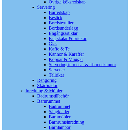
Övriga köksredskap
Servering
Barredskap
Bestick
Bordstextilier
Bordsunderlägg
Engångsartiklar
Fat, skålar & brickor
Glas
Kaffe & Te
Kannor & Karaffer
Koppar & Muggar
Serveringstermosar & Termoskannor
Servetter
Tallrikar
Rengöring
Skärbrädor
Inredning & Möbler
Badrumstillbehör
Barnrummet
Badrummet
Sängkläder
Barnmöbler
Barnrumsinredning
Barnlampor