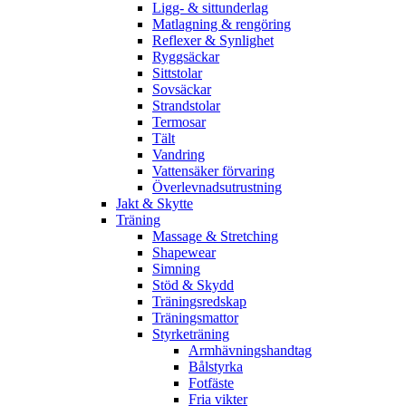
Ligg- & sittunderlag
Matlagning & rengöring
Reflexer & Synlighet
Ryggsäckar
Sittstolar
Sovsäckar
Strandstolar
Termosar
Tält
Vandring
Vattensäker förvaring
Överlevnadsutrustning
Jakt & Skytte
Träning
Massage & Stretching
Shapewear
Simning
Stöd & Skydd
Träningsredskap
Träningsmattor
Styrketräning
Armhävningshandtag
Bålstyrka
Fotfäste
Fria vikter