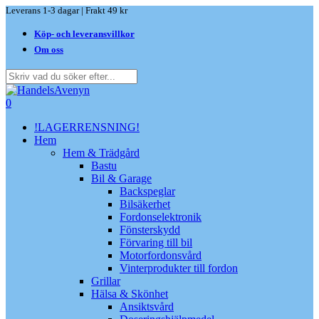
Skip
Leverans 1-3 dagar | Frakt 49 kr
to
Köp- och leveransvillkor
main
content
Om oss
Close
Search
search
0
Menu
!LAGERRENSNING!
Hem
Hem & Trädgård
Bastu
Bil & Garage
Backspeglar
Bilsäkerhet
Fordonselektronik
Fönsterskydd
Förvaring till bil
Motorfordonsvård
Vinterprodukter till fordon
Grillar
Hälsa & Skönhet
Ansiktsvård