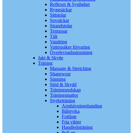
Reflexer & Synlighet
Ryggsäckar
Sittstolar
Sovsäckar
Strandstolar
Termosar
Tält
Vandring
Vattensäker förvaring
Överlevnadsutrustning
Jakt & Skytte
Träning
Massage & Stretching
Shapewear
Simning
Stöd & Skydd
Träningsredskap
Träningsmattor
Styrketräning
Armhävningshandtag
Bålstyrka
Fotfäste
Fria vikter
Handledsträning
Pull-up