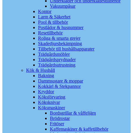
Underkläder och underklädestillbehör
Vakuumpåsar
Kontor
Larm & Säkerhet
Pool & tillbehör
Postlådor & husnummer
Resetillbehör
Roliga & smarta grejer
Skadedjursbekämpning
Tillbehör till hushållsapparater
Trädgårdsmöbler
Trädgårdsprydnader
Trädgårdsutrustning
Kök & Hushåll
Bakning
Dammsugare & moppar
Kokkärl & Stekpannor
Kryddor
Köksförvaring
Köksknivar
Köksmaskiner
Bordsgrillar & våffeljärn
Brödrostar
Fritöser
Kaffemaskiner & kaffetillbehör