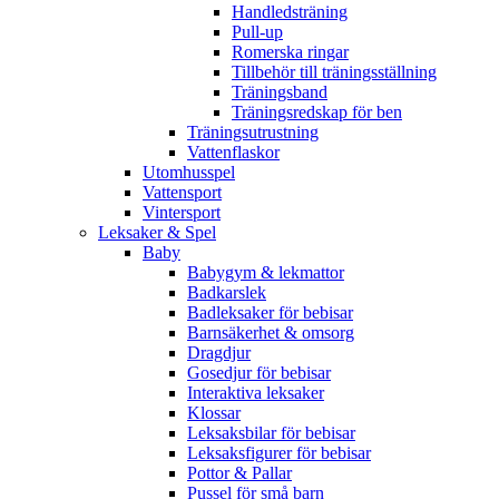
Handledsträning
Pull-up
Romerska ringar
Tillbehör till träningsställning
Träningsband
Träningsredskap för ben
Träningsutrustning
Vattenflaskor
Utomhusspel
Vattensport
Vintersport
Leksaker & Spel
Baby
Babygym & lekmattor
Badkarslek
Badleksaker för bebisar
Barnsäkerhet & omsorg
Dragdjur
Gosedjur för bebisar
Interaktiva leksaker
Klossar
Leksaksbilar för bebisar
Leksaksfigurer för bebisar
Pottor & Pallar
Pussel för små barn