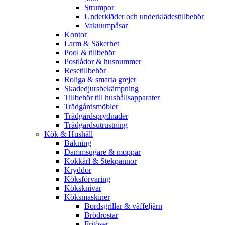
Strumpor
Underkläder och underklädestillbehör
Vakuumpåsar
Kontor
Larm & Säkerhet
Pool & tillbehör
Postlådor & husnummer
Resetillbehör
Roliga & smarta grejer
Skadedjursbekämpning
Tillbehör till hushållsapparater
Trädgårdsmöbler
Trädgårdsprydnader
Trädgårdsutrustning
Kök & Hushåll
Bakning
Dammsugare & moppar
Kokkärl & Stekpannor
Kryddor
Köksförvaring
Köksknivar
Köksmaskiner
Bordsgrillar & våffeljärn
Brödrostar
Fritöser