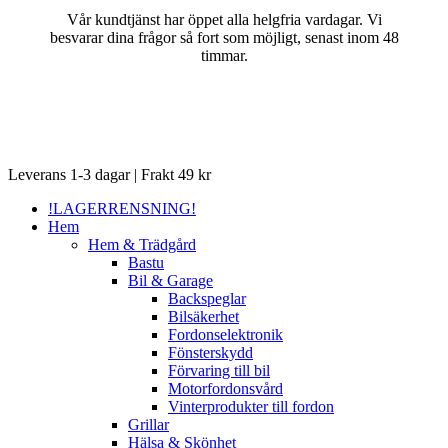
Vår kundtjänst har öppet alla helgfria vardagar. Vi
besvarar dina frågor så fort som möjligt, senast inom 48
timmar.
Close
Leverans 1-3 dagar | Frakt 49 kr
Menu
!LAGERRENSNING!
Hem
Hem & Trädgård
Bastu
Bil & Garage
Backspeglar
Bilsäkerhet
Fordonselektronik
Fönsterskydd
Förvaring till bil
Motorfordonsvård
Vinterprodukter till fordon
Grillar
Hälsa & Skönhet