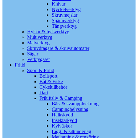
Knivar
Nyckelverktyg
Skruvmejslar
Spännverktyg
Tångverktyg
Hylsor & hylsverktyg
Multiverktyg
Mätverktyg
Skruvdragare & skruvautomater
Sågar
Verktygsset
Fritid
Sport & Fritid
Bollsport
Båt & Fiske
Cykeltillbehör
Dart
Friluftsliv & Camping
Bär- & svampplockning
Campingbelysning
Halkskydd
Insektsskydd
Kylväskor
Ligg- & sittunderlag
Matlagning & rengöring