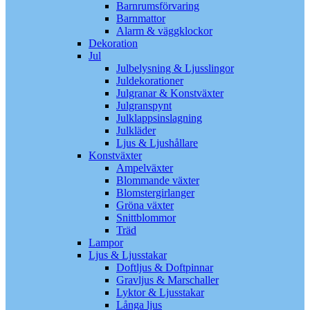
Barnrumsförvaring
Barnmattor
Alarm & väggklockor
Dekoration
Jul
Julbelysning & Ljusslingor
Juldekorationer
Julgranar & Konstväxter
Julgranspynt
Julklappsinslagning
Julkläder
Ljus & Ljushållare
Konstväxter
Ampelväxter
Blommande växter
Blomstergirlanger
Gröna växter
Snittblommor
Träd
Lampor
Ljus & Ljusstakar
Doftljus & Doftpinnar
Gravljus & Marschaller
Lyktor & Ljusstakar
Långa ljus