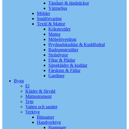
Tändare & tändstickor
Värmeljus
Möbler
Småförvaring
Textil & Mattor
Kökstextiler
Mattor
Möbelöverdrag
Prydnadskuddar & Kuddfodral
Badrumstextilier
Stolsdynor
Filtar & Plädar
Sängkläder & kuddar
Fårskinn & Fällar
Gardiner
Bygg
El
Kläder & Skydd
Mätinstrument
Tejp
Vatten och sanitet
Verktyg
Bitssatser
Handverktyg
Hammare