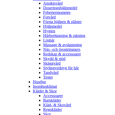
Ansiktsvård
Doseringshjälpmedel
Febertermometer
Fotvård
Första hjälpen & plåster
Hjälpmedel
Hygien
Hårborttagning & rakning
Löshår
Massage & avslappning
Näs- och örontrimmers
Redskap & accessoarer
Skydd & stöd
Skäggvård
Stylingverktyg för hår
Tandvård
Tester
Husdjur
Inomhusklimat
Kläder & Skor
Accessoarer
Barnkläder
Kläd- & Skovård
Regnkläder
Skor