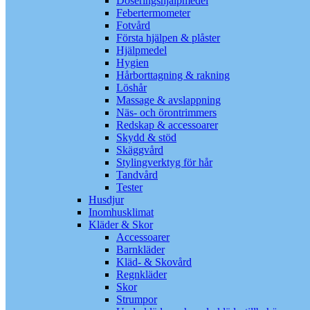
Doseringshjälpmedel
Febertermometer
Fotvård
Första hjälpen & plåster
Hjälpmedel
Hygien
Hårborttagning & rakning
Löshår
Massage & avslappning
Näs- och örontrimmers
Redskap & accessoarer
Skydd & stöd
Skäggvård
Stylingverktyg för hår
Tandvård
Tester
Husdjur
Inomhusklimat
Kläder & Skor
Accessoarer
Barnkläder
Kläd- & Skovård
Regnkläder
Skor
Strumpor