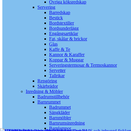
Övriga köksredskap
Servering
Barredskap
Bestick
Bordstextilier
Bordsunderlägg
Engångsartiklar
Fat, skålar & brickor
Glas
Kaffe & Te
Kannor & Karaffer
Koppar & Muggar
Serveringstermosar & Termoskannor
Servetter
Tallrikar
Rengöring
Skärbrädor
Inredning & Möbler
Badrumstillbehör
Barnrummet
Badrummet
Sängkläder
Barnmöbler
Barnrumsinredning
Barnlampor