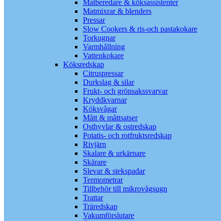
Matberedare & köksassistenter
Matmixrar & blenders
Pressar
Slow Cookers & ris-och pastakokare
Torkugnar
Varmhållning
Vattenkokare
Köksredskap
Citruspressar
Durkslag & silar
Frukt- och grönsakssvarvar
Kryddkvarnar
Köksvågar
Mått & måttsatser
Osthyvlar & ostredskap
Potatis- och rotfruktsredskap
Rivjärn
Skalare & urkärnare
Skärare
Slevar & stekspadar
Termometrar
Tillbehör till mikrovågsugn
Trattar
Träredskap
Vakumförslutare