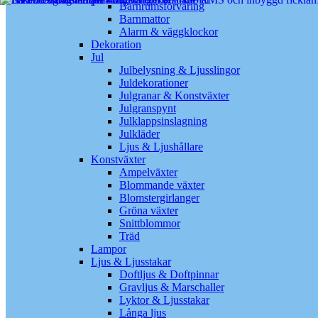
Barnrumsförvaring
Barnmattor
Alarm & väggklockor
Dekoration
Jul
Julbelysning & Ljusslingor
Juldekorationer
Julgranar & Konstväxter
Julgranspynt
Julklappsinslagning
Julkläder
Ljus & Ljushållare
Konstväxter
Ampelväxter
Blommande växter
Blomstergirlanger
Gröna växter
Snittblommor
Träd
Lampor
Ljus & Ljusstakar
Doftljus & Doftpinnar
Gravljus & Marschaller
Lyktor & Ljusstakar
Långa ljus