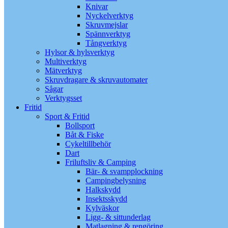
Knivar
Nyckelverktyg
Skruvmejslar
Spännverktyg
Tångverktyg
Hylsor & hylsverktyg
Multiverktyg
Mätverktyg
Skruvdragare & skruvautomater
Sågar
Verktygsset
Fritid
Sport & Fritid
Bollsport
Båt & Fiske
Cykeltillbehör
Dart
Friluftsliv & Camping
Bär- & svampplockning
Campingbelysning
Halkskydd
Insektsskydd
Kylväskor
Ligg- & sittunderlag
Matlagning & rengöring