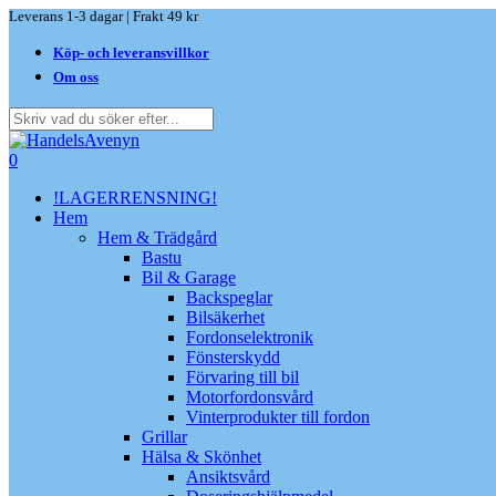
Skip
Leverans 1-3 dagar | Frakt 49 kr
to
Köp- och leveransvillkor
main
content
Om oss
Close
Search
search
0
Menu
!LAGERRENSNING!
Hem
Hem & Trädgård
Bastu
Bil & Garage
Backspeglar
Bilsäkerhet
Fordonselektronik
Fönsterskydd
Förvaring till bil
Motorfordonsvård
Vinterprodukter till fordon
Grillar
Hälsa & Skönhet
Ansiktsvård