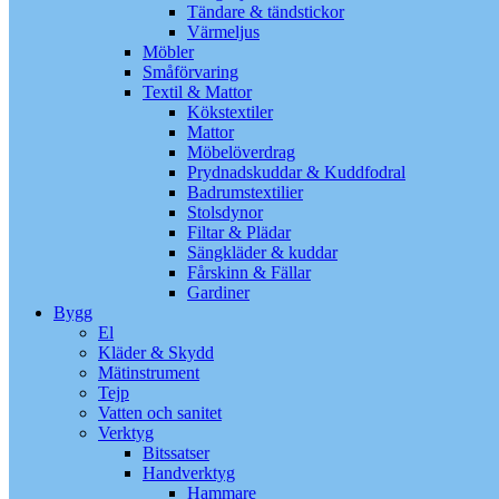
Tändare & tändstickor
Värmeljus
Möbler
Småförvaring
Textil & Mattor
Kökstextiler
Mattor
Möbelöverdrag
Prydnadskuddar & Kuddfodral
Badrumstextilier
Stolsdynor
Filtar & Plädar
Sängkläder & kuddar
Fårskinn & Fällar
Gardiner
Bygg
El
Kläder & Skydd
Mätinstrument
Tejp
Vatten och sanitet
Verktyg
Bitssatser
Handverktyg
Hammare