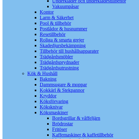
Underkläder och underklädestillbehör
Vakuumpåsar
Kontor
Larm & Säkerhet
Pool & tillbehör
Postlådor & husnummer
Resetillbehör
Roliga & smarta grejer
Skadedjursbekämpning
Tillbehör till hushållsapparater
Trädgårdsmöbler
Trädgårdsprydnader
Trädgårdsutrustning
Kök & Hushåll
Bakning
Dammsugare & moppar
Kokkärl & Stekpannor
Kryddor
Köksförvaring
Köksknivar
Köksmaskiner
Bordsgrillar & våffeljärn
Brödrostar
Fritöser
Kaffemaskiner & kaffetillbehör