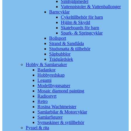
Simhjälpmedel
Vattenpistoler & Vattenballonger
Barncyklar
Cykeltillbehör för barn
Hjälm & Skydd
Skateboards för barn
Spark- & Springcyklar
Bollsport
Strand & Sandlåda
Studsmatta & tillbehör
Såpbubblor
Trädgårdslek
Hobby & Samlarsaker
Badankor
Hobbyredskap
Legami
Modellbyggsatser
Mosaic diamond painting
Radiostyrt
Retro
Rosina Wachtmeister
Samlarbilar & Motorcyklar
Samlarfigurer
Symaskiner & sytillbehör
Pyssel & rita