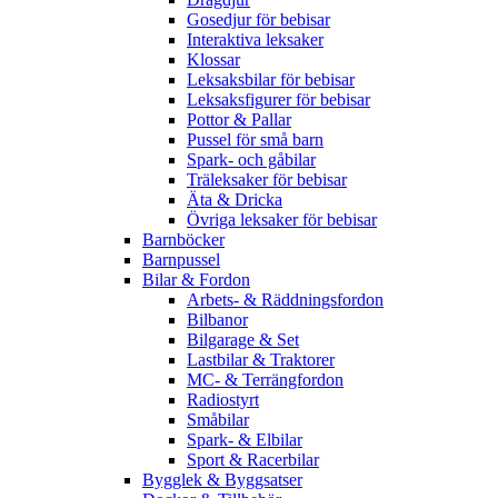
Gosedjur för bebisar
Interaktiva leksaker
Klossar
Leksaksbilar för bebisar
Leksaksfigurer för bebisar
Pottor & Pallar
Pussel för små barn
Spark- och gåbilar
Träleksaker för bebisar
Äta & Dricka
Övriga leksaker för bebisar
Barnböcker
Barnpussel
Bilar & Fordon
Arbets- & Räddningsfordon
Bilbanor
Bilgarage & Set
Lastbilar & Traktorer
MC- & Terrängfordon
Radiostyrt
Småbilar
Spark- & Elbilar
Sport & Racerbilar
Bygglek & Byggsatser