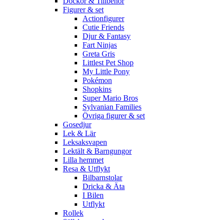
Dockor & Tillbehör
Figurer & set
Actionfigurer
Cutie Friends
Djur & Fantasy
Fart Ninjas
Greta Gris
Littlest Pet Shop
My Little Pony
Pokémon
Shopkins
Super Mario Bros
Sylvanian Families
Övriga figurer & set
Gosedjur
Lek & Lär
Leksaksvapen
Lektält & Barngungor
Lilla hemmet
Resa & Utflykt
Bilbarnstolar
Dricka & Äta
I Bilen
Utflykt
Rollek