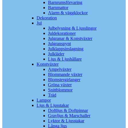
Barnrumsförvaring
Barnmattor
Alarm & väggklockor
Dekoration
Jul
Julbelysning & Ljusslingor
Juldekorationer
Julgranar & Konstväxter
Julgranspynt
Julklappsinslagning
Julkläder
Ljus & Ljushållare
Konstväxter
Ampelväxter
Blommande växter
Blomstergirlanger
Gröna växter
Snittblommor
Träd
Lampor
Ljus & Ljusstakar
Doftljus & Doftpinnar
Gravljus & Marschaller
Lyktor & Ljusstakar
Långa ljus