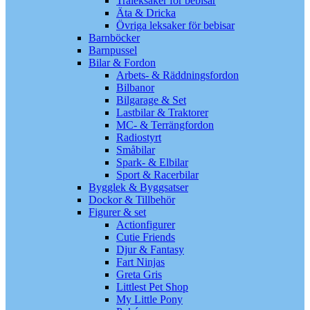
Träleksaker för bebisar
Äta & Dricka
Övriga leksaker för bebisar
Barnböcker
Barnpussel
Bilar & Fordon
Arbets- & Räddningsfordon
Bilbanor
Bilgarage & Set
Lastbilar & Traktorer
MC- & Terrängfordon
Radiostyrt
Småbilar
Spark- & Elbilar
Sport & Racerbilar
Bygglek & Byggsatser
Dockor & Tillbehör
Figurer & set
Actionfigurer
Cutie Friends
Djur & Fantasy
Fart Ninjas
Greta Gris
Littlest Pet Shop
My Little Pony