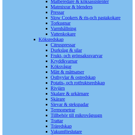
Matberedare & köksassistenter
Matmixrar & blenders
Pressar
Slow Cookers & ris-och pastakokare
Torkugnar
Varmhållning
Vattenkokare
Köksredskap
Citruspressar
Durkslag & silar
Frukt- och grönsakssvarvar
Kryddkvarnar
Köksvågar
Mått & måttsatser
Osthyvlar & ostredskap
Potatis- och rotfruktsredskap
Rivjärn
Skalare & urkärnare
Skärare
Slevar & stekspadar
Termometrar
Tillbehör till mikrovågsugn
Trattar
Träredskap
Vakumförslutare