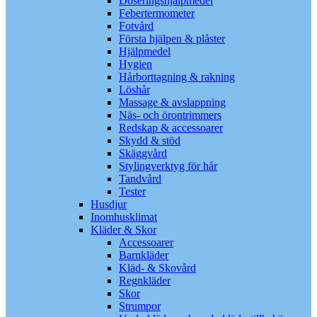
Doseringshjälpmedel
Febertermometer
Fotvård
Första hjälpen & plåster
Hjälpmedel
Hygien
Hårborttagning & rakning
Löshår
Massage & avslappning
Näs- och örontrimmers
Redskap & accessoarer
Skydd & stöd
Skäggvård
Stylingverktyg för hår
Tandvård
Tester
Husdjur
Inomhusklimat
Kläder & Skor
Accessoarer
Barnkläder
Kläd- & Skovård
Regnkläder
Skor
Strumpor