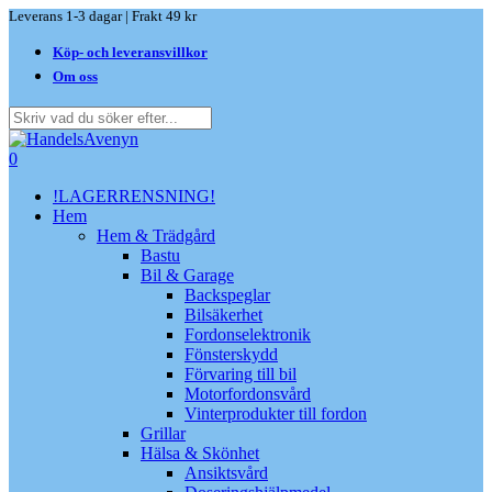
Skip
Leverans 1-3 dagar | Frakt 49 kr
to
Köp- och leveransvillkor
main
content
Om oss
Close
Search
search
0
Menu
!LAGERRENSNING!
Hem
Hem & Trädgård
Bastu
Bil & Garage
Backspeglar
Bilsäkerhet
Fordonselektronik
Fönsterskydd
Förvaring till bil
Motorfordonsvård
Vinterprodukter till fordon
Grillar
Hälsa & Skönhet
Ansiktsvård