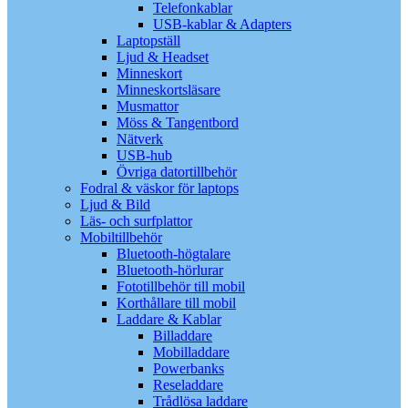
Telefonkablar
USB-kablar & Adapters
Laptopställ
Ljud & Headset
Minneskort
Minneskortsläsare
Musmattor
Möss & Tangentbord
Nätverk
USB-hub
Övriga datortillbehör
Fodral & väskor för laptops
Ljud & Bild
Läs- och surfplattor
Mobiltillbehör
Bluetooth-högtalare
Bluetooth-hörlurar
Fototillbehör till mobil
Korthållare till mobil
Laddare & Kablar
Billaddare
Mobilladdare
Powerbanks
Reseladdare
Trådlösa laddare