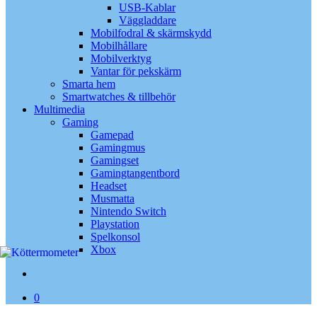
USB-Kablar
Väggladdare
Mobilfodral & skärmskydd
Mobilhållare
Mobilverktyg
Vantar för pekskärm
Smarta hem
Smartwatches & tillbehör
Multimedia
Gaming
Gamepad
Gamingmus
Gamingset
Gamingtangentbord
Headset
Musmatta
Nintendo Switch
Playstation
Spelkonsol
Xbox
search
0