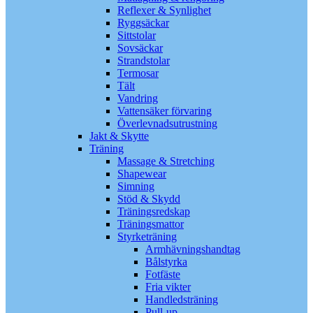
Reflexer & Synlighet
Ryggsäckar
Sittstolar
Sovsäckar
Strandstolar
Termosar
Tält
Vandring
Vattensäker förvaring
Överlevnadsutrustning
Jakt & Skytte
Träning
Massage & Stretching
Shapewear
Simning
Stöd & Skydd
Träningsredskap
Träningsmattor
Styrketräning
Armhävningshandtag
Bålstyrka
Fotfäste
Fria vikter
Handledsträning
Pull-up