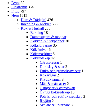
Bygg
82
Elektronik
354
Fritid
797
Hem
1215
Hem & Trädgård
426
Inredning & Möbler
535
Kök & Hushåll
288
Bakning
18
Dammsugare & moppar
1
Kokkärl & Stekpannor
20
Köksförvaring
35
Köksknivar
6
Köksmaskiner
5
Köksredskap
42
Citruspressar
1
Durkslag & silar
2
Frukt- och grönsakssvarvar
1
Köksvågar
2
Kryddkvarnar
3
Mått & måttsatser
2
Osthyvlar & ostredskap
1
Övriga köksredskap
13
Potatis- och rotfruktsredskap
2
Rivjärn
2
Skalare & urkärnare
3