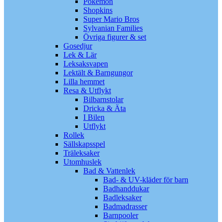
Pokémon
Shopkins
Super Mario Bros
Sylvanian Families
Övriga figurer & set
Gosedjur
Lek & Lär
Leksaksvapen
Lektält & Barngungor
Lilla hemmet
Resa & Utflykt
Bilbarnstolar
Dricka & Äta
I Bilen
Utflykt
Rollek
Sällskapsspel
Träleksaker
Utomhuslek
Bad & Vattenlek
Bad- & UV-kläder för barn
Badhanddukar
Badleksaker
Badmadrasser
Barnpooler