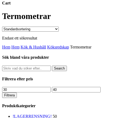
Cart
Close
Termometrar
Cart
Endast ett sökresultat
Hem
Hem
Kök & Hushåll
Köksredskap
Termometrar
Sök bland våra produkter
Search
Filtrera efter pris
Min
Max
pris
pris
Filtrera
Produktkategorier
!LAGERRENSNING!
50