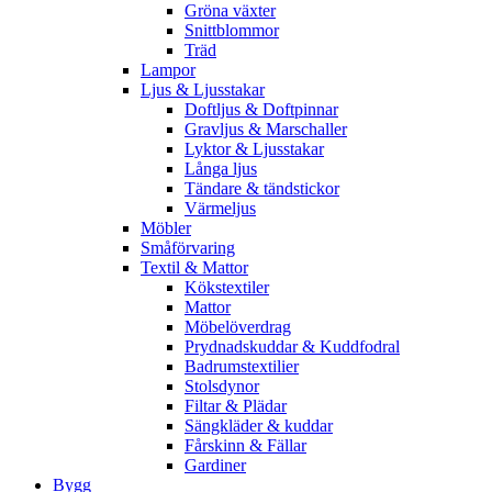
Gröna växter
Snittblommor
Träd
Lampor
Ljus & Ljusstakar
Doftljus & Doftpinnar
Gravljus & Marschaller
Lyktor & Ljusstakar
Långa ljus
Tändare & tändstickor
Värmeljus
Möbler
Småförvaring
Textil & Mattor
Kökstextiler
Mattor
Möbelöverdrag
Prydnadskuddar & Kuddfodral
Badrumstextilier
Stolsdynor
Filtar & Plädar
Sängkläder & kuddar
Fårskinn & Fällar
Gardiner
Bygg