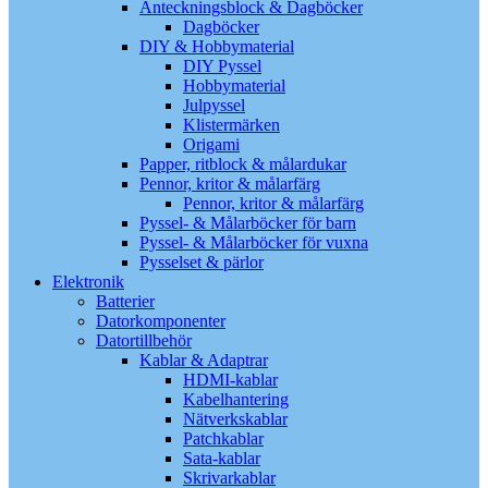
Anteckningsblock & Dagböcker
Dagböcker
DIY & Hobbymaterial
DIY Pyssel
Hobbymaterial
Julpyssel
Klistermärken
Origami
Papper, ritblock & målardukar
Pennor, kritor & målarfärg
Pennor, kritor & målarfärg
Pyssel- & Målarböcker för barn
Pyssel- & Målarböcker för vuxna
Pysselset & pärlor
Elektronik
Batterier
Datorkomponenter
Datortillbehör
Kablar & Adaptrar
HDMI-kablar
Kabelhantering
Nätverkskablar
Patchkablar
Sata-kablar
Skrivarkablar