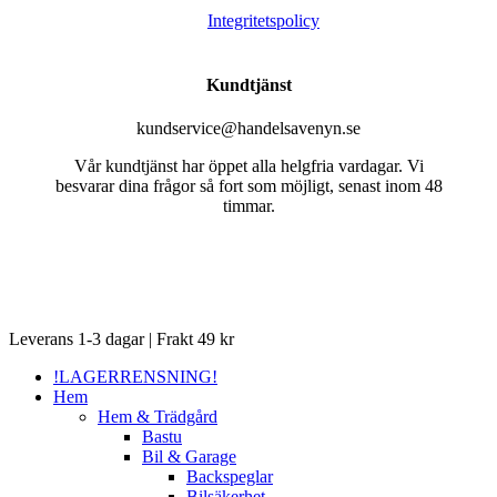
Integritetspolicy
Kundtjänst
kundservice@handelsavenyn.se
Vår kundtjänst har öppet alla helgfria vardagar. Vi
besvarar dina frågor så fort som möjligt, senast inom 48
timmar.
Close
Leverans 1-3 dagar | Frakt 49 kr
Menu
!LAGERRENSNING!
Hem
Hem & Trädgård
Bastu
Bil & Garage
Backspeglar
Bilsäkerhet