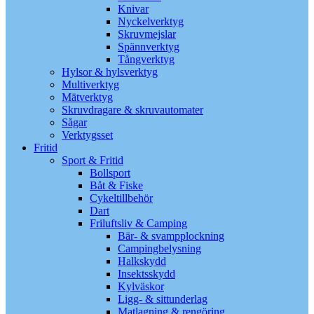
Knivar
Nyckelverktyg
Skruvmejslar
Spännverktyg
Tångverktyg
Hylsor & hylsverktyg
Multiverktyg
Mätverktyg
Skruvdragare & skruvautomater
Sågar
Verktygsset
Fritid
Sport & Fritid
Bollsport
Båt & Fiske
Cykeltillbehör
Dart
Friluftsliv & Camping
Bär- & svampplockning
Campingbelysning
Halkskydd
Insektsskydd
Kylväskor
Ligg- & sittunderlag
Matlagning & rengöring