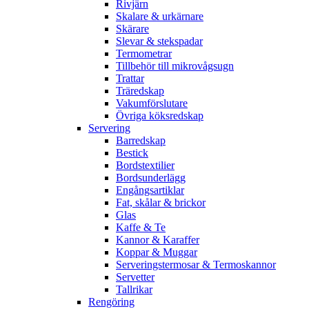
Rivjärn
Skalare & urkärnare
Skärare
Slevar & stekspadar
Termometrar
Tillbehör till mikrovågsugn
Trattar
Träredskap
Vakumförslutare
Övriga köksredskap
Servering
Barredskap
Bestick
Bordstextilier
Bordsunderlägg
Engångsartiklar
Fat, skålar & brickor
Glas
Kaffe & Te
Kannor & Karaffer
Koppar & Muggar
Serveringstermosar & Termoskannor
Servetter
Tallrikar
Rengöring