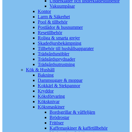
Underkläder och underklädestillbehör
Vakuumpåsar
Kontor
Larm & Säkerhet
Pool & tillbehör
Postlådor & husnummer
Resetillbehör
Roliga & smarta grejer
Skadedjursbekämpning
Tillbehör till hushållsapparater
Trädgårdsmöbler
Trädgårdsprydnader
Trädgårdsutrustning
Kök & Hushåll
Bakning
Dammsugare & moppar
Kokkärl & Stekpannor
Kryddor
Köksförvaring
Köksknivar
Köksmaskiner
Bordsgrillar & våffeljärn
Brödrostar
Fritöser
Kaffemaskiner & kaffetillbehör