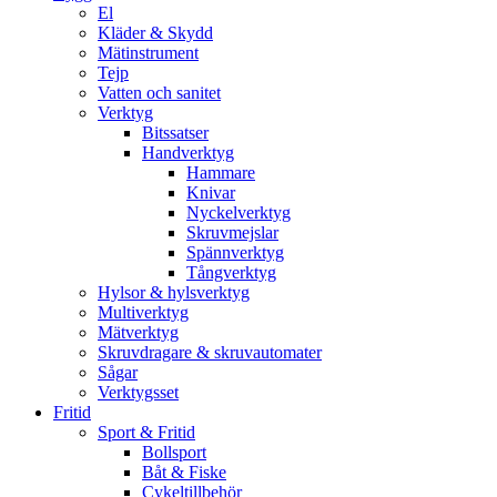
El
Kläder & Skydd
Mätinstrument
Tejp
Vatten och sanitet
Verktyg
Bitssatser
Handverktyg
Hammare
Knivar
Nyckelverktyg
Skruvmejslar
Spännverktyg
Tångverktyg
Hylsor & hylsverktyg
Multiverktyg
Mätverktyg
Skruvdragare & skruvautomater
Sågar
Verktygsset
Fritid
Sport & Fritid
Bollsport
Båt & Fiske
Cykeltillbehör