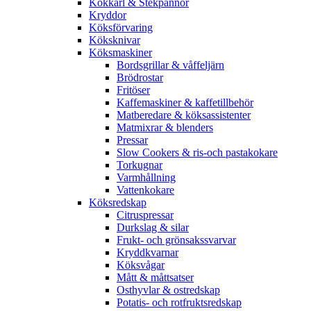
Kokkärl & Stekpannor
Kryddor
Köksförvaring
Köksknivar
Köksmaskiner
Bordsgrillar & våffeljärn
Brödrostar
Fritöser
Kaffemaskiner & kaffetillbehör
Matberedare & köksassistenter
Matmixrar & blenders
Pressar
Slow Cookers & ris-och pastakokare
Torkugnar
Varmhållning
Vattenkokare
Köksredskap
Citruspressar
Durkslag & silar
Frukt- och grönsakssvarvar
Kryddkvarnar
Köksvågar
Mått & måttsatser
Osthyvlar & ostredskap
Potatis- och rotfruktsredskap