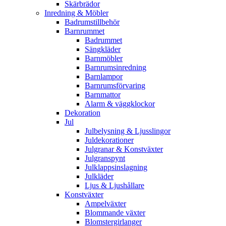
Skärbrädor
Inredning & Möbler
Badrumstillbehör
Barnrummet
Badrummet
Sängkläder
Barnmöbler
Barnrumsinredning
Barnlampor
Barnrumsförvaring
Barnmattor
Alarm & väggklockor
Dekoration
Jul
Julbelysning & Ljusslingor
Juldekorationer
Julgranar & Konstväxter
Julgranspynt
Julklappsinslagning
Julkläder
Ljus & Ljushållare
Konstväxter
Ampelväxter
Blommande växter
Blomstergirlanger