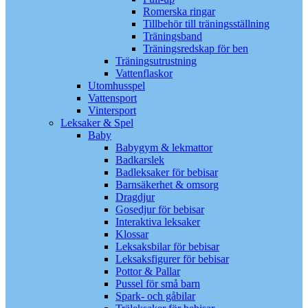
Romerska ringar
Tillbehör till träningsställning
Träningsband
Träningsredskap för ben
Träningsutrustning
Vattenflaskor
Utomhusspel
Vattensport
Vintersport
Leksaker & Spel
Baby
Babygym & lekmattor
Badkarslek
Badleksaker för bebisar
Barnsäkerhet & omsorg
Dragdjur
Gosedjur för bebisar
Interaktiva leksaker
Klossar
Leksaksbilar för bebisar
Leksaksfigurer för bebisar
Pottor & Pallar
Pussel för små barn
Spark- och gåbilar