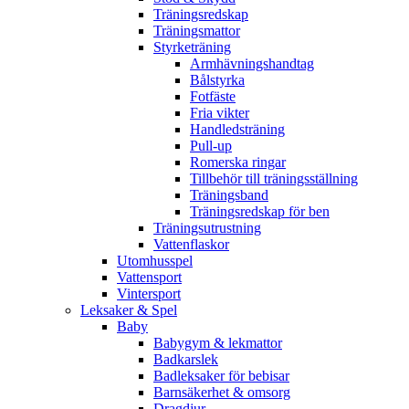
Träningsredskap
Träningsmattor
Styrketräning
Armhävningshandtag
Bålstyrka
Fotfäste
Fria vikter
Handledsträning
Pull-up
Romerska ringar
Tillbehör till träningsställning
Träningsband
Träningsredskap för ben
Träningsutrustning
Vattenflaskor
Utomhusspel
Vattensport
Vintersport
Leksaker & Spel
Baby
Babygym & lekmattor
Badkarslek
Badleksaker för bebisar
Barnsäkerhet & omsorg
Dragdjur