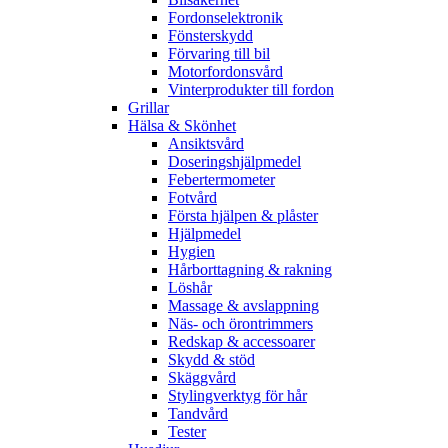
Fordonselektronik
Fönsterskydd
Förvaring till bil
Motorfordonsvård
Vinterprodukter till fordon
Grillar
Hälsa & Skönhet
Ansiktsvård
Doseringshjälpmedel
Febertermometer
Fotvård
Första hjälpen & plåster
Hjälpmedel
Hygien
Hårborttagning & rakning
Löshår
Massage & avslappning
Näs- och örontrimmers
Redskap & accessoarer
Skydd & stöd
Skäggvård
Stylingverktyg för hår
Tandvård
Tester