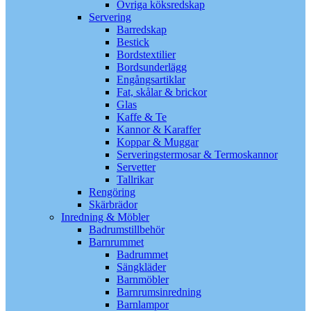
Övriga köksredskap
Servering
Barredskap
Bestick
Bordstextilier
Bordsunderlägg
Engångsartiklar
Fat, skålar & brickor
Glas
Kaffe & Te
Kannor & Karaffer
Koppar & Muggar
Serveringstermosar & Termoskannor
Servetter
Tallrikar
Rengöring
Skärbrädor
Inredning & Möbler
Badrumstillbehör
Barnrummet
Badrummet
Sängkläder
Barnmöbler
Barnrumsinredning
Barnlampor