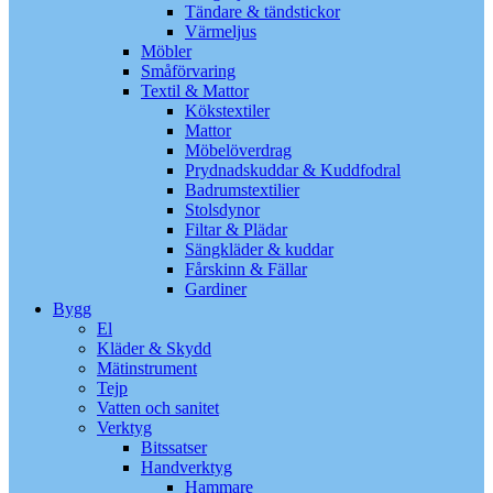
Tändare & tändstickor
Värmeljus
Möbler
Småförvaring
Textil & Mattor
Kökstextiler
Mattor
Möbelöverdrag
Prydnadskuddar & Kuddfodral
Badrumstextilier
Stolsdynor
Filtar & Plädar
Sängkläder & kuddar
Fårskinn & Fällar
Gardiner
Bygg
El
Kläder & Skydd
Mätinstrument
Tejp
Vatten och sanitet
Verktyg
Bitssatser
Handverktyg
Hammare