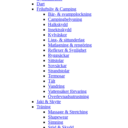
Dart
Friluftsliv & Camping
Bär- & svampplockning
Campingbelysning
Halkskydd
Insektsskydd
Kylväskor
Ligg- & sittunderlag
Matlagning & rengöring
Reflexer & Synlighet
Ryggsäckar
Sittstolar
Sovsäckar
Strandstolar
Termosar
Tält
Vandring
Vattensäker förvaring
Överlevnadsutrustning
Jakt & Skytte
Träning
Massage & Stretching
Shapewear
Simning
Stöd & Skydd