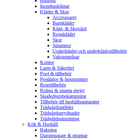
Husdjur
Inomhusklimat
Kläder & Skor
Accessoarer
Barnkläder
Kläd- & Skovård
Regnkläder
Skor
Strumpor
Underkläder och underklädestillbehör
Vakuumpåsar
Kontor
Larm & Säkerhet
Pool & tillbehör
Postlådor & husnummer
Resetillbehör
Roliga & smarta grejer
Skadedjursbekämpning
Tillbehör till hushållsapparater
Trädgårdsmöbler
Trädgårdsprydnader
Trädgårdsutrustning
Kök & Hushåll
Bakning
Dammsugare & moppar