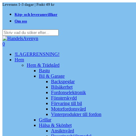
Skip
Leverans 1-3 dagar | Frakt 49 kr
to
Köp- och leveransvillkor
main
content
Om oss
Close
Search
search
0
Menu
!LAGERRENSNING!
Hem
Hem & Trädgård
Bastu
Bil & Garage
Backspeglar
Bilsäkerhet
Fordonselektronik
Fönsterskydd
Förvaring till bil
Motorfordonsvård
Vinterprodukter till fordon
Grillar
Hälsa & Skönhet
Ansiktsvård