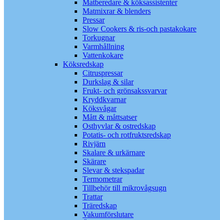
Matberedare & köksassistenter
Matmixrar & blenders
Pressar
Slow Cookers & ris-och pastakokare
Torkugnar
Varmhållning
Vattenkokare
Köksredskap
Citruspressar
Durkslag & silar
Frukt- och grönsakssvarvar
Kryddkvarnar
Köksvågar
Mått & måttsatser
Osthyvlar & ostredskap
Potatis- och rotfruktsredskap
Rivjärn
Skalare & urkärnare
Skärare
Slevar & stekspadar
Termometrar
Tillbehör till mikrovågsugn
Trattar
Träredskap
Vakumförslutare