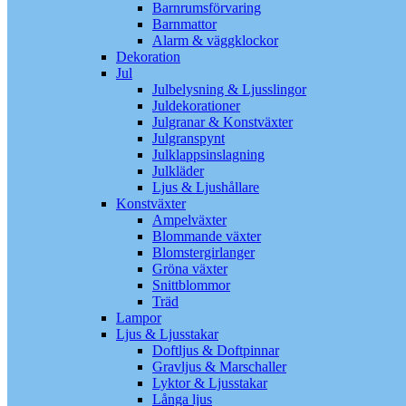
Barnrumsförvaring
Barnmattor
Alarm & väggklockor
Dekoration
Jul
Julbelysning & Ljusslingor
Juldekorationer
Julgranar & Konstväxter
Julgranspynt
Julklappsinslagning
Julkläder
Ljus & Ljushållare
Konstväxter
Ampelväxter
Blommande växter
Blomstergirlanger
Gröna växter
Snittblommor
Träd
Lampor
Ljus & Ljusstakar
Doftljus & Doftpinnar
Gravljus & Marschaller
Lyktor & Ljusstakar
Långa ljus