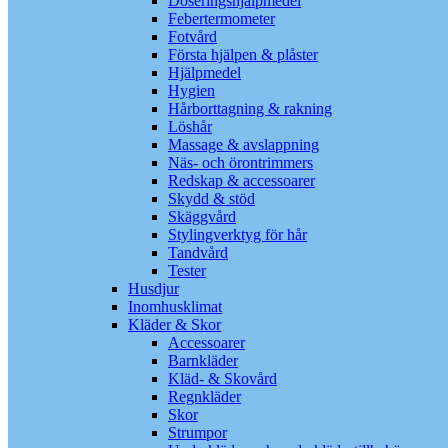
Doseringshjälpmedel
Febertermometer
Fotvård
Första hjälpen & plåster
Hjälpmedel
Hygien
Hårborttagning & rakning
Löshår
Massage & avslappning
Näs- och örontrimmers
Redskap & accessoarer
Skydd & stöd
Skäggvård
Stylingverktyg för hår
Tandvård
Tester
Husdjur
Inomhusklimat
Kläder & Skor
Accessoarer
Barnkläder
Kläd- & Skovård
Regnkläder
Skor
Strumpor