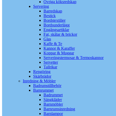
Övriga köksredskap
Servering
Barredskap
Bestick
Bordstextilier
Bordsunderlägg
Engångsartiklar
Fat, skålar & brickor
Glas
Kaffe & Te
Kannor & Karaffer
Koppar & Muggar
Serveringstermosar & Termoskannor
Servetter
Tallrikar
Rengöring
Skärbrädor
Inredning & Möbler
Badrumstillbehör
Barnrummet
Badrummet
Sängkläder
Barnmöbler
Barnrumsinredning
Barnlampor