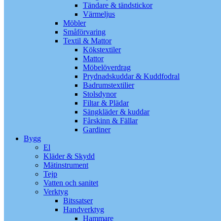
Tändare & tändstickor
Värmeljus
Möbler
Småförvaring
Textil & Mattor
Kökstextiler
Mattor
Möbelöverdrag
Prydnadskuddar & Kuddfodral
Badrumstextilier
Stolsdynor
Filtar & Plädar
Sängkläder & kuddar
Fårskinn & Fällar
Gardiner
Bygg
El
Kläder & Skydd
Mätinstrument
Tejp
Vatten och sanitet
Verktyg
Bitssatser
Handverktyg
Hammare