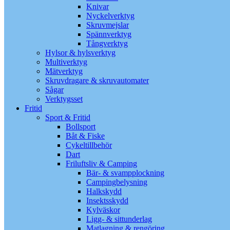
Knivar
Nyckelverktyg
Skruvmejslar
Spännverktyg
Tångverktyg
Hylsor & hylsverktyg
Multiverktyg
Mätverktyg
Skruvdragare & skruvautomater
Sågar
Verktygsset
Fritid
Sport & Fritid
Bollsport
Båt & Fiske
Cykeltillbehör
Dart
Friluftsliv & Camping
Bär- & svampplockning
Campingbelysning
Halkskydd
Insektsskydd
Kylväskor
Ligg- & sittunderlag
Matlagning & rengöring