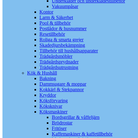
Underkläder och underklädestillbehör
Vakuumpåsar
Kontor
Larm & Säkerhet
Pool & tillbehör
Postlådor & husnummer
Resetillbehör
Roliga & smarta grejer
Skadedjursbekämpning
Tillbehör till hushållsapparater
Trädgårdsmöbler
Trädgårdsprydnader
Trädgårdsutrustning
Kök & Hushåll
Bakning
Dammsugare & moppar
Kokkärl & Stekpannor
Kryddor
Köksförvaring
Köksknivar
Köksmaskiner
Bordsgrillar & våffeljärn
Brödrostar
Fritöser
Kaffemaskiner & kaffetillbehör