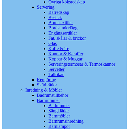
Övriga köksredskap
Servering
Barredskap
Bestick
Bordstextilier
Bordsunderlägg
Engångsartiklar
Fat, skålar & brickor
Glas
Kaffe & Te
Kannor & Karaffer
Koppar & Muggar
Serveringstermosar & Termoskannor
Servetter
Tallrikar
Rengöring
Skärbrädor
Inredning & Möbler
Badrumstillbehör
Barnrummet
Badrummet
Sängkläder
Barnmöbler
Barnrumsinredning
Barnlampor