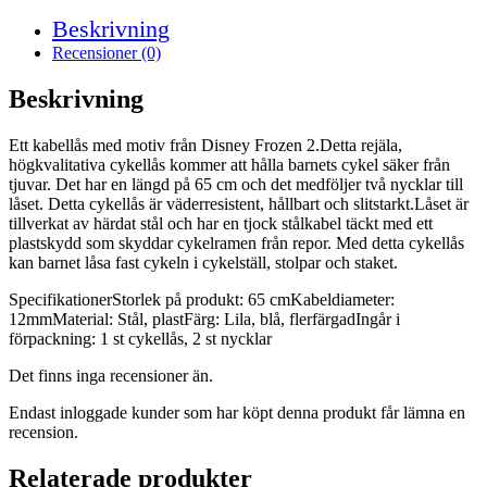
Beskrivning
Recensioner (0)
Beskrivning
Ett kabellås med motiv från Disney Frozen 2.Detta rejäla,
högkvalitativa cykellås kommer att hålla barnets cykel säker från
tjuvar. Det har en längd på 65 cm och det medföljer två nycklar till
låset. Detta cykellås är väderresistent, hållbart och slitstarkt.Låset är
tillverkat av härdat stål och har en tjock stålkabel täckt med ett
plastskydd som skyddar cykelramen från repor. Med detta cykellås
kan barnet låsa fast cykeln i cykelställ, stolpar och staket.
SpecifikationerStorlek på produkt: 65 cmKabeldiameter:
12mmMaterial: Stål, plastFärg: Lila, blå, flerfärgadIngår i
förpackning: 1 st cykellås, 2 st nycklar
Det finns inga recensioner än.
Endast inloggade kunder som har köpt denna produkt får lämna en
recension.
Relaterade produkter