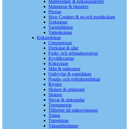
Matberedare & köksassistenter
Matmixrar & blenders
Pressar
Slow Cookers & ris-och pastakokare
Torkugnar
Varmhållning
Vattenkokare
Köksredskap
Citruspressar
Durkslag & silar
Frukt- och grönsakssvarvar
Kryddkvarnar
Köksvågar
Mått & måttsatser
Osthyvlar & ostredskap
Potatis- och rotfruktsredskap
Rivjärn
Skalare & urkärnare
Skärare
Slevar & stekspadar
Termometrar
Tillbehör till mikrovågsugn
Trattar
Träredskap
Vakumförslutare