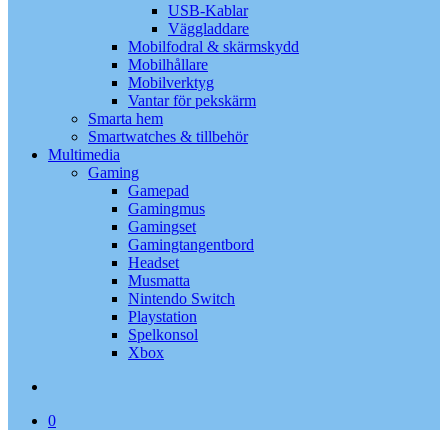
USB-Kablar
Väggladdare
Mobilfodral & skärmskydd
Mobilhållare
Mobilverktyg
Vantar för pekskärm
Smarta hem
Smartwatches & tillbehör
Multimedia
Gaming
Gamepad
Gamingmus
Gamingset
Gamingtangentbord
Headset
Musmatta
Nintendo Switch
Playstation
Spelkonsol
Xbox
search
0