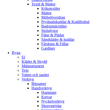
Textil & Mattor
Kökstextiler
Mattor
Möbelöverdrag
Prydnadskuddar & Kuddfodral
Badrumstextilier
Stolsdynor
Filtar & Plädar
Sängkläder & kuddar
Fårskinn & Fällar
Gardiner
Bygg
El
Kläder & Skydd
Mätinstrument
Tejp
Vatten och sanitet
Verktyg
Bitssatser
Handverktyg
Hammare
Knivar
Nyckelverktyg
Skruvmejslar