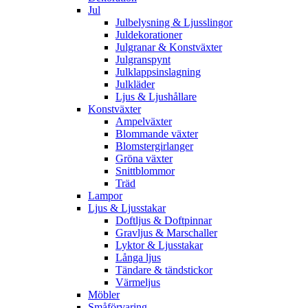
Jul
Julbelysning & Ljusslingor
Juldekorationer
Julgranar & Konstväxter
Julgranspynt
Julklappsinslagning
Julkläder
Ljus & Ljushållare
Konstväxter
Ampelväxter
Blommande växter
Blomstergirlanger
Gröna växter
Snittblommor
Träd
Lampor
Ljus & Ljusstakar
Doftljus & Doftpinnar
Gravljus & Marschaller
Lyktor & Ljusstakar
Långa ljus
Tändare & tändstickor
Värmeljus
Möbler
Småförvaring