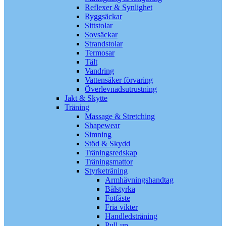
Reflexer & Synlighet
Ryggsäckar
Sittstolar
Sovsäckar
Strandstolar
Termosar
Tält
Vandring
Vattensäker förvaring
Överlevnadsutrustning
Jakt & Skytte
Träning
Massage & Stretching
Shapewear
Simning
Stöd & Skydd
Träningsredskap
Träningsmattor
Styrketräning
Armhävningshandtag
Bålstyrka
Fotfäste
Fria vikter
Handledsträning
Pull-up