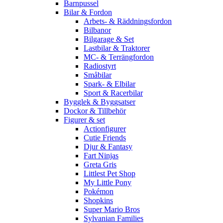
Barnpussel
Bilar & Fordon
Arbets- & Räddningsfordon
Bilbanor
Bilgarage & Set
Lastbilar & Traktorer
MC- & Terrängfordon
Radiostyrt
Småbilar
Spark- & Elbilar
Sport & Racerbilar
Bygglek & Byggsatser
Dockor & Tillbehör
Figurer & set
Actionfigurer
Cutie Friends
Djur & Fantasy
Fart Ninjas
Greta Gris
Littlest Pet Shop
My Little Pony
Pokémon
Shopkins
Super Mario Bros
Sylvanian Families