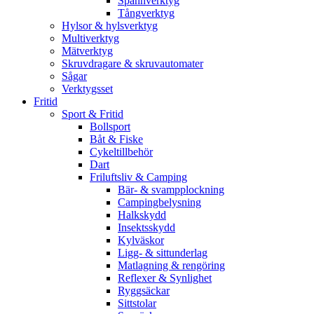
Spännverktyg
Tångverktyg
Hylsor & hylsverktyg
Multiverktyg
Mätverktyg
Skruvdragare & skruvautomater
Sågar
Verktygsset
Fritid
Sport & Fritid
Bollsport
Båt & Fiske
Cykeltillbehör
Dart
Friluftsliv & Camping
Bär- & svampplockning
Campingbelysning
Halkskydd
Insektsskydd
Kylväskor
Ligg- & sittunderlag
Matlagning & rengöring
Reflexer & Synlighet
Ryggsäckar
Sittstolar