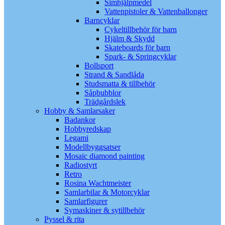
Simhjälpmedel
Vattenpistoler & Vattenballonger
Barncyklar
Cykeltillbehör för barn
Hjälm & Skydd
Skateboards för barn
Spark- & Springcyklar
Bollsport
Strand & Sandlåda
Studsmatta & tillbehör
Såpbubblor
Trädgårdslek
Hobby & Samlarsaker
Badankor
Hobbyredskap
Legami
Modellbyggsatser
Mosaic diamond painting
Radiostyrt
Retro
Rosina Wachtmeister
Samlarbilar & Motorcyklar
Samlarfigurer
Symaskiner & sytillbehör
Pyssel & rita