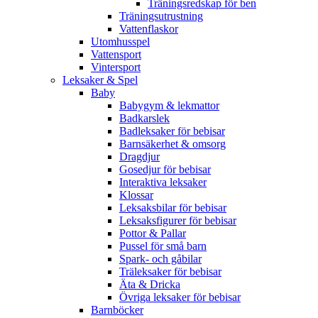
Träningsredskap för ben
Träningsutrustning
Vattenflaskor
Utomhusspel
Vattensport
Vintersport
Leksaker & Spel
Baby
Babygym & lekmattor
Badkarslek
Badleksaker för bebisar
Barnsäkerhet & omsorg
Dragdjur
Gosedjur för bebisar
Interaktiva leksaker
Klossar
Leksaksbilar för bebisar
Leksaksfigurer för bebisar
Pottor & Pallar
Pussel för små barn
Spark- och gåbilar
Träleksaker för bebisar
Äta & Dricka
Övriga leksaker för bebisar
Barnböcker