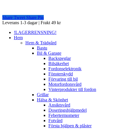
Share
Tweet
Share
Pin
Close
Leverans 1-3 dagar | Frakt 49 kr
Menu
!LAGERRENSNING!
Hem
Hem & Trädgård
Bastu
Bil & Garage
Backspeglar
Bilsäkerhet
Fordonselektronik
Fönsterskydd
Förvaring till bil
Motorfordonsvård
Vinterprodukter till fordon
Grillar
Hälsa & Skönhet
Ansiktsvård
Doseringshjälpmedel
Febertermometer
Fotvård
Första hjälpen & plåster