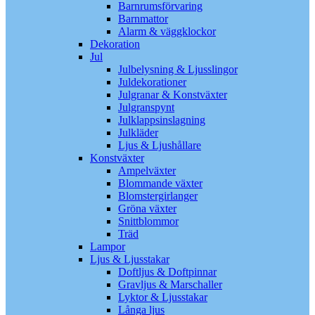
Barnrumsförvaring
Barnmattor
Alarm & väggklockor
Dekoration
Jul
Julbelysning & Ljusslingor
Juldekorationer
Julgranar & Konstväxter
Julgranspynt
Julklappsinslagning
Julkläder
Ljus & Ljushållare
Konstväxter
Ampelväxter
Blommande växter
Blomstergirlanger
Gröna växter
Snittblommor
Träd
Lampor
Ljus & Ljusstakar
Doftljus & Doftpinnar
Gravljus & Marschaller
Lyktor & Ljusstakar
Långa ljus