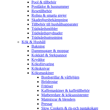
Pool & tillbehör
Postlådor & husnummer
Resetillbehör
Roliga & smarta grejer
Skadedjursbekämpning
Tillbehör till hushållsapparater
Trädgårdsmöbler
Trädgårdsprydnader
Trädgårdsutrustning
Kök & Hushåll
Bakning
Dammsugare & moppar
Kokkärl & Stekpannor
Kryddor
Köksförvaring
Köksknivar
Köksmaskiner
Bordsgrillar & våffeljärn
Brödrostar
Fritöser
Kaffemaskiner & kaffetillbehör
Matberedare & köksassistenter
Matmixrar & blenders
Pressar
Slow Cookers & ris-och pastakokare