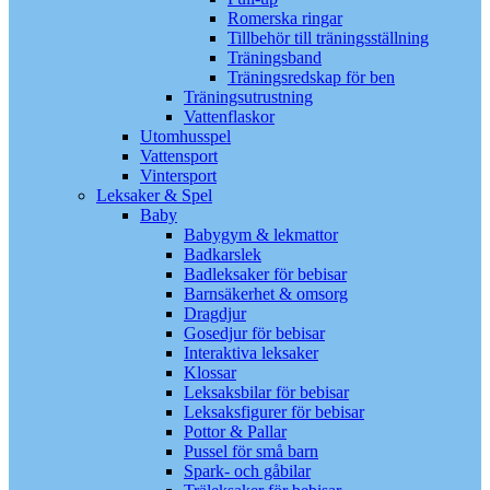
Romerska ringar
Tillbehör till träningsställning
Träningsband
Träningsredskap för ben
Träningsutrustning
Vattenflaskor
Utomhusspel
Vattensport
Vintersport
Leksaker & Spel
Baby
Babygym & lekmattor
Badkarslek
Badleksaker för bebisar
Barnsäkerhet & omsorg
Dragdjur
Gosedjur för bebisar
Interaktiva leksaker
Klossar
Leksaksbilar för bebisar
Leksaksfigurer för bebisar
Pottor & Pallar
Pussel för små barn
Spark- och gåbilar