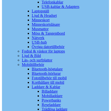
Telefonkablar
USB-kablar & Adapters
Laptopställ
Ljud & Headset
Minneskort
Minneskortsläsare
Musmattor
Möss & Tangentbord
Nätverk
USB-hub
Övriga datortillbehör
Fodral & väskor för laptops
Ljud & Bild
Läs- och surfplattor
Mobiltillbehör
Bluetooth-högtalare
Bluetooth-hörlurar
Fototillbehör till mobil
Korthållare till mobil
Laddare & Kablar
Billaddare
Mobilladdare
Powerbanks
Reseladdare
Trådlösa laddare