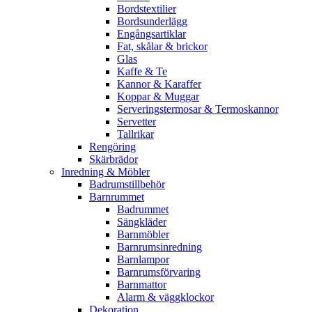
Bordstextilier
Bordsunderlägg
Engångsartiklar
Fat, skålar & brickor
Glas
Kaffe & Te
Kannor & Karaffer
Koppar & Muggar
Serveringstermosar & Termoskannor
Servetter
Tallrikar
Rengöring
Skärbrädor
Inredning & Möbler
Badrumstillbehör
Barnrummet
Badrummet
Sängkläder
Barnmöbler
Barnrumsinredning
Barnlampor
Barnrumsförvaring
Barnmattor
Alarm & väggklockor
Dekoration