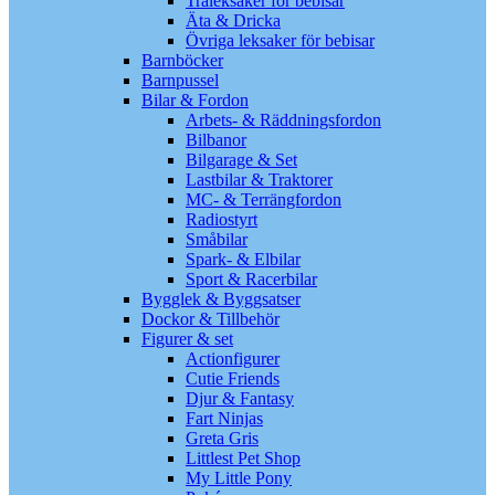
Träleksaker för bebisar
Äta & Dricka
Övriga leksaker för bebisar
Barnböcker
Barnpussel
Bilar & Fordon
Arbets- & Räddningsfordon
Bilbanor
Bilgarage & Set
Lastbilar & Traktorer
MC- & Terrängfordon
Radiostyrt
Småbilar
Spark- & Elbilar
Sport & Racerbilar
Bygglek & Byggsatser
Dockor & Tillbehör
Figurer & set
Actionfigurer
Cutie Friends
Djur & Fantasy
Fart Ninjas
Greta Gris
Littlest Pet Shop
My Little Pony