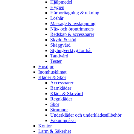
Hjälpmedel
Hygien
Hårborttagning & rakning
Löshår
Massage & avslappning
Näs- och örontrimmers
Redskap & accessoarer
Skydd & stöd
Skäggvård
Stylingverktyg för hår
Tandvård
Tester
Husdjur
Inomhusklimat
Kläder & Skor
Accessoarer
Barnkläder
Kläd- & Skovård
Regnkläder
Skor
Strumpor
Underkläder och underklädestillbehör
Vakuumpåsar
Kontor
Larm & Säkerhet