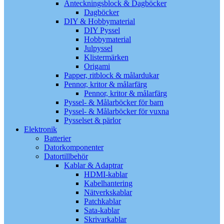
Anteckningsblock & Dagböcker
Dagböcker
DIY & Hobbymaterial
DIY Pyssel
Hobbymaterial
Julpyssel
Klistermärken
Origami
Papper, ritblock & målardukar
Pennor, kritor & målarfärg
Pennor, kritor & målarfärg
Pyssel- & Målarböcker för barn
Pyssel- & Målarböcker för vuxna
Pysselset & pärlor
Elektronik
Batterier
Datorkomponenter
Datortillbehör
Kablar & Adaptrar
HDMI-kablar
Kabelhantering
Nätverkskablar
Patchkablar
Sata-kablar
Skrivarkablar