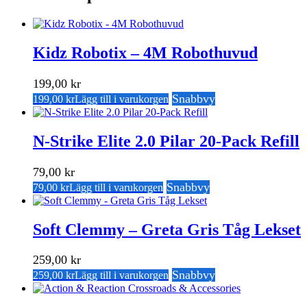
Kidz Robotix – 4M Robothuvud
199,00
kr
Snabbvy
199,00
kr
Lägg till i varukorgen
N-Strike Elite 2.0 Pilar 20-Pack Refill
79,00
kr
Snabbvy
79,00
kr
Lägg till i varukorgen
Soft Clemmy – Greta Gris Tåg Lekset
259,00
kr
Snabbvy
259,00
kr
Lägg till i varukorgen