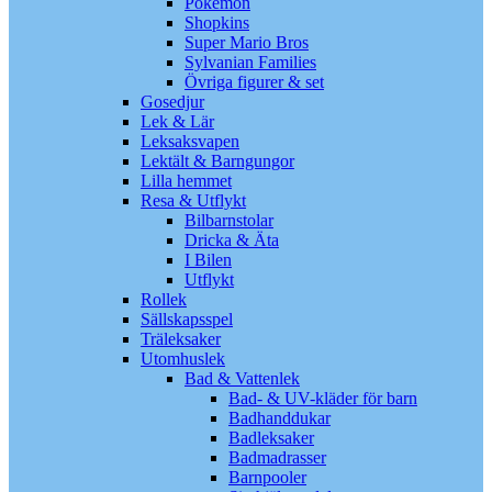
Pokémon
Shopkins
Super Mario Bros
Sylvanian Families
Övriga figurer & set
Gosedjur
Lek & Lär
Leksaksvapen
Lektält & Barngungor
Lilla hemmet
Resa & Utflykt
Bilbarnstolar
Dricka & Äta
I Bilen
Utflykt
Rollek
Sällskapsspel
Träleksaker
Utomhuslek
Bad & Vattenlek
Bad- & UV-kläder för barn
Badhanddukar
Badleksaker
Badmadrasser
Barnpooler