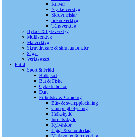
Knivar
Nyckelverktyg
Skruvmejslar
Spännverktyg
Tångverktyg
Hylsor & hylsverktyg
Multiverktyg
Mätverktyg
Skruvdragare & skruvautomater
Sågar
Verktygsset
Fritid
Sport & Fritid
Bollsport
Båt & Fiske
Cykeltillbehör
Dart
Friluftsliv & Camping
Bär- & svampplockning
Campingbelysning
Halkskydd
Insektsskydd
Kylväskor
Ligg- & sittunderlag
Matlagning & rengöring