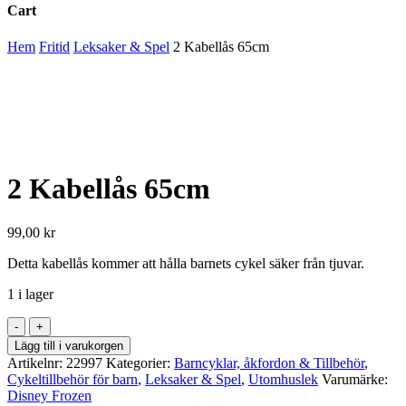
Cart
Close
Hem
Fritid
Leksaker & Spel
2 Kabellås 65cm
Cart
2 Kabellås 65cm
99,00
kr
Detta kabellås kommer att hålla barnets cykel säker från tjuvar.
1 i lager
2
Kabellås
Lägg till i varukorgen
65cm
Artikelnr:
22997
Kategorier:
Barncyklar, åkfordon & Tillbehör
,
mängd
Cykeltillbehör för barn
,
Leksaker & Spel
,
Utomhuslek
Varumärke:
Disney Frozen