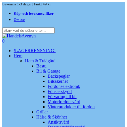
Skip
Leverans 1-3 dagar | Frakt 49 kr
to
Köp- och leveransvillkor
main
content
Om oss
Close
Search
search
0
Menu
!LAGERRENSNING!
Hem
Hem & Trädgård
Bastu
Bil & Garage
Backspeglar
Bilsäkerhet
Fordonselektronik
Fönsterskydd
Förvaring till bil
Motorfordonsvård
Vinterprodukter till fordon
Grillar
Hälsa & Skönhet
Ansiktsvård