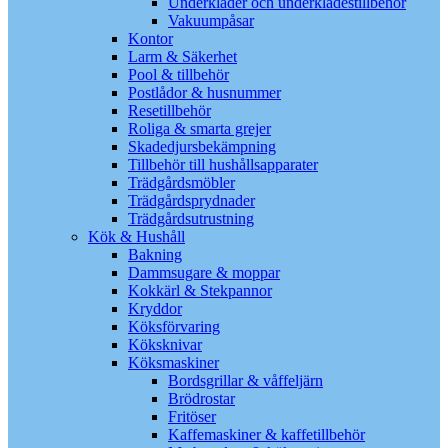
Underkläder och underklädestillbehör
Vakuumpåsar
Kontor
Larm & Säkerhet
Pool & tillbehör
Postlådor & husnummer
Resetillbehör
Roliga & smarta grejer
Skadedjursbekämpning
Tillbehör till hushållsapparater
Trädgårdsmöbler
Trädgårdsprydnader
Trädgårdsutrustning
Kök & Hushåll
Bakning
Dammsugare & moppar
Kokkärl & Stekpannor
Kryddor
Köksförvaring
Köksknivar
Köksmaskiner
Bordsgrillar & våffeljärn
Brödrostar
Fritöser
Kaffemaskiner & kaffetillbehör