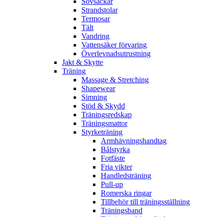
Sovsäckar
Strandstolar
Termosar
Tält
Vandring
Vattensäker förvaring
Överlevnadsutrustning
Jakt & Skytte
Träning
Massage & Stretching
Shapewear
Simning
Stöd & Skydd
Träningsredskap
Träningsmattor
Styrketräning
Armhävningshandtag
Bålstyrka
Fotfäste
Fria vikter
Handledsträning
Pull-up
Romerska ringar
Tillbehör till träningsställning
Träningsband