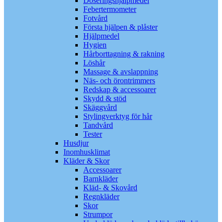
Doseringshjälpmedel
Febertermometer
Fotvård
Första hjälpen & plåster
Hjälpmedel
Hygien
Hårborttagning & rakning
Löshår
Massage & avslappning
Näs- och örontrimmers
Redskap & accessoarer
Skydd & stöd
Skäggvård
Stylingverktyg för hår
Tandvård
Tester
Husdjur
Inomhusklimat
Kläder & Skor
Accessoarer
Barnkläder
Kläd- & Skovård
Regnkläder
Skor
Strumpor