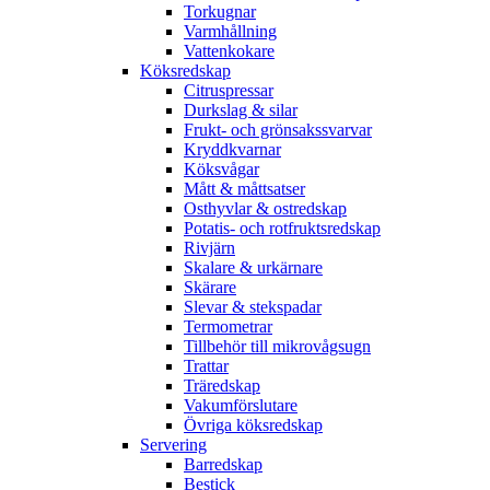
Torkugnar
Varmhållning
Vattenkokare
Köksredskap
Citruspressar
Durkslag & silar
Frukt- och grönsakssvarvar
Kryddkvarnar
Köksvågar
Mått & måttsatser
Osthyvlar & ostredskap
Potatis- och rotfruktsredskap
Rivjärn
Skalare & urkärnare
Skärare
Slevar & stekspadar
Termometrar
Tillbehör till mikrovågsugn
Trattar
Träredskap
Vakumförslutare
Övriga köksredskap
Servering
Barredskap
Bestick