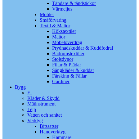
Tändare & tändstickor
Värmeljus
Möbler
Småförvaring
Textil & Mattor
Kökstextiler
Mattor
Möbelöverdrag
Prydnadskuddar & Kuddfodral
Badrumstextilier
Stolsdynor
Filtar & Plädar
Sängkläder & kuddar
Fårskinn & Fällar
Gardiner
Bygg
El
Kläder & Skydd
Mätinstrument
Tejp
Vatten och sanitet
Verktyg
Bitssatser
Handverktyg
Hammare