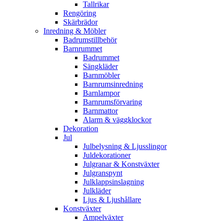
Tallrikar
Rengöring
Skärbrädor
Inredning & Möbler
Badrumstillbehör
Barnrummet
Badrummet
Sängkläder
Barnmöbler
Barnrumsinredning
Barnlampor
Barnrumsförvaring
Barnmattor
Alarm & väggklockor
Dekoration
Jul
Julbelysning & Ljusslingor
Juldekorationer
Julgranar & Konstväxter
Julgranspynt
Julklappsinslagning
Julkläder
Ljus & Ljushållare
Konstväxter
Ampelväxter