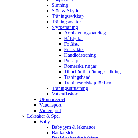
Simning
Stöd & Skydd
Träningsredskap
Träningsmattor
Styrketräning
Armhävningshandtag
Bålstyrka
Fotfäste
Fria vikter
Handledsträning
Pull-up
Romerska ringar
Tillbehör till träningsställning
Träningsband
Träningsredskap för ben
Träningsutrustning
Vattenflaskor
Utomhusspel
Vattensport
Vintersport
Leksaker & Spel
Baby
Babygym & lekmattor
Badkarslek