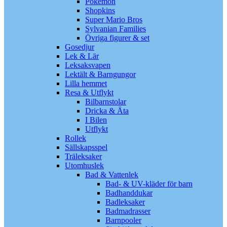
Pokémon
Shopkins
Super Mario Bros
Sylvanian Families
Övriga figurer & set
Gosedjur
Lek & Lär
Leksaksvapen
Lektält & Barngungor
Lilla hemmet
Resa & Utflykt
Bilbarnstolar
Dricka & Äta
I Bilen
Utflykt
Rollek
Sällskapsspel
Träleksaker
Utomhuslek
Bad & Vattenlek
Bad- & UV-kläder för barn
Badhanddukar
Badleksaker
Badmadrasser
Barnpooler