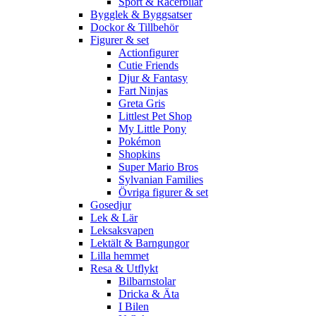
Sport & Racerbilar
Bygglek & Byggsatser
Dockor & Tillbehör
Figurer & set
Actionfigurer
Cutie Friends
Djur & Fantasy
Fart Ninjas
Greta Gris
Littlest Pet Shop
My Little Pony
Pokémon
Shopkins
Super Mario Bros
Sylvanian Families
Övriga figurer & set
Gosedjur
Lek & Lär
Leksaksvapen
Lektält & Barngungor
Lilla hemmet
Resa & Utflykt
Bilbarnstolar
Dricka & Äta
I Bilen