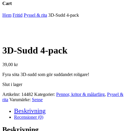
Cart
Close
Hem
Fritid
Pyssel & rita
3D-Sudd 4-pack
Cart
3D-Sudd 4-pack
39,00
kr
Fyra söta 3D-sudd som gör suddandet roligare!
Slut i lager
Artikelnr:
14482
Kategorier:
Pennor, kritor & målarfärg
,
Pyssel &
rita
Varumärke:
Sense
Beskrivning
Recensioner (0)
Beskrivning