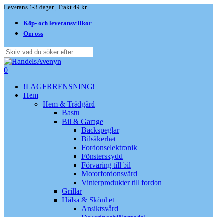
Skip
Leverans 1-3 dagar | Frakt 49 kr
to
Köp- och leveransvillkor
main
content
Om oss
Close
Search
search
0
Menu
!LAGERRENSNING!
Hem
Hem & Trädgård
Bastu
Bil & Garage
Backspeglar
Bilsäkerhet
Fordonselektronik
Fönsterskydd
Förvaring till bil
Motorfordonsvård
Vinterprodukter till fordon
Grillar
Hälsa & Skönhet
Ansiktsvård