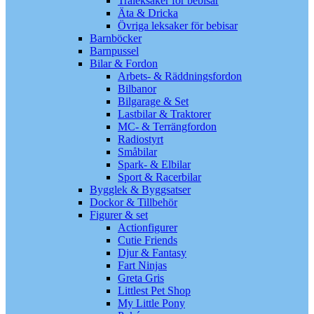
Träleksaker för bebisar
Äta & Dricka
Övriga leksaker för bebisar
Barnböcker
Barnpussel
Bilar & Fordon
Arbets- & Räddningsfordon
Bilbanor
Bilgarage & Set
Lastbilar & Traktorer
MC- & Terrängfordon
Radiostyrt
Småbilar
Spark- & Elbilar
Sport & Racerbilar
Bygglek & Byggsatser
Dockor & Tillbehör
Figurer & set
Actionfigurer
Cutie Friends
Djur & Fantasy
Fart Ninjas
Greta Gris
Littlest Pet Shop
My Little Pony