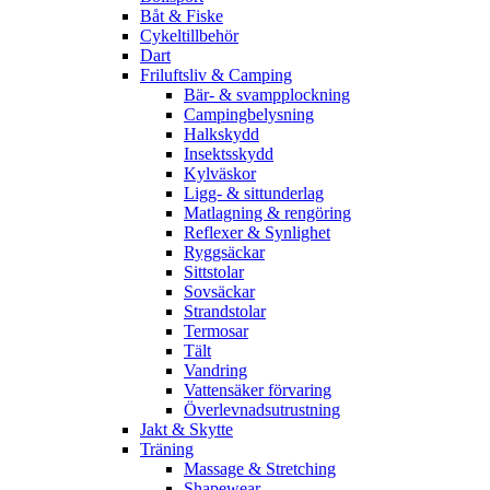
Båt & Fiske
Cykeltillbehör
Dart
Friluftsliv & Camping
Bär- & svampplockning
Campingbelysning
Halkskydd
Insektsskydd
Kylväskor
Ligg- & sittunderlag
Matlagning & rengöring
Reflexer & Synlighet
Ryggsäckar
Sittstolar
Sovsäckar
Strandstolar
Termosar
Tält
Vandring
Vattensäker förvaring
Överlevnadsutrustning
Jakt & Skytte
Träning
Massage & Stretching
Shapewear