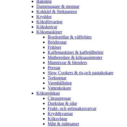
Bakning
Dammsugare & moppar
Kokkärl & Stekpannor
Kryddor
Köksförvaring
Köksknivar
Köksmaskiner
Bordsgrillar & våffeljärn
Brödrostar
Fritöser
Kaffemaskiner & kaffetillbehör
Matberedare & köksassistenter
Matmixrar & blenders
Pressar
Slow Cookers & ris-och pastakokare
Torkugnar
Varmhållning
Vattenkokare
Köksredskap
Citruspressar
Durkslag & silar
Frukt- och grönsakssvarvar
Kryddkvarnar
Köksvågar
Mått & måttsatser