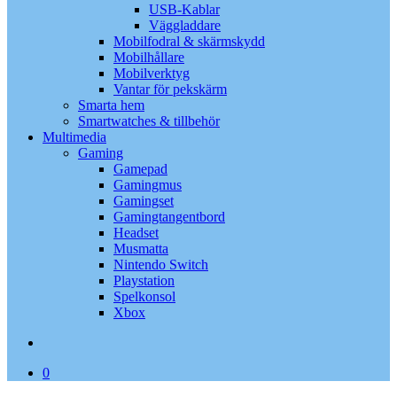
USB-Kablar
Väggladdare
Mobilfodral & skärmskydd
Mobilhållare
Mobilverktyg
Vantar för pekskärm
Smarta hem
Smartwatches & tillbehör
Multimedia
Gaming
Gamepad
Gamingmus
Gamingset
Gamingtangentbord
Headset
Musmatta
Nintendo Switch
Playstation
Spelkonsol
Xbox
search
0