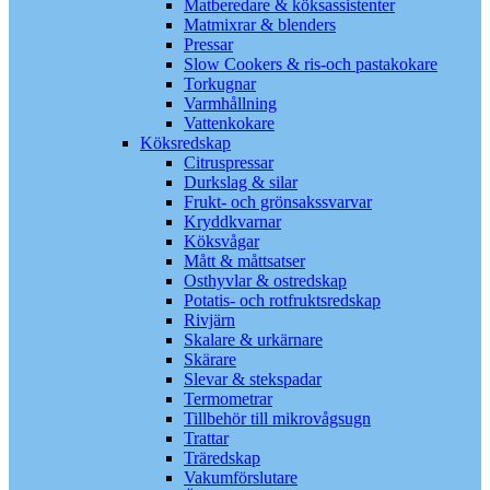
Matberedare & köksassistenter
Matmixrar & blenders
Pressar
Slow Cookers & ris-och pastakokare
Torkugnar
Varmhållning
Vattenkokare
Köksredskap
Citruspressar
Durkslag & silar
Frukt- och grönsakssvarvar
Kryddkvarnar
Köksvågar
Mått & måttsatser
Osthyvlar & ostredskap
Potatis- och rotfruktsredskap
Rivjärn
Skalare & urkärnare
Skärare
Slevar & stekspadar
Termometrar
Tillbehör till mikrovågsugn
Trattar
Träredskap
Vakumförslutare