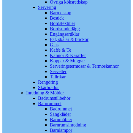
Övriga köksredskap
Servering
Barredskap
Bestick
Bordstextilier
Bordsunderlägg
Engångsartiklar
Fat, skålar & brickor
Glas
Kaffe & Te
Kannor & Karaffer
Koppar & Muggar
Serveringstermosar & Termoskannor
Servetter
Tallrikar
Rengöring
Skärbrädor
Inredning & Möbler
Badrumstillbehör
Barnrummet
Badrummet
Sängkläder
Barnmöbler
Barnrumsinredning
Barnlampor