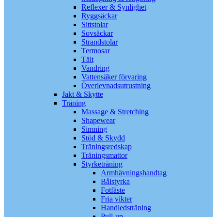
Reflexer & Synlighet
Ryggsäckar
Sittstolar
Sovsäckar
Strandstolar
Termosar
Tält
Vandring
Vattensäker förvaring
Överlevnadsutrustning
Jakt & Skytte
Träning
Massage & Stretching
Shapewear
Simning
Stöd & Skydd
Träningsredskap
Träningsmattor
Styrketräning
Armhävningshandtag
Bålstyrka
Fotfäste
Fria vikter
Handledsträning
Pull-up