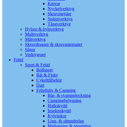
Knivar
Nyckelverktyg
Skruvmejslar
Spännverktyg
Tångverktyg
Hylsor & hylsverktyg
Multiverktyg
Mätverktyg
Skruvdragare & skruvautomater
Sågar
Verktygsset
Fritid
Sport & Fritid
Bollsport
Båt & Fiske
Cykeltillbehör
Dart
Friluftsliv & Camping
Bär- & svampplockning
Campingbelysning
Halkskydd
Insektsskydd
Kylväskor
Ligg- & sittunderlag
Matlagning & rengöring