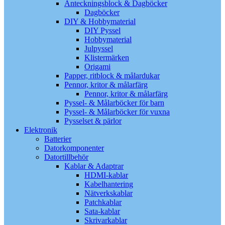
Anteckningsblock & Dagböcker
Dagböcker
DIY & Hobbymaterial
DIY Pyssel
Hobbymaterial
Julpyssel
Klistermärken
Origami
Papper, ritblock & målardukar
Pennor, kritor & målarfärg
Pennor, kritor & målarfärg
Pyssel- & Målarböcker för barn
Pyssel- & Målarböcker för vuxna
Pysselset & pärlor
Elektronik
Batterier
Datorkomponenter
Datortillbehör
Kablar & Adaptrar
HDMI-kablar
Kabelhantering
Nätverkskablar
Patchkablar
Sata-kablar
Skrivarkablar