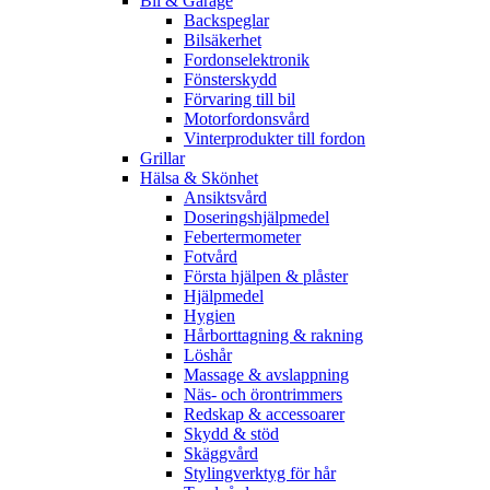
Bil & Garage
Backspeglar
Bilsäkerhet
Fordonselektronik
Fönsterskydd
Förvaring till bil
Motorfordonsvård
Vinterprodukter till fordon
Grillar
Hälsa & Skönhet
Ansiktsvård
Doseringshjälpmedel
Febertermometer
Fotvård
Första hjälpen & plåster
Hjälpmedel
Hygien
Hårborttagning & rakning
Löshår
Massage & avslappning
Näs- och örontrimmers
Redskap & accessoarer
Skydd & stöd
Skäggvård
Stylingverktyg för hår