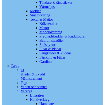
Tändare & tändstickor
Värmeljus
Möbler
Småförvaring
Textil & Mattor
Kökstextiler
Mattor
Möbelöverdrag
Prydnadskuddar & Kuddfodral
Badrumstextilier
Stolsdynor
Filtar & Plädar
Sängkläder & kuddar
Fårskinn & Fällar
Gardiner
Bygg
El
Kläder & Skydd
Mätinstrument
Tejp
Vatten och sanitet
Verktyg
Bitssatser
Handverktyg
Hammare