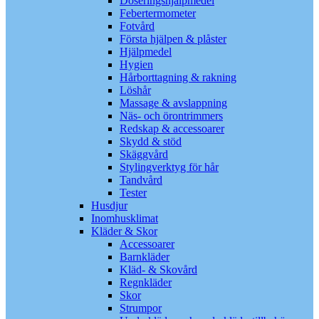
Doseringshjälpmedel
Febertermometer
Fotvård
Första hjälpen & plåster
Hjälpmedel
Hygien
Hårborttagning & rakning
Löshår
Massage & avslappning
Näs- och örontrimmers
Redskap & accessoarer
Skydd & stöd
Skäggvård
Stylingverktyg för hår
Tandvård
Tester
Husdjur
Inomhusklimat
Kläder & Skor
Accessoarer
Barnkläder
Kläd- & Skovård
Regnkläder
Skor
Strumpor