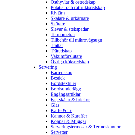
Osthyvlar & ostredskap
Potatis- och rotfruktsredskap
Rivjärn
Skalare & urkärnare
Skärare
Slevar & stekspadar
Termometrar
Tillbehör till mikrovågsugn
Trattar
Träredskap
Vakumförslutare
Övriga köksredskap
Servering
Barredskap
Bestick
Bordstextilier
Bordsunderlägg
Engångsartiklar
Fat, skålar & brickor
Glas
Kaffe & Te
Kannor & Karaffer
Koppar & Muggar
Serveringstermosar & Termoskannor
Servetter