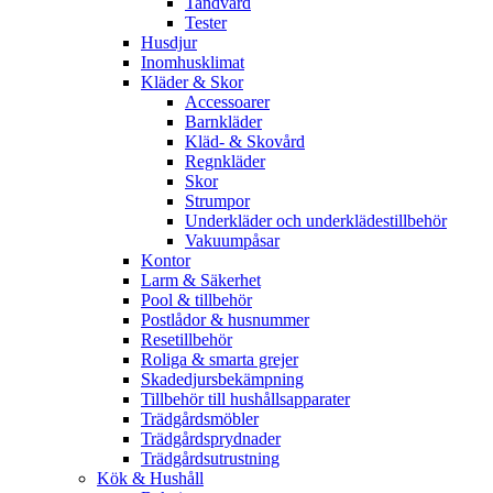
Tandvård
Tester
Husdjur
Inomhusklimat
Kläder & Skor
Accessoarer
Barnkläder
Kläd- & Skovård
Regnkläder
Skor
Strumpor
Underkläder och underklädestillbehör
Vakuumpåsar
Kontor
Larm & Säkerhet
Pool & tillbehör
Postlådor & husnummer
Resetillbehör
Roliga & smarta grejer
Skadedjursbekämpning
Tillbehör till hushållsapparater
Trädgårdsmöbler
Trädgårdsprydnader
Trädgårdsutrustning
Kök & Hushåll