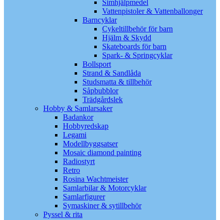
Simhjälpmedel
Vattenpistoler & Vattenballonger
Barncyklar
Cykeltillbehör för barn
Hjälm & Skydd
Skateboards för barn
Spark- & Springcyklar
Bollsport
Strand & Sandlåda
Studsmatta & tillbehör
Såpbubblor
Trädgårdslek
Hobby & Samlarsaker
Badankor
Hobbyredskap
Legami
Modellbyggsatser
Mosaic diamond painting
Radiostyrt
Retro
Rosina Wachtmeister
Samlarbilar & Motorcyklar
Samlarfigurer
Symaskiner & sytillbehör
Pyssel & rita