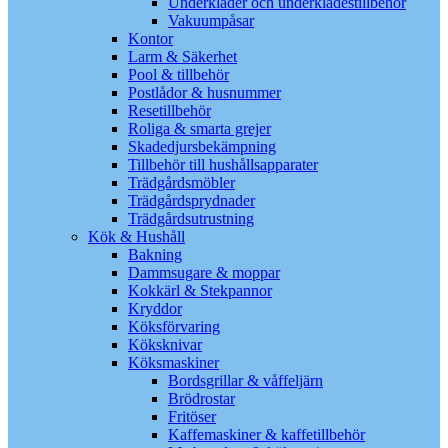
Underkläder och underklädestillbehör
Vakuumpåsar
Kontor
Larm & Säkerhet
Pool & tillbehör
Postlådor & husnummer
Resetillbehör
Roliga & smarta grejer
Skadedjursbekämpning
Tillbehör till hushållsapparater
Trädgårdsmöbler
Trädgårdsprydnader
Trädgårdsutrustning
Kök & Hushåll
Bakning
Dammsugare & moppar
Kokkärl & Stekpannor
Kryddor
Köksförvaring
Köksknivar
Köksmaskiner
Bordsgrillar & våffeljärn
Brödrostar
Fritöser
Kaffemaskiner & kaffetillbehör