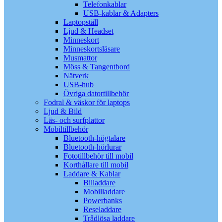
Telefonkablar
USB-kablar & Adapters
Laptopställ
Ljud & Headset
Minneskort
Minneskortsläsare
Musmattor
Möss & Tangentbord
Nätverk
USB-hub
Övriga datortillbehör
Fodral & väskor för laptops
Ljud & Bild
Läs- och surfplattor
Mobiltillbehör
Bluetooth-högtalare
Bluetooth-hörlurar
Fototillbehör till mobil
Korthållare till mobil
Laddare & Kablar
Billaddare
Mobilladdare
Powerbanks
Reseladdare
Trådlösa laddare