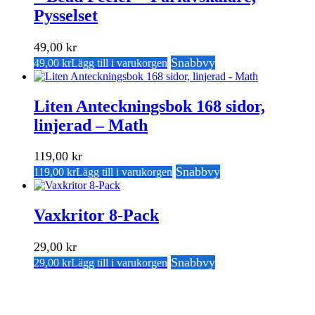
Pysselset
49,00
kr
Snabbvy
49,00
kr
Lägg till i varukorgen
Liten Anteckningsbok 168 sidor,
linjerad – Math
119,00
kr
Snabbvy
119,00
kr
Lägg till i varukorgen
Vaxkritor 8-Pack
29,00
kr
Snabbvy
29,00
kr
Lägg till i varukorgen