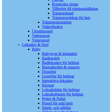
Romerska ringar
Tillbehör till träningsställning
Träningsband
Träningsredskap för ben
Träningsutrustning
Vattenflaskor
Utomhusspel
Vattensport
Vintersport
Leksaker & Spel
Baby
Babygym & lekmattor
Badkarslek
Badleksaker för bebisar
Barnsäkerhet & omsorg
Dragdjur
Gosedjur för bebisar
Interaktiva leksaker
Klossar
Leksaksbilar för bebisar
Leksaksfigurer för bebisar
Pottor & Pallar
Pussel för små barn
Spark- och gåbilar