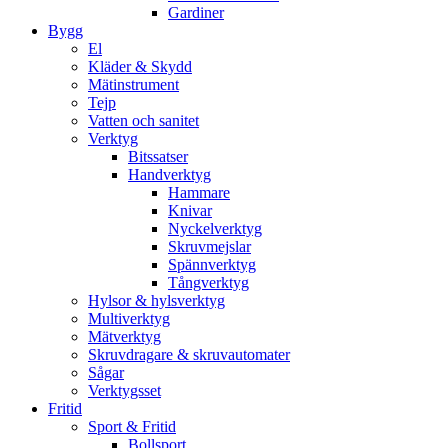
Gardiner
Bygg
El
Kläder & Skydd
Mätinstrument
Tejp
Vatten och sanitet
Verktyg
Bitssatser
Handverktyg
Hammare
Knivar
Nyckelverktyg
Skruvmejslar
Spännverktyg
Tångverktyg
Hylsor & hylsverktyg
Multiverktyg
Mätverktyg
Skruvdragare & skruvautomater
Sågar
Verktygsset
Fritid
Sport & Fritid
Bollsport