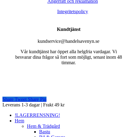
Ångerrätt och reklamation
Integritetspolicy
Kundtjänst
kundservice@handelsavenyn.se
Vår kundtjänst har öppet alla helgfria vardagar. Vi
besvarar dina frågor så fort som möjligt, senast inom 48
timmar.
Share
Tweet
Share
Pin
Close
Leverans 1-3 dagar | Frakt 49 kr
Menu
!LAGERRENSNING!
Hem
Hem & Trädgård
Bastu