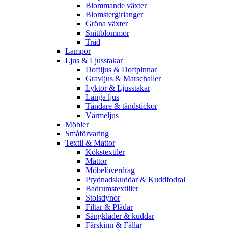
Blommande växter
Blomstergirlanger
Gröna växter
Snittblommor
Träd
Lampor
Ljus & Ljusstakar
Doftljus & Doftpinnar
Gravljus & Marschaller
Lyktor & Ljusstakar
Långa ljus
Tändare & tändstickor
Värmeljus
Möbler
Småförvaring
Textil & Mattor
Kökstextiler
Mattor
Möbelöverdrag
Prydnadskuddar & Kuddfodral
Badrumstextilier
Stolsdynor
Filtar & Plädar
Sängkläder & kuddar
Fårskinn & Fällar