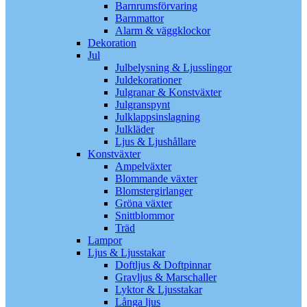
Barnrumsförvaring
Barnmattor
Alarm & väggklockor
Dekoration
Jul
Julbelysning & Ljusslingor
Juldekorationer
Julgranar & Konstväxter
Julgranspynt
Julklappsinslagning
Julkläder
Ljus & Ljushållare
Konstväxter
Ampelväxter
Blommande växter
Blomstergirlanger
Gröna växter
Snittblommor
Träd
Lampor
Ljus & Ljusstakar
Doftljus & Doftpinnar
Gravljus & Marschaller
Lyktor & Ljusstakar
Långa ljus