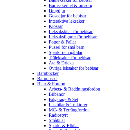
Badleksaker för bebisar
Barnsäkerhet & omsorg
Dragdjur
Gosedjur för bebisar
Interaktiva leksaker
Klossar
Leksaksbilar för bebisar
Leksaksfigurer för bebisar
Pottor & Pallar
Pussel för små barn
Spark- och gåbilar
Träleksaker för bebisar
Äta & Dricka
Övriga leksaker för bebisar
Barnböcker
Barnpussel
Bilar & Fordon
Arbets- & Räddningsfordon
Bilbanor
Bilgarage & Set
Lastbilar & Traktorer
MC- & Terrängfordon
Radiostyrt
Småbilar
Spark- & Elbilar