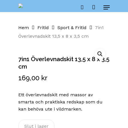
Skip
Menu
to
Close
Cart
search
Cart
main
content
Hem
Fritid
Sport & Fritid
7in1
Överlevnadskit 13,5 x 8 x 3,5 cm
7in1 Överlevnadskit 13,5 x 8 x 3,5
cm
169,00
kr
Ett överlevnadskit med massor av
smarta och praktiska redskap som du
kan behöva ute i vildmarken.
Slut i lager