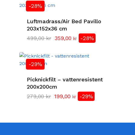
-28%
Luftmadrass/Air Bed Pavillo
203x152x36 cm
Det
Det
499,00
kr
359,00
-28%
kr
ursprungliga
nuvarande
priset
priset
var:
är:
-29%
499,00 kr.
359,00 kr.
Picknickfilt – vattenresistent
200x200cm
Det
Det
279,00
kr
199,00
-29%
kr
ursprungliga
nuvarande
priset
priset
var:
är:
279,00 kr.
199,00 kr.