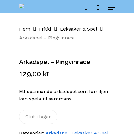
Skip
Menu
to
Close
Cart
search
Cart
main
content
Hem
Fritid
Leksaker & Spel
Arkadspel – Pingvinrace
Arkadspel – Pingvinrace
129,00
kr
Ett spännande arkadspel som familjen
kan spela tillsammans.
Slut i lager
Kategorier:
Arkadspel
,
Leksaker & Spel
,