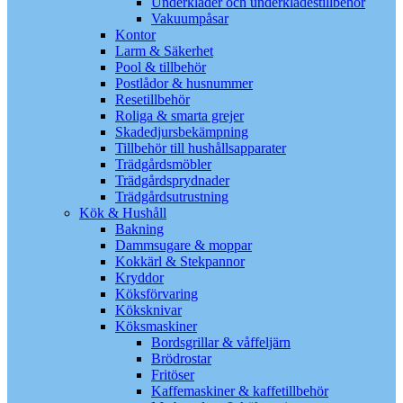
Underkläder och underklädestillbehör
Vakuumpåsar
Kontor
Larm & Säkerhet
Pool & tillbehör
Postlådor & husnummer
Resetillbehör
Roliga & smarta grejer
Skadedjursbekämpning
Tillbehör till hushållsapparater
Trädgårdsmöbler
Trädgårdsprydnader
Trädgårdsutrustning
Kök & Hushåll
Bakning
Dammsugare & moppar
Kokkärl & Stekpannor
Kryddor
Köksförvaring
Köksknivar
Köksmaskiner
Bordsgrillar & våffeljärn
Brödrostar
Fritöser
Kaffemaskiner & kaffetillbehör