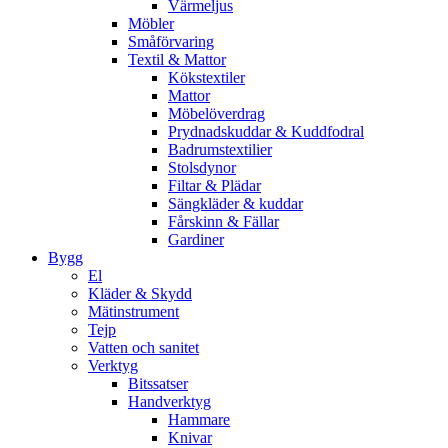
Värmeljus
Möbler
Småförvaring
Textil & Mattor
Kökstextiler
Mattor
Möbelöverdrag
Prydnadskuddar & Kuddfodral
Badrumstextilier
Stolsdynor
Filtar & Plädar
Sängkläder & kuddar
Fårskinn & Fällar
Gardiner
Bygg
El
Kläder & Skydd
Mätinstrument
Tejp
Vatten och sanitet
Verktyg
Bitssatser
Handverktyg
Hammare
Knivar