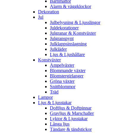
Barnmattor
Alarm & väggklockor
Dekoration
Jul
Julbelysning & Ljusslingor
Juldekorationer
Julgranar & Konstväxter
Julgranspynt
Julklappsinslagning
Julkläder
Ljus & Ljushållare
Konstväxter
Ampelväxter
Blommande växter
Blomstergirlanger
Gröna växter
Snittblommor
Träd
Lampor
Ljus & Ljusstakar
Doftljus & Doftpinnar
Gravljus & Marschaller
Lyktor & Ljusstakar
Långa ljus
Tändare & tändstickor