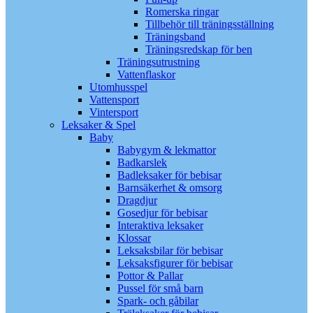
Romerska ringar
Tillbehör till träningsställning
Träningsband
Träningsredskap för ben
Träningsutrustning
Vattenflaskor
Utomhusspel
Vattensport
Vintersport
Leksaker & Spel
Baby
Babygym & lekmattor
Badkarslek
Badleksaker för bebisar
Barnsäkerhet & omsorg
Dragdjur
Gosedjur för bebisar
Interaktiva leksaker
Klossar
Leksaksbilar för bebisar
Leksaksfigurer för bebisar
Pottor & Pallar
Pussel för små barn
Spark- och gåbilar