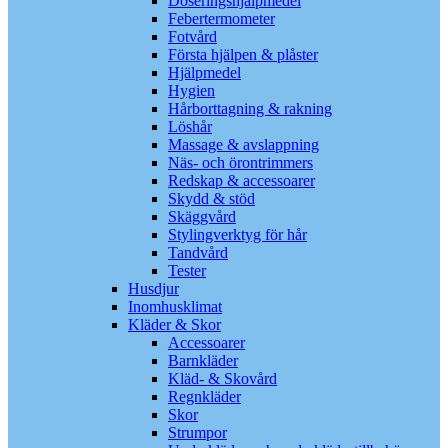
Doseringshjälpmedel
Febertermometer
Fotvård
Första hjälpen & plåster
Hjälpmedel
Hygien
Hårborttagning & rakning
Löshår
Massage & avslappning
Näs- och örontrimmers
Redskap & accessoarer
Skydd & stöd
Skäggvård
Stylingverktyg för hår
Tandvård
Tester
Husdjur
Inomhusklimat
Kläder & Skor
Accessoarer
Barnkläder
Kläd- & Skovård
Regnkläder
Skor
Strumpor