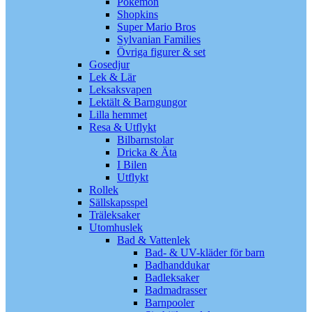
Pokémon
Shopkins
Super Mario Bros
Sylvanian Families
Övriga figurer & set
Gosedjur
Lek & Lär
Leksaksvapen
Lektält & Barngungor
Lilla hemmet
Resa & Utflykt
Bilbarnstolar
Dricka & Äta
I Bilen
Utflykt
Rollek
Sällskapsspel
Träleksaker
Utomhuslek
Bad & Vattenlek
Bad- & UV-kläder för barn
Badhanddukar
Badleksaker
Badmadrasser
Barnpooler