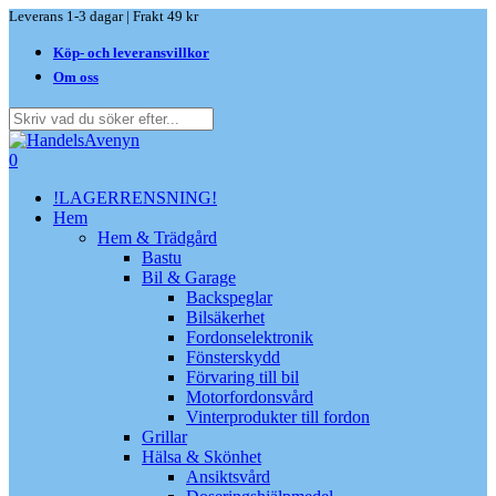
Skip
Leverans 1-3 dagar | Frakt 49 kr
to
Köp- och leveransvillkor
main
content
Om oss
Close
Search
search
0
Menu
!LAGERRENSNING!
Hem
Hem & Trädgård
Bastu
Bil & Garage
Backspeglar
Bilsäkerhet
Fordonselektronik
Fönsterskydd
Förvaring till bil
Motorfordonsvård
Vinterprodukter till fordon
Grillar
Hälsa & Skönhet
Ansiktsvård