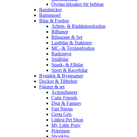
Övriga leksaker för bebisar
Barnböcker
Barnpussel
Bilar & Fordon
Arbets- & Räddningsfordon
Bilbanor
Bilgarage & Set
Lastbilar & Traktorer
MC- & Terrängfordon
Radiostyrt
Småbilar
Spark- & Elbilar
Sport & Racerbilar
Bygglek & Byggsatser
Dockor & Tillbehör
Figurer & set
Actionfigurer
Cutie Friends
Djur & Fantasy
Fart Ninjas
Greta Gris
Littlest Pet Shop
My Little Pony
Pokémon
Shopkins