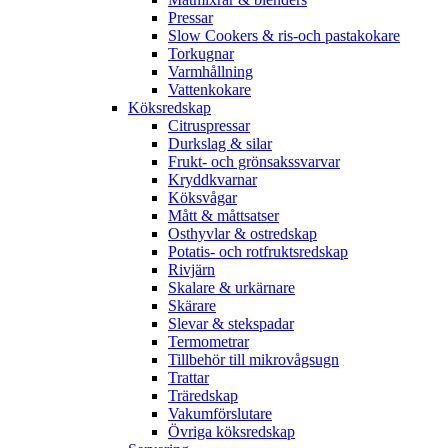
Pressar
Slow Cookers & ris-och pastakokare
Torkugnar
Varmhållning
Vattenkokare
Köksredskap
Citruspressar
Durkslag & silar
Frukt- och grönsakssvarvar
Kryddkvarnar
Köksvågar
Mått & måttsatser
Osthyvlar & ostredskap
Potatis- och rotfruktsredskap
Rivjärn
Skalare & urkärnare
Skärare
Slevar & stekspadar
Termometrar
Tillbehör till mikrovågsugn
Trattar
Träredskap
Vakumförslutare
Övriga köksredskap