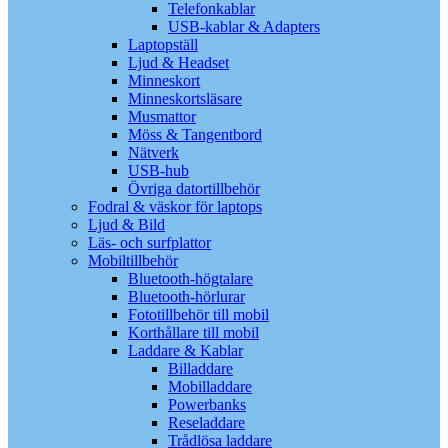
Telefonkablar
USB-kablar & Adapters
Laptopställ
Ljud & Headset
Minneskort
Minneskortsläsare
Musmattor
Möss & Tangentbord
Nätverk
USB-hub
Övriga datortillbehör
Fodral & väskor för laptops
Ljud & Bild
Läs- och surfplattor
Mobiltillbehör
Bluetooth-högtalare
Bluetooth-hörlurar
Fototillbehör till mobil
Korthållare till mobil
Laddare & Kablar
Billaddare
Mobilladdare
Powerbanks
Reseladdare
Trådlösa laddare