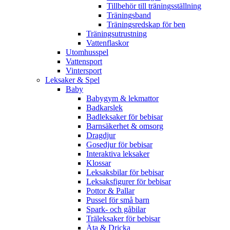
Tillbehör till träningsställning
Träningsband
Träningsredskap för ben
Träningsutrustning
Vattenflaskor
Utomhusspel
Vattensport
Vintersport
Leksaker & Spel
Baby
Babygym & lekmattor
Badkarslek
Badleksaker för bebisar
Barnsäkerhet & omsorg
Dragdjur
Gosedjur för bebisar
Interaktiva leksaker
Klossar
Leksaksbilar för bebisar
Leksaksfigurer för bebisar
Pottor & Pallar
Pussel för små barn
Spark- och gåbilar
Träleksaker för bebisar
Äta & Dricka