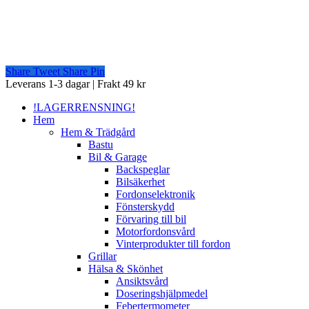
Share
Tweet
Share
Pin
Close
Leverans 1-3 dagar | Frakt 49 kr
Menu
!LAGERRENSNING!
Hem
Hem & Trädgård
Bastu
Bil & Garage
Backspeglar
Bilsäkerhet
Fordonselektronik
Fönsterskydd
Förvaring till bil
Motorfordonsvård
Vinterprodukter till fordon
Grillar
Hälsa & Skönhet
Ansiktsvård
Doseringshjälpmedel
Febertermometer