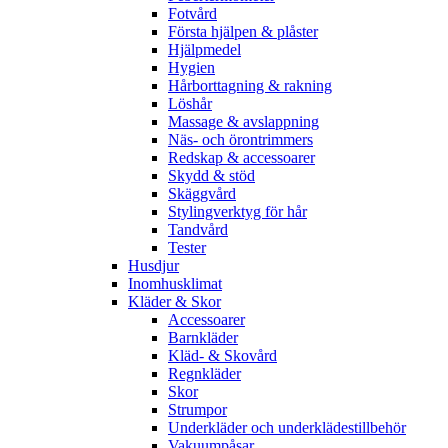
Fotvård
Första hjälpen & plåster
Hjälpmedel
Hygien
Hårborttagning & rakning
Löshår
Massage & avslappning
Näs- och örontrimmers
Redskap & accessoarer
Skydd & stöd
Skäggvård
Stylingverktyg för hår
Tandvård
Tester
Husdjur
Inomhusklimat
Kläder & Skor
Accessoarer
Barnkläder
Kläd- & Skovård
Regnkläder
Skor
Strumpor
Underkläder och underklädestillbehör
Vakuumpåsar