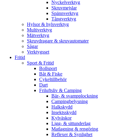
Nyckelverktyg
Skruvmejslar
Spännverktyg
Tångverktyg
Hylsor & hylsverktyg
Multiverktyg
Mätverktyg
Skruvdragare & skruvautomater
Sågar
Verktygsset
Fritid
Sport & Fritid
Bollsport
Båt & Fiske
Cykeltillbehör
Dart
Friluftsliv & Camping
Bär- & svampplockning
Campingbelysning
Halkskydd
Insektsskydd
Kylväskor
Ligg- & sittunderlag
Matlagning & rengöring
Reflexer & Synlighet