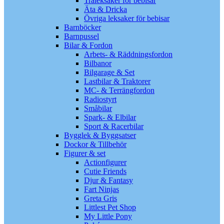
Träleksaker för bebisar
Äta & Dricka
Övriga leksaker för bebisar
Barnböcker
Barnpussel
Bilar & Fordon
Arbets- & Räddningsfordon
Bilbanor
Bilgarage & Set
Lastbilar & Traktorer
MC- & Terrängfordon
Radiostyrt
Småbilar
Spark- & Elbilar
Sport & Racerbilar
Bygglek & Byggsatser
Dockor & Tillbehör
Figurer & set
Actionfigurer
Cutie Friends
Djur & Fantasy
Fart Ninjas
Greta Gris
Littlest Pet Shop
My Little Pony