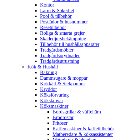
Kontor
Larm & Säkerhet
Pool & tillbehör
Postlådor & husnummer
Resetillbehör
Roliga & smarta grejer
Skadedjursbekämpning
Tillbehör till hushållsapparater
Trädgårdsmöbler
Trädgårdsprydnader
Trädgårdsutrustning
Kök & Hushåll
Bakning
Dammsugare & moppar
Kokkärl & Stekpannor
Kryddor
Köksförvaring
Köksknivar
Köksmaskiner
Bordsgrillar & våffeljärn
Brödrostar
Fritöser
Kaffemaskiner & kaffetillbehör
Matberedare & köksassistenter
Matmixrar & blenders