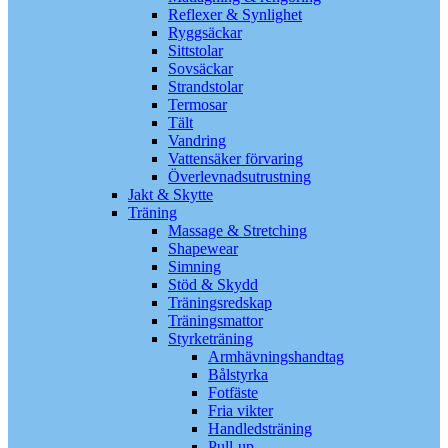
Reflexer & Synlighet
Ryggsäckar
Sittstolar
Sovsäckar
Strandstolar
Termosar
Tält
Vandring
Vattensäker förvaring
Överlevnadsutrustning
Jakt & Skytte
Träning
Massage & Stretching
Shapewear
Simning
Stöd & Skydd
Träningsredskap
Träningsmattor
Styrketräning
Armhävningshandtag
Bålstyrka
Fotfäste
Fria vikter
Handledsträning
Pull-up