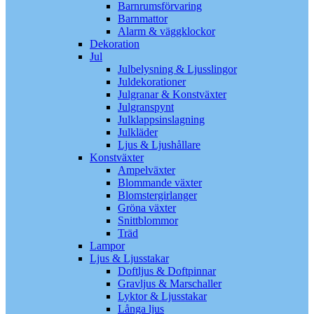
Barnrumsförvaring
Barnmattor
Alarm & väggklockor
Dekoration
Jul
Julbelysning & Ljusslingor
Juldekorationer
Julgranar & Konstväxter
Julgranspynt
Julklappsinslagning
Julkläder
Ljus & Ljushållare
Konstväxter
Ampelväxter
Blommande växter
Blomstergirlanger
Gröna växter
Snittblommor
Träd
Lampor
Ljus & Ljusstakar
Doftljus & Doftpinnar
Gravljus & Marschaller
Lyktor & Ljusstakar
Långa ljus