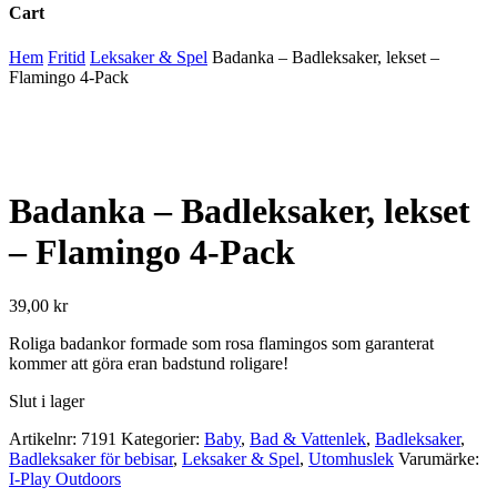
Cart
Close
Hem
Fritid
Leksaker & Spel
Badanka – Badleksaker, lekset –
Cart
Flamingo 4-Pack
Badanka – Badleksaker, lekset
– Flamingo 4-Pack
39,00
kr
Roliga badankor formade som rosa flamingos som garanterat
kommer att göra eran badstund roligare!
Slut i lager
Artikelnr:
7191
Kategorier:
Baby
,
Bad & Vattenlek
,
Badleksaker
,
Badleksaker för bebisar
,
Leksaker & Spel
,
Utomhuslek
Varumärke:
I-Play Outdoors