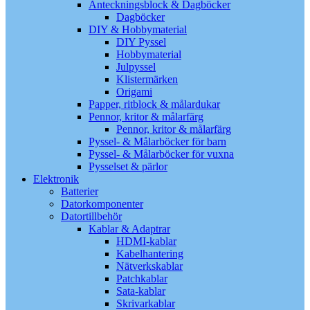
Anteckningsblock & Dagböcker
Dagböcker
DIY & Hobbymaterial
DIY Pyssel
Hobbymaterial
Julpyssel
Klistermärken
Origami
Papper, ritblock & målardukar
Pennor, kritor & målarfärg
Pennor, kritor & målarfärg
Pyssel- & Målarböcker för barn
Pyssel- & Målarböcker för vuxna
Pysselset & pärlor
Elektronik
Batterier
Datorkomponenter
Datortillbehör
Kablar & Adaptrar
HDMI-kablar
Kabelhantering
Nätverkskablar
Patchkablar
Sata-kablar
Skrivarkablar