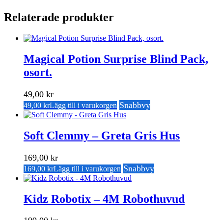
Relaterade produkter
Magical Potion Surprise Blind Pack,
osort.
49,00
kr
Snabbvy
49,00
kr
Lägg till i varukorgen
Soft Clemmy – Greta Gris Hus
169,00
kr
Snabbvy
169,00
kr
Lägg till i varukorgen
Kidz Robotix – 4M Robothuvud