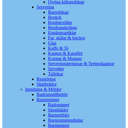
Övriga köksredskap
Servering
Barredskap
Bestick
Bordstextilier
Bordsunderlägg
Engångsartiklar
Fat, skålar & brickor
Glas
Kaffe & Te
Kannor & Karaffer
Koppar & Muggar
Serveringstermosar & Termoskannor
Servetter
Tallrikar
Rengöring
Skärbrädor
Inredning & Möbler
Badrumstillbehör
Barnrummet
Badrummet
Sängkläder
Barnmöbler
Barnrumsinredning
Barnlampor