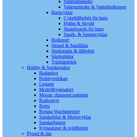
Simhjälpmedel
Vattenpistoler & Vattenballonger
Barncyklar
Cykeltillbehör för barn
Hjälm & Skydd
Skateboards för barn
Spark- & Springcyklar
Bollsport
Strand & Sandlåda
Studsmatta & tillbehör
Såpbubblor
Trädgårdslek
Hobby & Samlarsaker
Badankor
Hobbyredskap
Legami
Modellbyggsatser
Mosaic diamond painting
Radiostyrt
Retro
Rosina Wachtmeister
Samlarbilar & Motorcyklar
Samlarfigurer
Symaskiner & sytillbehör
Pyssel & rita