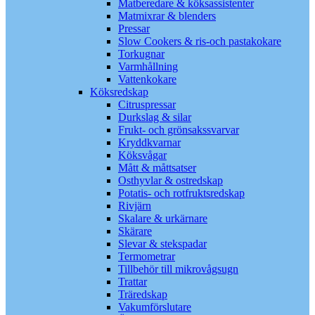
Matberedare & köksassistenter
Matmixrar & blenders
Pressar
Slow Cookers & ris-och pastakokare
Torkugnar
Varmhållning
Vattenkokare
Köksredskap
Citruspressar
Durkslag & silar
Frukt- och grönsakssvarvar
Kryddkvarnar
Köksvågar
Mått & måttsatser
Osthyvlar & ostredskap
Potatis- och rotfruktsredskap
Rivjärn
Skalare & urkärnare
Skärare
Slevar & stekspadar
Termometrar
Tillbehör till mikrovågsugn
Trattar
Träredskap
Vakumförslutare