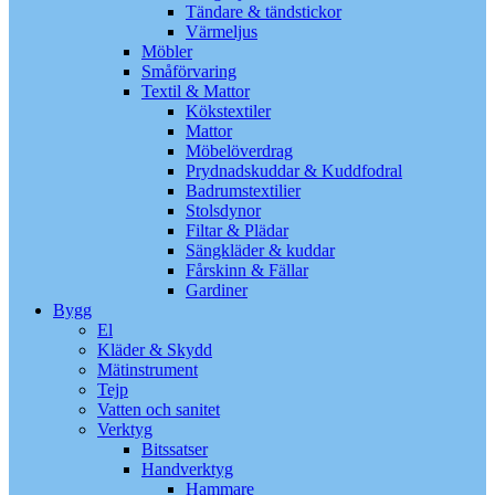
Tändare & tändstickor
Värmeljus
Möbler
Småförvaring
Textil & Mattor
Kökstextiler
Mattor
Möbelöverdrag
Prydnadskuddar & Kuddfodral
Badrumstextilier
Stolsdynor
Filtar & Plädar
Sängkläder & kuddar
Fårskinn & Fällar
Gardiner
Bygg
El
Kläder & Skydd
Mätinstrument
Tejp
Vatten och sanitet
Verktyg
Bitssatser
Handverktyg
Hammare