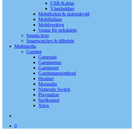
USB-Kablar
Väggladdare
Mobilfodral & skärmskydd
Mobilhållare
Mobilverktyg
Vantar för pekskärm
Smarta hem
Smartwatches & tillbehör
Multimedia
Gaming
Gamepad
Gamingmus
Gamingset
Gamingtangentbord
Headset
Musmatta
Nintendo Switch
Playstation
Spelkonsol
Xbox
search
0