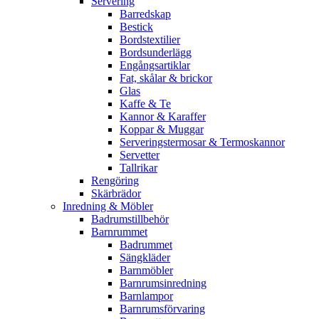
Servering
Barredskap
Bestick
Bordstextilier
Bordsunderlägg
Engångsartiklar
Fat, skålar & brickor
Glas
Kaffe & Te
Kannor & Karaffer
Koppar & Muggar
Serveringstermosar & Termoskannor
Servetter
Tallrikar
Rengöring
Skärbrädor
Inredning & Möbler
Badrumstillbehör
Barnrummet
Badrummet
Sängkläder
Barnmöbler
Barnrumsinredning
Barnlampor
Barnrumsförvaring