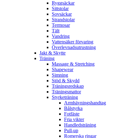
Ryggsäckar
Sittstolar
Sovsäckar
Strandstolar
Termosar
Tält
Vandring
Vattensäker förvaring
Överlevnadsutrustning
Jakt & Skytte
Träning
Massage & Stretching
Shapewear
Simning
Stöd & Skydd
Träningsredskap
Träningsmattor
Styrketräning
Armhävningshandtag
Bålstyrka
Fotfäste
Fria vikter
Handledsträning
Pull-up
Romerska ringar