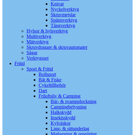
Knivar
Nyckelverktyg
Skruvmejslar
Spännverktyg
Tångverktyg
Hylsor & hylsverktyg
Multiverktyg
Mätverktyg
Skruvdragare & skruvautomater
Sågar
Verktygsset
Fritid
Sport & Fritid
Bollsport
Båt & Fiske
Cykeltillbehör
Dart
Friluftsliv & Camping
Bär- & svampplockning
Campingbelysning
Halkskydd
Insektsskydd
Kylväskor
Ligg- & sittunderlag
Matlagning & rengöring