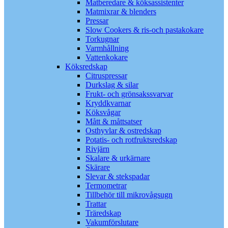
Matberedare & köksassistenter
Matmixrar & blenders
Pressar
Slow Cookers & ris-och pastakokare
Torkugnar
Varmhållning
Vattenkokare
Köksredskap
Citruspressar
Durkslag & silar
Frukt- och grönsakssvarvar
Kryddkvarnar
Köksvågar
Mått & måttsatser
Osthyvlar & ostredskap
Potatis- och rotfruktsredskap
Rivjärn
Skalare & urkärnare
Skärare
Slevar & stekspadar
Termometrar
Tillbehör till mikrovågsugn
Trattar
Träredskap
Vakumförslutare