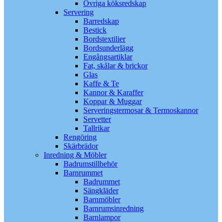
Övriga köksredskap
Servering
Barredskap
Bestick
Bordstextilier
Bordsunderlägg
Engångsartiklar
Fat, skålar & brickor
Glas
Kaffe & Te
Kannor & Karaffer
Koppar & Muggar
Serveringstermosar & Termoskannor
Servetter
Tallrikar
Rengöring
Skärbrädor
Inredning & Möbler
Badrumstillbehör
Barnrummet
Badrummet
Sängkläder
Barnmöbler
Barnrumsinredning
Barnlampor