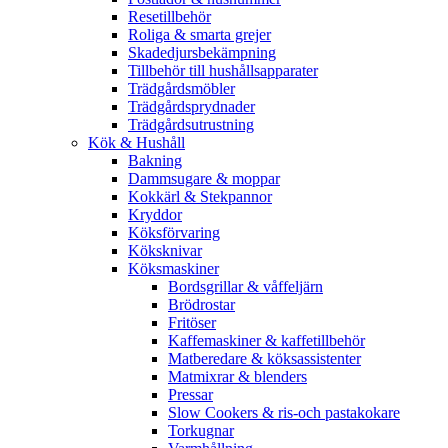
Resetillbehör
Roliga & smarta grejer
Skadedjursbekämpning
Tillbehör till hushållsapparater
Trädgårdsmöbler
Trädgårdsprydnader
Trädgårdsutrustning
Kök & Hushåll
Bakning
Dammsugare & moppar
Kokkärl & Stekpannor
Kryddor
Köksförvaring
Köksknivar
Köksmaskiner
Bordsgrillar & våffeljärn
Brödrostar
Fritöser
Kaffemaskiner & kaffetillbehör
Matberedare & köksassistenter
Matmixrar & blenders
Pressar
Slow Cookers & ris-och pastakokare
Torkugnar