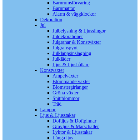
Barnrumsförvaring
Barnmattor
Alarm & väggklockor
Dekoration
Jul
Julbelysning & Ljusslingor
Juldekorationer
Julgranar & Konstväxter
Julgranspynt
Julklappsinslagning
Julkläder
Ljus & Ljushållare
Konstväxter
Ampelväxter
Blommande växter
Blomstergirlanger
Gröna växter
Snittblommor
Träd
Lampor
Ljus & Ljusstakar
Doftljus & Doftpinnar
Gravljus & Marschaller
Lyktor & Ljusstakar
Långa ljus