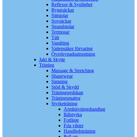
Reflexer & Synlighet
Ryggsäckar
Sittstolar
Sovsäckar
Strandstolar
Termosar
Tält
Vandring
Vattensäker förvaring
Överlevnadsutrustning
Jakt & Skytte
Träning
Massage & Stretching
Shapewear
Simning
Stöd & Skydd
Träningsredskap
Träningsmattor
Styrketräning
Armhävningshandtag
Bålstyrka
Fotfäste
Fria vikter
Handledsträning
Pull-up