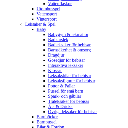
Vattenflaskor
Utomhusspel
Vattensport
Vintersport
Leksaker & Spel
Baby
Babygym & lekmattor
Badkarslek
Badleksaker för bebisar
Barnsäkerhet & omsorg
Dragdjur
Gosedjur för bebisar
Interaktiva leksaker
Klossar
Leksaksbilar för bebisar
Leksaksfigurer för bebisar
Pottor & Pallar
Pussel för små barn
Spark- och gåbilar
Träleksaker för bebisar
Äta & Dricka
Övriga leksaker för bebisar
Barnböcker
Barnpussel
Bilar & Fordon