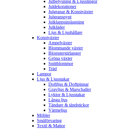
Julbelysning & Ljusslingor
Juldekorationer
Julgranar & Konstväxter
Julgranspynt
Julklappsinslagning
Julkläder
Ljus & Ljushållare
Konstväxter
Ampelväxter
Blommande växter
Blomstergirlanger
Gröna växter
Snittblommor
Träd
Lampor
Ljus & Ljusstakar
Doftljus & Doftpinnar
Gravljus & Marschaller
Lyktor & Ljusstakar
Långa ljus
Tändare & tändstickor
Värmeljus
Möbler
Småförvaring
Textil & Mattor