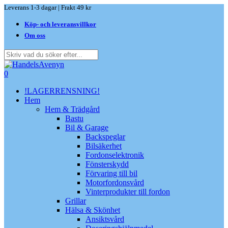
Skip
Leverans 1-3 dagar | Frakt 49 kr
to
Köp- och leveransvillkor
main
content
Om oss
Close
Search
search
0
Menu
!LAGERRENSNING!
Hem
Hem & Trädgård
Bastu
Bil & Garage
Backspeglar
Bilsäkerhet
Fordonselektronik
Fönsterskydd
Förvaring till bil
Motorfordonsvård
Vinterprodukter till fordon
Grillar
Hälsa & Skönhet
Ansiktsvård