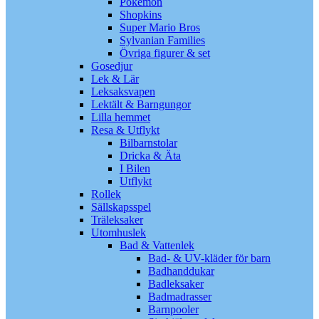
Pokémon
Shopkins
Super Mario Bros
Sylvanian Families
Övriga figurer & set
Gosedjur
Lek & Lär
Leksaksvapen
Lektält & Barngungor
Lilla hemmet
Resa & Utflykt
Bilbarnstolar
Dricka & Äta
I Bilen
Utflykt
Rollek
Sällskapsspel
Träleksaker
Utomhuslek
Bad & Vattenlek
Bad- & UV-kläder för barn
Badhanddukar
Badleksaker
Badmadrasser
Barnpooler