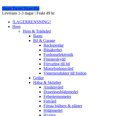
Share
Tweet
Share
Pin
Close
Leverans 1-3 dagar | Frakt 49 kr
Menu
!LAGERRENSNING!
Hem
Hem & Trädgård
Bastu
Bil & Garage
Backspeglar
Bilsäkerhet
Fordonselektronik
Fönsterskydd
Förvaring till bil
Motorfordonsvård
Vinterprodukter till fordon
Grillar
Hälsa & Skönhet
Ansiktsvård
Doseringshjälpmedel
Febertermometer
Fotvård
Första hjälpen & plåster
Hjälpmedel
Hygien