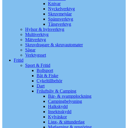
Knivar
Nyckelverktyg
Skruvmejslar
Spännverktyg
Tångverktyg
Hylsor & hylsverktyg
Multiverktyg
Mätverktyg
Skruvdragare & skruvautomater
Sågar
Verktygsset
Fritid
Sport & Fritid
Bollsport
Båt & Fiske
Cykeltillbehör
Dart
Friluftsliv & Camping
Bär- & svampplockning
Campingbelysning
Halkskydd
Insektsskydd
Kylväskor
Ligg- & sittunderlag
Matlagning & rengöring