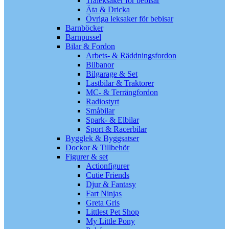
Träleksaker för bebisar
Äta & Dricka
Övriga leksaker för bebisar
Barnböcker
Barnpussel
Bilar & Fordon
Arbets- & Räddningsfordon
Bilbanor
Bilgarage & Set
Lastbilar & Traktorer
MC- & Terrängfordon
Radiostyrt
Småbilar
Spark- & Elbilar
Sport & Racerbilar
Bygglek & Byggsatser
Dockor & Tillbehör
Figurer & set
Actionfigurer
Cutie Friends
Djur & Fantasy
Fart Ninjas
Greta Gris
Littlest Pet Shop
My Little Pony