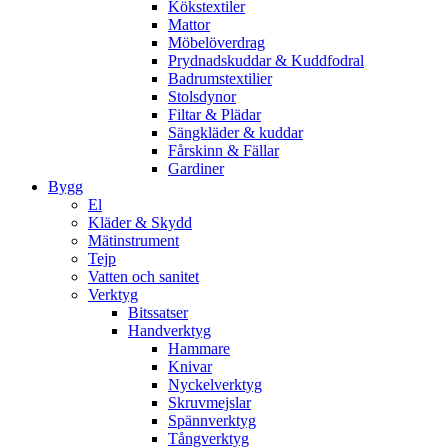
Kökstextiler
Mattor
Möbelöverdrag
Prydnadskuddar & Kuddfodral
Badrumstextilier
Stolsdynor
Filtar & Plädar
Sängkläder & kuddar
Fårskinn & Fällar
Gardiner
Bygg
El
Kläder & Skydd
Mätinstrument
Tejp
Vatten och sanitet
Verktyg
Bitssatser
Handverktyg
Hammare
Knivar
Nyckelverktyg
Skruvmejslar
Spännverktyg
Tångverktyg