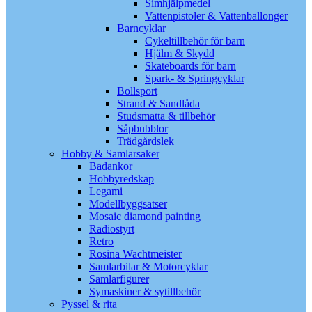
Simhjälpmedel
Vattenpistoler & Vattenballonger
Barncyklar
Cykeltillbehör för barn
Hjälm & Skydd
Skateboards för barn
Spark- & Springcyklar
Bollsport
Strand & Sandlåda
Studsmatta & tillbehör
Såpbubblor
Trädgårdslek
Hobby & Samlarsaker
Badankor
Hobbyredskap
Legami
Modellbyggsatser
Mosaic diamond painting
Radiostyrt
Retro
Rosina Wachtmeister
Samlarbilar & Motorcyklar
Samlarfigurer
Symaskiner & sytillbehör
Pyssel & rita