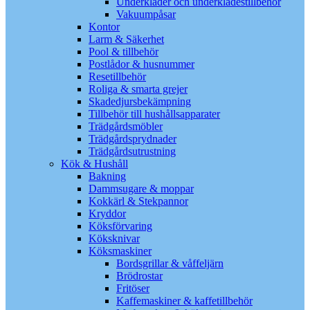
Underkläder och underklädestillbehör
Vakuumpåsar
Kontor
Larm & Säkerhet
Pool & tillbehör
Postlådor & husnummer
Resetillbehör
Roliga & smarta grejer
Skadedjursbekämpning
Tillbehör till hushållsapparater
Trädgårdsmöbler
Trädgårdsprydnader
Trädgårdsutrustning
Kök & Hushåll
Bakning
Dammsugare & moppar
Kokkärl & Stekpannor
Kryddor
Köksförvaring
Köksknivar
Köksmaskiner
Bordsgrillar & våffeljärn
Brödrostar
Fritöser
Kaffemaskiner & kaffetillbehör