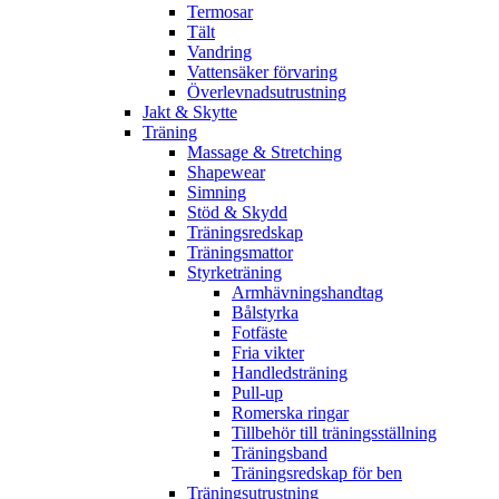
Termosar
Tält
Vandring
Vattensäker förvaring
Överlevnadsutrustning
Jakt & Skytte
Träning
Massage & Stretching
Shapewear
Simning
Stöd & Skydd
Träningsredskap
Träningsmattor
Styrketräning
Armhävningshandtag
Bålstyrka
Fotfäste
Fria vikter
Handledsträning
Pull-up
Romerska ringar
Tillbehör till träningsställning
Träningsband
Träningsredskap för ben
Träningsutrustning