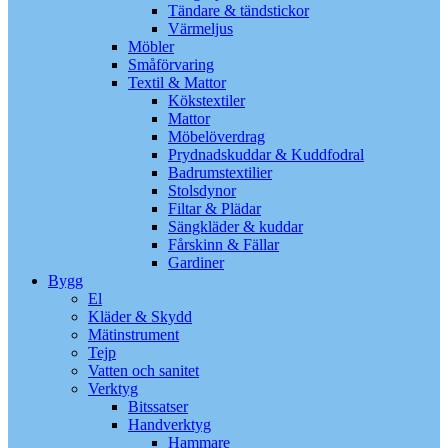
Tändare & tändstickor
Värmeljus
Möbler
Småförvaring
Textil & Mattor
Kökstextiler
Mattor
Möbelöverdrag
Prydnadskuddar & Kuddfodral
Badrumstextilier
Stolsdynor
Filtar & Plädar
Sängkläder & kuddar
Fårskinn & Fällar
Gardiner
Bygg
El
Kläder & Skydd
Mätinstrument
Tejp
Vatten och sanitet
Verktyg
Bitssatser
Handverktyg
Hammare