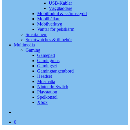
USB-Kablar
Väggladdare
Mobilfodral & skärmskydd
Mobilhållare
Mobilverktyg
Vantar för pekskärm
Smarta hem
Smartwatches & tillbehör
Multimedia
Gaming
Gamepad
Gamingmus
Gamingset
Gamingtangentbord
Headset
Musmatta
Nintendo Switch
Playstation
Spelkonsol
Xbox
search
0