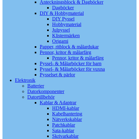
Anteckningsblock & Dagböcker
Dagböcker
DIY & Hobbymaterial
DIY Pyssel
Hobbymaterial
Julpyssel
Klistermärken
Origami
Papper, ritblock & målardukar
Pennor, kritor & målarfärg
Pennor, kritor & målarfärg
Pyssel- & Målarböcker för barn
Pyssel- & Målarböcker för vuxna
Pysselset & pärlor
Elektronik
Batterier
Datorkomponenter
Datortillbehör
Kablar & Adaptrar
HDMI-kablar
Kabelhantering
Nätverkskablar
Patchkablar
Sata-kablar
Skrivarkablar