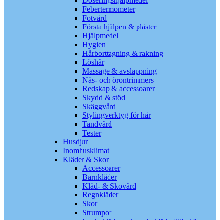
Doseringshjälpmedel
Febertermometer
Fotvård
Första hjälpen & plåster
Hjälpmedel
Hygien
Hårborttagning & rakning
Löshår
Massage & avslappning
Näs- och örontrimmers
Redskap & accessoarer
Skydd & stöd
Skäggvård
Stylingverktyg för hår
Tandvård
Tester
Husdjur
Inomhusklimat
Kläder & Skor
Accessoarer
Barnkläder
Kläd- & Skovård
Regnkläder
Skor
Strumpor