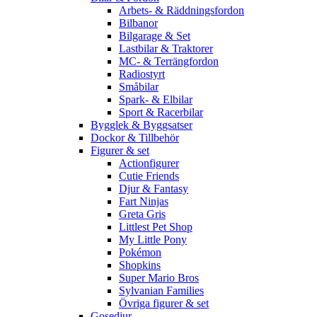
Arbets- & Räddningsfordon
Bilbanor
Bilgarage & Set
Lastbilar & Traktorer
MC- & Terrängfordon
Radiostyrt
Småbilar
Spark- & Elbilar
Sport & Racerbilar
Bygglek & Byggsatser
Dockor & Tillbehör
Figurer & set
Actionfigurer
Cutie Friends
Djur & Fantasy
Fart Ninjas
Greta Gris
Littlest Pet Shop
My Little Pony
Pokémon
Shopkins
Super Mario Bros
Sylvanian Families
Övriga figurer & set
Gosedjur