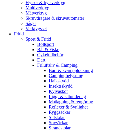
Hylsor & hylsverktyg
Multiverktyg
Mätverktyg
Skruvdragare & skruvautomater
Sågar
Verktygsset
Fritid
Sport & Fritid
Bollsport
Båt & Fiske
Cykeltillbehör
Dart
Friluftsliv & Camping
Bär- & svampplockning
Campingbelysning
Halkskydd
Insektsskydd
Kylväskor
Ligg- & sittunderlag
Matlagning & rengöring
Reflexer & Synlighet
Ryggsäckar
Sittstolar
Sovsäckar
Strandstolar