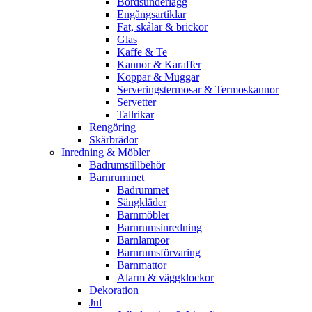
Bordsunderlägg
Engångsartiklar
Fat, skålar & brickor
Glas
Kaffe & Te
Kannor & Karaffer
Koppar & Muggar
Serveringstermosar & Termoskannor
Servetter
Tallrikar
Rengöring
Skärbrädor
Inredning & Möbler
Badrumstillbehör
Barnrummet
Badrummet
Sängkläder
Barnmöbler
Barnrumsinredning
Barnlampor
Barnrumsförvaring
Barnmattor
Alarm & väggklockor
Dekoration
Jul