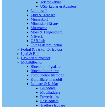
Telefonkablar
USB-kablar & Adapters
Laptopställ
Ljud & Headset
Minneskort
Minneskortsläsare
Musmattor
Möss & Tangentbord
Nätverk
USB-hub
Övriga datortillbehör
Fodral & väskor för laptops
Ljud & Bild
Läs- och surfplattor
Mobiltillbehör
Bluetooth-högtalare
Bluetooth-hörlurar
Fototillbehör till mobil
Korthållare till mobil
Laddare & Kablar
Billaddare
Mobilladdare
Powerbanks
Reseladdare
Trådlösa laddare