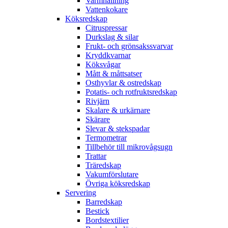
Varmhållning
Vattenkokare
Köksredskap
Citruspressar
Durkslag & silar
Frukt- och grönsakssvarvar
Kryddkvarnar
Köksvågar
Mått & måttsatser
Osthyvlar & ostredskap
Potatis- och rotfruktsredskap
Rivjärn
Skalare & urkärnare
Skärare
Slevar & stekspadar
Termometrar
Tillbehör till mikrovågsugn
Trattar
Träredskap
Vakumförslutare
Övriga köksredskap
Servering
Barredskap
Bestick
Bordstextilier