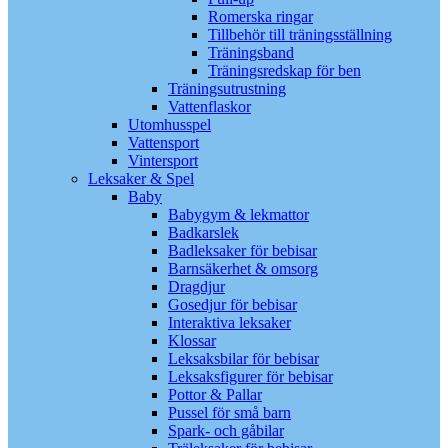
Romerska ringar
Tillbehör till träningsställning
Träningsband
Träningsredskap för ben
Träningsutrustning
Vattenflaskor
Utomhusspel
Vattensport
Vintersport
Leksaker & Spel
Baby
Babygym & lekmattor
Badkarslek
Badleksaker för bebisar
Barnsäkerhet & omsorg
Dragdjur
Gosedjur för bebisar
Interaktiva leksaker
Klossar
Leksaksbilar för bebisar
Leksaksfigurer för bebisar
Pottor & Pallar
Pussel för små barn
Spark- och gåbilar