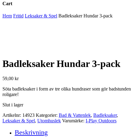
Cart
Close
Hem
Fritid
Leksaker & Spel
Badleksaker Hundar 3-pack
Cart
Badleksaker Hundar 3-pack
59,00
kr
Söta badleksaker i form av tre olika hundraser som gör badstunden
roligare!
Slut i lager
Artikelnr:
14923
Kategorier:
Bad & Vattenlek
,
Badleksaker
,
Leksaker & Spel
,
Utomhuslek
Varumärke:
I-Play Outdoors
Beskrivning