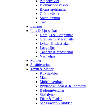
Ampelväxter
Blommande växter
Blomstergirlanger
Gröna växter
Snittblommor
Träd
Lampor
Ljus & Ljusstakar
Doftljus & Doftpinnar
Gravljus & Marschaller
Lyktor & Ljusstakar
Långa ljus
Tändare & tändstickor
Värmeljus
Möbler
Småförvaring
Textil & Mattor
Kökstextiler
Mattor
Möbelöverdrag
Prydnadskuddar & Kuddfodral
Badrumstextilier
Stolsdynor
Filtar & Plädar
Sängkläder & kuddar