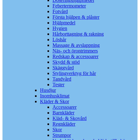
Doseringshjälpmedel
Febertermometer
Fotvård
Första hjälpen & plåster
Hjälpmedel
Hygien
Hårborttagning & rakning
Löshår
Massage & avslappning
Näs- och örontrimmers
Redskap & accessoarer
Skydd & stöd
Skäggvård
Stylingverktyg för hår
Tandvård
Tester
Husdjur
Inomhusklimat
Kläder & Skor
Accessoarer
Barnkläder
Kläd- & Skovård
Regnkläder
Skor
Strumpor