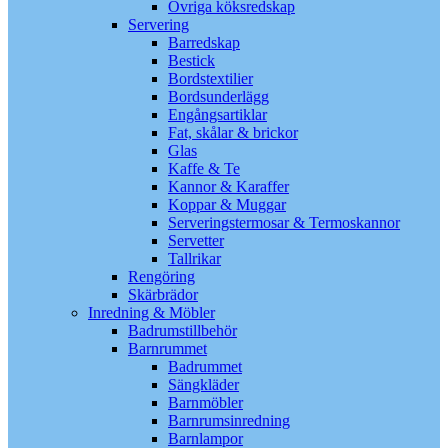
Övriga köksredskap
Servering
Barredskap
Bestick
Bordstextilier
Bordsunderlägg
Engångsartiklar
Fat, skålar & brickor
Glas
Kaffe & Te
Kannor & Karaffer
Koppar & Muggar
Serveringstermosar & Termoskannor
Servetter
Tallrikar
Rengöring
Skärbrädor
Inredning & Möbler
Badrumstillbehör
Barnrummet
Badrummet
Sängkläder
Barnmöbler
Barnrumsinredning
Barnlampor