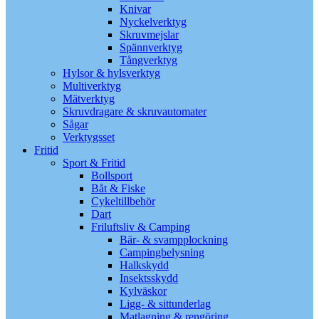
Knivar
Nyckelverktyg
Skruvmejslar
Spännverktyg
Tångverktyg
Hylsor & hylsverktyg
Multiverktyg
Mätverktyg
Skruvdragare & skruvautomater
Sågar
Verktygsset
Fritid
Sport & Fritid
Bollsport
Båt & Fiske
Cykeltillbehör
Dart
Friluftsliv & Camping
Bär- & svampplockning
Campingbelysning
Halkskydd
Insektsskydd
Kylväskor
Ligg- & sittunderlag
Matlagning & rengöring