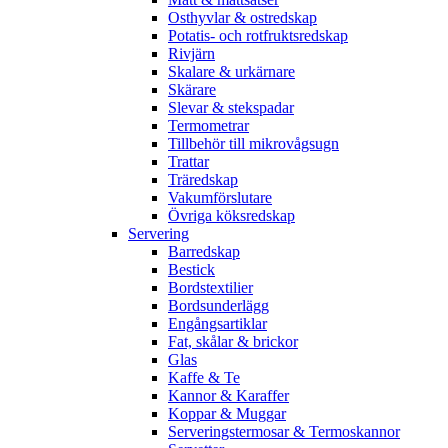
Osthyvlar & ostredskap
Potatis- och rotfruktsredskap
Rivjärn
Skalare & urkärnare
Skärare
Slevar & stekspadar
Termometrar
Tillbehör till mikrovågsugn
Trattar
Träredskap
Vakumförslutare
Övriga köksredskap
Servering
Barredskap
Bestick
Bordstextilier
Bordsunderlägg
Engångsartiklar
Fat, skålar & brickor
Glas
Kaffe & Te
Kannor & Karaffer
Koppar & Muggar
Serveringstermosar & Termoskannor