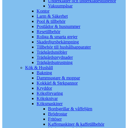
Underkläder och underklädestillbehör
Vakuumpåsar
Kontor
Larm & Säkerhet
Pool & tillbehör
Postlådor & husnummer
Resetillbehör
Roliga & smarta grejer
Skadedjursbekämpning
Tillbehör till hushållsapparater
Trädgårdsmöbler
Trädgårdsprydnader
Trädgårdsutrustning
Kök & Hushåll
Bakning
Dammsugare & moppar
Kokkärl & Stekpannor
Kryddor
Köksförvaring
Köksknivar
Köksmaskiner
Bordsgrillar & våffeljärn
Brödrostar
Fritöser
Kaffemaskiner & kaffetillbehör