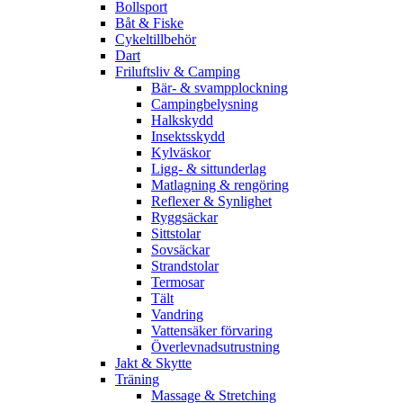
Bollsport
Båt & Fiske
Cykeltillbehör
Dart
Friluftsliv & Camping
Bär- & svampplockning
Campingbelysning
Halkskydd
Insektsskydd
Kylväskor
Ligg- & sittunderlag
Matlagning & rengöring
Reflexer & Synlighet
Ryggsäckar
Sittstolar
Sovsäckar
Strandstolar
Termosar
Tält
Vandring
Vattensäker förvaring
Överlevnadsutrustning
Jakt & Skytte
Träning
Massage & Stretching