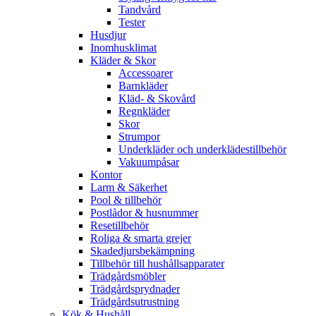
Tandvård
Tester
Husdjur
Inomhusklimat
Kläder & Skor
Accessoarer
Barnkläder
Kläd- & Skovård
Regnkläder
Skor
Strumpor
Underkläder och underklädestillbehör
Vakuumpåsar
Kontor
Larm & Säkerhet
Pool & tillbehör
Postlådor & husnummer
Resetillbehör
Roliga & smarta grejer
Skadedjursbekämpning
Tillbehör till hushållsapparater
Trädgårdsmöbler
Trädgårdsprydnader
Trädgårdsutrustning
Kök & Hushåll