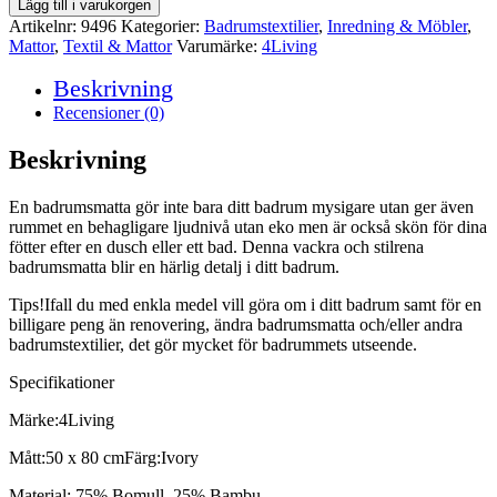
Lägg till i varukorgen
50
Artikelnr:
9496
Kategorier:
Badrumstextilier
,
Inredning & Möbler
,
x
Mattor
,
Textil & Mattor
Varumärke:
4Living
80
cm,
Beskrivning
Ivory
Recensioner (0)
mängd
Beskrivning
En badrumsmatta gör inte bara ditt badrum mysigare utan ger även
rummet en behagligare ljudnivå utan eko men är också skön för dina
fötter efter en dusch eller ett bad. Denna vackra och stilrena
badrumsmatta blir en härlig detalj i ditt badrum.
Tips!Ifall du med enkla medel vill göra om i ditt badrum samt för en
billigare peng än renovering, ändra badrumsmatta och/eller andra
badrumstextilier, det gör mycket för badrummets utseende.
Specifikationer
Märke:4Living
Mått:50 x 80 cmFärg:Ivory
Material: 75% Bomull, 25% Bambu