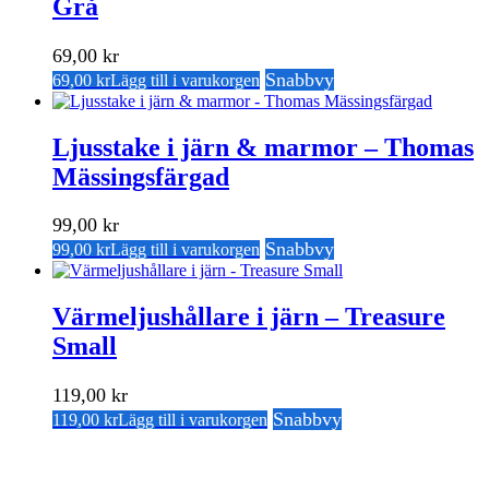
Grå
69,00
kr
Snabbvy
69,00
kr
Lägg till i varukorgen
Ljusstake i järn & marmor – Thomas
Mässingsfärgad
99,00
kr
Snabbvy
99,00
kr
Lägg till i varukorgen
Värmeljushållare i järn – Treasure
Small
119,00
kr
Snabbvy
119,00
kr
Lägg till i varukorgen