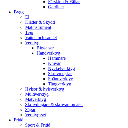
Fårskinn & Fällar
Gardiner
Bygg
El
Kläder & Skydd
Mätinstrument
Tejp
Vatten och sanitet
Verktyg
Bitssatser
Handverktyg
Hammare
Knivar
Nyckelverktyg
Skruvmejslar
Spännverktyg
Tångverktyg
Hylsor & hylsverktyg
Multiverktyg
Mätverktyg
Skruvdragare & skruvautomater
Sågar
Verktygsset
Fritid
Sport & Fritid