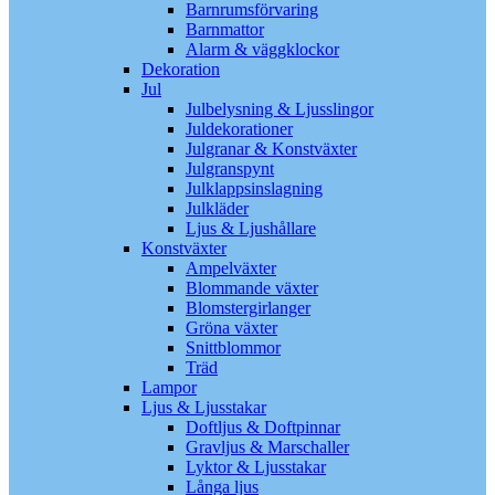
Barnrumsförvaring
Barnmattor
Alarm & väggklockor
Dekoration
Jul
Julbelysning & Ljusslingor
Juldekorationer
Julgranar & Konstväxter
Julgranspynt
Julklappsinslagning
Julkläder
Ljus & Ljushållare
Konstväxter
Ampelväxter
Blommande växter
Blomstergirlanger
Gröna växter
Snittblommor
Träd
Lampor
Ljus & Ljusstakar
Doftljus & Doftpinnar
Gravljus & Marschaller
Lyktor & Ljusstakar
Långa ljus