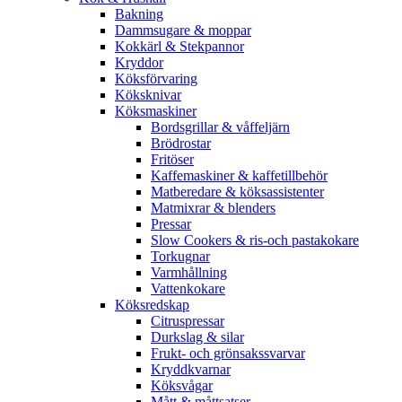
Bakning
Dammsugare & moppar
Kokkärl & Stekpannor
Kryddor
Köksförvaring
Köksknivar
Köksmaskiner
Bordsgrillar & våffeljärn
Brödrostar
Fritöser
Kaffemaskiner & kaffetillbehör
Matberedare & köksassistenter
Matmixrar & blenders
Pressar
Slow Cookers & ris-och pastakokare
Torkugnar
Varmhållning
Vattenkokare
Köksredskap
Citruspressar
Durkslag & silar
Frukt- och grönsakssvarvar
Kryddkvarnar
Köksvågar
Mått & måttsatser