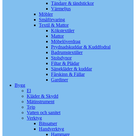
Tändare & tändstickor
Värmeljus
Möbler
Småförvaring
Textil & Mattor
Kökstextiler
Mattor
Möbelöverdrag
Prydnadskuddar & Kuddfodral
Badrumstextilier
Stolsdynor
Filtar & Plädar
Sängkläder & kuddar
Fårskinn & Fällar
Gardiner
Bygg
El
Kläder & Skydd
Mätinstrument
Tejp
Vatten och sanitet
Verktyg
Bitssatser
Handverktyg
Hammare