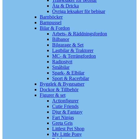
Träleksaker för bebisar
Äta & Dricka
Övriga leksaker för bebisar
Barnböcker
Barnpussel
Bilar & Fordon
Arbets- & Räddningsfordon
Bilbanor
Bilgarage & Set
Lastbilar & Traktorer
MC- & Terrängfordon
Radiostyrt
Småbilar
Spark- & Elbilar
Sport & Racerbilar
Bygglek & Byggsatser
Dockor & Tillbehör
Figurer & set
Actionfigurer
Cutie Friends
Djur & Fantasy
Fart Ninjas
Greta Gris
Littlest Pet Shop
My Little Pony