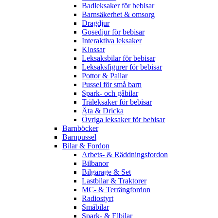
Badleksaker för bebisar
Barnsäkerhet & omsorg
Dragdjur
Gosedjur för bebisar
Interaktiva leksaker
Klossar
Leksaksbilar för bebisar
Leksaksfigurer för bebisar
Pottor & Pallar
Pussel för små barn
Spark- och gåbilar
Träleksaker för bebisar
Äta & Dricka
Övriga leksaker för bebisar
Barnböcker
Barnpussel
Bilar & Fordon
Arbets- & Räddningsfordon
Bilbanor
Bilgarage & Set
Lastbilar & Traktorer
MC- & Terrängfordon
Radiostyrt
Småbilar
Spark- & Elbilar