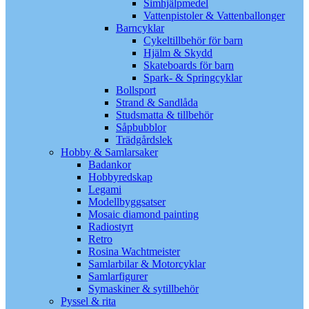
Simhjälpmedel
Vattenpistoler & Vattenballonger
Barncyklar
Cykeltillbehör för barn
Hjälm & Skydd
Skateboards för barn
Spark- & Springcyklar
Bollsport
Strand & Sandlåda
Studsmatta & tillbehör
Såpbubblor
Trädgårdslek
Hobby & Samlarsaker
Badankor
Hobbyredskap
Legami
Modellbyggsatser
Mosaic diamond painting
Radiostyrt
Retro
Rosina Wachtmeister
Samlarbilar & Motorcyklar
Samlarfigurer
Symaskiner & sytillbehör
Pyssel & rita