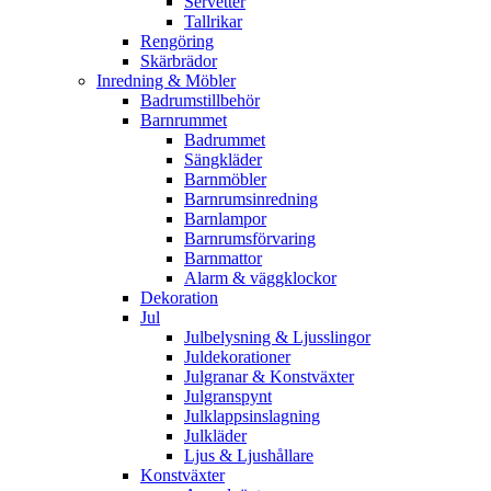
Servetter
Tallrikar
Rengöring
Skärbrädor
Inredning & Möbler
Badrumstillbehör
Barnrummet
Badrummet
Sängkläder
Barnmöbler
Barnrumsinredning
Barnlampor
Barnrumsförvaring
Barnmattor
Alarm & väggklockor
Dekoration
Jul
Julbelysning & Ljusslingor
Juldekorationer
Julgranar & Konstväxter
Julgranspynt
Julklappsinslagning
Julkläder
Ljus & Ljushållare
Konstväxter