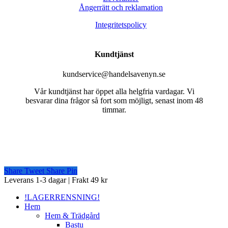
Ångerrätt och reklamation
Integritetspolicy
Kundtjänst
kundservice@handelsavenyn.se
Vår kundtjänst har öppet alla helgfria vardagar. Vi
besvarar dina frågor så fort som möjligt, senast inom 48
timmar.
Share
Tweet
Share
Pin
Close
Leverans 1-3 dagar | Frakt 49 kr
Menu
!LAGERRENSNING!
Hem
Hem & Trädgård
Bastu