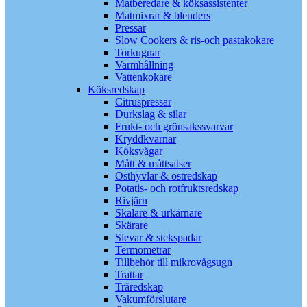
Matberedare & köksassistenter
Matmixrar & blenders
Pressar
Slow Cookers & ris-och pastakokare
Torkugnar
Varmhållning
Vattenkokare
Köksredskap
Citruspressar
Durkslag & silar
Frukt- och grönsakssvarvar
Kryddkvarnar
Köksvågar
Mått & måttsatser
Osthyvlar & ostredskap
Potatis- och rotfruktsredskap
Rivjärn
Skalare & urkärnare
Skärare
Slevar & stekspadar
Termometrar
Tillbehör till mikrovågsugn
Trattar
Träredskap
Vakumförslutare