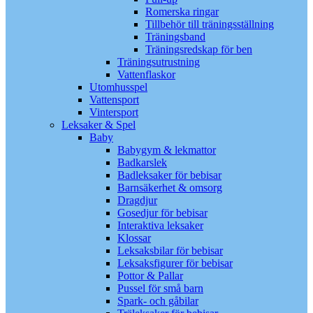
Romerska ringar
Tillbehör till träningsställning
Träningsband
Träningsredskap för ben
Träningsutrustning
Vattenflaskor
Utomhusspel
Vattensport
Vintersport
Leksaker & Spel
Baby
Babygym & lekmattor
Badkarslek
Badleksaker för bebisar
Barnsäkerhet & omsorg
Dragdjur
Gosedjur för bebisar
Interaktiva leksaker
Klossar
Leksaksbilar för bebisar
Leksaksfigurer för bebisar
Pottor & Pallar
Pussel för små barn
Spark- och gåbilar