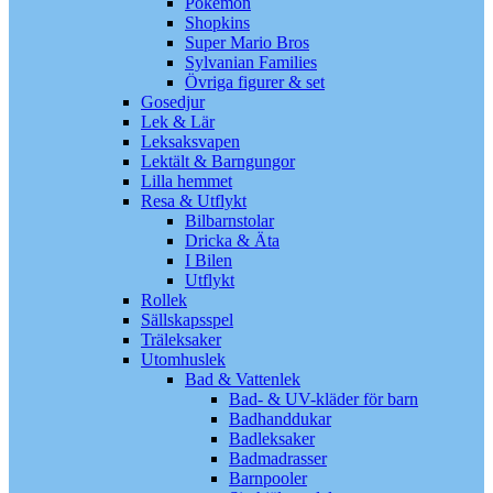
Pokémon
Shopkins
Super Mario Bros
Sylvanian Families
Övriga figurer & set
Gosedjur
Lek & Lär
Leksaksvapen
Lektält & Barngungor
Lilla hemmet
Resa & Utflykt
Bilbarnstolar
Dricka & Äta
I Bilen
Utflykt
Rollek
Sällskapsspel
Träleksaker
Utomhuslek
Bad & Vattenlek
Bad- & UV-kläder för barn
Badhanddukar
Badleksaker
Badmadrasser
Barnpooler