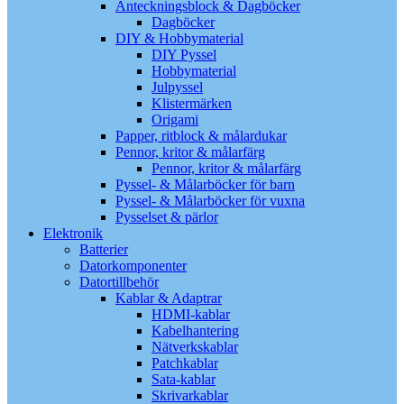
Anteckningsblock & Dagböcker
Dagböcker
DIY & Hobbymaterial
DIY Pyssel
Hobbymaterial
Julpyssel
Klistermärken
Origami
Papper, ritblock & målardukar
Pennor, kritor & målarfärg
Pennor, kritor & målarfärg
Pyssel- & Målarböcker för barn
Pyssel- & Målarböcker för vuxna
Pysselset & pärlor
Elektronik
Batterier
Datorkomponenter
Datortillbehör
Kablar & Adaptrar
HDMI-kablar
Kabelhantering
Nätverkskablar
Patchkablar
Sata-kablar
Skrivarkablar