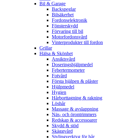
Bil & Garage
Backspeglar
Bilsäkerhet
Fordonselektronik
Fönsterskydd
Förvaring till bil
Motorfordonsvård
Vinterprodukter till fordon
Grillar
Hälsa & Skönhet
Ansiktsvård
Doseringshjälpmedel
Febertermometer
Fotvård
Första hjälpen & plåster
Hjälpmedel
Hygien
Hårborttagning & rakning
Löshår
Massage & avslappning
Näs- och örontrimmers
Redskap & accessoarer
Skydd & stöd
Skäggvård
Stylingverktyg för hår