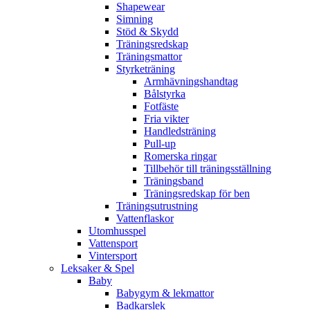
Shapewear
Simning
Stöd & Skydd
Träningsredskap
Träningsmattor
Styrketräning
Armhävningshandtag
Bålstyrka
Fotfäste
Fria vikter
Handledsträning
Pull-up
Romerska ringar
Tillbehör till träningsställning
Träningsband
Träningsredskap för ben
Träningsutrustning
Vattenflaskor
Utomhusspel
Vattensport
Vintersport
Leksaker & Spel
Baby
Babygym & lekmattor
Badkarslek