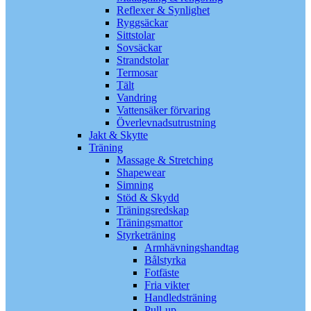
Reflexer & Synlighet
Ryggsäckar
Sittstolar
Sovsäckar
Strandstolar
Termosar
Tält
Vandring
Vattensäker förvaring
Överlevnadsutrustning
Jakt & Skytte
Träning
Massage & Stretching
Shapewear
Simning
Stöd & Skydd
Träningsredskap
Träningsmattor
Styrketräning
Armhävningshandtag
Bålstyrka
Fotfäste
Fria vikter
Handledsträning
Pull-up