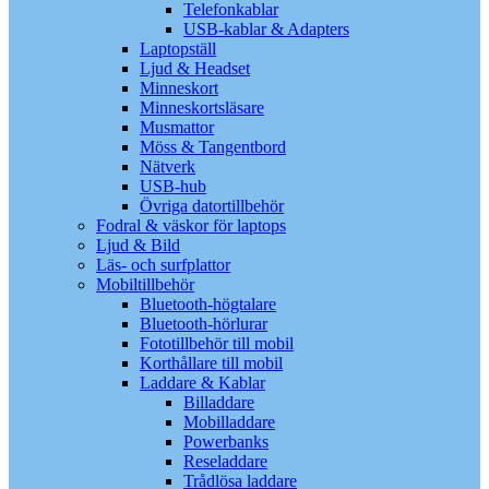
Telefonkablar
USB-kablar & Adapters
Laptopställ
Ljud & Headset
Minneskort
Minneskortsläsare
Musmattor
Möss & Tangentbord
Nätverk
USB-hub
Övriga datortillbehör
Fodral & väskor för laptops
Ljud & Bild
Läs- och surfplattor
Mobiltillbehör
Bluetooth-högtalare
Bluetooth-hörlurar
Fototillbehör till mobil
Korthållare till mobil
Laddare & Kablar
Billaddare
Mobilladdare
Powerbanks
Reseladdare
Trådlösa laddare