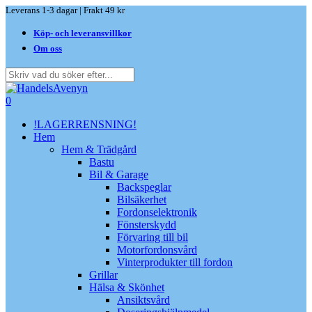
Skip
Leverans 1-3 dagar | Frakt 49 kr
to
Köp- och leveransvillkor
main
content
Om oss
Close
Search
search
0
Menu
!LAGERRENSNING!
Hem
Hem & Trädgård
Bastu
Bil & Garage
Backspeglar
Bilsäkerhet
Fordonselektronik
Fönsterskydd
Förvaring till bil
Motorfordonsvård
Vinterprodukter till fordon
Grillar
Hälsa & Skönhet
Ansiktsvård