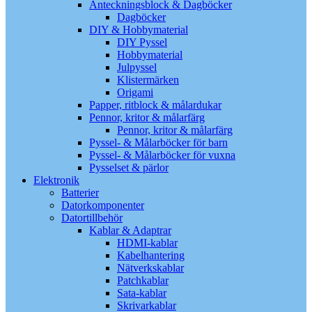
Anteckningsblock & Dagböcker
Dagböcker
DIY & Hobbymaterial
DIY Pyssel
Hobbymaterial
Julpyssel
Klistermärken
Origami
Papper, ritblock & målardukar
Pennor, kritor & målarfärg
Pennor, kritor & målarfärg
Pyssel- & Målarböcker för barn
Pyssel- & Målarböcker för vuxna
Pysselset & pärlor
Elektronik
Batterier
Datorkomponenter
Datortillbehör
Kablar & Adaptrar
HDMI-kablar
Kabelhantering
Nätverkskablar
Patchkablar
Sata-kablar
Skrivarkablar