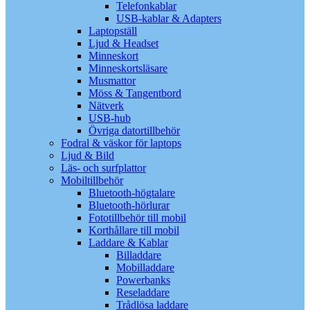
Telefonkablar
USB-kablar & Adapters
Laptopställ
Ljud & Headset
Minneskort
Minneskortsläsare
Musmattor
Möss & Tangentbord
Nätverk
USB-hub
Övriga datortillbehör
Fodral & väskor för laptops
Ljud & Bild
Läs- och surfplattor
Mobiltillbehör
Bluetooth-högtalare
Bluetooth-hörlurar
Fototillbehör till mobil
Korthållare till mobil
Laddare & Kablar
Billaddare
Mobilladdare
Powerbanks
Reseladdare
Trådlösa laddare