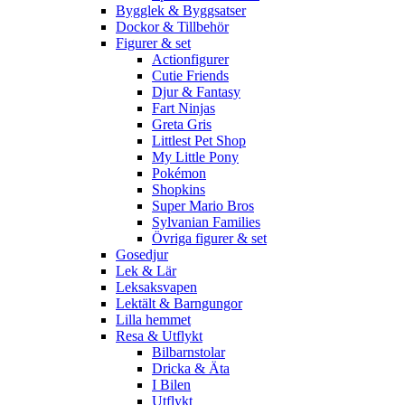
Bygglek & Byggsatser
Dockor & Tillbehör
Figurer & set
Actionfigurer
Cutie Friends
Djur & Fantasy
Fart Ninjas
Greta Gris
Littlest Pet Shop
My Little Pony
Pokémon
Shopkins
Super Mario Bros
Sylvanian Families
Övriga figurer & set
Gosedjur
Lek & Lär
Leksaksvapen
Lektält & Barngungor
Lilla hemmet
Resa & Utflykt
Bilbarnstolar
Dricka & Äta
I Bilen
Utflykt