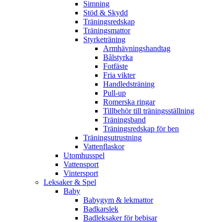
Simning
Stöd & Skydd
Träningsredskap
Träningsmattor
Styrketräning
Armhävningshandtag
Bålstyrka
Fotfäste
Fria vikter
Handledsträning
Pull-up
Romerska ringar
Tillbehör till träningsställning
Träningsband
Träningsredskap för ben
Träningsutrustning
Vattenflaskor
Utomhusspel
Vattensport
Vintersport
Leksaker & Spel
Baby
Babygym & lekmattor
Badkarslek
Badleksaker för bebisar