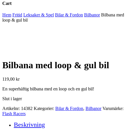
Cart
Close
Hem
Fritid
Leksaker & Spel
Bilar & Fordon
Bilbanor
Bilbana med
Cart
loop & gul bil
Bilbana med loop & gul bil
119,00
kr
En superhäftig bilbana med en loop och en gul bil!
Slut i lager
Artikelnr:
14382
Kategorier:
Bilar & Fordon
,
Bilbanor
Varumärke:
Flash Racers
Beskrivning