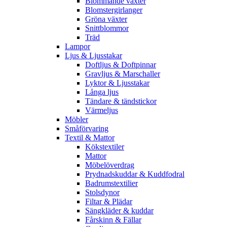
Blommande växter
Blomstergirlanger
Gröna växter
Snittblommor
Träd
Lampor
Ljus & Ljusstakar
Doftljus & Doftpinnar
Gravljus & Marschaller
Lyktor & Ljusstakar
Långa ljus
Tändare & tändstickor
Värmeljus
Möbler
Småförvaring
Textil & Mattor
Kökstextiler
Mattor
Möbelöverdrag
Prydnadskuddar & Kuddfodral
Badrumstextilier
Stolsdynor
Filtar & Plädar
Sängkläder & kuddar
Fårskinn & Fällar