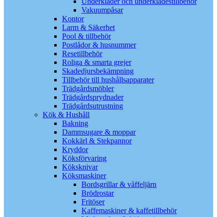
Underkläder och underklädestillbehör
Vakuumpåsar
Kontor
Larm & Säkerhet
Pool & tillbehör
Postlådor & husnummer
Resetillbehör
Roliga & smarta grejer
Skadedjursbekämpning
Tillbehör till hushållsapparater
Trädgårdsmöbler
Trädgårdsprydnader
Trädgårdsutrustning
Kök & Hushåll
Bakning
Dammsugare & moppar
Kokkärl & Stekpannor
Kryddor
Köksförvaring
Köksknivar
Köksmaskiner
Bordsgrillar & våffeljärn
Brödrostar
Fritöser
Kaffemaskiner & kaffetillbehör