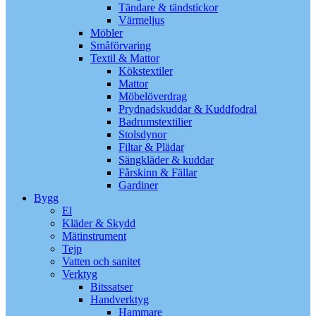
Tändare & tändstickor
Värmeljus
Möbler
Småförvaring
Textil & Mattor
Kökstextiler
Mattor
Möbelöverdrag
Prydnadskuddar & Kuddfodral
Badrumstextilier
Stolsdynor
Filtar & Plädar
Sängkläder & kuddar
Fårskinn & Fällar
Gardiner
Bygg
El
Kläder & Skydd
Mätinstrument
Tejp
Vatten och sanitet
Verktyg
Bitssatser
Handverktyg
Hammare