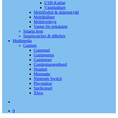
USB-Kablar
Väggladdare
Mobilfodral & skärmskydd
Mobilhållare
Mobilverktyg
Vantar för pekskärm
Smarta hem
Smartwatches & tillbehör
Multimedia
Gaming
Gamepad
Gamingmus
Gamingset
Gamingtangentbord
Headset
Musmatta
Nintendo Switch
Playstation
Spelkonsol
Xbox
search
0