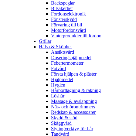
Backspeglar
Bilsäkerhet
Fordonselektronik
Fönsterskydd
Förvaring till bil
Motorfordonsvård
Vinterprodukter till fordon
Grillar
Hälsa & Skönhet
Ansiktsvård
Doseringshjälpmedel
Febertermometer
Fotvård
Första hjälpen & plåster
Hjälpmedel
Hygien
Hårborttagning & rakning
Löshår
Massage & avslappning
Näs- och örontrimmers
Redskap & accessoarer
Skydd & stöd
Skäggvård
Stylingverktyg för hår
Tandvård