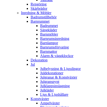
Rengöring
Skärbrädor
Inredning & Möbler
Badrumstillbehör
Barnrummet
Badrummet
Sängkläder
Barnmöbler
Barnrumsinredning
Barnlampor
Barnrumsförvaring
Barnmattor
Alarm & väggklockor
Dekoration
Jul
Julbelysning & Ljusslingor
Juldekorationer
Julgranar & Konstväxter
Julgranspynt
Julklappsinslagning
Julkläder
Ljus & Ljushållare
Konstväxter
Ampelväxter