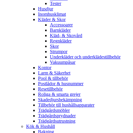
Tester
Husdjur
Inomhusklimat
Kläder & Skor
Accessoarer
Barnkläder
Kläd- & Skovård
Regnkläder
Skor
Strumpor
Underkläder och underklädestillbehör
Vakuumpåsar
Kontor
Larm & Säkerhet
Pool & tillbehör
Postlådor & husnummer
Resetillbehör
Roliga & smarta grejer
Skadedjursbekämpning
Tillbehör till hushållsapparater
Trädgårdsmöbler
Trädgårdsprydnader
Trädgårdsutrustning
Kök & Hushåll
Bakning