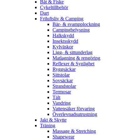
Båt & Fiske
Cykeltillbehör
Dart
Friluftsliv & Camping
Bär- & svampplockning
Campingbelysning
Halkskydd
Insektsskydd
Kylväskor
Ligg- & sittunderlag
Matlagning & rengöring
Reflexer & Synlighet
Ryggsäckar
Sittstolar
Sovsäckar
Strandstolar
Termosar
Tält
Vandring
Vattensäker förvaring
Överlevnadsutrustning
Jakt & Skytte
Träning
Massage & Stretching
Shapewear