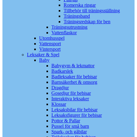
Romerska ringar
Tillbehör till träningsställning
Träningsband
Träningsredskap för ben
Träningsutrustning
Vattenflaskor
Utomhusspel
Vattensport
Vintersport
Leksaker & Spel
Baby
Babygym & lekmattor
Badkarslek
Badleksaker för bebisar
Barnsäkerhet & omsorg
Dragdjur
Gosedjur för bebisar
Interaktiva leksaker
Klossar
Leksaksbilar för bebisar
Leksaksfigurer för bebisar
Pottor & Pallar
Pussel för små barn
Spark- och gåbilar