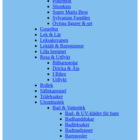
Pokémon
Shopkins
Super Mario Bros
Sylvanian Families
Övriga figurer & set
Gosedjur
Lek & Lär
Leksaksvapen
Lektält & Barngungor
Lilla hemmet
Resa & Utflykt
Bilbarnstolar
Dricka & Äta
I Bilen
Utflykt
Rollek
Sällskapsspel
Träleksaker
Utomhuslek
Bad & Vattenlek
Bad- & UV-kläder för barn
Badhanddukar
Badleksaker
Badmadrasser
Barnpooler