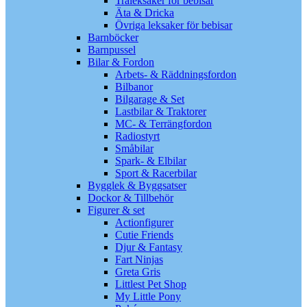
Träleksaker för bebisar
Äta & Dricka
Övriga leksaker för bebisar
Barnböcker
Barnpussel
Bilar & Fordon
Arbets- & Räddningsfordon
Bilbanor
Bilgarage & Set
Lastbilar & Traktorer
MC- & Terrängfordon
Radiostyrt
Småbilar
Spark- & Elbilar
Sport & Racerbilar
Bygglek & Byggsatser
Dockor & Tillbehör
Figurer & set
Actionfigurer
Cutie Friends
Djur & Fantasy
Fart Ninjas
Greta Gris
Littlest Pet Shop
My Little Pony