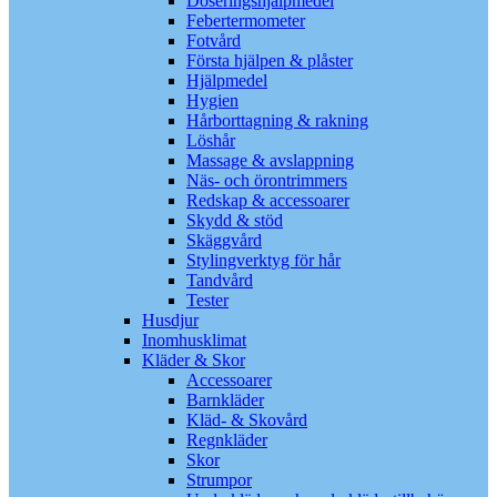
Doseringshjälpmedel
Febertermometer
Fotvård
Första hjälpen & plåster
Hjälpmedel
Hygien
Hårborttagning & rakning
Löshår
Massage & avslappning
Näs- och örontrimmers
Redskap & accessoarer
Skydd & stöd
Skäggvård
Stylingverktyg för hår
Tandvård
Tester
Husdjur
Inomhusklimat
Kläder & Skor
Accessoarer
Barnkläder
Kläd- & Skovård
Regnkläder
Skor
Strumpor