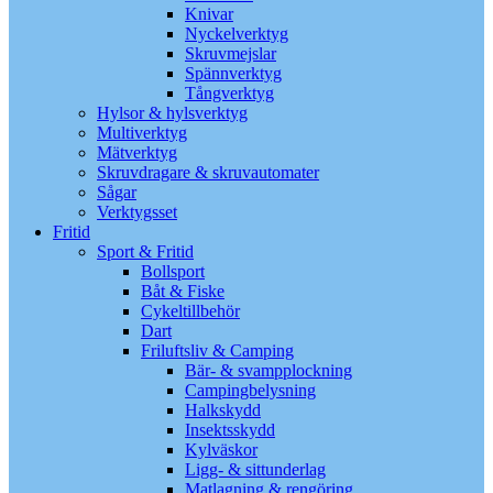
Knivar
Nyckelverktyg
Skruvmejslar
Spännverktyg
Tångverktyg
Hylsor & hylsverktyg
Multiverktyg
Mätverktyg
Skruvdragare & skruvautomater
Sågar
Verktygsset
Fritid
Sport & Fritid
Bollsport
Båt & Fiske
Cykeltillbehör
Dart
Friluftsliv & Camping
Bär- & svampplockning
Campingbelysning
Halkskydd
Insektsskydd
Kylväskor
Ligg- & sittunderlag
Matlagning & rengöring