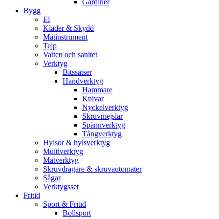
Gardiner
Bygg
El
Kläder & Skydd
Mätinstrument
Tejp
Vatten och sanitet
Verktyg
Bitssatser
Handverktyg
Hammare
Knivar
Nyckelverktyg
Skruvmejslar
Spännverktyg
Tångverktyg
Hylsor & hylsverktyg
Multiverktyg
Mätverktyg
Skruvdragare & skruvautomater
Sågar
Verktygsset
Fritid
Sport & Fritid
Bollsport