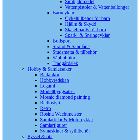
Simhjälpmedel
Vattenpistoler & Vattenballonger
Barncyklar
Cykeltillbehör för barn
Hjälm & Skydd
Skateboards för barn
Spark- & Springcyklar
Bollsport
Strand & Sandlåda
Studsmatta & tillbehör
Såpbubblor
Trädgårdslek
Hobby & Samlarsaker
Badankor
Hobbyredskap
Legami
Modellbyggsatser
Mosaic diamond painting
Radiostyrt
Retro
Rosina Wachtmeister
Samlarbilar & Motorcyklar
Samlarfigurer
Symaskiner & sytillbehör
Pyssel & rita