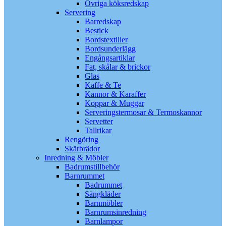
Övriga köksredskap
Servering
Barredskap
Bestick
Bordstextilier
Bordsunderlägg
Engångsartiklar
Fat, skålar & brickor
Glas
Kaffe & Te
Kannor & Karaffer
Koppar & Muggar
Serveringstermosar & Termoskannor
Servetter
Tallrikar
Rengöring
Skärbrädor
Inredning & Möbler
Badrumstillbehör
Barnrummet
Badrummet
Sängkläder
Barnmöbler
Barnrumsinredning
Barnlampor