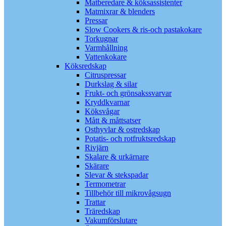
Matberedare & köksassistenter
Matmixrar & blenders
Pressar
Slow Cookers & ris-och pastakokare
Torkugnar
Varmhållning
Vattenkokare
Köksredskap
Citruspressar
Durkslag & silar
Frukt- och grönsakssvarvar
Kryddkvarnar
Köksvågar
Mått & måttsatser
Osthyvlar & ostredskap
Potatis- och rotfruktsredskap
Rivjärn
Skalare & urkärnare
Skärare
Slevar & stekspadar
Termometrar
Tillbehör till mikrovågsugn
Trattar
Träredskap
Vakumförslutare