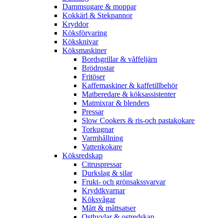
Dammsugare & moppar
Kokkärl & Stekpannor
Kryddor
Köksförvaring
Köksknivar
Köksmaskiner
Bordsgrillar & våffeljärn
Brödrostar
Fritöser
Kaffemaskiner & kaffetillbehör
Matberedare & köksassistenter
Matmixrar & blenders
Pressar
Slow Cookers & ris-och pastakokare
Torkugnar
Varmhållning
Vattenkokare
Köksredskap
Citruspressar
Durkslag & silar
Frukt- och grönsakssvarvar
Kryddkvarnar
Köksvågar
Mått & måttsatser
Osthyvlar & ostredskap