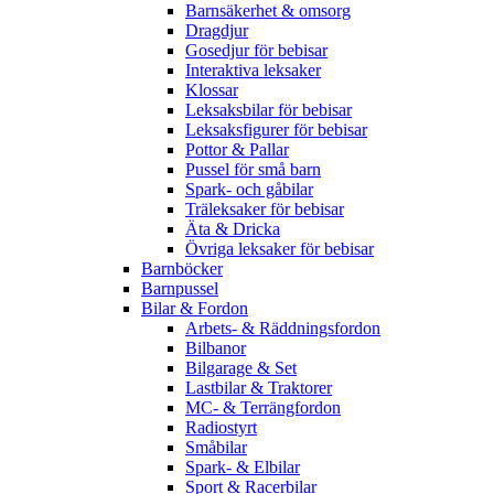
Barnsäkerhet & omsorg
Dragdjur
Gosedjur för bebisar
Interaktiva leksaker
Klossar
Leksaksbilar för bebisar
Leksaksfigurer för bebisar
Pottor & Pallar
Pussel för små barn
Spark- och gåbilar
Träleksaker för bebisar
Äta & Dricka
Övriga leksaker för bebisar
Barnböcker
Barnpussel
Bilar & Fordon
Arbets- & Räddningsfordon
Bilbanor
Bilgarage & Set
Lastbilar & Traktorer
MC- & Terrängfordon
Radiostyrt
Småbilar
Spark- & Elbilar
Sport & Racerbilar