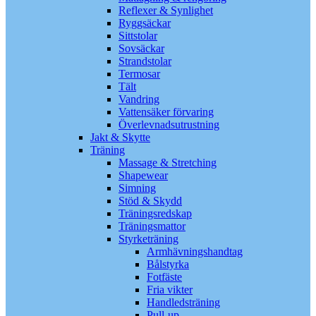
Reflexer & Synlighet
Ryggsäckar
Sittstolar
Sovsäckar
Strandstolar
Termosar
Tält
Vandring
Vattensäker förvaring
Överlevnadsutrustning
Jakt & Skytte
Träning
Massage & Stretching
Shapewear
Simning
Stöd & Skydd
Träningsredskap
Träningsmattor
Styrketräning
Armhävningshandtag
Bålstyrka
Fotfäste
Fria vikter
Handledsträning
Pull-up