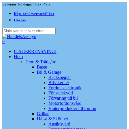
Skip
Leverans 1-3 dagar | Frakt 49 kr
to
Köp- och leveransvillkor
main
content
Om oss
Close
Search
search
0
Menu
!LAGERRENSNING!
Hem
Hem & Trädgård
Bastu
Bil & Garage
Backspeglar
Bilsäkerhet
Fordonselektronik
Fönsterskydd
Förvaring till bil
Motorfordonsvård
Vinterprodukter till fordon
Grillar
Hälsa & Skönhet
Ansiktsvård