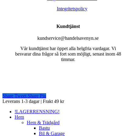
Integritetspolicy
Kundtjänst
kundservice@handelsavenyn.se
Vår kundtjänst har öppet alla helgfria vardagar. Vi
besvarar dina frågor så fort som möjligt, senast inom 48
timmar.
Share
Tweet
Share
Pin
Close
Leverans 1-3 dagar | Frakt 49 kr
Menu
!LAGERRENSNING!
Hem
Hem & Trädgård
Bastu
Bil & Garage