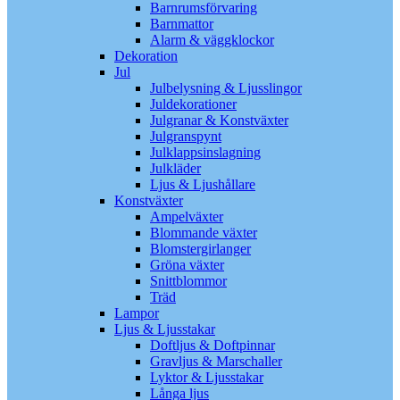
Barnrumsförvaring
Barnmattor
Alarm & väggklockor
Dekoration
Jul
Julbelysning & Ljusslingor
Juldekorationer
Julgranar & Konstväxter
Julgranspynt
Julklappsinslagning
Julkläder
Ljus & Ljushållare
Konstväxter
Ampelväxter
Blommande växter
Blomstergirlanger
Gröna växter
Snittblommor
Träd
Lampor
Ljus & Ljusstakar
Doftljus & Doftpinnar
Gravljus & Marschaller
Lyktor & Ljusstakar
Långa ljus