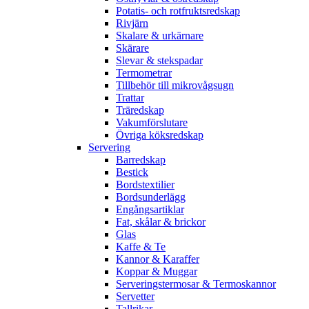
Potatis- och rotfruktsredskap
Rivjärn
Skalare & urkärnare
Skärare
Slevar & stekspadar
Termometrar
Tillbehör till mikrovågsugn
Trattar
Träredskap
Vakumförslutare
Övriga köksredskap
Servering
Barredskap
Bestick
Bordstextilier
Bordsunderlägg
Engångsartiklar
Fat, skålar & brickor
Glas
Kaffe & Te
Kannor & Karaffer
Koppar & Muggar
Serveringstermosar & Termoskannor
Servetter
Tallrikar