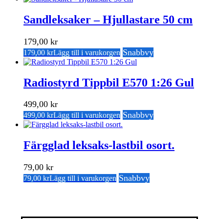
Sandleksaker – Hjullastare 50 cm
179,00
kr
Snabbvy
179,00
kr
Lägg till i varukorgen
Radiostyrd Tippbil E570 1:26 Gul
499,00
kr
Snabbvy
499,00
kr
Lägg till i varukorgen
Färgglad leksaks-lastbil osort.
79,00
kr
Snabbvy
79,00
kr
Lägg till i varukorgen