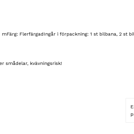
ärg: FlerfärgadIngår i förpackning: 1 st bilbana, 2 st bila
r smådelar, kvävningsrisk!
E
p