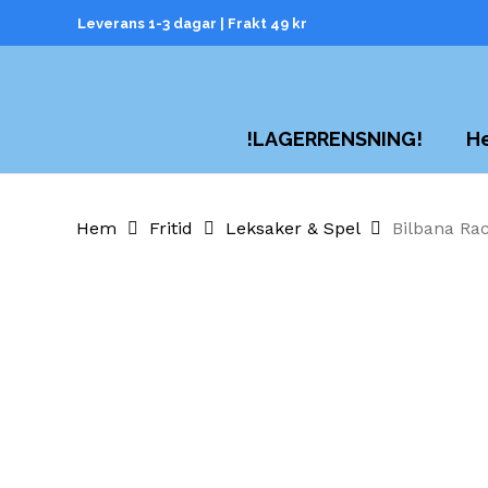
Skip
Leverans 1-3 dagar | Frakt 49 kr
to
main
content
H
!LAGERRENSNING!
Hem
Fritid
Leksaker & Spel
Bilbana Rac