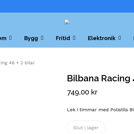
Cart
em
Bygg
Fritid
Elektronik
ing 46 + 2 bilar
Bilbana Racing 4
749,00
kr
Lek i timmar med Polistils B
Slut i lager