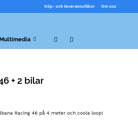
Köp- och leveransvillkor
Om oss
Close
Cart
search
Multimedia
6 + 2 bilar
ilbana Racing 46 på 4 meter och coola loop!