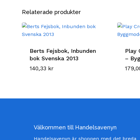
Relaterade produkter
Berts Fejsbok, Inbunden
Play 
bok Svenska 2013
– By
140,33
kr
179,
Välkommen till Handelsavenyn
Handelsavenyn är shoppen med det breda