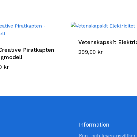
Vetenskapskit Elektri
Creative Piratkapten
299,00
kr
ggmodell
00
kr
Information
Köp- och leveransvillkor