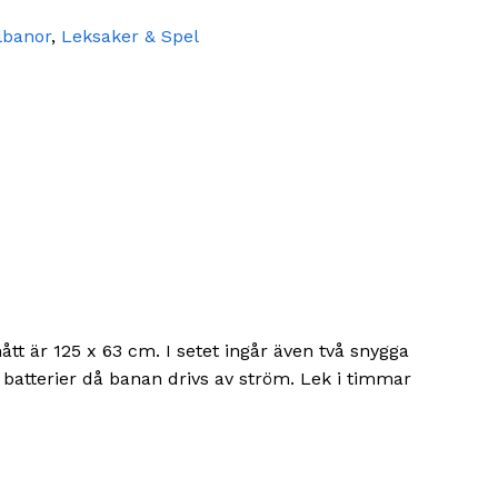
lbanor
,
Leksaker & Spel
t är 125 x 63 cm. I setet ingår även två snygga
 batterier då banan drivs av ström. Lek i timmar