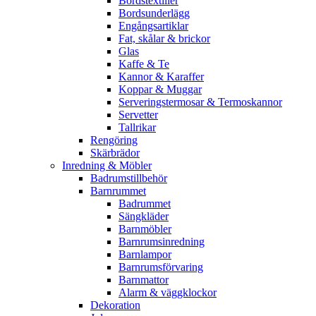
Bordstextilier
Bordsunderlägg
Engångsartiklar
Fat, skålar & brickor
Glas
Kaffe & Te
Kannor & Karaffer
Koppar & Muggar
Serveringstermosar & Termoskannor
Servetter
Tallrikar
Rengöring
Skärbrädor
Inredning & Möbler
Badrumstillbehör
Barnrummet
Badrummet
Sängkläder
Barnmöbler
Barnrumsinredning
Barnlampor
Barnrumsförvaring
Barnmattor
Alarm & väggklockor
Dekoration