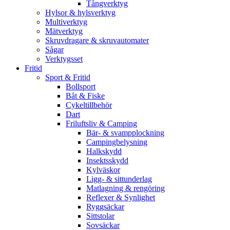
Tångverktyg
Hylsor & hylsverktyg
Multiverktyg
Mätverktyg
Skruvdragare & skruvautomater
Sågar
Verktygsset
Fritid
Sport & Fritid
Bollsport
Båt & Fiske
Cykeltillbehör
Dart
Friluftsliv & Camping
Bär- & svampplockning
Campingbelysning
Halkskydd
Insektsskydd
Kylväskor
Ligg- & sittunderlag
Matlagning & rengöring
Reflexer & Synlighet
Ryggsäckar
Sittstolar
Sovsäckar