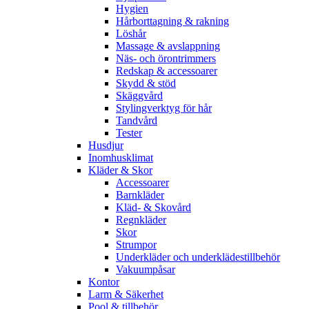
Hygien
Hårborttagning & rakning
Löshår
Massage & avslappning
Näs- och örontrimmers
Redskap & accessoarer
Skydd & stöd
Skäggvård
Stylingverktyg för hår
Tandvård
Tester
Husdjur
Inomhusklimat
Kläder & Skor
Accessoarer
Barnkläder
Kläd- & Skovård
Regnkläder
Skor
Strumpor
Underkläder och underklädestillbehör
Vakuumpåsar
Kontor
Larm & Säkerhet
Pool & tillbehör