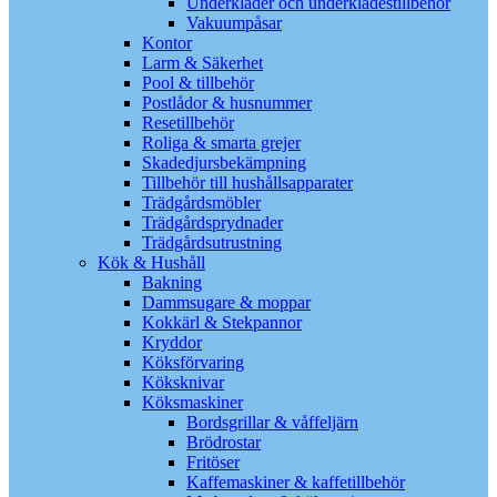
Underkläder och underklädestillbehör
Vakuumpåsar
Kontor
Larm & Säkerhet
Pool & tillbehör
Postlådor & husnummer
Resetillbehör
Roliga & smarta grejer
Skadedjursbekämpning
Tillbehör till hushållsapparater
Trädgårdsmöbler
Trädgårdsprydnader
Trädgårdsutrustning
Kök & Hushåll
Bakning
Dammsugare & moppar
Kokkärl & Stekpannor
Kryddor
Köksförvaring
Köksknivar
Köksmaskiner
Bordsgrillar & våffeljärn
Brödrostar
Fritöser
Kaffemaskiner & kaffetillbehör