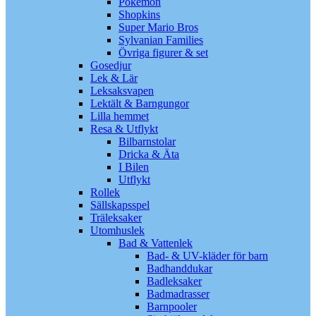
Pokémon
Shopkins
Super Mario Bros
Sylvanian Families
Övriga figurer & set
Gosedjur
Lek & Lär
Leksaksvapen
Lektält & Barngungor
Lilla hemmet
Resa & Utflykt
Bilbarnstolar
Dricka & Äta
I Bilen
Utflykt
Rollek
Sällskapsspel
Träleksaker
Utomhuslek
Bad & Vattenlek
Bad- & UV-kläder för barn
Badhanddukar
Badleksaker
Badmadrasser
Barnpooler