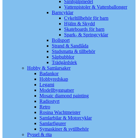
Simhjälpmedel
Vattenpistoler & Vattenballonger
Barncyklar
Cykeltillbehör för barn
Hjälm & Skydd
Skateboards för barn
Spark- & Springcyklar
Bollsport
Strand & Sandlåda
Studsmatta & tillbehör
Såpbubblor
Trädgårdslek
Hobby & Samlarsaker
Badankor
Hobbyredskap
Legami
Modellbyggsatser
Mosaic diamond painting
Radiostyrt
Retro
Rosina Wachtmeister
Samlarbilar & Motorcyklar
Samlarfigurer
Symaskiner & sytillbehör
Pyssel & rita