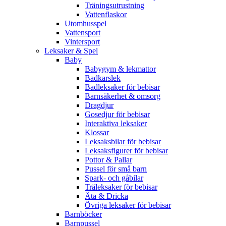
Träningsutrustning
Vattenflaskor
Utomhusspel
Vattensport
Vintersport
Leksaker & Spel
Baby
Babygym & lekmattor
Badkarslek
Badleksaker för bebisar
Barnsäkerhet & omsorg
Dragdjur
Gosedjur för bebisar
Interaktiva leksaker
Klossar
Leksaksbilar för bebisar
Leksaksfigurer för bebisar
Pottor & Pallar
Pussel för små barn
Spark- och gåbilar
Träleksaker för bebisar
Äta & Dricka
Övriga leksaker för bebisar
Barnböcker
Barnpussel