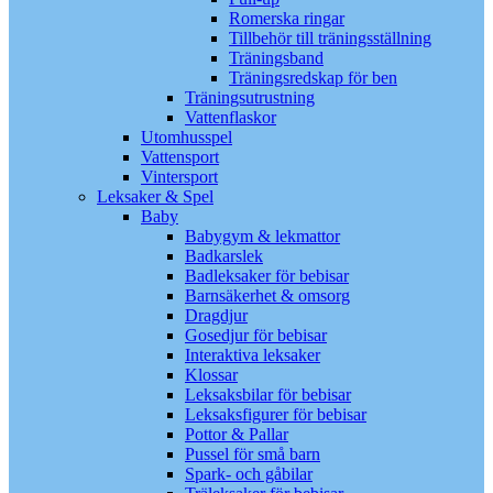
Romerska ringar
Tillbehör till träningsställning
Träningsband
Träningsredskap för ben
Träningsutrustning
Vattenflaskor
Utomhusspel
Vattensport
Vintersport
Leksaker & Spel
Baby
Babygym & lekmattor
Badkarslek
Badleksaker för bebisar
Barnsäkerhet & omsorg
Dragdjur
Gosedjur för bebisar
Interaktiva leksaker
Klossar
Leksaksbilar för bebisar
Leksaksfigurer för bebisar
Pottor & Pallar
Pussel för små barn
Spark- och gåbilar