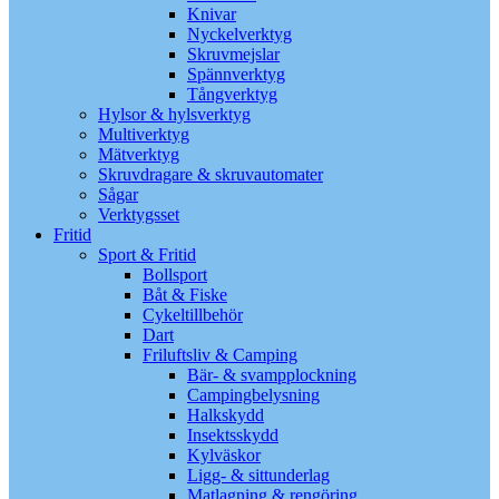
Knivar
Nyckelverktyg
Skruvmejslar
Spännverktyg
Tångverktyg
Hylsor & hylsverktyg
Multiverktyg
Mätverktyg
Skruvdragare & skruvautomater
Sågar
Verktygsset
Fritid
Sport & Fritid
Bollsport
Båt & Fiske
Cykeltillbehör
Dart
Friluftsliv & Camping
Bär- & svampplockning
Campingbelysning
Halkskydd
Insektsskydd
Kylväskor
Ligg- & sittunderlag
Matlagning & rengöring