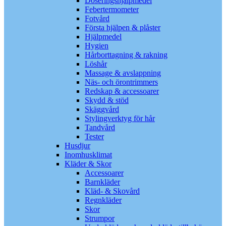
Doseringshjälpmedel
Febertermometer
Fotvård
Första hjälpen & plåster
Hjälpmedel
Hygien
Hårborttagning & rakning
Löshår
Massage & avslappning
Näs- och örontrimmers
Redskap & accessoarer
Skydd & stöd
Skäggvård
Stylingverktyg för hår
Tandvård
Tester
Husdjur
Inomhusklimat
Kläder & Skor
Accessoarer
Barnkläder
Kläd- & Skovård
Regnkläder
Skor
Strumpor