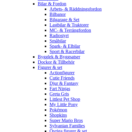
Bilar & Fordon
Arbets- & Räddningsfordon
Bilbanor
Bilgarage & Set
Lastbilar & Traktorer
MC- & Terrängfordon
Radiostyrt
Småbilar
Spark- & Elbilar
Sport & Racerbilar
Bygglek & Byggsatser
Dockor & Tillbehör
Figurer & set
Actionfigurer
Cutie Friends
Djur & Fantasy
Fart Ninjas
Greta Gris
Littlest Pet Shop
My Little Pony
Pokémon
Shopkins
Super Mario Bros
Sylvanian Families
Övriga figurer & set