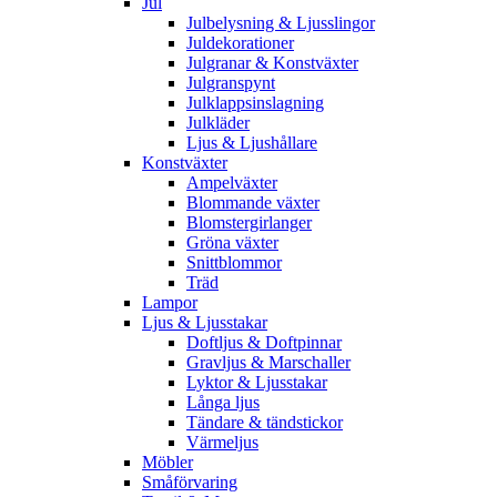
Jul
Julbelysning & Ljusslingor
Juldekorationer
Julgranar & Konstväxter
Julgranspynt
Julklappsinslagning
Julkläder
Ljus & Ljushållare
Konstväxter
Ampelväxter
Blommande växter
Blomstergirlanger
Gröna växter
Snittblommor
Träd
Lampor
Ljus & Ljusstakar
Doftljus & Doftpinnar
Gravljus & Marschaller
Lyktor & Ljusstakar
Långa ljus
Tändare & tändstickor
Värmeljus
Möbler
Småförvaring