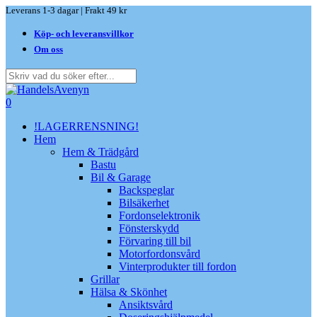
Skip
Leverans 1-3 dagar | Frakt 49 kr
to
Köp- och leveransvillkor
main
content
Om oss
Close
Search
search
0
Menu
!LAGERRENSNING!
Hem
Hem & Trädgård
Bastu
Bil & Garage
Backspeglar
Bilsäkerhet
Fordonselektronik
Fönsterskydd
Förvaring till bil
Motorfordonsvård
Vinterprodukter till fordon
Grillar
Hälsa & Skönhet
Ansiktsvård