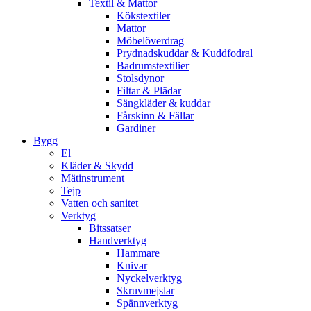
Textil & Mattor
Kökstextiler
Mattor
Möbelöverdrag
Prydnadskuddar & Kuddfodral
Badrumstextilier
Stolsdynor
Filtar & Plädar
Sängkläder & kuddar
Fårskinn & Fällar
Gardiner
Bygg
El
Kläder & Skydd
Mätinstrument
Tejp
Vatten och sanitet
Verktyg
Bitssatser
Handverktyg
Hammare
Knivar
Nyckelverktyg
Skruvmejslar
Spännverktyg