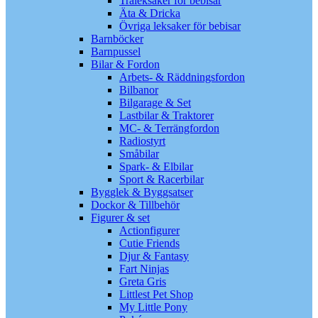
Träleksaker för bebisar
Äta & Dricka
Övriga leksaker för bebisar
Barnböcker
Barnpussel
Bilar & Fordon
Arbets- & Räddningsfordon
Bilbanor
Bilgarage & Set
Lastbilar & Traktorer
MC- & Terrängfordon
Radiostyrt
Småbilar
Spark- & Elbilar
Sport & Racerbilar
Bygglek & Byggsatser
Dockor & Tillbehör
Figurer & set
Actionfigurer
Cutie Friends
Djur & Fantasy
Fart Ninjas
Greta Gris
Littlest Pet Shop
My Little Pony