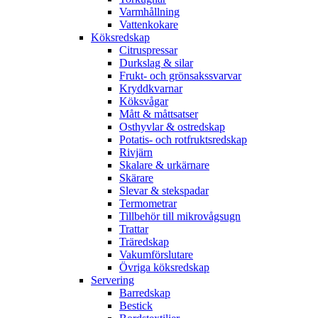
Varmhållning
Vattenkokare
Köksredskap
Citruspressar
Durkslag & silar
Frukt- och grönsakssvarvar
Kryddkvarnar
Köksvågar
Mått & måttsatser
Osthyvlar & ostredskap
Potatis- och rotfruktsredskap
Rivjärn
Skalare & urkärnare
Skärare
Slevar & stekspadar
Termometrar
Tillbehör till mikrovågsugn
Trattar
Träredskap
Vakumförslutare
Övriga köksredskap
Servering
Barredskap
Bestick