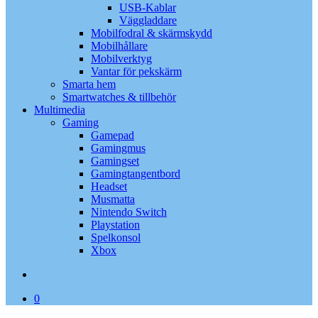
USB-Kablar
Väggladdare
Mobilfodral & skärmskydd
Mobilhållare
Mobilverktyg
Vantar för pekskärm
Smarta hem
Smartwatches & tillbehör
Multimedia
Gaming
Gamepad
Gamingmus
Gamingset
Gamingtangentbord
Headset
Musmatta
Nintendo Switch
Playstation
Spelkonsol
Xbox
search
0