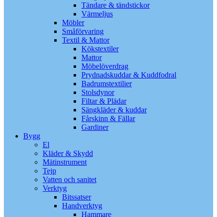
Tändare & tändstickor
Värmeljus
Möbler
Småförvaring
Textil & Mattor
Kökstextiler
Mattor
Möbelöverdrag
Prydnadskuddar & Kuddfodral
Badrumstextilier
Stolsdynor
Filtar & Plädar
Sängkläder & kuddar
Fårskinn & Fällar
Gardiner
Bygg
El
Kläder & Skydd
Mätinstrument
Tejp
Vatten och sanitet
Verktyg
Bitssatser
Handverktyg
Hammare