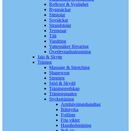
Reflexer & Synlighet
Ryggsäckar
Sittstolar
Sovsäckar
Strandstolar
Termosar
Tält
Vandring
Vattensäker förvaring
Överlevnadsutrustning
Jakt & Skytte
Träning
Massage & Stretching
Shapewear
Simning
Stöd & Skydd
Träningsredskap
Träningsmattor
Styrketräning
Armhävningshandtag
Bålstyrka
Fotfäste
Fria vikter
Handledsträning
Pull-up