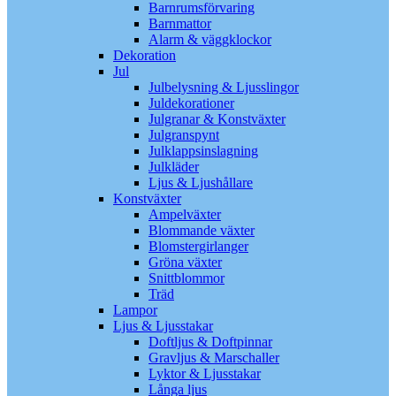
Barnrumsförvaring
Barnmattor
Alarm & väggklockor
Dekoration
Jul
Julbelysning & Ljusslingor
Juldekorationer
Julgranar & Konstväxter
Julgranspynt
Julklappsinslagning
Julkläder
Ljus & Ljushållare
Konstväxter
Ampelväxter
Blommande växter
Blomstergirlanger
Gröna växter
Snittblommor
Träd
Lampor
Ljus & Ljusstakar
Doftljus & Doftpinnar
Gravljus & Marschaller
Lyktor & Ljusstakar
Långa ljus