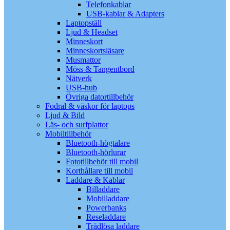
Telefonkablar
USB-kablar & Adapters
Laptopställ
Ljud & Headset
Minneskort
Minneskortsläsare
Musmattor
Möss & Tangentbord
Nätverk
USB-hub
Övriga datortillbehör
Fodral & väskor för laptops
Ljud & Bild
Läs- och surfplattor
Mobiltillbehör
Bluetooth-högtalare
Bluetooth-hörlurar
Fototillbehör till mobil
Korthållare till mobil
Laddare & Kablar
Billaddare
Mobilladdare
Powerbanks
Reseladdare
Trådlösa laddare