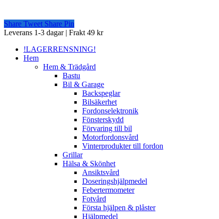
Share
Tweet
Share
Pin
Close
Leverans 1-3 dagar | Frakt 49 kr
Menu
!LAGERRENSNING!
Hem
Hem & Trädgård
Bastu
Bil & Garage
Backspeglar
Bilsäkerhet
Fordonselektronik
Fönsterskydd
Förvaring till bil
Motorfordonsvård
Vinterprodukter till fordon
Grillar
Hälsa & Skönhet
Ansiktsvård
Doseringshjälpmedel
Febertermometer
Fotvård
Första hjälpen & plåster
Hjälpmedel