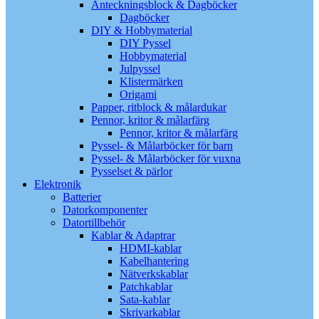
Anteckningsblock & Dagböcker
Dagböcker
DIY & Hobbymaterial
DIY Pyssel
Hobbymaterial
Julpyssel
Klistermärken
Origami
Papper, ritblock & målardukar
Pennor, kritor & målarfärg
Pennor, kritor & målarfärg
Pyssel- & Målarböcker för barn
Pyssel- & Målarböcker för vuxna
Pysselset & pärlor
Elektronik
Batterier
Datorkomponenter
Datortillbehör
Kablar & Adaptrar
HDMI-kablar
Kabelhantering
Nätverkskablar
Patchkablar
Sata-kablar
Skrivarkablar