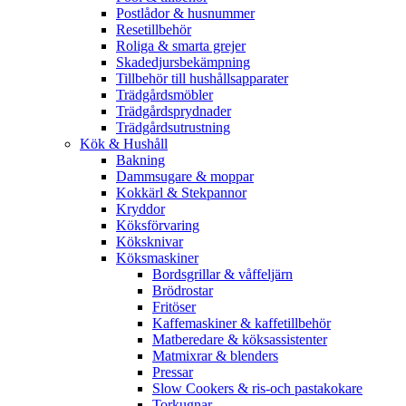
Postlådor & husnummer
Resetillbehör
Roliga & smarta grejer
Skadedjursbekämpning
Tillbehör till hushållsapparater
Trädgårdsmöbler
Trädgårdsprydnader
Trädgårdsutrustning
Kök & Hushåll
Bakning
Dammsugare & moppar
Kokkärl & Stekpannor
Kryddor
Köksförvaring
Köksknivar
Köksmaskiner
Bordsgrillar & våffeljärn
Brödrostar
Fritöser
Kaffemaskiner & kaffetillbehör
Matberedare & köksassistenter
Matmixrar & blenders
Pressar
Slow Cookers & ris-och pastakokare
Torkugnar