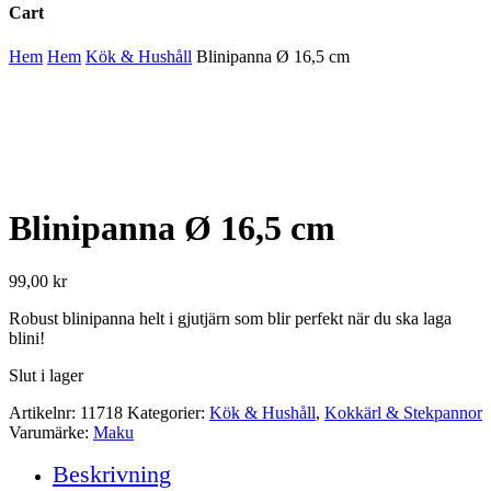
Cart
Close
Hem
Hem
Kök & Hushåll
Blinipanna Ø 16,5 cm
Cart
Blinipanna Ø 16,5 cm
99,00
kr
Robust blinipanna helt i gjutjärn som blir perfekt när du ska laga
blini!
Slut i lager
Artikelnr:
11718
Kategorier:
Kök & Hushåll
,
Kokkärl & Stekpannor
Varumärke:
Maku
Beskrivning