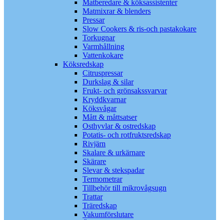
Matberedare & köksassistenter
Matmixrar & blenders
Pressar
Slow Cookers & ris-och pastakokare
Torkugnar
Varmhållning
Vattenkokare
Köksredskap
Citruspressar
Durkslag & silar
Frukt- och grönsakssvarvar
Kryddkvarnar
Köksvågar
Mått & måttsatser
Osthyvlar & ostredskap
Potatis- och rotfruktsredskap
Rivjärn
Skalare & urkärnare
Skärare
Slevar & stekspadar
Termometrar
Tillbehör till mikrovågsugn
Trattar
Träredskap
Vakumförslutare