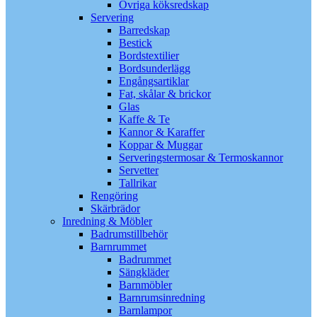
Övriga köksredskap
Servering
Barredskap
Bestick
Bordstextilier
Bordsunderlägg
Engångsartiklar
Fat, skålar & brickor
Glas
Kaffe & Te
Kannor & Karaffer
Koppar & Muggar
Serveringstermosar & Termoskannor
Servetter
Tallrikar
Rengöring
Skärbrädor
Inredning & Möbler
Badrumstillbehör
Barnrummet
Badrummet
Sängkläder
Barnmöbler
Barnrumsinredning
Barnlampor