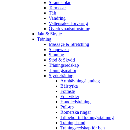
Strandstolar
Termosar
Tält
Vandring
Vattensäker förvaring
Överlevnadsutrustning
Jakt & Skytte
Träning
Massage & Stretching
Shapewear
Simning
Stöd & Skydd
Träningsredskap
Träningsmattor
Styrketräning
Armhävningshandtag
Bålstyrka
Fotfäste
Fria vikter
Handledsträning
Pull-up
Romerska ringar
Tillbehör till träningsställning
Träningsband
Träningsredskap för ben