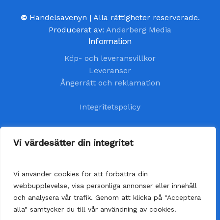
©
Handelsavenyn | Alla rättigheter reserverade.
Producerat av:
Anderberg Media
Information
Köp- och leveransvillkor
Leveranser
Ångerrätt och reklamation
Integritetspolicy
Kundtjänst
Vi värdesätter din integritet
kundservice@handelsavenyn.se
Vi använder cookies för att förbättra din
Vår kundtjänst har öppet alla helgfria vardagar.
webbupplevelse, visa personliga annonser eller innehåll
Vi besvarar dina frågor så fort som möjligt,
och analysera vår trafik. Genom att klicka på "Acceptera
senast inom 48 timmar.
alla" samtycker du till vår användning av cookies.
Delsumma:
0,00
kr