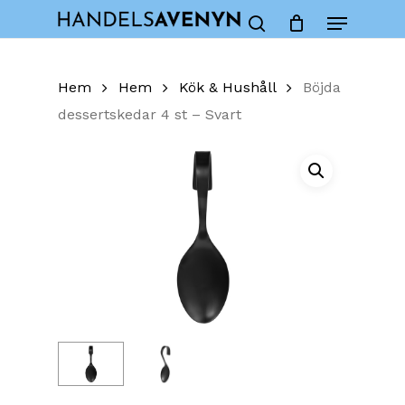
Skip
Menu
to
Close
Cart
search
Cart
main
content
Hem
Hem
Kök & Hushåll
Böjda
dessertskedar 4 st – Svart