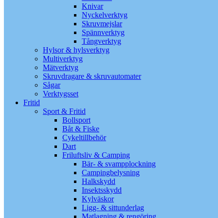
Knivar
Nyckelverktyg
Skruvmejslar
Spännverktyg
Tångverktyg
Hylsor & hylsverktyg
Multiverktyg
Mätverktyg
Skruvdragare & skruvautomater
Sågar
Verktygsset
Fritid
Sport & Fritid
Bollsport
Båt & Fiske
Cykeltillbehör
Dart
Friluftsliv & Camping
Bär- & svampplockning
Campingbelysning
Halkskydd
Insektsskydd
Kylväskor
Ligg- & sittunderlag
Matlagning & rengöring