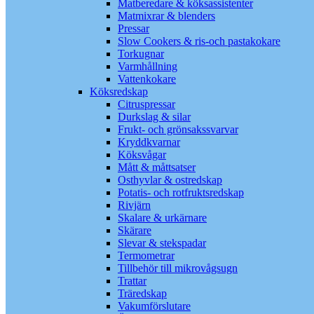
Matberedare & köksassistenter
Matmixrar & blenders
Pressar
Slow Cookers & ris-och pastakokare
Torkugnar
Varmhållning
Vattenkokare
Köksredskap
Citruspressar
Durkslag & silar
Frukt- och grönsakssvarvar
Kryddkvarnar
Köksvågar
Mått & måttsatser
Osthyvlar & ostredskap
Potatis- och rotfruktsredskap
Rivjärn
Skalare & urkärnare
Skärare
Slevar & stekspadar
Termometrar
Tillbehör till mikrovågsugn
Trattar
Träredskap
Vakumförslutare