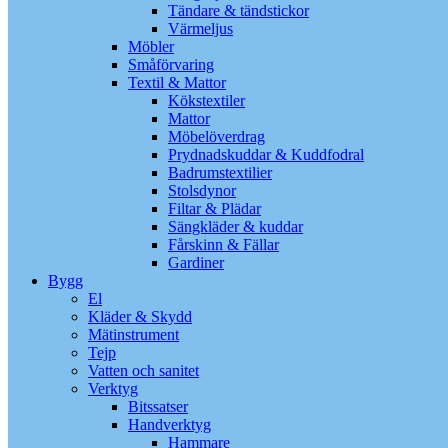
Tändare & tändstickor
Värmeljus
Möbler
Småförvaring
Textil & Mattor
Kökstextiler
Mattor
Möbelöverdrag
Prydnadskuddar & Kuddfodral
Badrumstextilier
Stolsdynor
Filtar & Plädar
Sängkläder & kuddar
Fårskinn & Fällar
Gardiner
Bygg
El
Kläder & Skydd
Mätinstrument
Tejp
Vatten och sanitet
Verktyg
Bitssatser
Handverktyg
Hammare