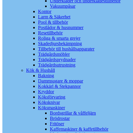
Underkläder och underklädestillbehör
Vakuumpåsar
Kontor
Larm & Säkerhet
Pool & tillbehör
Postlådor & husnummer
Resetillbehör
Roliga & smarta grejer
Skadedjursbekämpning
Tillbehör till hushållsapparater
Trädgårdsmöbler
Trädgårdsprydnader
Trädgårdsutrustning
Kök & Hushåll
Bakning
Dammsugare & moppar
Kokkärl & Stekpannor
Kryddor
Köksförvaring
Köksknivar
Köksmaskiner
Bordsgrillar & våffeljärn
Brödrostar
Fritöser
Kaffemaskiner & kaffetillbehör