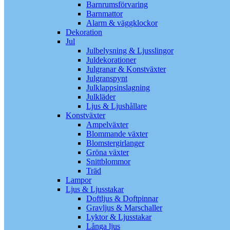
Barnrumsförvaring
Barnmattor
Alarm & väggklockor
Dekoration
Jul
Julbelysning & Ljusslingor
Juldekorationer
Julgranar & Konstväxter
Julgranspynt
Julklappsinslagning
Julkläder
Ljus & Ljushållare
Konstväxter
Ampelväxter
Blommande växter
Blomstergirlanger
Gröna växter
Snittblommor
Träd
Lampor
Ljus & Ljusstakar
Doftljus & Doftpinnar
Gravljus & Marschaller
Lyktor & Ljusstakar
Långa ljus