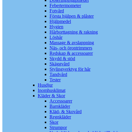
Doseringshjälpmedel
Febertermometer
Fotvård
Första hjälpen & plåster
Hjälpmedel
Hygien
Hårborttagning & rakning
Löshår
Massage & avslappning
Näs- och örontrimmers
Redskap & accessoarer
Skydd & stöd
Skäggvård
Stylingverktyg för hår
Tandvård
Tester
Husdjur
Inomhusklimat
Kläder & Skor
Accessoarer
Barnkläder
Kläd- & Skovård
Regnkläder
Skor
Strumpor