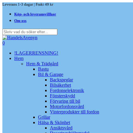
Skip
Leverans 1-3 dagar | Frakt 49 kr
to
Köp- och leveransvillkor
main
content
Om oss
Close
Search
search
0
Menu
!LAGERRENSNING!
Hem
Hem & Trädgård
Bastu
Bil & Garage
Backspeglar
Bilsäkerhet
Fordonselektronik
Fönsterskydd
Förvaring till bil
Motorfordonsvård
Vinterprodukter till fordon
Grillar
Hälsa & Skönhet
Ansiktsvård