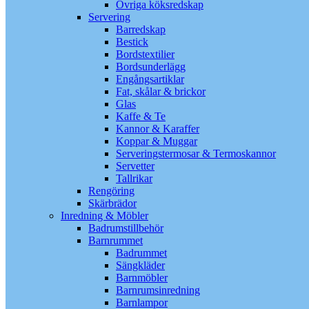
Övriga köksredskap
Servering
Barredskap
Bestick
Bordstextilier
Bordsunderlägg
Engångsartiklar
Fat, skålar & brickor
Glas
Kaffe & Te
Kannor & Karaffer
Koppar & Muggar
Serveringstermosar & Termoskannor
Servetter
Tallrikar
Rengöring
Skärbrädor
Inredning & Möbler
Badrumstillbehör
Barnrummet
Badrummet
Sängkläder
Barnmöbler
Barnrumsinredning
Barnlampor