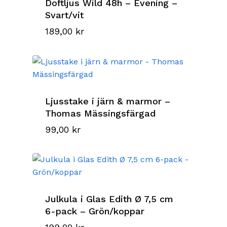
Doftljus Wild 48h – Evening –
Svart/vit
189,00
kr
Ljusstake i järn & marmor –
Thomas Mässingsfärgad
99,00
kr
Julkula i Glas Edith Ø 7,5 cm
6-pack – Grön/koppar