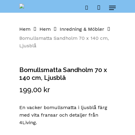
Skip
Menu
to
Close
Cart
search
Cart
main
content
Hem
Hem
Inredning & Möbler
Bomullsmatta Sandholm 70 x 140 cm,
Ljusblå
Bomullsmatta Sandholm 70 x
140 cm, Ljusblå
199,00
kr
En vacker bomullsmatta i ljusblå färg
med vita fransar och detaljer från
4Living.