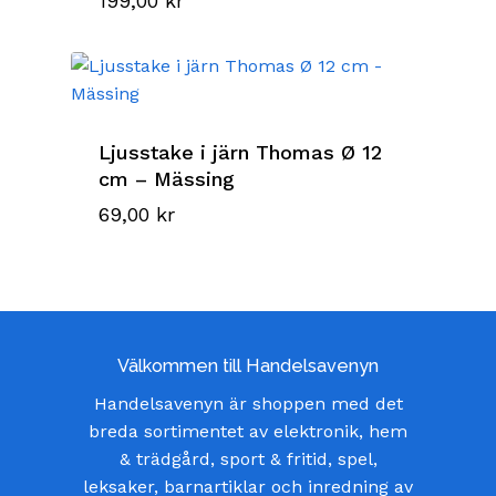
199,00
kr
Ljusstake i järn Thomas Ø 12
cm – Mässing
69,00
kr
Välkommen till Handelsavenyn
Handelsavenyn är shoppen med det
breda sortimentet av elektronik, hem
& trädgård, sport & fritid, spel,
leksaker, barnartiklar och inredning av