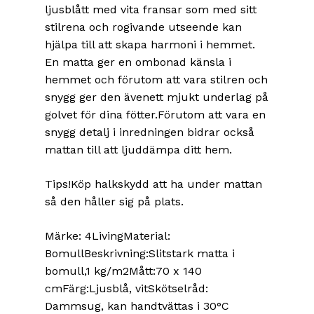
ljusblått med vita fransar som med sitt
stilrena och rogivande utseende kan
hjälpa till att skapa harmoni i hemmet.
En matta ger en ombonad känsla i
hemmet och förutom att vara stilren och
snygg ger den ävenett mjukt underlag på
golvet för dina fötter.Förutom att vara en
snygg detalj i inredningen bidrar också
mattan till att ljuddämpa ditt hem.
Tips!Köp halkskydd att ha under mattan
så den håller sig på plats.
Märke: 4LivingMaterial:
BomullBeskrivning:Slitstark matta i
bomull,1 kg/m2Mått:70 x 140
cmFärg:Ljusblå, vitSkötselråd:
Dammsug, kan handtvättas i 30°C